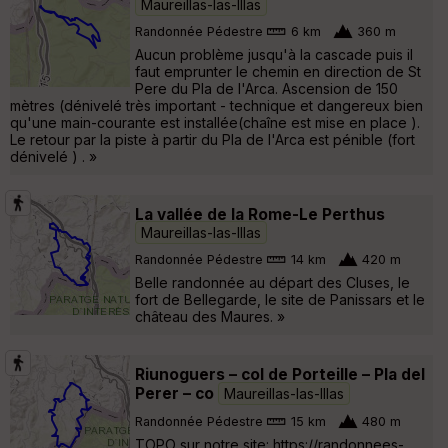
Maureillas-las-Illas
Randonnée Pédestre
6 km
360 m
Aucun problème jusqu'à la cascade puis il
faut emprunter le chemin en direction de St
Pere du Pla de l'Arca. Ascension de 150
mètres (dénivelé très important - technique et dangereux bien
qu'une main-courante est installée(chaîne est mise en place ).
Le retour par la piste à partir du Pla de l'Arca est pénible (fort
dénivelé ) . »
La vallée de la Rome-Le Perthus
Maureillas-las-Illas
Randonnée Pédestre
14 km
420 m
Belle randonnée au départ des Cluses, le
fort de Bellegarde, le site de Panissars et le
château des Maures. »
Riunoguers – col de Porteille – Pla del
Perer – co
Maureillas-las-Illas
Randonnée Pédestre
15 km
480 m
TOPO sur notre site: https://randonnees-