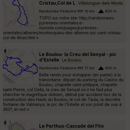
Cristau,Col de L
Villelongue-dels-Monts
Randonnée Pédestre
10 km
820 m
TOPO sur notre site: http://randonnees-
pyrenees-orientales.e-
monsite.com/pages/pyrenees-
orientales/alberes/montesquieu-des-alberes-pic-sant-cristau-
col-de-llinas.html »
Le Boulou- la Creu del Senyal - pic
d'Estelle
Le Boulou
Randonnée Pédestre
17 km
600 m
Belle rando pour échapper (en partie) à la
tramontane; départ du parking du Casino du
Boulou, chapelle saint-philippe, chapelle
saint-Pierre, col Della, la creu de Senyal où il ne faut plus
chercher le magnifique dolmen, détruit par accident lors de la
construction des Hauts du Boulou, le col de Taula, la discrète
fontaine de Valmanya, le pic de l'Estelle et son point de vue à
360°, et red »
Le Perthus-Cascade del Fito