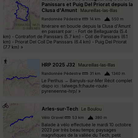
Panissars et Puig Del Priorat depuis la
Clusa d'Amunt
Maureillas-las-Illas
Randonnée Pédestre
14 km
550 m
Itinéraire en boucle depuis la Clusa d'Amunt
en passant par : - Fort de Bellaguarda (5.4
km) - Contrafort de Panissars (5.7 km) - Coll de Panissars (6.1
km) - Priorat Del Coll De Panissars (6.4 km) - Puig Del Priorat
(7.7 km) »
HRP 2025 J32
Maureillas-las-Illas
Randonnée Pédestre
31 km
1340 m
Le Perthus → Banyuls-sur-Mer Récit complet
dispo ici : talwegs.fr/haute-route-
pyreneenne-hrp/ »
Arles-sur-Tech
Le Boulou
Vélo Gravel
53 km
380 m
Balade à vélo effectuée le mardi 10 octobre
2023 par très beau temps; paysages
magnifiques de la vallée du Tech, petit