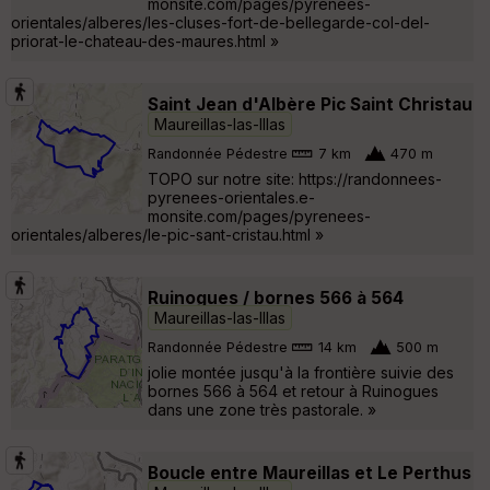
monsite.com/pages/pyrenees-
orientales/alberes/les-cluses-fort-de-bellegarde-col-del-
priorat-le-chateau-des-maures.html »
Saint Jean d'Albère Pic Saint Christau
Maureillas-las-Illas
Randonnée Pédestre
7 km
470 m
TOPO sur notre site: https://randonnees-
pyrenees-orientales.e-
monsite.com/pages/pyrenees-
orientales/alberes/le-pic-sant-cristau.html »
Ruinogues / bornes 566 à 564
Maureillas-las-Illas
Randonnée Pédestre
14 km
500 m
jolie montée jusqu'à la frontière suivie des
bornes 566 à 564 et retour à Ruinogues
dans une zone très pastorale. »
Boucle entre Maureillas et Le Perthus