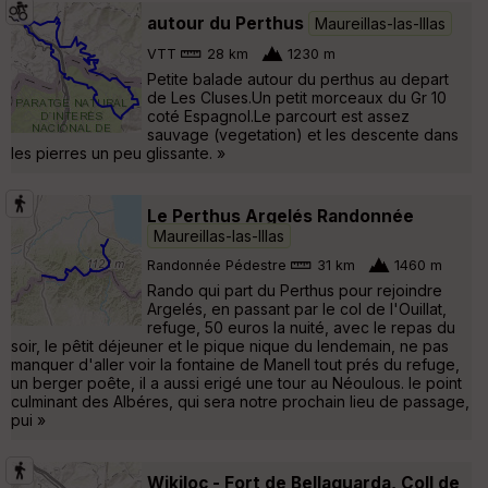
autour du Perthus
Maureillas-las-Illas
VTT
28 km
1230 m
Petite balade autour du perthus au depart
de Les Cluses.Un petit morceaux du Gr 10
coté Espagnol.Le parcourt est assez
sauvage (vegetation) et les descente dans
les pierres un peu glissante. »
Le Perthus Argelés Randonnée
Maureillas-las-Illas
Randonnée Pédestre
31 km
1460 m
Rando qui part du Perthus pour rejoindre
Argelés, en passant par le col de l'Ouillat,
refuge, 50 euros la nuité, avec le repas du
soir, le pêtit déjeuner et le pique nique du lendemain, ne pas
manquer d'aller voir la fontaine de Manell tout prés du refuge,
un berger poête, il a aussi erigé une tour au Néoulous. le point
culminant des Albéres, qui sera notre prochain lieu de passage,
pui »
Wikiloc - Fort de Bellaguarda, Coll de