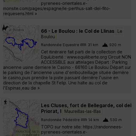
pyrenees-orientales.e-
monsite.com/pages/espagne/le-perthus-salt-del-fito-
requesens.html »
66 - Le Boulou : le Col de Llinas
Le
Boulou
Randonnée Equestre
31 km
920 m
Cet itinéraire fait parti de la collection de
EquiLiberté : www.equiliberte.org Circuit NON
ACCESSIBLE aux attelages Départ : Parking
ancienne usine derriere le Casino - 66160 Le Boulou Départ sur
le parking de l'ancienne usine d'embouteillage située derrière
le casino,puis prendre la piste passant derrière l'usine en
direction de la chapelle St Felip. Une halte au col de
l'Espinas,eau de »
Les Cluses, fort de Bellegarde, col del
Priorat, l
Maureillas-las-Illas
Randonnée Pédestre
14 km
530 m
TOPO sur notre site: https://randonnees-
pyrenees-orientales.e-