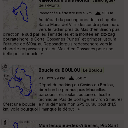
Villelongue dels Monts
Villelongue-
dels-Monts
Randonnée Pédestre
9 km
530 m
Au départ du parking près de la chapelle
Santa Maria del Vilar descendre plein nord
vers le radier près du Mas d'en Simon puis
direction le sud par les Terradelles et la montée en ziz-zag
pouratteindre le Cortal Cossanes (ruines) et grimper jusqu'à
l'altitude de 610m. au Reposadorpuis redescendre vers la
chapelle en passant près du Mas d'en Cossanes pour une
belle petite boucle. »
Boucle du BOULOU
Le Boulou
VTT
29 km
650 m
Départ du parking du Casino du Boulou,
direction Le perthus puis Maureillas.
parcours très roulant aucune difficulté
technique. Pas de portage. Environ 3 heures.
C'est une boucle, je n'ai démarré mon GPS qu'au bout d'1,5
km, voilà pourquoi il manque le début... »
Montesquieu-des-Albères, Pic Sant