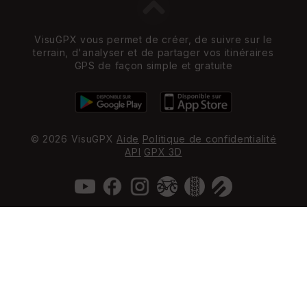
VisuGPX vous permet de créer, de suivre sur le
terrain, d'analyser et de partager vos itinéraires
GPS de façon simple et gratuite
© 2026 VisuGPX
Aide
Politique de confidentialité
API
GPX 3D