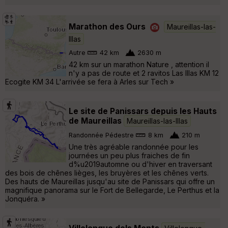
Marathon des Ours
Maureillas-las-
Illas
Autre
42 km
2630 m
42 km sur un marathon Nature , attention il
n'y a pas de route et 2 ravitos Las Illas KM 12
Ecogite KM 34 L'arrivée se fera à Arles sur Tech »
Le site de Panissars depuis les Hauts
de Maureillas
Maureillas-las-Illas
Randonnée Pédestre
8 km
210 m
Une très agréable randonnée pour les
journées un peu plus fraiches de fin
d%u2019automne ou d'hiver en traversant
des bois de chênes lièges, les bruyères et les chênes verts.
Des hauts de Maureillas jusqu'au site de Panissars qui offre un
magnifique panorama sur le Fort de Bellegarde, Le Perthus et la
Jonquéra. »