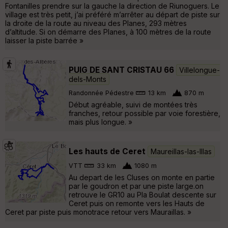
Fontanilles prendre sur la gauche la direction de Riunoguers. Le
village est très petit, j’ai préféré m’arrêter au départ de piste sur
la droite de la route au niveau des Planes, 293 mètres
d’altitude. Si on démarre des Planes, à 100 mètres de la route
laisser la piste barrée »
PUIG DE SANT CRISTAU 66
Villelongue-
dels-Monts
Randonnée Pédestre
13 km
870 m
Début agréable, suivi de montées très
franches, retour possible par voie forestière,
mais plus longue. »
Les hauts de Ceret
Maureillas-las-Illas
VTT
33 km
1080 m
Au depart de les Cluses on monte en partie
par le goudron et par une piste large.on
retrouve le GR10 au Pla Boulat descente sur
Ceret puis on remonte vers les Hauts de
Ceret par piste puis monotrace retour vers Mauraillas. »