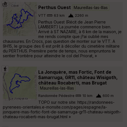
Perthus Ouest
Maureillas-las-Illas
VTT
63 km
2260 m
Perthus Ouest (Récit de Jean Pierre
LAMBERT) La journée commence bien.
Arrivé à ST NAZAIRE, à 6 km de la maison, je
me rends compte que j?ai oublié mes
chaussures. En Crocs, pas question de monter sur le VTT. A
9H15, le groupe des 6 est prêt à décoller du cimetière militaire
du PERTHUS. Première perte de temps, nous empruntons le
sentier frontière pour atteindre le col del Priorat, »
La Jonquère, mas Fortic, Font de
Samarruga, GR11, château Wisigoth,
château Rocaberti, mas Brugat
Maureillas-las-Illas
Randonnée Pédestre
10 km
600 m
TOPO sur notre site: https://randonnees-
pyrenees-orientales.e-monsite.com/pages/espagne/la-
jonquere-mas-fortic-font-de-samarruga-gr11-chateau-wisigoth-
chateau-rocaberti-mas-brugat.html »