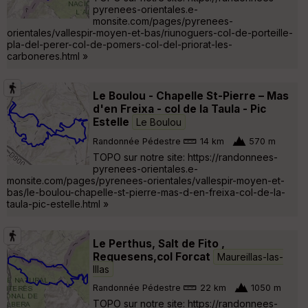
pyrenees-orientales.e-
monsite.com/pages/pyrenees-
orientales/vallespir-moyen-et-bas/riunoguers-col-de-porteille-
pla-del-perer-col-de-pomers-col-del-priorat-les-
carboneres.html »
Le Boulou - Chapelle St-Pierre – Mas
d'en Freixa - col de la Taula - Pic
Estelle
Le Boulou
Randonnée Pédestre
14 km
570 m
TOPO sur notre site: https://randonnees-
pyrenees-orientales.e-
monsite.com/pages/pyrenees-orientales/vallespir-moyen-et-
bas/le-boulou-chapelle-st-pierre-mas-d-en-freixa-col-de-la-
taula-pic-estelle.html »
Le Perthus, Salt de Fito ,
Requesens,col Forcat
Maureillas-las-
Illas
Randonnée Pédestre
22 km
1050 m
TOPO sur notre site: https://randonnees-