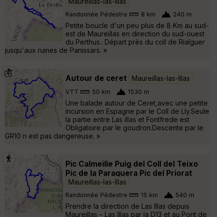
Maureillas-las-Illas
Randonnée Pédestre
8 km
240 m
Petite boucle d'un peu plus de 8 Km au sud-
est de Maureillas en direction du sud-ouest
du Perthus.. Départ près du coll de Rialguer
jusqu'aux ruines de Panissars. »
Autour de ceret
Maureillas-las-Illas
VTT
50 km
1530 m
Une balade autour de Ceret,avec une petite
incursion en Espagne par le Coll de Lly.Seule
la partie entre Las illas et Fontfrede est
Obligatoire par le goudron.Descente par le
GR10 n est pas dangereuse. »
Pic Calmeille Puig del Coll del Teixo
Pic de la Paraguera Pic del Priorat
Maureillas-las-Illas
Randonnée Pédestre
15 km
540 m
Prendre la direction de Las Illas depuis
Maureillas – Las Illas par la D13 et au Pont de