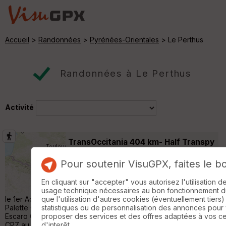
Accueil
>
Randonnées
>
Pyrénées-Orientales
> Le Perthus
Randonnées à Le Perthus
Activité
TransOccitania 404 km- Half Transpy
Maureillas-las-Illas
Pour soutenir VisuGPX, faites le b
Randonnée Pédestre
385 km
27140 m
Half Transpyrenea TransOccitania 383 km
En cliquant sur "accepter" vous autorisez l'utilisation 
théorique /404 km réels Départ au Perthus
usage technique nécessaires au bon fonctionnement du 
le 1er Aout Arrivée à Bagnères de Luchon Cp1- Ecogite de la
que l'utilisation d'autres cookies (éventuellement tiers)
Palette CP2- Arles sur Tech CP3- Batère CP4- Mariales CP5-
statistiques ou de personnalisation des annonces pour
Escaro CP6- Bolquère. ETC BV1 à Merens les Vals (Drop Bag )
proposer des services et des offres adaptées à vos c
CP7 au Refuge du Rhule CP8 à Siguer CP9 au Refuge de
d'interêt.