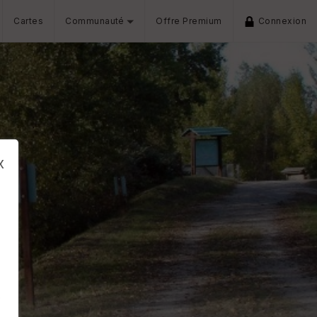
Cartes
Communauté
Offre Premium
Connexion
x
s