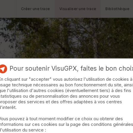
Créer une trace
Visualiser une trace
Bibliothèque
Pour soutenir VisuGPX, faites le bon choi
En cliquant sur "accepter" vous autorisez l'utilisation de cookies à
usage technique nécessaires au bon fonctionnement du site, ainsi
que l'utilisation d'autres cookies (éventuellement tiers) à des fins
statistiques ou de personnalisation des annonces pour vous
proposer des services et des offres adaptées à vos centres
d'interêt.
Vous pouvez à tout moment modifier ce choix ou obtenir des
informations sur ces cookies sur la page des conditions générale
d'utilisation du service :