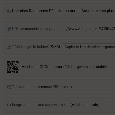
Itinéraires Randonnée Pédestre autour de
Bourdettes
·
Les plus
URL permanente de la page
https://www.visugpx.com/141994
Télécharger le fichier
GPX
KML
Afficher le QRCode pour téléchargement sur mobile
Tableau de marche
(max 250 points)
Intégrez cette trace dans votre site [
Afficher le code
]