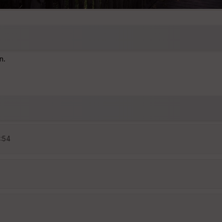
n.
4:54