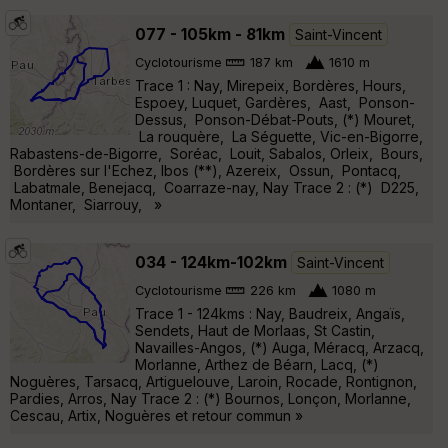
077 - 105km - 81km
Saint-Vincent
Cyclotourisme
187 km
1610 m
Trace 1 : Nay, Mirepeix, Bordères, Hours,
Espoey, Luquet, Gardères, Aast, Ponson-
Dessus, Ponson-Débat-Pouts, (*) Mouret,
La rouquère, La Séguette, Vic-en-Bigorre,
Rabastens-de-Bigorre, Soréac, Louit, Sabalos, Orleix, Bours,
Bordères sur l'Echez, Ibos (**), Azereix, Ossun, Pontacq,
Labatmale, Benejacq, Coarraze-nay, Nay Trace 2 : (*) D225,
Montaner, Siarrouy, »
034 - 124km-102km
Saint-Vincent
Cyclotourisme
226 km
1080 m
Trace 1 - 124kms : Nay, Baudreix, Angaïs,
Sendets, Haut de Morlaas, St Castin,
Navailles-Angos, (*) Auga, Méracq, Arzacq,
Morlanne, Arthez de Béarn, Lacq, (*)
Noguères, Tarsacq, Artiguelouve, Laroin, Rocade, Rontignon,
Pardies, Arros, Nay Trace 2 : (*) Bournos, Lonçon, Morlanne,
Cescau, Artix, Noguères et retour commun »