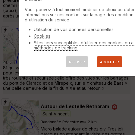
prendre à gauche au niveau d un grand bâtiment et suivre un
chemin qui démarre le long du parking, on arrive sur la D35
Vous pouvez à tout moment modifier ce choix ou obten
(croix), traverser et suivre à droite le « chemin de ferme »,
informations sur ces cookies sur la page des condition
après un virage à gauche vers la ferme Lacoume, prendre � »
d'utilisation du service :
Utilisation de vos données personnelles
BR® 43 (jaune) - Les bords du gave de
Cookies
Nay à Mirepeix
Saint-Vincent
Sites tiers succeptibles d'utiliser des cookies ou a
méthodes de tracking
Randonnée Pédestre
4 km
Une Balade à Roulettes® proposée par le
CDRP 64 (www.ffrando64.com). La Véloroute
REFUSER
ACCEPTER
81 qui va de Bayonne à Perpignan constitue une superbe piste
pour les marcheurs et toutes les roulettes. La portion choisie est
très roulante et sécurisée ; elle offre des vues sur les barrages
du pont de Claracq et de Mirepeix, sur le « château de Baàs »
une belle demeure de la fin du XIXe et au retour, »
Autour de Lestelle Betharam
Saint-Vincent
Randonnée Pédestre
2 km
Micro balade autour de chez div. Très joli
parcours en attendant la visite des grottes