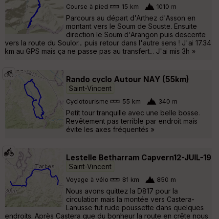
Course à pied
15 km
1010 m
Parcours au départ d'Arthez d'Asson en
montant vers le Soum de Souste. Ensuite
direction le Soum d'Arangon puis descente
vers la route du Soulor... puis retour dans l'autre sens ! J'ai 17.34
km au GPS mais ça ne passe pas au transfert... J'ai mis 3h »
Rando cyclo Autour NAY (55km)
Saint-Vincent
Cyclotourisme
55 km
340 m
Petit tour tranquille avec une belle bosse.
Revêtement pas terrible par endroit mais
évite les axes fréquentés »
Lestelle Betharram Capvern12-JUIL-19
Saint-Vincent
Voyage à vélo
81 km
850 m
Nous avons quittez la D817 pour la
circulation mais la montée vers Castera-
Lanusse fut rude poussette dans quelques
endroits. Après Castera que du bonheur la route en crête nous