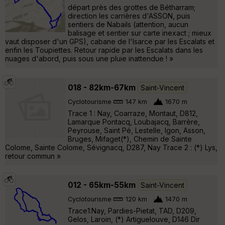
départ près des grottes de Bétharram;
direction les carrières d'ASSON, puis
sentiers de Nabails (attention, aucun
balisage et sentier sur carte inexact ; mieux
vaut disposer d'un GPS), cabane de l'Isarce par les Escalats et
enfin les Toupiettes. Retour rapide par les Escalats dans les
nuages d'abord, puis sous une pluie inattendue ! »
018 - 82km-67km
Saint-Vincent
Cyclotourisme
147 km
1670 m
Trace 1 : Nay, Coarraze, Montaut, D812,
Lamarque Pontacq, Loubajacq, Barrère,
Peyrouse, Saint Pé, Lestelle, Igon, Asson,
Bruges, Mifaget(*), Chemin de Sainte
Colome, Sainte Colome, Sévignacq, D287, Nay Trace 2 : (*) Lys,
retour commun »
012 - 65km-55km
Saint-Vincent
Cyclotourisme
120 km
1470 m
Trace1:Nay, Pardies-Pietat, TAD, D209,
Gelos, Laroin, (*) Artiguelouve, D146 Dir