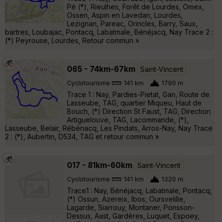
Pé (*), Rieulhes, Forêt de Lourdes, Omex,
Ossen, Aspin en Lavedan, Lourdes,
Lezignan, Pareac, Orincles, Barry, Saux,
bartres, Loubajac, Pontacq, Labatmale, Bénéjacq, Nay Trace 2 :
(*) Peyrouse, Lourdes, Retour commun »
065 - 74km-67km
Saint-Vincent
Cyclotourisme
141 km
1790 m
Trace 1 : Nay, Pardies-Pietat, Gan, Route de
Lasseube, TAG, quartier Miqueu, Haut de
Bouch, (*) Direction St Faust, TAG, Direction
Artiguelouve, TAG, Lacommande, (*),
Lasseube, Belair, Rébénacq, Les Pindats, Arros-Nay, Nay Trace
2 : (*), Aubertin, D534, TAG et retour commun »
017 - 81km-60km
Saint-Vincent
Cyclotourisme
141 km
1320 m
Trace1 : Nay, Bénéjacq, Labatmale, Pontacq,
(*) Ossun, Azereix, Ibos, Oursvelille,
Lagarde, Siarrouy, Montaner, Ponsson-
Dessus, Aast, Gardères, Luquet, Espoey,