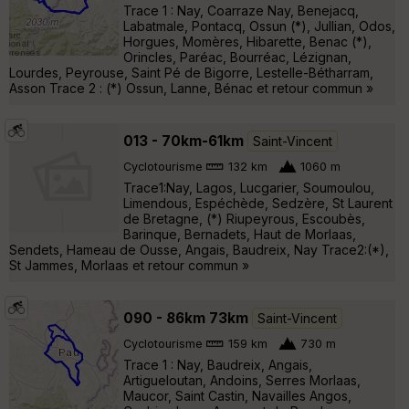
Trace 1 : Nay, Coarraze Nay, Benejacq,
Labatmale, Pontacq, Ossun (*), Jullian, Odos,
Horgues, Momères, Hibarette, Benac (*),
Orincles, Paréac, Bourréac, Lézignan,
Lourdes, Peyrouse, Saint Pé de Bigorre, Lestelle-Bétharram,
Asson Trace 2 : (*) Ossun, Lanne, Bénac et retour commun »
013 - 70km-61km
Saint-Vincent
Cyclotourisme
132 km
1060 m
Trace1:Nay, Lagos, Lucgarier, Soumoulou,
Limendous, Espéchède, Sedzère, St Laurent
de Bretagne, (*) Riupeyrous, Escoubès,
Barinque, Bernadets, Haut de Morlaas,
Sendets, Hameau de Ousse, Angais, Baudreix, Nay Trace2:(*),
St Jammes, Morlaas et retour commun »
090 - 86km 73km
Saint-Vincent
Cyclotourisme
159 km
730 m
Trace 1 : Nay, Baudreix, Angais,
Artigueloutan, Andoins, Serres Morlaas,
Maucor, Saint Castin, Navailles Angos,