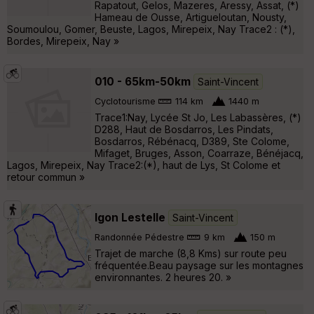
Rapatout, Gelos, Mazeres, Aressy, Assat, (*)
Hameau de Ousse, Artigueloutan, Nousty,
Soumoulou, Gomer, Beuste, Lagos, Mirepeix, Nay Trace2 : (*),
Bordes, Mirepeix, Nay »
010 - 65km-50km
Saint-Vincent
Cyclotourisme
114 km
1440 m
Trace1:Nay, Lycée St Jo, Les Labassères, (*)
D288, Haut de Bosdarros, Les Pindats,
Bosdarros, Rébénacq, D389, Ste Colome,
Mifaget, Bruges, Asson, Coarraze, Bénéjacq,
Lagos, Mirepeix, Nay Trace2:(*), haut de Lys, St Colome et
retour commun »
Igon Lestelle
Saint-Vincent
Randonnée Pédestre
9 km
150 m
Trajet de marche (8,8 Kms) sur route peu
fréquentée.Beau paysage sur les montagnes
environnantes. 2 heures 20. »