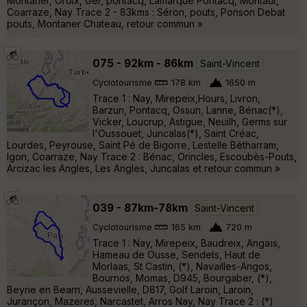
Montaner, Oroix, Ger, pontacq, Lamarque Pontacq, Montaut,
Coarraze, Nay Trace 2 - 83kms : Séron, pouts, Ponson Debat
pouts, Montaner Chateau, retour commun »
075 - 92km - 86km
Saint-Vincent
Cyclotourisme
178 km
1650 m
Trace 1 : Nay, Mirepeix,Hours, Livron,
Barzun, Pontacq, Ossun, Lanne, Bénac(*),
Vicker, Loucrup, Astigue, Neuilh, Germs sur
l'Oussouet, Juncalas(*), Saint Créac,
Lourdes, Peyrouse, Saint Pé de Bigorre, Lestelle Bétharram,
Igon, Coarraze, Nay Trace 2 : Bénac, Orincles, Escoubès-Pouts,
Arcizac les Angles, Les Angles, Juncalas et retour commun »
039 - 87km-78km
Saint-Vincent
Cyclotourisme
165 km
720 m
Trace 1 : Nay, Mirepeix, Baudreix, Angaïs,
Hameau de Ousse, Sendets, Haut de
Morlaas, St Castin, (*), Navailles-Angos,
Bournos, Momas, D945, Bourgaber, (*),
Beyrie en Bearn, Aussevielle, D817, Golf Laroin, Laroin,
Jurançon, Mazeres, Narcastet, Arros Nay, Nay Trace 2 : (*)