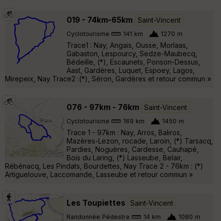
019 - 74km-65km
Saint-Vincent
Cyclotourisme
141 km
1270 m
Trace1 : Nay, Angais, Ousse, Morlaas,
Gabaston, Lespourcy, Sedze-Maubecq,
Bédeille, (*), Escaunets, Ponson-Dessus,
Aast, Gardères, Luquet, Espoey, Lagos,
Mirepeix, Nay Trace2 :(*), Séron, Gardères et retour commun »
076 - 97km - 76km
Saint-Vincent
Cyclotourisme
169 km
1450 m
Trace 1 - 97km : Nay, Arros, Baliros,
Mazères-Lezon, rocade, Laroin, (*) Tarsacq,
Pardies, Noguères, Cardesse, Cauhapé,
Bois du Laring, (*) Lasseube, Belair,
Rébénacq, Les Pindats, Bourdettes, Nay Trace 2 - 76km : (*)
Artiguelouve, Laccomande, Lasseube et retour commun »
Les Toupiettes
Saint-Vincent
Randonnée Pédestre
14 km
1080 m