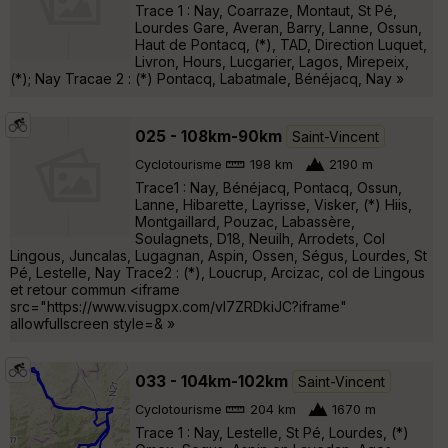
Trace 1 : Nay, Coarraze, Montaut, St Pé,
Lourdes Gare, Averan, Barry, Lanne, Ossun,
Haut de Pontacq, (*), TAD, Direction Luquet,
Livron, Hours, Lucgarier, Lagos, Mirepeix,
(*); Nay Tracae 2 : (*) Pontacq, Labatmale, Bénéjacq, Nay »
025 - 108km-90km
Saint-Vincent
Cyclotourisme
198 km
2190 m
Trace1 : Nay, Bénéjacq, Pontacq, Ossun,
Lanne, Hibarette, Layrisse, Visker, (*) Hiis,
Montgaillard, Pouzac, Labassère,
Soulagnets, D18, Neuilh, Arrodets, Col
Lingous, Juncalas, Lugagnan, Aspin, Ossen, Ségus, Lourdes, St
Pé, Lestelle, Nay Trace2 : (*), Loucrup, Arcizac, col de Lingous
et retour commun <iframe
src="https://www.visugpx.com/vI7ZRDkiJC?iframe"
allowfullscreen style=& »
033 - 104km-102km
Saint-Vincent
Cyclotourisme
204 km
1670 m
Trace 1 : Nay, Lestelle, St Pé, Lourdes, (*)