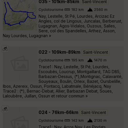
035 - 101km-85km
Saint-Vincent
Cyclotourisme
182 km
2560 m
Nay, Lestelle, St Pé, Lourdes, Arcizac Ez
Angles, col de Lingous, Juncalas, Berberust,
Lugagnan, Agos-Vidalos, Ouzous, Salles,
Sere, col des Spandelles, Arthez, Asson,
Nay Lourdes, Lugagnan »
022 - 109km-89km
Saint-Vincent
Cyclotourisme
195 km
1470 m
Trace1 : Nay, Lestelle, St Pé, Lourdes,
Escoubès, Loucrup, Montgaillard, TAG D85,
Barbazan-Dessus, (*),Montignac, Calavanté,
Souyeaux, Boulin, Orleix, Bazet, Oursbelille,
Ibos, Azereix, Ossun, Pontacq, Labatmale, Bénéjacq, Nay
Trace2 : (*), Bernac-Debat, Allier, Barbazan Debat, Soues,
Laloubère, Juillan, Ossun et retour commun »
024 - 76km-66km
Saint-Vincent
Cyclotourisme
142 km
2130 m
Trace1 : Nay, Arros Nay, Les Pindats,