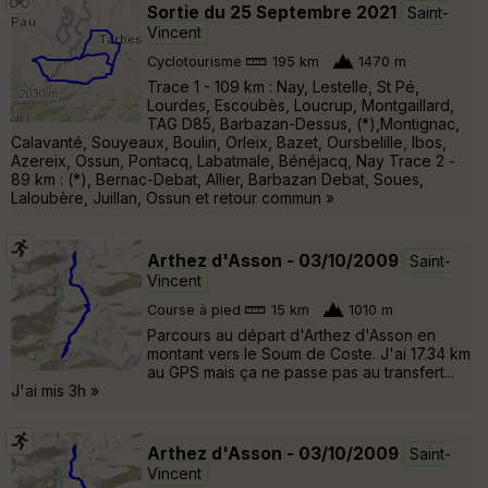
Sortie du 25 Septembre 2021
Saint-
Vincent
Cyclotourisme
195 km
1470 m
Trace 1 - 109 km : Nay, Lestelle, St Pé,
Lourdes, Escoubès, Loucrup, Montgaillard,
TAG D85, Barbazan-Dessus, (*),Montignac,
Calavanté, Souyeaux, Boulin, Orleix, Bazet, Oursbelille, Ibos,
Azereix, Ossun, Pontacq, Labatmale, Bénéjacq, Nay Trace 2 -
89 km : (*), Bernac-Debat, Allier, Barbazan Debat, Soues,
Laloubère, Juillan, Ossun et retour commun »
Arthez d'Asson - 03/10/2009
Saint-
Vincent
Course à pied
15 km
1010 m
Parcours au départ d'Arthez d'Asson en
montant vers le Soum de Coste. J'ai 17.34 km
au GPS mais ça ne passe pas au transfert...
J'ai mis 3h »
Arthez d'Asson - 03/10/2009
Saint-
Vincent