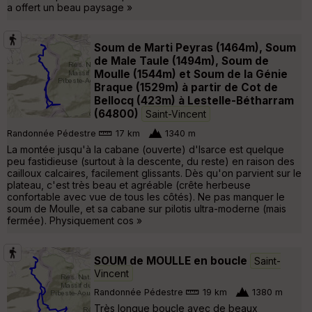
a offert un beau paysage »
Soum de Marti Peyras (1464m), Soum
de Male Taule (1494m), Soum de
Moulle (1544m) et Soum de la Génie
Braque (1529m) à partir de Cot de
Bellocq (423m) à Lestelle-Bétharram
(64800)
Saint-Vincent
Randonnée Pédestre
17 km
1340 m
La montée jusqu'à la cabane (ouverte) d'Isarce est quelque
peu fastidieuse (surtout à la descente, du reste) en raison des
cailloux calcaires, facilement glissants. Dès qu'on parvient sur le
plateau, c'est très beau et agréable (crête herbeuse
confortable avec vue de tous les côtés). Ne pas manquer le
soum de Moulle, et sa cabane sur pilotis ultra-moderne (mais
fermée). Physiquement cos »
SOUM de MOULLE en boucle
Saint-
Vincent
Randonnée Pédestre
19 km
1380 m
Très longue boucle avec de beaux