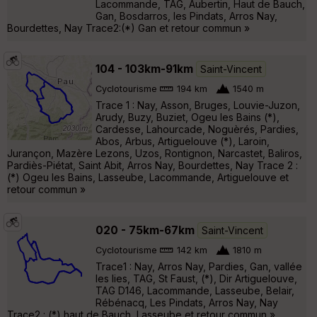
Lacommande, TAG, Aubertin, Haut de Bauch,
Gan, Bosdarros, les Pindats, Arros Nay,
Bourdettes, Nay Trace2:(*) Gan et retour commun »
104 - 103km-91km
Saint-Vincent
Cyclotourisme
194 km
1540 m
Trace 1 : Nay, Asson, Bruges, Louvie-Juzon,
Arudy, Buzy, Buziet, Ogeu les Bains (*),
Cardesse, Lahourcade, Noguèrés, Pardies,
Abos, Arbus, Artiguelouve (*), Laroin,
Jurançon, Mazère Lezons, Uzos, Rontignon, Narcastet, Baliros,
Pardiès-Piétat, Saint Abit, Arros Nay, Bourdettes, Nay Trace 2 :
(*) Ogeu les Bains, Lasseube, Lacommande, Artiguelouve et
retour commun »
020 - 75km-67km
Saint-Vincent
Cyclotourisme
142 km
1810 m
Trace1 : Nay, Arros Nay, Pardies, Gan, vallée
les lies, TAG, St Faust, (*), Dir Artiguelouve,
TAG D146, Lacommande, Lasseube, Belair,
Rébénacq, Les Pindats, Arros Nay, Nay
Trace2 : (*) haut de Bauch, Lasseube et retour commun »