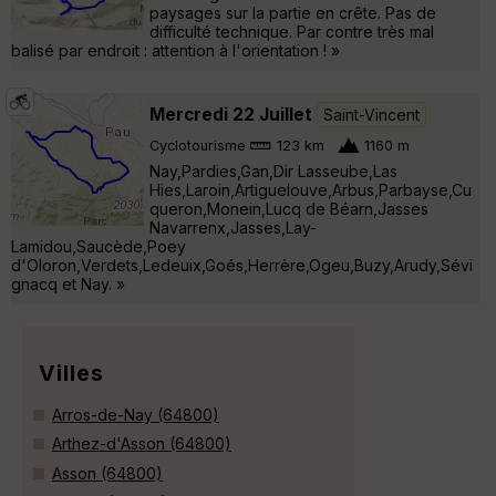
paysages sur la partie en crête. Pas de
difficulté technique. Par contre très mal
balisé par endroit : attention à l'orientation ! »
Mercredi 22 Juillet
Saint-Vincent
Cyclotourisme
123 km
1160 m
Nay,Pardies,Gan,Dir Lasseube,Las
Hies,Laroin,Artiguelouve,Arbus,Parbayse,Cu
queron,Monein,Lucq de Béarn,Jasses
Navarrenx,Jasses,Lay-
Lamidou,Saucède,Poey
d'Oloron,Verdets,Ledeuix,Goés,Herrère,Ogeu,Buzy,Arudy,Sévi
gnacq et Nay. »
Villes
Arros-de-Nay (64800)
Arthez-d'Asson (64800)
Asson (64800)