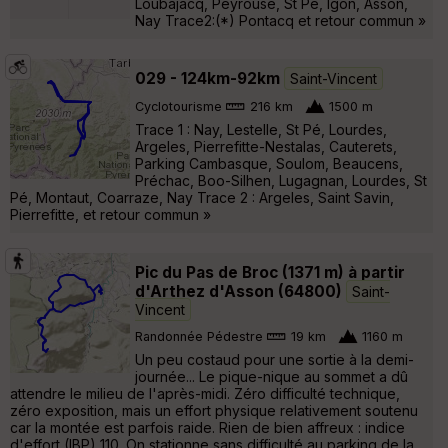
Loubajacq, Peyrouse, St Pé, Igon, Asson,
Nay Trace2:(*) Pontacq et retour commun »
029 - 124km-92km
Saint-Vincent
Cyclotourisme
216 km
1500 m
Trace 1 : Nay, Lestelle, St Pé, Lourdes,
Argeles, Pierrefitte-Nestalas, Cauterets,
Parking Cambasque, Soulom, Beaucens,
Préchac, Boo-Silhen, Lugagnan, Lourdes, St
Pé, Montaut, Coarraze, Nay Trace 2 : Argeles, Saint Savin,
Pierrefitte, et retour commun »
Pic du Pas de Broc (1371 m) à partir
d'Arthez d'Asson (64800)
Saint-
Vincent
Randonnée Pédestre
19 km
1160 m
Un peu costaud pour une sortie à la demi-
journée... Le pique-nique au sommet a dû
attendre le milieu de l'après-midi. Zéro difficulté technique,
zéro exposition, mais un effort physique relativement soutenu
car la montée est parfois raide. Rien de bien affreux : indice
d'effort (IBP) 110. On stationne sans difficulté au parking de la