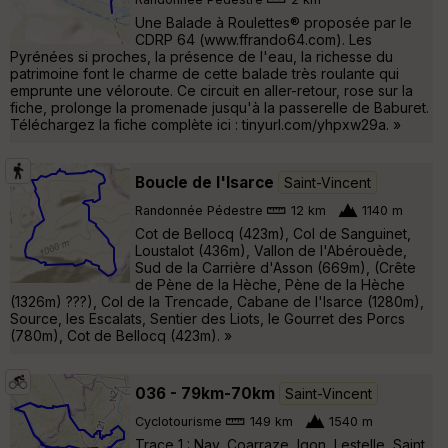
Une Balade à Roulettes® proposée par le
CDRP 64 (www.ffrando64.com). Les
Pyrénées si proches, la présence de l'eau, la richesse du
patrimoine font le charme de cette balade très roulante qui
emprunte une véloroute. Ce circuit en aller-retour, rose sur la
fiche, prolonge la promenade jusqu'à la passerelle de Baburet.
Téléchargez la fiche complète ici : tinyurl.com/yhpxw29a. »
Boucle de l'Isarce
Saint-Vincent
Randonnée Pédestre
12 km
1140 m
Cot de Bellocq (423m), Col de Sanguinet,
Loustalot (436m), Vallon de l'Abérouède,
Sud de la Carrière d'Asson (669m), (Crête
de Pène de la Hèche, Pène de la Hèche
(1326m) ???), Col de la Trencade, Cabane de l'Isarce (1280m),
Source, les Escalats, Sentier des Liots, le Gourret des Porcs
(780m), Cot de Bellocq (423m). »
036 - 79km-70km
Saint-Vincent
Cyclotourisme
149 km
1540 m
Trace 1 : Nay, Coarraze, Igon, Lestelle, Saint