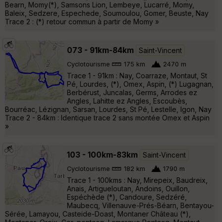
Bearn, Momy(*), Samsons Lion, Lembeye, Lucarré, Momy,
Baleix, Sedzere, Espechede, Soumoulou, Gomer, Beuste, Nay
Trace 2 : (*) retour commun à partir de Momy »
073 - 91km-84km
Saint-Vincent
Cyclotourisme
175 km
2470 m
Trace 1 - 91km : Nay, Coarraze, Montaut, St
Pé, Lourdes, (*), Omex, Aspin, (*) Lugagnan,
Berbérust, Juncalas, Germs, Arrodes ez
Angles, Lahitte ez Angles, Escoubès,
Bourréac, Lézignan, Sarsan, Lourdes, St Pé, Lestelle, Igon, Nay
Trace 2 - 84km : Identique trace 2 sans montée Omex et Aspin
»
103 - 100km-83km
Saint-Vincent
Cyclotourisme
182 km
1790 m
Trace 1 - 100kms : Nay, Mirepeix, Baudreix,
Anais, Artigueloutan, Andoins, Ouillon,
Espéchède (*), Candoure, Sedzéré,
Maubecq, Villenauve-Prés-Béarn, Bentayou-
Sérée, Lamayou, Casteide-Doast, Montaner Château (*),