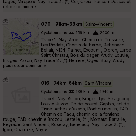
Lagos, Mirepeix, Nay Trace2 : (*) Ger, Oroix, Ponson-Dessus et
retour commun »
070 - 91km-68km
Saint-Vincent
Cyclotourisme
159 km
2000 m
Trace 1 : Nay, Arros, Chemin de Tressere,
Les Pindats, Chemin de barbé, Rebenacq,
Bel air, N134, Pailhet, Escou(*), Oloron, Lurbe
Saint Christau, Bois du bager, Arudy, Louvie,
Bruges, Asson, Nay Trace 2 : (*) Herrère, Ogeu, Buzy, Arudy
puis retour commun »
016 - 74km-64km
Saint-Vincent
Cyclotourisme
138 km
1940 m
Trace1 : Nay, Asson, Bruges, Lys, Sévignacq,
Louvie-Juzon, Pé de-hourat, Capbis, col de
Tisné, Arthez d'asson, Pont du moulin, TAD,
Chemin de Taou, chemin de la fontiane
rouge, TAD, chemin e Brozou, Lestelle, (*), Montaut, Barraille,
Peyrade, Saint Vincent, Roseray, Bénéjacq, Nay Trace 2 :(*),
Igon, Coarraze, Nay »