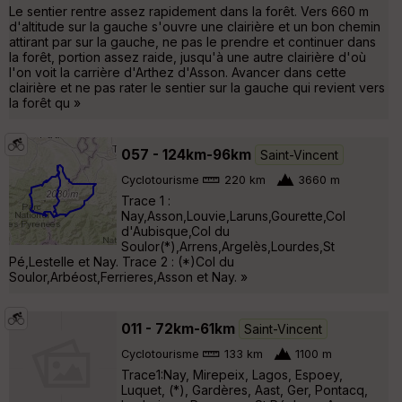
Le sentier rentre assez rapidement dans la forêt. Vers 660 m
d'altitude sur la gauche s'ouvre une clairière et un bon chemin
attirant par sur la gauche, ne pas le prendre et continuer dans
la forêt, portion assez raide, jusqu'à une autre clairière d'où
l'on voit la carrière d'Arthez d'Asson. Avancer dans cette
clairière et ne pas rater le sentier sur la gauche qui revient vers
la forêt qu »
057 - 124km-96km
Saint-Vincent
Cyclotourisme
220 km
3660 m
Trace 1 :
Nay,Asson,Louvie,Laruns,Gourette,Col
d'Aubisque,Col du
Soulor(*),Arrens,Argelès,Lourdes,St
Pé,Lestelle et Nay. Trace 2 : (*)Col du
Soulor,Arbéost,Ferrieres,Asson et Nay. »
011 - 72km-61km
Saint-Vincent
Cyclotourisme
133 km
1100 m
Trace1:Nay, Mirepeix, Lagos, Espoey,
Luquet, (*), Gardères, Aast, Ger, Pontacq,