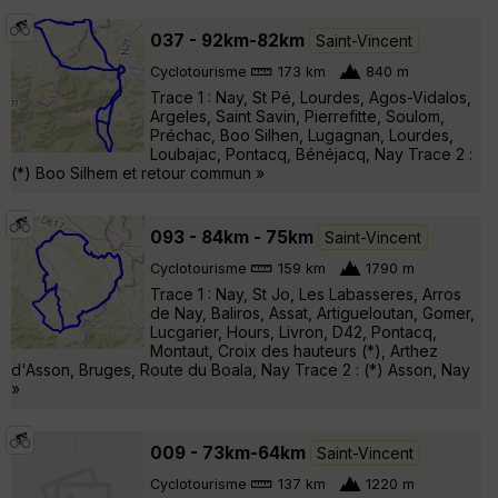
037 - 92km-82km
Saint-Vincent
Cyclotourisme
173 km
840 m
Trace 1 : Nay, St Pé, Lourdes, Agos-Vidalos,
Argeles, Saint Savin, Pierrefitte, Soulom,
Préchac, Boo Silhen, Lugagnan, Lourdes,
Loubajac, Pontacq, Bénéjacq, Nay Trace 2 :
(*) Boo Silhem et retour commun »
093 - 84km - 75km
Saint-Vincent
Cyclotourisme
159 km
1790 m
Trace 1 : Nay, St Jo, Les Labasseres, Arros
de Nay, Baliros, Assat, Artigueloutan, Gomer,
Lucgarier, Hours, Livron, D42, Pontacq,
Montaut, Croix des hauteurs (*), Arthez
d'Asson, Bruges, Route du Boala, Nay Trace 2 : (*) Asson, Nay
»
009 - 73km-64km
Saint-Vincent
Cyclotourisme
137 km
1220 m