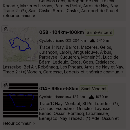
Caubios Loos, Aeroport de Pau, Lescar,
Rocade, Mazeres Lezons, Pardies Pietat, Arros de Nay, Nay
Trace 2 : (*), Saint Castin, Serres Castet, Aeroport de Pau et
retour commun »
058 - 104km-100km
Saint-Vincent
Cyclotourisme
204 km
2410 m
Trace 1 : Nay, Baliros, Mazères, Gelos,
Jurançon, Laroin, Artiguelouve, Arbus,
Parbayse, Cuqueron, Monein(*), Lucq de
Béarn, Ledeuix, Estos, Goés, Estialescq,
Lasseube, Bel Air, Rébénacq, Les Pindats, Arros de Nay et Nay.
Trace 2 : (*)Monein, Cardesse, Ledeuix et itinéraire commun. »
014 - 69km-58km
Saint-Vincent
Cyclotourisme
127 km
1070 m
Trace1 : Nay, Montaut, St Pé, Lourdes, (*),
Arcizac, Escoubès, Orincles, Layrisse,
Bénac, Ossun, Pontacq, Labatamale,
Bénéjacq, Nay Trace2 : (*) Adé, Ossun et
retour commun »