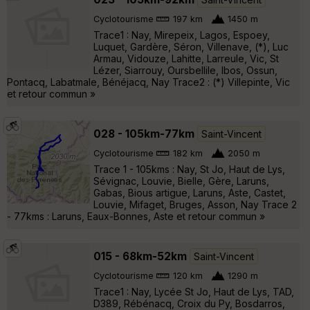
Cyclotourisme
197 km
1450 m
Trace1 : Nay, Mirepeix, Lagos, Espoey,
Luquet, Gardère, Séron, Villenave, (*), Luc
Armau, Vidouze, Lahitte, Larreule, Vic, St
Lézer, Siarrouy, Oursbellile, Ibos, Ossun,
Pontacq, Labatmale, Bénéjacq, Nay Trace2 : (*) Villepinte, Vic
et retour commun »
028 - 105km-77km
Saint-Vincent
Cyclotourisme
182 km
2050 m
Trace 1 - 105kms : Nay, St Jo, Haut de Lys,
Sévignac, Louvie, Bielle, Gère, Laruns,
Gabas, Bious artigue, Laruns, Aste, Castet,
Louvie, Mifaget, Bruges, Asson, Nay Trace 2
- 77kms : Laruns, Eaux-Bonnes, Aste et retour commun »
015 - 68km-52km
Saint-Vincent
Cyclotourisme
120 km
1290 m
Trace1 : Nay, Lycée St Jo, Haut de Lys, TAD,
D389, Rébénacq, Croix du Py, Bosdarros,