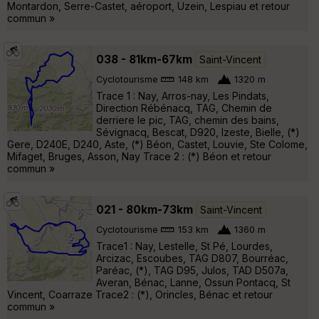
Montardon, Serre-Castet, aéroport, Uzein, Lespiau et retour
commun »
038 - 81km-67km
Saint-Vincent
Cyclotourisme
148 km
1320 m
Trace 1 : Nay, Arros-nay, Les Pindats,
Direction Rébénacq, TAG, Chemin de
derriere le pic, TAG, chemin des bains,
Sévignacq, Bescat, D920, Izeste, Bielle, (*)
Gere, D240E, D240, Aste, (*) Béon, Castet, Louvie, Ste Colome,
Mifaget, Bruges, Asson, Nay Trace 2 : (*) Béon et retour
commun »
021 - 80km-73km
Saint-Vincent
Cyclotourisme
153 km
1360 m
Trace1 : Nay, Lestelle, St Pé, Lourdes,
Arcizac, Escoubes, TAG D807, Bourréac,
Paréac, (*), TAG D95, Julos, TAD D507a,
Averan, Bénac, Lanne, Ossun Pontacq, St
Vincent, Coarraze Trace2 : (*), Orincles, Bénac et retour
commun »