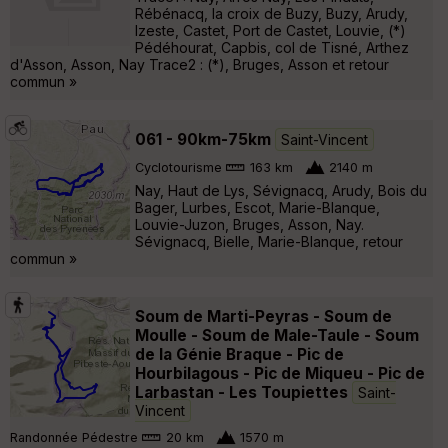
Rébénacq, la croix de Buzy, Buzy, Arudy,
Izeste, Castet, Port de Castet, Louvie, (*)
Pédéhourat, Capbis, col de Tisné, Arthez
d'Asson, Asson, Nay Trace2 : (*), Bruges, Asson et retour
commun »
061 - 90km-75km
Saint-Vincent
Cyclotourisme
163 km
2140 m
Nay, Haut de Lys, Sévignacq, Arudy, Bois du
Bager, Lurbes, Escot, Marie-Blanque,
Louvie-Juzon, Bruges, Asson, Nay.
Sévignacq, Bielle, Marie-Blanque, retour
commun »
Soum de Marti-Peyras - Soum de
Moulle - Soum de Male-Taule - Soum
de la Génie Braque - Pic de
Hourbilagous - Pic de Miqueu - Pic de
Larbastan - Les Toupiettes
Saint-
Vincent
Randonnée Pédestre
20 km
1570 m