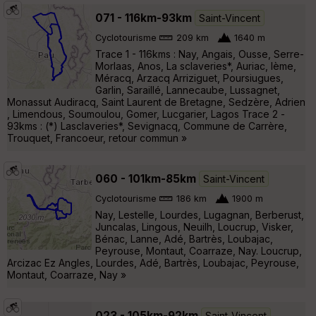
071 - 116km-93km
Saint-Vincent
Cyclotourisme
209 km
1640 m
Trace 1 - 116kms : Nay, Angais, Ousse, Serre-
Morlaas, Anos, La sclaveries*, Auriac, lème,
Méracq, Arzacq Arriziguet, Poursiugues,
Garlin, Saraillé, Lannecaube, Lussagnet,
Monassut Audiracq, Saint Laurent de Bretagne, Sedzère, Adrien
, Limendous, Soumoulou, Gomer, Lucgarier, Lagos Trace 2 -
93kms : (*) Lasclaveries*, Sevignacq, Commune de Carrère,
Trouquet, Francoeur, retour commun »
060 - 101km-85km
Saint-Vincent
Cyclotourisme
186 km
1900 m
Nay, Lestelle, Lourdes, Lugagnan, Berberust,
Juncalas, Lingous, Neuilh, Loucrup, Visker,
Bénac, Lanne, Adé, Bartrès, Loubajac,
Peyrouse, Montaut, Coarraze, Nay. Loucrup,
Arcizac Ez Angles, Lourdes, Adé, Bartrès, Loubajac, Peyrouse,
Montaut, Coarraze, Nay »
023 - 105km-92km
Saint-Vincent