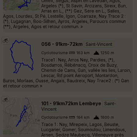
Omex, Segus, Aspin en Lavedan, Agos,
Argeles (*), St Savin, Arcizans, Sireix, Bun,
Arras en L., (**) Gez, Sere en L., Salles,
Agos, Lourdes, St Pé, Lestelle, Igon, Coarraze, Nay Trace 2 :
(*), Lugagnan, Boo-Silhen, Ayros, Argeles, Paroucrs commun
(**), Argeles, Agos et retour commun. »
056 - 91km-72km
Saint-Vincent
Cyclotourisme
163 km
1250 m
Trace1 : Nay, Arros Nay, Pardies, (*),
Bosdarros, Rébénacq, Croix de Buzy,
Chemin de Cams, Gan, vallée les lies, Laroin,
Lescar, Rd point Aeroport, Montardon,
Buros, Morlaas, Ousse, Angaïs, Baudreix, Nay Trace2 : (*) Gan
et retour commun »
101 - 91km72km Lembeye
Saint-
Vincent
Cyclotourisme
164 km
1600 m
Trace 1 : Nay, Mirepeix, Lagos, Beuste,
Lucgarier, Gomer, Soumoulou, Limendous,
Arrien, Sedze Maubecq, Villeneuve près