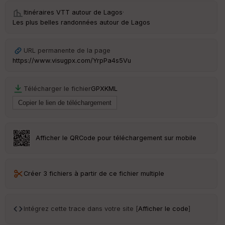
re
et
Itinéraires VTT autour de
Lagos
·
Vi
Les plus belles randonnées autour de Lagos
e
w
URL permanente de la page
https://www.visugpx.com/YrpPa4s5Vu
Télécharger le fichier
GPX
KML
Afficher le QRCode pour téléchargement sur mobile
Créer 3 fichiers à partir de ce fichier multiple
Intégrez cette trace dans votre site [
Afficher le code
]