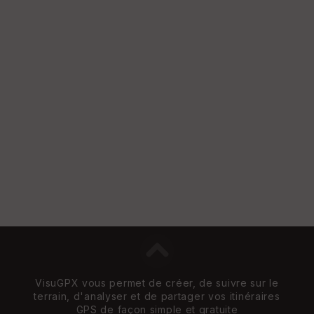
VisuGPX vous permet de créer, de suivre sur le
terrain, d'analyser et de partager vos itinéraires
GPS de façon simple et gratuite