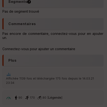
ss
Segments
eu
r
Pas de segment trouvé
Tr
Commentaires
an
sp
ar
Pas encore de commentaire, connectez-vous pour en ajouter
en
un.
ce
Connectez-vous pour ajouter un commentaire
Po
int
Plus
illé
s
Affichée 1139 fois et téléchargée 175 fois depuis le 14.03.21
S
23:34
e
n
s
90
170
80 [
Légende
]
St