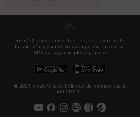
VisuGPX vous permet de créer, de suivre sur le
terrain, d'analyser et de partager vos itinéraires
GPS de façon simple et gratuite
© 2026 VisuGPX
Aide
Politique de confidentialité
API
GPX 3D