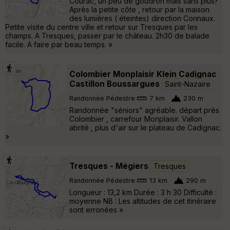
Courac, un peu de goudron mais sans plus?
Après la petite côte , retour par la maison
des lumières ( éteintes) direction Connaux.
Petite visite du centre ville et retour sur Tresques par les
champs. A Tresques, passer par le château. 2h30 de balade
facile. A faire par beau temps. »
Colombier Monplaisir Klein Cadignac
Castillon Boussargues
Saint-Nazaire
Randonnée Pédestre
7 km
230 m
Randonnée "séniors" agréable. départ près
Colombier , carrefour Monplaisir. Vallon
abrité , plus d'air sur le plateau de Cadignac.
»
Tresques - Mégiers
Tresques
Randonnée Pédestre
13 km
290 m
Longueur : 13,2 km Durée : 3 h 30 Difficulté :
moyenne NB : Les altitudes de cet itinéraire
sont erronées »