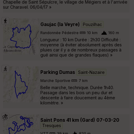
Chapelle de Saint Sépulcre, le village de Mégiers et à l'arrivée
sur Charavel. 06/04/17 »
Gaujac (la Veyre)
Pouzilhac
Randonnée Pédestre
10 km
160 m
Longueur : 10 km Durée : 2h30 Difficulté :
moyenne (à éviter absolument après des
pluies car il y a de nombreux passages à
gué ainsi que de grandes flaques) »
Parking Dumas
Saint-Nazaire
Marche Sportive
7 km
Belle marche, technique. Durée 1h40.
Passage dans les bois un peu dur et
descente à faire doucement au 4ème
kilomètre. »
Saint Pons 41 km (Gard) 07-03-20
Tresques
VTT
39 km
820 m