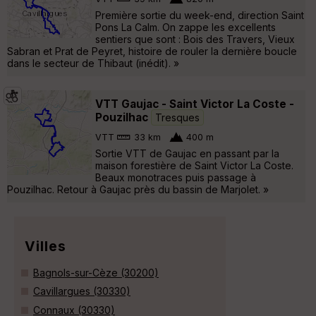
Première sortie du week-end, direction Saint
Pons La Calm. On zappe les excellents
sentiers que sont : Bois des Travers, Vieux
Sabran et Prat de Peyret, histoire de rouler la dernière boucle
dans le secteur de Thibaut (inédit). »
VTT Gaujac - Saint Victor La Coste -
Pouzilhac
Tresques
VTT
33 km
400 m
Sortie VTT de Gaujac en passant par la
maison forestière de Saint Victor La Coste.
Beaux monotraces puis passage à
Pouzilhac. Retour à Gaujac près du bassin de Marjolet. »
Villes
Bagnols-sur-Cèze (30200)
Cavillargues (30330)
Connaux (30330)