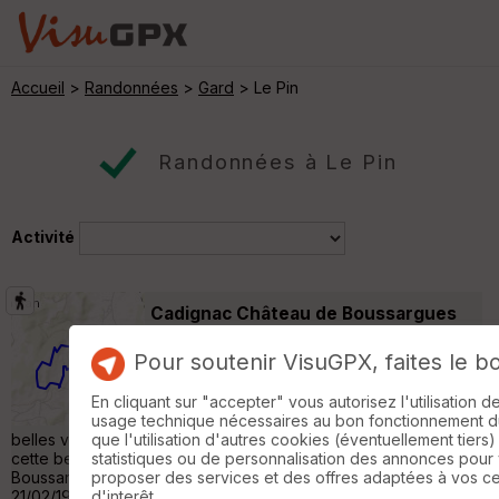
Accueil
>
Randonnées
>
Gard
> Le Pin
Randonnées à Le Pin
Activité
Cadignac Château de Boussargues
Saint-Nazaire
Pour soutenir VisuGPX, faites le b
Randonnée Pédestre
9 km
230 m
Départ hameau de Cadignac (Sabran). Après
En cliquant sur "accepter" vous autorisez l'utilisation 
avoir traversé un paysage de bois et de
usage technique nécessaires au bon fonctionnement du 
belles vignes avec une superbe vue sur la plaine de la Tave,
que l'utilisation d'autres cookies (éventuellement tiers)
cette belle balade permet d'atteindre l'imposant Château de
statistiques ou de personnalisation des annonces pour
Boussargues et sa chapelle des templiers du XIIéme siècle.
proposer des services et des offres adaptées à vos c
21/02/19 »
d'interêt.