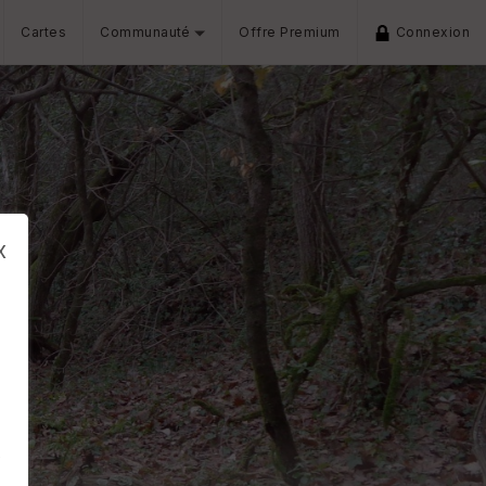
Cartes
Communauté
Offre Premium
Connexion
x
s