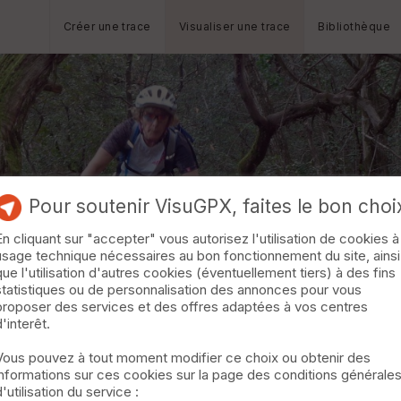
Créer une trace
Visualiser une trace
Bibliothèque
Pour soutenir VisuGPX, faites le bon choi
En cliquant sur "accepter" vous autorisez l'utilisation de cookies à
usage technique nécessaires au bon fonctionnement du site, ainsi
que l'utilisation d'autres cookies (éventuellement tiers) à des fins
statistiques ou de personnalisation des annonces pour vous
proposer des services et des offres adaptées à vos centres
d'interêt.
Vous pouvez à tout moment modifier ce choix ou obtenir des
informations sur ces cookies sur la page des conditions générale
d'utilisation du service :