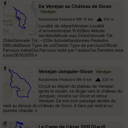
De Vénéjan au Château de Gicon
Vénéjan
Randonnée Pédestre
15 km
510 m
Localité de départVénéjan Localité
d'arrivéeVénéjan 15.928km Altitude
min.88mAltitude max.243mDénivelé Tot.
234mDénivelé Tot. --233m ActivitéRandonnée Pédestre
DifficultéBasse Type de solChemin Type de parcoursOfficiel
Parcours baliséOui Parcours testé par l'auteurOui Dernière mise
à jour28/10/2013 »
Venejan-Jonquier-Gicon
Vénéjan
Randonnée Pédestre
9 km
220 m
Circuit au départ du plateau de Venejan
après le moulin, se dirige vers le château du
Jonquier, reviens sur Gicon et retour
Venejan. De trés bon passage abrités du
vent au dessus du château de Gicon. A faire par mistral ou
journée chaude. »
Le Camp de César 2011 (Gard)