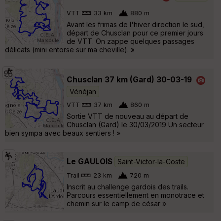
VTT
33 km
880 m
Avant les frimas de l'hiver direction le sud,
départ de Chusclan pour ce premier jours
de VTT. On zappe quelques passages
délicats (mini entorse sur ma cheville). »
Chusclan 37 km (Gard) 30-03-19
Vénéjan
VTT
37 km
860 m
Sortie VTT de nouveau au départ de
Chusclan (Gard) le 30/03/2019 Un secteur
bien sympa avec beaux sentiers ! »
Le GAULOIS
Saint-Victor-la-Coste
Trail
23 km
720 m
Inscrit au challenge gardois des trails.
Parcours essentiellement en monotrace et
chemin sur le camp de césar »