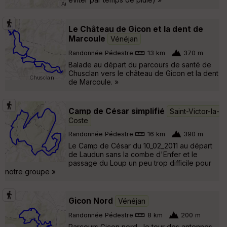
Le Château de Gicon et la dent de
Marcoule
Vénéjan
Randonnée Pédestre
13 km
370 m
Balade au départ du parcours de santé de
Chusclan vers le château de Gicon et la dent
de Marcoule. »
Camp de César simplifié
Saint-Victor-la-
Coste
Randonnée Pédestre
16 km
390 m
Le Camp de César du 10_02_2011 au départ
de Laudun sans la combe d'Enfer et le
passage du Loup un peu trop difficile pour
notre groupe »
Gicon Nord
Vénéjan
Randonnée Pédestre
8 km
200 m
Parcours Gicon nord , le tour des antennes.