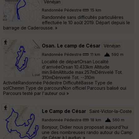
Vénéjan
Randonnée Pédestre
15 km
Randonnée sans difficultés particulières
effectuée le 10 août 2019. Départ depuis le
barrage de Caderousse. »
Osan. Le camp de César
Vénéjan
Randonnée Pédestre
11 km
590 m
Localité de départOrsan Localité
d'arrivéeOrsan 10.433km Altitude
min.94mAltitude max.257mDénivelé Tot.
310mDénivelé Tot. --310m
ActivitéRandonnée Pédestre DifficultéBasse Type de
solChemin Type de parcoursNon officiel Parcours balisé oui
Parcours testé par l'auteur oui »
Le Camp de César
Saint-Victor-la-Coste
Randonnée Pédestre
18 km
560 m
Bonjour, Didier nous proposait aujourd'hui
une des nombreuses rando autour du Camp
de César à Laudun. »