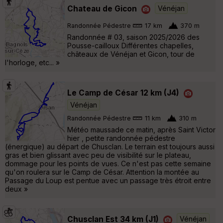
Chateau de Gicon
Vénéjan
Randonnée Pédestre
17 km
370 m
Randonnée # 03, saison 2025/2026 des
Pousse-cailloux Différentes chapelles,
châteaux de Vénéjan et Gicon, tour de
l'horloge, etc... »
Le Camp de César 12 km (J4)
Vénéjan
Randonnée Pédestre
11 km
310 m
Météo maussade ce matin, après Saint Victor
hier , petite randonnée pédestre
(énergique) au départ de Chusclan. Le terrain est toujours aussi
gras et bien glissant avec peu de visibilité sur le plateau,
dommage pour les points de vues. Ce n'est pas cette semaine
qu'on roulera sur le Camp de César. Attention la montée au
Passage du Loup est pentue avec un passage très étroit entre
deux »
Chusclan Est 34 km (J1)
Vénéjan