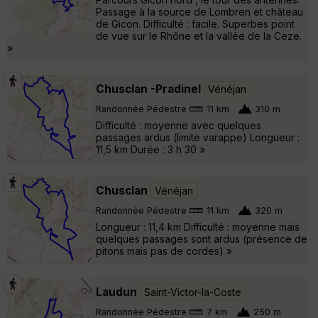
Passage à la source de Lombren et château
de Gicon. Difficulté : facile. Superbes point
de vue sur le Rhône et la vallée de la Ceze.
»
Chusclan -Pradinel
Vénéjan
Randonnée Pédestre
11 km
310 m
Difficulté : moyenne avec quelques
passages ardus (limite varappe) Longueur :
11,5 km Durée : 3 h 30 »
Chusclan
Vénéjan
Randonnée Pédestre
11 km
320 m
Longueur : 11,4 km Difficulté : moyenne mais
quelques passages sont ardus (présence de
pitons mais pas de cordes) »
Laudun
Saint-Victor-la-Coste
Randonnée Pédestre
7 km
250 m