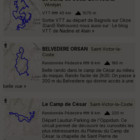
Vénéjan
VTT
45 km
1070 m
Sortie VTT au départ de Bagnols sur Cèze
(Gard) Retrouvez nous aussi sur : Le blog
VTT de Nadine et Alain »
BELVEDERE ORSAN
Saint-Victor-la-
Coste
Randonnée Pédestre
8 km
180 m
Belle rando dans le camp de César au milieu
du maquis. Rando facile de 2h30. On passe à
200 m du Belvedere qui donne accés à une
belle vue »
Le Camp de César
Saint-Victor-la-Coste
Randonnée Pédestre
8 km
220 m
Départ Laudun Parking de l'Oppidum. Ce
circuit permet de découvrir les curiosités les
plus intéressantes du Plateau du Camp de
César: la chapelle de Saint Pierre de