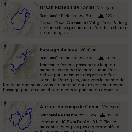
Orsan Plateau de Lacau
Vénéjan
Randonnée Pédestre
8 km
220 m
Départ Orsan Chemin de Valliguières Parking
de l'aire de pique-nique à côté de la station
de pompage »
Passage du loup
Vénéjan
Randonnée Pédestre
3 km
110 m
franchir le fameux passage du loup qui
mène au camp de César à Laudun. Petit
détour par l'ancienne chapelle de Saint-
Jean-de-Rouzigues, puis vers la combe de
Roubaud que nous avons abandonné pour revenir sur nos pas.
Passage par l'opidum et retour vers le parking du départ. »
Autour du camp de César
Vénéjan
Randonnée Pédestre
10 km
320 m
Longueur : 10,5 km Durée : 3 h Difficulté :
moyenne (quelques passages sportifs, à
éviter par temps de pluie) »