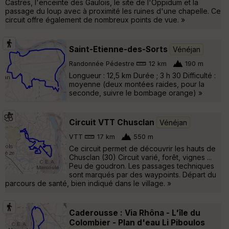
Castres, l'enceinte des Gaulois, le site de l'Oppidum et la
passage du loup avec à proximité les ruines d'une chapelle. Ce
circuit offre également de nombreux points de vue. »
Saint-Etienne-des-Sorts
Vénéjan
Randonnée Pédestre
12 km
190 m
Longueur : 12,5 km Durée ; 3 h 30 Difficulté :
moyenne (deux montées raides, pour la
seconde, suivre le bombage orange) »
Circuit VTT Chusclan
Vénéjan
VTT
17 km
550 m
Ce circuit permet de découvrir les hauts de
Chusclan (30) Circuit varié, forêt, vignes ...
Peu de goudron. Les passages techniques
sont marqués par des waypoints. Départ du
parcours de santé, bien indiqué dans le village. »
Caderousse : Via Rhôna - L'île du
Colombier - Plan d'eau Li Piboulos