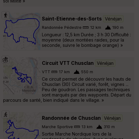
sol Mixte »
Saint-Etienne-des-Sorts
Vénéjan
Randonnée Pédestre
12 km
190 m
Longueur : 12,5 km Durée ; 3 h 30 Difficulté :
moyenne (deux montées raides, pour la
seconde, suivre le bombage orange) »
Circuit VTT Chusclan
Vénéjan
VTT
17 km
550 m
Ce circuit permet de découvrir les hauts de
Chusclan (30) Circuit varié, forêt, vignes ...
Peu de goudron. Les passages techniques
sont marqués par des waypoints. Départ du
parcours de santé, bien indiqué dans le village. »
Randonnée de Chusclan
Vénéjan
Marche Sportive
13 km
310 m
Sortie Marche Nordique lors de la