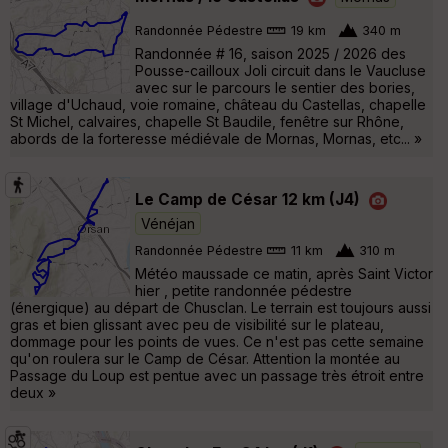
Randonnée Pédestre
19 km
340 m
Randonnée # 16, saison 2025 / 2026 des
Pousse-cailloux Joli circuit dans le Vaucluse
avec sur le parcours le sentier des bories,
village d'Uchaud, voie romaine, château du Castellas, chapelle
St Michel, calvaires, chapelle St Baudile, fenêtre sur Rhône,
abords de la forteresse médiévale de Mornas, Mornas, etc... »
Le Camp de César 12 km (J4)
Vénéjan
Randonnée Pédestre
11 km
310 m
Météo maussade ce matin, après Saint Victor
hier , petite randonnée pédestre
(énergique) au départ de Chusclan. Le terrain est toujours aussi
gras et bien glissant avec peu de visibilité sur le plateau,
dommage pour les points de vues. Ce n'est pas cette semaine
qu'on roulera sur le Camp de César. Attention la montée au
Passage du Loup est pentue avec un passage très étroit entre
deux »