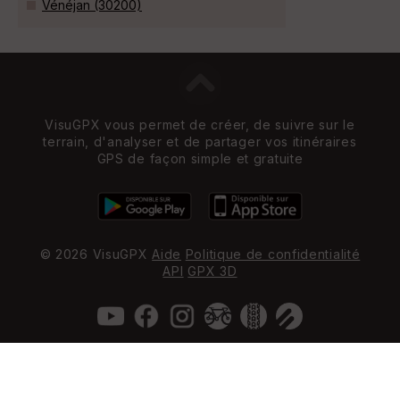
Vénéjan (30200)
VisuGPX vous permet de créer, de suivre sur le
terrain, d'analyser et de partager vos itinéraires
GPS de façon simple et gratuite
© 2026 VisuGPX
Aide
Politique de confidentialité
API
GPX 3D