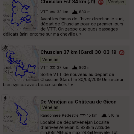
Chusclan Est 34 km (J1)
Vénéjan
VTT
33 km
880 m
Avant les frimas de l'hiver direction le sud,
départ de Chusclan pour ce premier jours
de VTT. On zappe quelques passages
délicats (mini entorse sur ma cheville). »
Chusclan 37 km (Gard) 30-03-19
Vénéjan
VTT
37 km
860 m
Sortie VTT de nouveau au départ de
Chusclan (Gard) le 30/03/2019 Un secteur
bien sympa avec beaux sentiers ! »
De Vénéjan au Château de Gicon
Vénéjan
Randonnée Pédestre
15 km
510 m
Localité de départVénéjan Localité
d'arrivéeVénéjan 15.928km Altitude
min.88mAltitude max.243mDénivelé Tot.