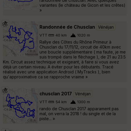
randonnée de chusclan. Avec quelques
variantes (le château de Gicon et les crêtes)
»
Randonnée de Chusclan
Vénéjan
VTT
40 km
1020 m
Rallye des Côtes du Rhône Primeur à
Chusclan du 17/11/12, circuit de 40km avec
une boucle supplémentaire ( ma faute, je me
suis trompé dans le flèchage ), de 21 au 23.5
Km. Circuit assez technique et exigeant, à faire si vous avez
déjà un certain niveau. A éviter pour les débutants. Tracé
réalisé avec une application Android ( MyTracks ), bien
qu'approximative ca se rapproche vraime »
chusclan 2017
Vénéjan
VTT
54 km
1300 m
rando de Chusclan 2017 apparament pas
mal, on verra la 2018 ! du single et de la
piste... »