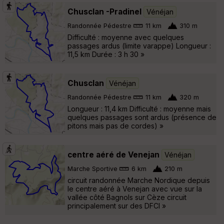
Chusclan -Pradinel
Vénéjan
Randonnée Pédestre
11 km
310 m
Difficulté : moyenne avec quelques
passages ardus (limite varappe) Longueur :
11,5 km Durée : 3 h 30 »
Chusclan
Vénéjan
Randonnée Pédestre
11 km
320 m
Longueur : 11,4 km Difficulté : moyenne mais
quelques passages sont ardus (présence de
pitons mais pas de cordes) »
centre aéré de Venejan
Vénéjan
Marche Sportive
6 km
210 m
circuit randonnée Marche Nordique depuis
le centre aéré à Venejan avec vue sur la
vallée côté Bagnols sur Cèze circuit
principalement sur des DFCI »