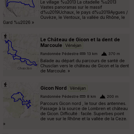
Le village %u2013 La citadelle %u2013
Vastes panoramas sur le massif
d%u2019Uchaux, le pays d%u2019Aygues /
Ouvèze, le Ventoux, la vallée du Rhône, le
Gard %u2026 »
Le Château de Gicon et la dent de
Marcoule
Vénéjan
Randonnée Pédestre
13 km
370 m
Balade au départ du parcours de santé de
Chusclan vers le château de Gicon et la dent
de Marcoule. »
Gicon Nord
Vénéjan
Randonnée Pédestre
8 km
200 m
Parcours Gicon nord , le tour des antennes.
Passage à la source de Lombren et château
de Gicon. Difficulté : facile. Superbes point
de vue sur le Rhône et la vallée de la Ceze.
»