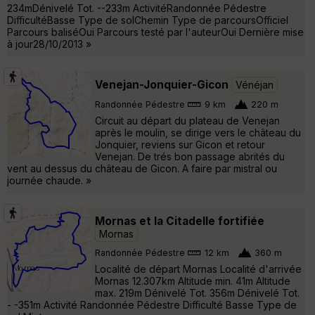
234mDénivelé Tot. --233m ActivitéRandonnée Pédestre
DifficultéBasse Type de solChemin Type de parcoursOfficiel
Parcours baliséOui Parcours testé par l'auteurOui Dernière mise
à jour28/10/2013 »
Venejan-Jonquier-Gicon
Vénéjan
Randonnée Pédestre
9 km
220 m
Circuit au départ du plateau de Venejan
après le moulin, se dirige vers le château du
Jonquier, reviens sur Gicon et retour
Venejan. De trés bon passage abrités du
vent au dessus du château de Gicon. A faire par mistral ou
journée chaude. »
Mornas et la Citadelle fortifiée
Mornas
Randonnée Pédestre
12 km
360 m
Localité de départ Mornas Localité d'arrivée
Mornas 12.307km Altitude min. 41m Altitude
max. 219m Dénivelé Tot. 356m Dénivelé Tot.
- -351m Activité Randonnée Pédestre Difficulté Basse Type de