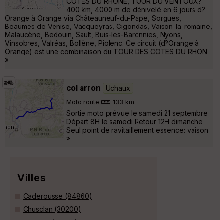
COTES DU RHONE, TOUR DU VENTOUX?
400 km, 4000 m de dénivelé en 6 jours d?
Orange à Orange via Châteauneuf-du-Pape, Sorgues,
Beaumes de Venise, Vacqueyras, Gigondas, Vaison-la-romaine,
Malaucène, Bedouin, Sault, Buis-les-Baronnies, Nyons,
Vinsobres, Valréas, Bollène, Piolenc. Ce circuit (d?Orange à
Orange) est une combinaison du TOUR DES COTES DU RHON
»
col arron
Uchaux
Moto route
133 km
Sortie moto prévue le samedi 21 septembre
Départ 8H le samedi Retour 12H dimanche
Seul point de ravitaillement essence: vaison
»
Villes
Caderousse (84860)
Chusclan (30200)