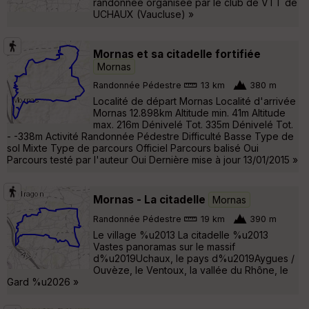
randonnée organisée par le club de VTT de
UCHAUX (Vaucluse) »
Mornas et sa citadelle fortifiée
Mornas
Randonnée Pédestre
13 km
380 m
Localité de départ Mornas Localité d'arrivée
Mornas 12.898km Altitude min. 41m Altitude
max. 216m Dénivelé Tot. 335m Dénivelé Tot.
- -338m Activité Randonnée Pédestre Difficulté Basse Type de
sol Mixte Type de parcours Officiel Parcours balisé Oui
Parcours testé par l'auteur Oui Dernière mise à jour 13/01/2015 »
Mornas - La citadelle
Mornas
Randonnée Pédestre
19 km
390 m
Le village %u2013 La citadelle %u2013
Vastes panoramas sur le massif
d%u2019Uchaux, le pays d%u2019Aygues /
Ouvèze, le Ventoux, la vallée du Rhône, le
Gard %u2026 »