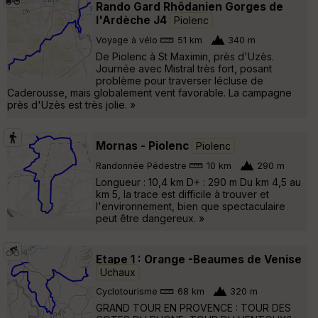
Rando Gard Rhôdanien Gorges de
l'Ardèche J4
Piolenc
Voyage à vélo
51 km
340 m
De Piolenc à St Maximin, près d'Uzès.
Journée avec Mistral très fort, posant
problème pour traverser lécluse de
Caderousse, mais globalement vent favorable. La campagne
près d'Uzès est très jolie. »
Mornas - Piolenc
Piolenc
Randonnée Pédestre
10 km
290 m
Longueur : 10,4 km D+ : 290 m Du km 4,5 au
km 5, la trace est difficile à trouver et
l'environnement, bien que spectaculaire
peut être dangereux. »
Etape 1 : Orange -Beaumes de Venise
Uchaux
Cyclotourisme
68 km
320 m
GRAND TOUR EN PROVENCE : TOUR DES