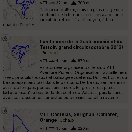
VTT
37 km
700 m
Parti pour le 45km, mais un gros orage m'a
contraint de bifurquer après le ravito sur le
circuit de retour ! Tracé moyen, à faire
quand même ! »
Randonnée de la Gastronomie et du
Terroir, grand circuit (octobre 2012)
Piolenc
VTT
44 km
870 m
Randonnée organisée par le club VTT
Aventure Piolenc. Organisation, ravitaillement
(avec produits locaux) et balisage excellents. Du très bon et du
beaucoup moins bon dans le parcours. De beaux sentiers mais
aussi de longues parties sans intérêt. En gros, c'est plutôt
ludique jusqu'au bas de la descente du Valadas, puis la suite,
avec ses descentes sur pistes ou chemins, serait à revoir. »
VTT Castelas, Sérignan, Camaret,
Orange
Uchaux
VTT
30 km
220 m