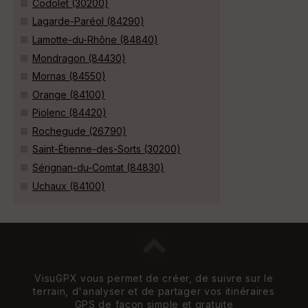
Codolet (30200)
Lagarde-Paréol (84290)
Lamotte-du-Rhône (84840)
Mondragon (84430)
Mornas (84550)
Orange (84100)
Piolenc (84420)
Rochegude (26790)
Saint-Étienne-des-Sorts (30200)
Sérignan-du-Comtat (84830)
Uchaux (84100)
VisuGPX vous permet de créer, de suivre sur le
terrain, d'analyser et de partager vos itinéraires
GPS de façon simple et gratuite