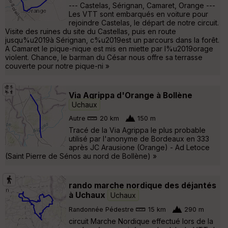
--- Castelas, Sérignan, Camaret, Orange ---
Les VTT sont embarqués en voiture pour
rejoindre Castelas, le départ de notre circuit.
Visite des ruines du site du Castellas, puis en route
jusqu%u2019à Sérignan, c%u2019est un parcours dans la forêt.
A Camaret le pique-nique est mis en miette par l%u2019orage
violent. Chance, le barman du César nous offre sa terrasse
couverte pour notre pique-ni »
Via Agrippa d'Orange à Bollène
Uchaux
Autre
20 km
150 m
Tracé de la Via Agrippa le plus probable
utilisé par l'anonyme de Bordeaux en 333
après JC Arausione (Orange) - Ad Letoce
(Saint Pierre de Sénos au nord de Bollène) »
rando marche nordique des déjantés
à Uchaux
Uchaux
Randonnée Pédestre
15 km
290 m
circuit Marche Nordique effectué lors de la