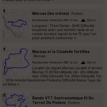
Mornas (les crêtes)
Piolenc
Randonnée Pédestre
13 km
300 m
Longueur : 13 km Durée : 3h45 Difficulté :
moyenne avec une montée raide et un
rocher escarpé (après le km 11) que l'on
peut aisément contourner. »
Mornas et la Citadelle fortifiée
Mornas
Randonnée Pédestre
12 km
360 m
Localité de départ Mornas Localité d'arrivée
Mornas 12.307km Altitude min. 41m Altitude
max. 219m Dénivelé Tot. 356m Dénivelé Tot.
- -351m Activité Randonnée Pédestre Difficulté Basse Type de
sol Mixte »
Rando VTT Gastronomique Et Du
Terroir De Piolenc
Piolenc