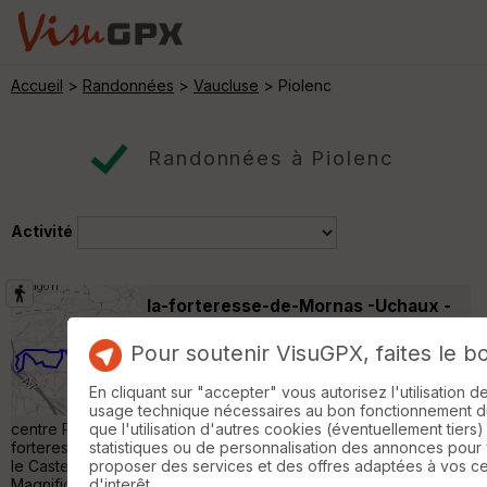
Accueil
>
Randonnées
>
Vaucluse
> Piolenc
Randonnées à Piolenc
Activité
la-forteresse-de-Mornas -Uchaux -
84
Mornas
Pour soutenir VisuGPX, faites le b
Randonnée Pédestre
21 km
600 m
Randonnée de 22 km 650 D+ en boucle au
En cliquant sur "accepter" vous autorisez l'utilisation 
départ de Mornas (84). Point de départ
usage technique nécessaires au bon fonctionnement du 
centre Parking Mornas 44.201690 N - 4.729344 E. Passage à la
que l'utilisation d'autres cookies (éventuellement tiers)
forteresse de Mornas Cheminement dans la garrigue direction
statistiques ou de personnalisation des annonces pour
le Castellas Ruiné et la Chapelle d'Uchaux, retour Mornas.
proposer des services et des offres adaptées à vos c
Magnifiques vues à 360° au cours de la rando. Eviter les
d'interêt.