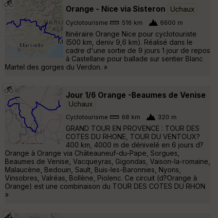
Orange - Nice via Sisteron
Uchaux
Cyclotourisme
516 km
6600 m
Itinéraire Orange Nice pour cyclotouriste
(500 km, deniv 9,6 km). Réalisé dans le
cadre d'une sortie de 9 jours 1 jour de repos
à Castellane pour ballade sur sentier Blanc
Martel des gorges du Verdon. »
Jour 1/6 Orange -Beaumes de Venise
Uchaux
Cyclotourisme
68 km
320 m
GRAND TOUR EN PROVENCE : TOUR DES
COTES DU RHONE, TOUR DU VENTOUX?
400 km, 4000 m de dénivelé en 6 jours d?
Orange à Orange via Châteauneuf-du-Pape, Sorgues,
Beaumes de Venise, Vacqueyras, Gigondas, Vaison-la-romaine,
Malaucène, Bedouin, Sault, Buis-les-Baronnies, Nyons,
Vinsobres, Valréas, Bollène, Piolenc. Ce circuit (d?Orange à
Orange) est une combinaison du TOUR DES COTES DU RHON
»