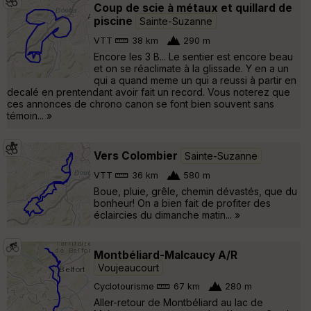
Coup de scie à métaux et quillard de
piscine
Sainte-Suzanne
VTT
38 km
290 m
Encore les 3 B... Le sentier est encore beau
et on se réaclimate à la glissade. Y en a un
qui a quand meme un qui a reussi à partir en
decalé en prentendant avoir fait un record. Vous noterez que
ces annonces de chrono canon se font bien souvent sans
témoin... »
Vers Colombier
Sainte-Suzanne
VTT
36 km
580 m
Boue, pluie, grêle, chemin dévastés, que du
bonheur! On a bien fait de profiter des
éclaircies du dimanche matin... »
Montbéliard-Malcaucy A/R
Voujeaucourt
Cyclotourisme
67 km
280 m
Aller-retour de Montbéliard au lac de