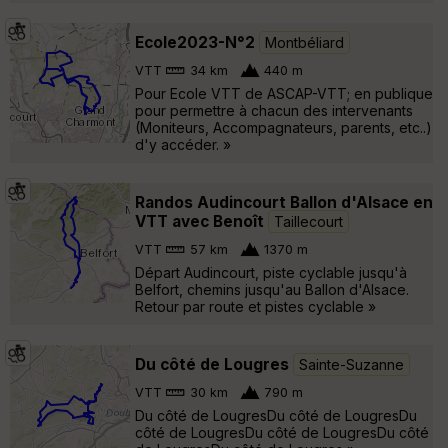
Ecole2023-N°2
Montbéliard
VTT
34 km
440 m
Pour Ecole VTT de ASCAP-VTT; en publique
pour permettre à chacun des intervenants
(Moniteurs, Accompagnateurs, parents, etc..)
d'y accéder. »
Randos Audincourt Ballon d'Alsace en
VTT avec Benoît
Taillecourt
VTT
57 km
1370 m
Départ Audincourt, piste cyclable jusqu'à
Belfort, chemins jusqu'au Ballon d'Alsace.
Retour par route et pistes cyclable »
Du côté de Lougres
Sainte-Suzanne
VTT
30 km
790 m
Du côté de LougresDu côté de LougresDu
côté de LougresDu côté de LougresDu côté