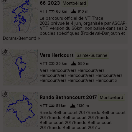
66-2023
Montbéliard
VTT
66 km
910 m
Le parcours officiel de VT Trace
2023,prévue le 4 juin, organisée par ASCAP-
VTT version du 66km, non balisé dans ses 2
boucles spécifiques (Froideval-Danjoutin et
Dorans-Bermont) »
Vers Hericourt
Sainte-Suzanne
VTT
29 km
550 m
Vers HericourtVers HericourtVers
HericourtVers HericourtVers HericourtVers
HericourtVers HericourtVers Hericourt »
Rando Bethoncourt 2017
Montbéliard
VTT
51 km
1130 m
Rando Bethoncourt 2017Rando Bethoncourt
2017Rando Bethoncourt 2017Rando
Bethoncourt 2017Rando Bethoncourt
2017Rando Bethoncourt 2017 »