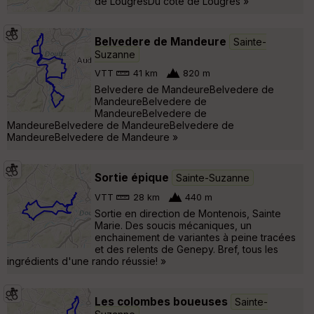
de LougresDu côté de Lougres »
Belvedere de Mandeure
Sainte-
Suzanne
VTT
41 km
820 m
Belvedere de MandeureBelvedere de
MandeureBelvedere de
MandeureBelvedere de
MandeureBelvedere de MandeureBelvedere de
MandeureBelvedere de Mandeure »
Sortie épique
Sainte-Suzanne
VTT
28 km
440 m
Sortie en direction de Montenois, Sainte
Marie. Des soucis mécaniques, un
enchainement de variantes à peine tracées
et des relents de Genepy. Bref, tous les
ingrédients d'une rando réussie! »
Les colombes boueuses
Sainte-