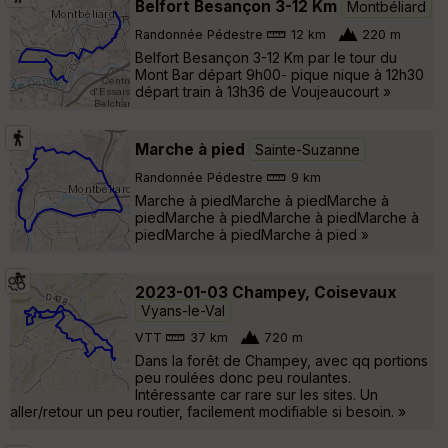
Belfort Besançon 3-12 Km
Montbéliard
Randonnée Pédestre
12 km
220 m
Belfort Besançon 3-12 Km par le tour du
Mont Bar départ 9h00- pique nique à 12h30
départ train à 13h36 de Voujeaucourt »
Marche à pied
Sainte-Suzanne
Randonnée Pédestre
9 km
Marche à piedMarche à piedMarche à
piedMarche à piedMarche à piedMarche à
piedMarche à piedMarche à pied »
2023-01-03 Champey, Coisevaux
Vyans-le-Val
VTT
37 km
720 m
Dans la forêt de Champey, avec qq portions
peu roulées donc peu roulantes.
Intéressante car rare sur les sites. Un
aller/retour un peu routier, facilement modifiable si besoin. »