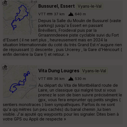
Bussurel, Essert
Vyans-le-Val
VTT
37 km
640 m
Depuis la Salle du Moulin de Bussurel (vaste
parking) jusqu'a Essert en passant
Brévilliers, Froideval puis par la
Grraannndeeee piste cyclable suivi du Fort
d'Essert ( il ne sert plus , heureusement mais en 2024 la
situation Internationnale du coté du très Grand Est n'augure rien
de réjouissant )) descente , puis Urcerey , la Gare d'Héricourt (
enfin derrière la Gare !) et retour.. »
Vita Dung Lougres
Vyans-le-Val
VTT
36 km
530 m
Au départ du Vita de Montbéliard route de
Laire, un classique qui malgré tout si vous
prenez le soin de bien suivre précisément le
gpx, vous fera emprunter qq petits singles (
sentiers monotraces ) bien sympathiques. Parfois ils ne sont
qu'a qq mètres (un peu cachés) du banal chemin ,lui bien
visible. J'ai ajouté qq waypoints pour les signaler. Dites bien à
votre GPS ou Appli de respecte »