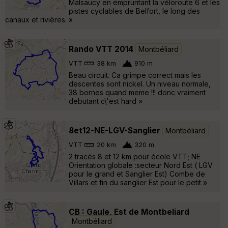
Malsaucy en empruntant la véloroute 6 et les
pistes cyclables de Belfort, le long des
canaux et rivières. »
Rando VTT 2014
Montbéliard
VTT
38 km
910 m
Beau circuit. Ca grimpe correct mais les
descentes sont nickel. Un niveau normale,
38 bornes quand meme !!! donc vraiment
debutant c\'est hard »
8et12-NE-LGV-Sanglier
Montbéliard
VTT
20 km
320 m
2 tracés 8 et 12 km pour école VTT; NE
Orientation globale :secteur Nord Est ( LGV
pour le grand et Sanglier Est) Combe de
Villars et fin du sanglier Est pour le petit »
CB : Gaule, Est de Montbeliard
Montbéliard