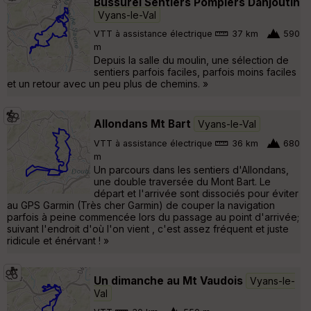
Bussurel Sentiers Pompiers Danjoutin
Vyans-le-Val
VTT à assistance électrique
37 km
590
m
Depuis la salle du moulin, une sélection de
sentiers parfois faciles, parfois moins faciles
et un retour avec un peu plus de chemins. »
Allondans Mt Bart
Vyans-le-Val
VTT à assistance électrique
36 km
680
m
Un parcours dans les sentiers d'Allondans,
une double traversée du Mont Bart. Le
départ et l'arrivée sont dissociés pour éviter
au GPS Garmin (Très cher Garmin) de couper la navigation
parfois à peine commencée lors du passage au point d'arrivée;
suivant l'endroit d'où l'on vient , c'est assez fréquent et juste
ridicule et énérvant ! »
Un dimanche au Mt Vaudois
Vyans-le-
Val