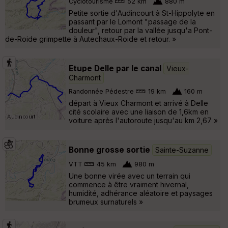
Cyclotourisme
52 km
880 m
Petite sortie d'Audincourt à St-Hippolyte en
passant par le Lomont "passage de la
douleur", retour par la vallée jusqu'a Pont-
de-Roide grimpette à Autechaux-Roide et retour. »
Etupe Delle par le canal
Vieux-
Charmont
Randonnée Pédestre
19 km
160 m
départ à Vieux Charmont et arrivé à Delle
cité scolaire avec une liaison de 1,6km en
voiture après l'autoroute jusqu'au km 2,67 »
Bonne grosse sortie
Sainte-Suzanne
VTT
45 km
980 m
Une bonne virée avec un terrain qui
commence à être vraiment hivernal,
humidité, adhérance aléatoire et paysages
brumeux surnaturels »