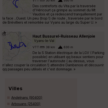
VTT
30 km
550 m
Des contreforts du Vita par la traversée
d'Héricourt ça grimpe au sommet du Mt
Vaudois et ça redescend tranquillement par
la face ...Ouest. Un peu (trop !) de route , traversée par le bord
de Brévilliers et remontée sur Vyans au large du Super U. »
Haut Bussurel-Ruisseau Allenjoie
Vyans-le-Val
VTT
38 km
630 m
De la S Station électrique de la LGV ( Parking
possible) en utilisant qq beaux sentiers pour
traverser l'autoroute ( au dessus, vous
n'allez couper la circulation !) atteindre Dambenois et découvrir
qq passages peu utilisés et c'est dommage. »
Villes
Andelnans (90400)
Arbouans (25400)