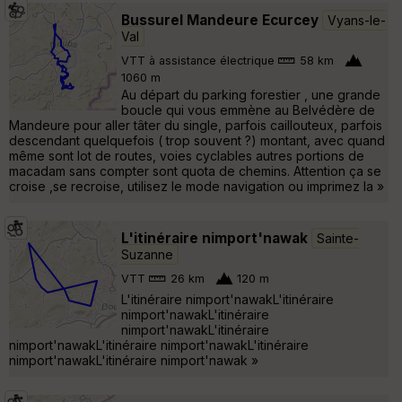
Bussurel Mandeure Ecurcey
Vyans-le-
Val
VTT à assistance électrique
58 km
1060 m
Au départ du parking forestier , une grande
boucle qui vous emmène au Belvédère de
Mandeure pour aller tâter du single, parfois caillouteux, parfois
descendant quelquefois ( trop souvent ?) montant, avec quand
même sont lot de routes, voies cyclables autres portions de
macadam sans compter sont quota de chemins. Attention ça se
croise ,se recroise, utilisez le mode navigation ou imprimez la »
L'itinéraire nimport'nawak
Sainte-
Suzanne
VTT
26 km
120 m
L'itinéraire nimport'nawakL'itinéraire
nimport'nawakL'itinéraire
nimport'nawakL'itinéraire
nimport'nawakL'itinéraire nimport'nawakL'itinéraire
nimport'nawakL'itinéraire nimport'nawak »