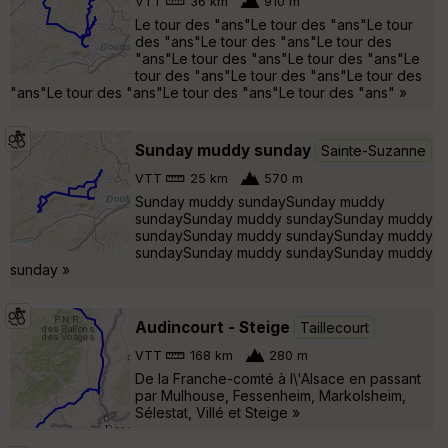
VTT
36 km
910 m
Le tour des "ans"Le tour des "ans"Le tour
des "ans"Le tour des "ans"Le tour des
"ans"Le tour des "ans"Le tour des "ans"Le
tour des "ans"Le tour des "ans"Le tour des
"ans"Le tour des "ans"Le tour des "ans"Le tour des "ans" »
Sunday muddy sunday
Sainte-Suzanne
VTT
25 km
570 m
Sunday muddy sundaySunday muddy
sundaySunday muddy sundaySunday muddy
sundaySunday muddy sundaySunday muddy
sundaySunday muddy sundaySunday muddy
sunday »
Audincourt - Steige
Taillecourt
VTT
168 km
280 m
De la Franche-comté à l\'Alsace en passant
par Mulhouse, Fessenheim, Markolsheim,
Sélestat, Villé et Steige »