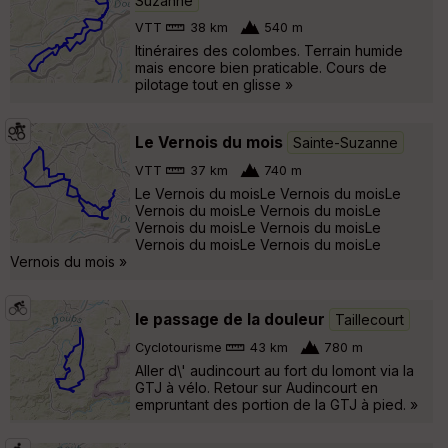
Suzanne
VTT
38 km
540 m
Itinéraires des colombes. Terrain humide
mais encore bien praticable. Cours de
pilotage tout en glisse »
Le Vernois du mois
Sainte-Suzanne
VTT
37 km
740 m
Le Vernois du moisLe Vernois du moisLe
Vernois du moisLe Vernois du moisLe
Vernois du moisLe Vernois du moisLe
Vernois du moisLe Vernois du moisLe
Vernois du mois »
le passage de la douleur
Taillecourt
Cyclotourisme
43 km
780 m
Aller d\' audincourt au fort du lomont via la
GTJ à vélo. Retour sur Audincourt en
empruntant des portion de la GTJ à pied. »