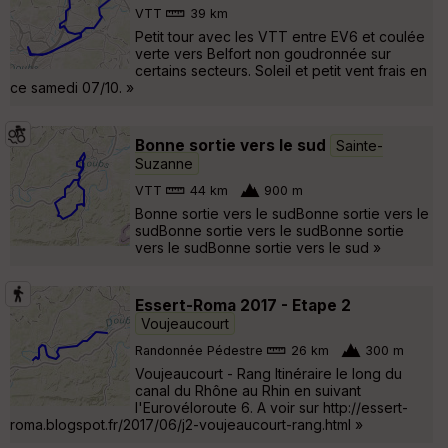
VTT
39 km
Petit tour avec les VTT entre EV6 et coulée
verte vers Belfort non goudronnée sur
certains secteurs. Soleil et petit vent frais en
ce samedi 07/10. »
Bonne sortie vers le sud
Sainte-
Suzanne
VTT
44 km
900 m
Bonne sortie vers le sudBonne sortie vers le
sudBonne sortie vers le sudBonne sortie
vers le sudBonne sortie vers le sud »
Essert-Roma 2017 - Etape 2
Voujeaucourt
Randonnée Pédestre
26 km
300 m
Voujeaucourt - Rang Itinéraire le long du
canal du Rhône au Rhin en suivant
l'Eurovéloroute 6. A voir sur http://essert-
roma.blogspot.fr/2017/06/j2-voujeaucourt-rang.html »