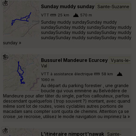
Sunday muddy sunday
Sainte-Suzanne
VTT
25 km
570 m
Sunday muddy sundaySunday muddy
sundaySunday muddy sundaySunday muddy
sundaySunday muddy sundaySunday muddy
sundaySunday muddy sundaySunday muddy
sunday »
Bussurel Mandeure Ecurcey
Vyans-le-
Val
VTT à assistance électrique
58 km
1060 m
Au départ du parking forestier , une grande
boucle qui vous emmène au Belvédère de
Mandeure pour aller tâter du single, parfois caillouteux, parfois
descendant quelquefois ( trop souvent ?) montant, avec quand
même sont lot de routes, voies cyclables autres portions de
macadam sans compter sont quota de chemins. Attention ça se
croise ,se recroise, utilisez le mode navigation ou imprimez la »
L'itinéraire nimport'nawak
Sainte-