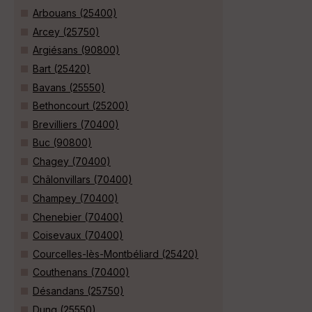
Arbouans (25400)
Arcey (25750)
Argiésans (90800)
Bart (25420)
Bavans (25550)
Bethoncourt (25200)
Brevilliers (70400)
Buc (90800)
Chagey (70400)
Châlonvillars (70400)
Champey (70400)
Chenebier (70400)
Coisevaux (70400)
Courcelles-lès-Montbéliard (25420)
Couthenans (70400)
Désandans (25750)
Dung (25550)