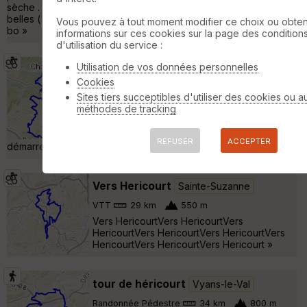
sèche . Il y a de belles descentes, certes mais fatalement de
belles ( et longues) montées; alors n'oubliez pas de prendre à
Vous pouvez à tout moment modifier ce choix ou obten
bo »
informations sur ces cookies sur la page des condition
d'utilisation du service :
Utilisation de vos données personnelles
Prj-Chagey Champagney V6
Cookies
Vyans-le-Val
Sites tiers succeptibles d'utiliser des cookies ou a
VTT
48 km
920 m
méthodes de tracking
L'ultime , la plus aboutie de mes versions de
ce parcours raccourci. (initialement il
REFUSER
ACCEPTER
démarre de Bussurel et y revient !!) »
Vers Hericourt
Sainte-Suzanne
VTT
29 km
550 m
Vers HericourtVers HericourtVers
HericourtVers HericourtVers HericourtVers
HericourtVers HericourtVers Hericourt »
tour de héricourt
Vyans-le-Val
Randonnée Pédestre
34 km
800 m