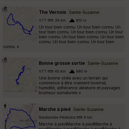
The Vernois
Sainte-Suzanne
VTT
39 km
810 m
Un tour bien connu. Un tour bien connu. Un
tour bien connu. Un tour bien connu. Un tour
bien connu. Un tour bien connu. Un tour bien
connu. Un tour bien connu. Un tour bien
connu. »
Bonne grosse sortie
Sainte-Suzanne
VTT
45 km
980 m
Une bonne virée avec un terrain qui
commence à être vraiment hivernal,
humidité, adhérance aléatoire et paysages
brumeux surnaturels »
Marche à pied
Sainte-Suzanne
Randonnée Pédestre
9 km
Marche à piedMarche à piedMarche à
piedMarche à piedMarche à piedMarche à