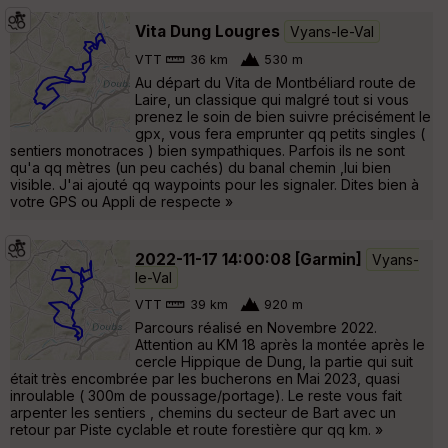
Vita Dung Lougres
Vyans-le-Val
VTT
36 km
530 m
Au départ du Vita de Montbéliard route de
Laire, un classique qui malgré tout si vous
prenez le soin de bien suivre précisément le
gpx, vous fera emprunter qq petits singles (
sentiers monotraces ) bien sympathiques. Parfois ils ne sont
qu'a qq mètres (un peu cachés) du banal chemin ,lui bien
visible. J'ai ajouté qq waypoints pour les signaler. Dites bien à
votre GPS ou Appli de respecte »
2022-11-17 14:00:08 [Garmin]
Vyans-
le-Val
VTT
39 km
920 m
Parcours réalisé en Novembre 2022.
Attention au KM 18 après la montée après le
cercle Hippique de Dung, la partie qui suit
était très encombrée par les bucherons en Mai 2023, quasi
inroulable ( 300m de poussage/portage). Le reste vous fait
arpenter les sentiers , chemins du secteur de Bart avec un
retour par Piste cyclable et route forestière qur qq km. »