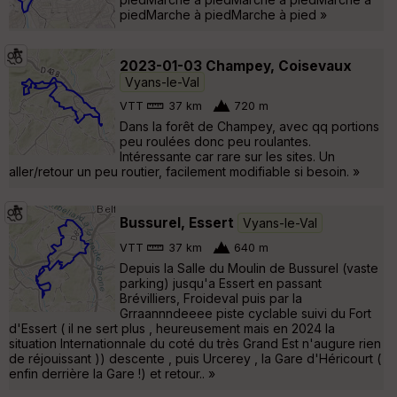
piedMarche à piedMarche à pied »
2023-01-03 Champey, Coisevaux
Vyans-le-Val
VTT
37 km
720 m
Dans la forêt de Champey, avec qq portions
peu roulées donc peu roulantes.
Intéressante car rare sur les sites. Un
aller/retour un peu routier, facilement modifiable si besoin. »
Bussurel, Essert
Vyans-le-Val
VTT
37 km
640 m
Depuis la Salle du Moulin de Bussurel (vaste
parking) jusqu'a Essert en passant
Brévilliers, Froideval puis par la
Grraannndeeee piste cyclable suivi du Fort
d'Essert ( il ne sert plus , heureusement mais en 2024 la
situation Internationnale du coté du très Grand Est n'augure rien
de réjouissant )) descente , puis Urcerey , la Gare d'Héricourt (
enfin derrière la Gare !) et retour.. »