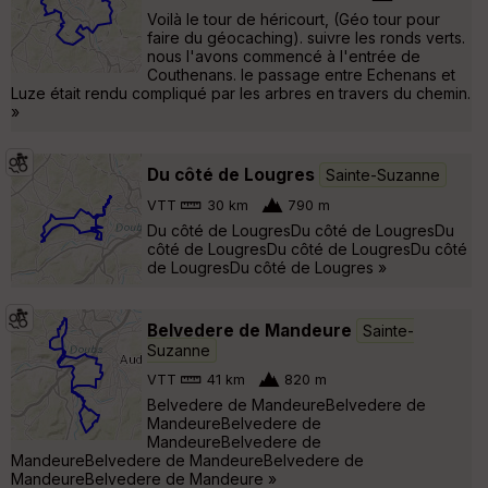
Voilà le tour de héricourt, (Géo tour pour
faire du géocaching). suivre les ronds verts.
nous l'avons commencé à l'entrée de
Couthenans. le passage entre Echenans et
Luze était rendu compliqué par les arbres en travers du chemin.
»
Du côté de Lougres
Sainte-Suzanne
VTT
30 km
790 m
Du côté de LougresDu côté de LougresDu
côté de LougresDu côté de LougresDu côté
de LougresDu côté de Lougres »
Belvedere de Mandeure
Sainte-
Suzanne
VTT
41 km
820 m
Belvedere de MandeureBelvedere de
MandeureBelvedere de
MandeureBelvedere de
MandeureBelvedere de MandeureBelvedere de
MandeureBelvedere de Mandeure »