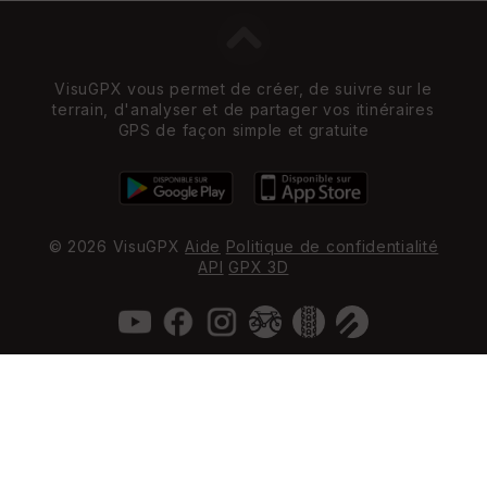
VisuGPX vous permet de créer, de suivre sur le
terrain, d'analyser et de partager vos itinéraires
GPS de façon simple et gratuite
© 2026 VisuGPX
Aide
Politique de confidentialité
API
GPX 3D