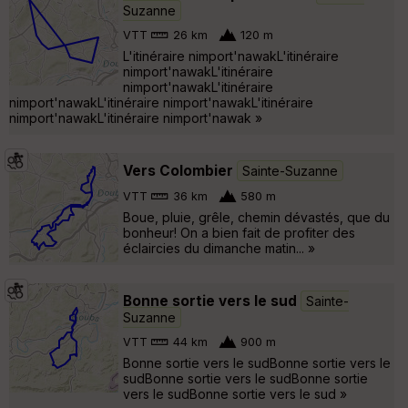
Suzanne
VTT
26 km
120 m
L'itinéraire nimport'nawakL'itinéraire
nimport'nawakL'itinéraire
nimport'nawakL'itinéraire
nimport'nawakL'itinéraire nimport'nawakL'itinéraire
nimport'nawakL'itinéraire nimport'nawak »
Vers Colombier
Sainte-Suzanne
VTT
36 km
580 m
Boue, pluie, grêle, chemin dévastés, que du
bonheur! On a bien fait de profiter des
éclaircies du dimanche matin... »
Bonne sortie vers le sud
Sainte-
Suzanne
VTT
44 km
900 m
Bonne sortie vers le sudBonne sortie vers le
sudBonne sortie vers le sudBonne sortie
vers le sudBonne sortie vers le sud »