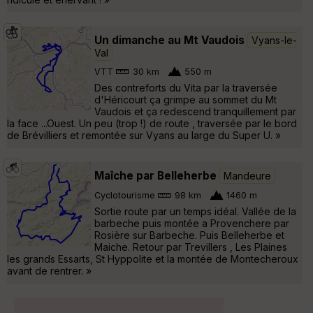
Un dimanche au Mt Vaudois
Vyans-le-
Val
VTT
30 km
550 m
Des contreforts du Vita par la traversée
d'Héricourt ça grimpe au sommet du Mt
Vaudois et ça redescend tranquillement par
la face ...Ouest. Un peu (trop !) de route , traversée par le bord
de Brévilliers et remontée sur Vyans au large du Super U. »
Maîche par Belleherbe
Mandeure
Cyclotourisme
98 km
1460 m
Sortie route par un temps idéal. Vallée de la
barbeche puis montée a Provenchere par
Rosière sur Barbeche. Puis Belleherbe et
Maiche. Retour par Trevillers , Les Plaines
les grands Essarts, St Hyppolite et la montée de Montecheroux
avant de rentrer. »