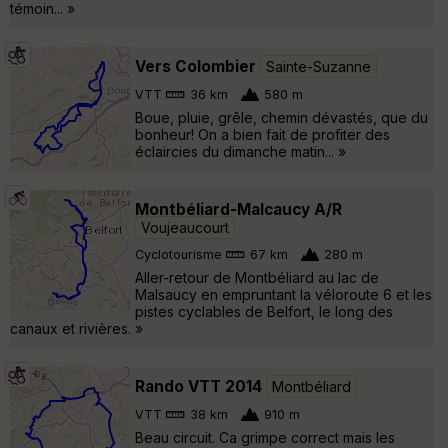
témoin... »
Vers Colombier
Sainte-Suzanne
VTT
36 km
580 m
Boue, pluie, grêle, chemin dévastés, que du
bonheur! On a bien fait de profiter des
éclaircies du dimanche matin... »
Montbéliard-Malcaucy A/R
Voujeaucourt
Cyclotourisme
67 km
280 m
Aller-retour de Montbéliard au lac de
Malsaucy en empruntant la véloroute 6 et les
pistes cyclables de Belfort, le long des
canaux et rivières. »
Rando VTT 2014
Montbéliard
VTT
38 km
910 m
Beau circuit. Ca grimpe correct mais les