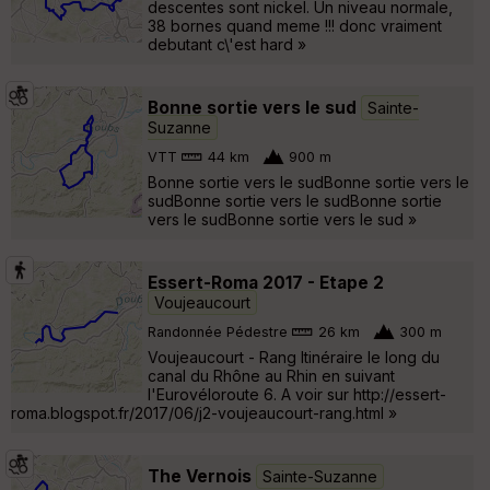
descentes sont nickel. Un niveau normale,
38 bornes quand meme !!! donc vraiment
debutant c\'est hard »
Bonne sortie vers le sud
Sainte-
Suzanne
VTT
44 km
900 m
Bonne sortie vers le sudBonne sortie vers le
sudBonne sortie vers le sudBonne sortie
vers le sudBonne sortie vers le sud »
Essert-Roma 2017 - Etape 2
Voujeaucourt
Randonnée Pédestre
26 km
300 m
Voujeaucourt - Rang Itinéraire le long du
canal du Rhône au Rhin en suivant
l'Eurovéloroute 6. A voir sur http://essert-
roma.blogspot.fr/2017/06/j2-voujeaucourt-rang.html »
The Vernois
Sainte-Suzanne