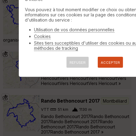
Rando VTT Bethoncourt 2018
Montbéliard
Vous pouvez à tout moment modifier ce choix ou obten
informations sur ces cookies sur la page des condition
VTT
56 km
1150 m
d'utilisation du service :
Rando VTT de Bethoncourt 2018. Organisé
par Raid Aventure Bethoncourt. Beau tracé,
Utilisation de vos données personnelles
pas mal de sentier pour une rando
Cookies
organisée et la dernière boucle pour le 55 vaut le détour. »
Sites tiers succeptibles d'utiliser des cookies ou a
méthodes de tracking
Vers Hericourt
Sainte-Suzanne
REFUSER
ACCEPTER
VTT
29 km
550 m
Vers HericourtVers HericourtVers
HericourtVers HericourtVers HericourtVers
HericourtVers HericourtVers Hericourt »
Rando Bethoncourt 2017
Montbéliard
VTT
51 km
1130 m
Rando Bethoncourt 2017Rando Bethoncourt
2017Rando Bethoncourt 2017Rando
Bethoncourt 2017Rando Bethoncourt
2017Rando Bethoncourt 2017 »