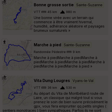
Bonne grosse sortie
Sainte-Suzanne
VTT
45 km
980 m
Une bonne virée avec un terrain qui
commence à être vraiment hivernal,
humidité, adhérance aléatoire et paysages
brumeux surnaturels »
Marche à pied
Sainte-Suzanne
Randonnée Pédestre
9 km
Marche à piedMarche à piedMarche à
piedMarche à piedMarche à piedMarche à
piedMarche à piedMarche à pied »
Vita Dung Lougres
Vyans-le-Val
VTT
36 km
530 m
Au départ du Vita de Montbéliard route de
Laire, un classique qui malgré tout si vous
prenez le soin de bien suivre précisément le
gpx, vous fera emprunter qq petits singles (
sentiers monotraces ) bien sympathiques. Parfois ils ne sont