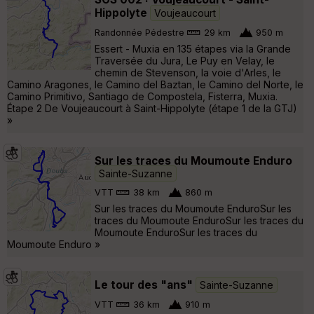
Hippolyte
Voujeaucourt
Randonnée Pédestre
29 km
950 m
Essert - Muxia en 135 étapes via la Grande
Traversée du Jura, Le Puy en Velay, le
chemin de Stevenson, la voie d'Arles, le
Camino Aragones, le Camino del Baztan, le Camino del Norte, le
Camino Primitivo, Santiago de Compostela, Fisterra, Muxia.
Étape 2 De Voujeaucourt à Saint-Hippolyte (étape 1 de la GTJ)
»
Sur les traces du Moumoute Enduro
Sainte-Suzanne
VTT
38 km
860 m
Sur les traces du Moumoute EnduroSur les
traces du Moumoute EnduroSur les traces du
Moumoute EnduroSur les traces du
Moumoute Enduro »
Le tour des "ans"
Sainte-Suzanne
VTT
36 km
910 m