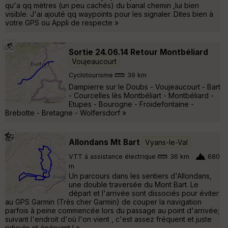
qu'a qq mètres (un peu cachés) du banal chemin ,lui bien
visible. J'ai ajouté qq waypoints pour les signaler. Dites bien à
votre GPS ou Appli de respecte »
Sortie 24.06.14 Retour Montbéliard
Voujeaucourt
Cyclotourisme
39 km
Dampierre sur le Doubs - Voujeaucourt - Bart
- Courcelles lès Montbéliart - Montbéliard -
Etupes - Bourogne - Froidefontaine -
Brebotte - Bretagne - Wolfersdorf »
Allondans Mt Bart
Vyans-le-Val
VTT à assistance électrique
36 km
680
m
Un parcours dans les sentiers d'Allondans,
une double traversée du Mont Bart. Le
départ et l'arrivée sont dissociés pour éviter
au GPS Garmin (Très cher Garmin) de couper la navigation
parfois à peine commencée lors du passage au point d'arrivée;
suivant l'endroit d'où l'on vient , c'est assez fréquent et juste
ridicule et énérvant ! »