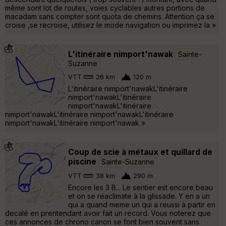
même sont lot de routes, voies cyclables autres portions de
macadam sans compter sont quota de chemins. Attention ça se
croise ,se recroise, utilisez le mode navigation ou imprimez la »
L'itinéraire nimport'nawak
Sainte-
Suzanne
VTT
26 km
120 m
L'itinéraire nimport'nawakL'itinéraire
nimport'nawakL'itinéraire
nimport'nawakL'itinéraire
nimport'nawakL'itinéraire nimport'nawakL'itinéraire
nimport'nawakL'itinéraire nimport'nawak »
Coup de scie à métaux et quillard de
piscine
Sainte-Suzanne
VTT
38 km
290 m
Encore les 3 B... Le sentier est encore beau
et on se réaclimate à la glissade. Y en a un
qui a quand meme un qui a reussi à partir en
decalé en prentendant avoir fait un record. Vous noterez que
ces annonces de chrono canon se font bien souvent sans