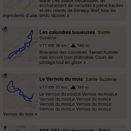
Marie. Des soucis mécaniques, un
enchainement de variantes à peine tracées
et des relents de Genepy. Bref, tous les
ingrédients d'une rando réussie! »
Les colombes boueuses
Sainte-
Suzanne
VTT
38 km
540 m
Itinéraires des colombes. Terrain humide
mais encore bien praticable. Cours de
pilotage tout en glisse »
Le Vernois du mois
Sainte-Suzanne
VTT
37 km
740 m
Le Vernois du moisLe Vernois du moisLe
Vernois du moisLe Vernois du moisLe
Vernois du moisLe Vernois du moisLe
Vernois du moisLe Vernois du moisLe
Vernois du mois »
SGS 002 : Voujeaucourt - Saint-