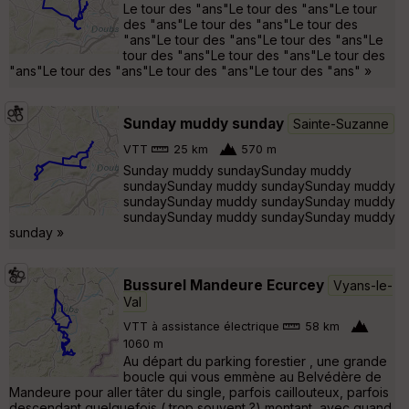
Le tour des "ans"Le tour des "ans"Le tour
des "ans"Le tour des "ans"Le tour des
"ans"Le tour des "ans"Le tour des "ans"Le
tour des "ans"Le tour des "ans"Le tour des
"ans"Le tour des "ans"Le tour des "ans"Le tour des "ans" »
Sunday muddy sunday
Sainte-Suzanne
VTT
25 km
570 m
Sunday muddy sundaySunday muddy
sundaySunday muddy sundaySunday muddy
sundaySunday muddy sundaySunday muddy
sundaySunday muddy sundaySunday muddy
sunday »
Bussurel Mandeure Ecurcey
Vyans-le-
Val
VTT à assistance électrique
58 km
1060 m
Au départ du parking forestier , une grande
boucle qui vous emmène au Belvédère de
Mandeure pour aller tâter du single, parfois caillouteux, parfois
descendant quelquefois ( trop souvent ?) montant, avec quand