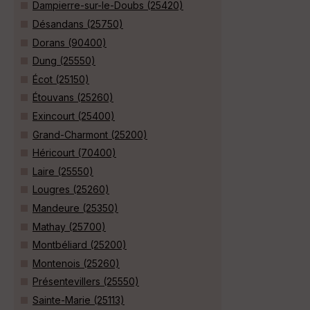
Dampierre-sur-le-Doubs (25420)
Désandans (25750)
Dorans (90400)
Dung (25550)
Écot (25150)
Étouvans (25260)
Exincourt (25400)
Grand-Charmont (25200)
Héricourt (70400)
Laire (25550)
Lougres (25260)
Mandeure (25350)
Mathay (25700)
Montbéliard (25200)
Montenois (25260)
Présentevillers (25550)
Sainte-Marie (25113)