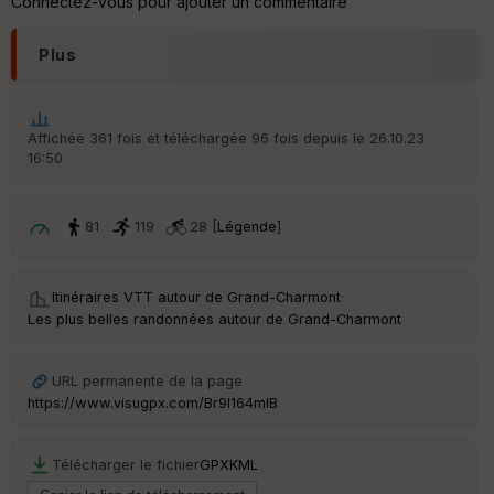
Connectez-vous pour ajouter un commentaire
sp
ar
en
Plus
ce
Po
Affichée 361 fois et téléchargée 96 fois depuis le 26.10.23
int
16:50
illé
s
81
119
28 [
Légende
]
S
e
n
Itinéraires VTT autour de
Grand-Charmont
·
s
Les plus belles randonnées autour de Grand-Charmont
St
re
URL permanente de la page
et
https://www.visugpx.com/Br9l164mIB
Vi
e
w
Télécharger le fichier
GPX
KML