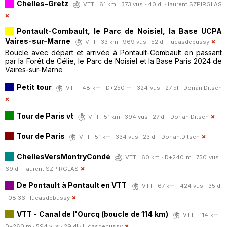
Chelles-Gretz
VTT · 61 km · 373 vus · 40 dl ·
laurent.SZPIRGLAS
Pontault-Combault, le Parc de Noisiel, la Base UCPA
Vaires-sur-Marne
VTT · 33 km · 969 vus · 52 dl ·
lucasdebussy
Boucle avec départ et arrivée à Pontault-Combault en passant
par la Forêt de Célie, le Parc de Noisiel et la Base Paris 2024 de
Vaires-sur-Marne
Petit tour
VTT · 48 km · D+250 m · 324 vus · 27 dl ·
Dorian.Ditsch
Tour de Paris vt
VTT · 51 km · 394 vus · 27 dl ·
Dorian.Ditsch
Tour de Paris
VTT · 51 km · 334 vus · 23 dl ·
Dorian.Ditsch
ChellesVersMontryCondé
VTT · 60 km · D+240 m · 750 vus ·
69 dl ·
laurent.SZPIRGLAS
De Pontault à Pontault en VTT
VTT · 67 km · 424 vus · 35 dl
· 08:36 ·
lucasdebussy
VTT - Canal de l'Ourcq (boucle de 114 km)
VTT · 114 km ·
D+260 m · 594 vus · 29 dl ·
lucasdebussy