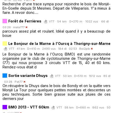
Recherche d'une trace sympa pour rejoindre le bois de Monjé-
En-Goelle depuis St Mesmes. Départ de Villeparisis. Y'a mieux à
faire. A revoir donc.....
Forêt de Ferrières
VTT · 54 km · D+270 m · 1022 vus · 66 dl ·
03:26 ·
niala777
parcours assez plat et roulant. Idéal quand il y a beaucoup de
boue
Le Bonjour de la Marne à l'Ourcq à Thorigny-sur-Marne
VTT · 41 km · D+410 m · 2490 vus · 184 dl · 02:53 ·
Roi2pik
Le Bonjour de la Marne à l'Ourcq (BMO) est une randonnée
organisée par le club de cyclotourisme de Thorigny-sur-Marne
(77) qui nous propose 3 circuits VTT de 15, 40 et 60 kms.
Rendez-vous était d
Sortie variante Dhuys
VTT · 50 km · D+510 m · 1612 vus · 85 dl
· 03:28 ·
Pat77
On récupére la Dhuys dans le bois de Bondy et on la quitte vers
Monjé La Tour pour quelques petites montées et descentes un
peu techniques. Sortie bien grasse suite aux pluies de ces
derniers jour
BMO 2013 - VTT 60km
VTT · 58 km · D+660 m · 862 vus · 50