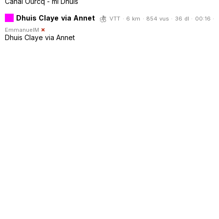
Canal Ourcq - mi Dhuis
Dhuis Claye via Annet
VTT · 6 km · 854 vus · 36 dl · 00:16 ·
EmmanuelM
Dhuis Claye via Annet