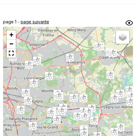
Dénivelé min/max
Auteur
Dossier
et
page 1 -
page suivante
sous-dossiers
+
Trier par
−
Horodatage
Photos