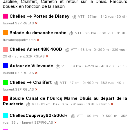
Jabline, Chalifert, Carnetin et retour sur la Dhuis. Parcours
boueux en fonction de la saison.
Chelles --> Portes de Disney
VTT · 37 km · 342 vus · 30 dl ·
laurent.SZPIRGLAS
Balade du dimanche matin
VTT · 28 km · 366 vus · 31 dl ·
travauxappartmartin
Chelles Annet 48K 400D
VTT · 48 km · D+390 m · 339 vus ·
29 dl ·
laurent.SZPIRGLAS
Autour de Villevaudé
VTT · 39 km · D+270 m · 409 vus · 23 dl ·
laurent.SZPIRGLAS
Chelles --> Chalifert
VTT · 47 km · D+490 m · 382 vus · 40 dl ·
laurent.SZPIRGLAS
Boucle Canal de l'Ourcq Marne Dhuis au départ de la
Poudrerie
VTT · 61 km · D+250 m · 291 vus · 30 dl ·
ElComo
ChellesCoupvray60k500d+
VTT · 60 km · D+500 m · 352
vus · 36 dl ·
laurent.SZPIRGLAS