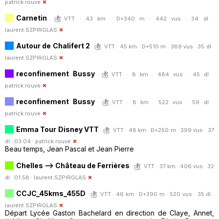
patrick.rouve
Carnetin
VTT · 43 km · D+340 m · 442 vus · 34 dl ·
laurent.SZPIRGLAS
Autour de Chalifert 2
VTT · 45 km · D+510 m · 389 vus · 35 dl ·
laurent.SZPIRGLAS
reconfinement Bussy
VTT · 8 km · 484 vus · 45 dl ·
patrick.rouve
reconfinement Bussy
VTT · 8 km · 522 vus · 59 dl ·
patrick.rouve
Emma Tour Disney VTT
VTT · 48 km · D+250 m · 399 vus · 37
dl · 03:04 ·
patrick.rouve
Beau temps, Jean Pascal et Jean Pierre
Chelles --> Château de Ferrières
VTT · 37 km · 406 vus · 32
dl · 01:58 ·
laurent.SZPIRGLAS
CCJC_45kms_455D
VTT · 46 km · D+390 m · 520 vus · 35 dl ·
laurent.SZPIRGLAS
Départ Lycée Gaston Bachelard en direction de Claye, Annet,