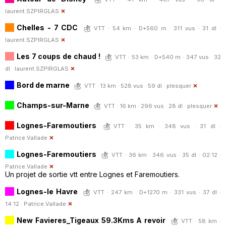
laurent.SZPIRGLAS
Chelles - 7 CDC
VTT · 54 km · D+560 m · 311 vus · 31 dl ·
laurent.SZPIRGLAS
Les 7 coups de chaud !
VTT · 53 km · D+540 m · 347 vus · 32
dl ·
laurent.SZPIRGLAS
Bord de marne
VTT · 13 km · 528 vus · 59 dl ·
plesquer
Champs-sur-Marne
VTT · 16 km · 296 vus · 28 dl ·
plesquer
Lognes-Faremoutiers
VTT · 35 km · 348 vus · 31 dl ·
Patrice.Vallade
Lognes-Faremoutiers
VTT · 36 km · 346 vus · 35 dl · 02:12 ·
Patrice.Vallade
Un projet de sortie vtt entre Lognes et Faremoutiers.
Lognes-le Havre
VTT · 247 km · D+1270 m · 331 vus · 37 dl ·
14:12 ·
Patrice.Vallade
New Favieres_Tigeaux 59.3Kms A revoir
VTT · 58 km ·