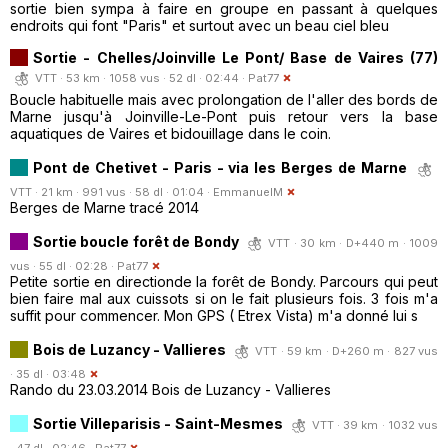
sortie bien sympa à faire en groupe en passant à quelques
endroits qui font "Paris" et surtout avec un beau ciel bleu
Sortie - Chelles/Joinville Le Pont/ Base de Vaires (77)
VTT · 53 km · 1058 vus · 52 dl · 02:44 ·
Pat77
Boucle habituelle mais avec prolongation de l'aller des bords de
Marne jusqu'à Joinville-Le-Pont puis retour vers la base
aquatiques de Vaires et bidouillage dans le coin.
Pont de Chetivet - Paris - via les Berges de Marne
VTT · 21 km · 991 vus · 58 dl · 01:04 ·
EmmanuelM
Berges de Marne tracé 2014
Sortie boucle forêt de Bondy
VTT · 30 km · D+440 m · 1009
vus · 55 dl · 02:28 ·
Pat77
Petite sortie en directionde la forêt de Bondy. Parcours qui peut
bien faire mal aux cuissots si on le fait plusieurs fois. 3 fois m'a
suffit pour commencer. Mon GPS ( Etrex Vista) m'a donné lui s
Bois de Luzancy - Vallieres
VTT · 59 km · D+260 m · 827 vus
· 35 dl · 03:48
Rando du 23.03.2014 Bois de Luzancy - Vallieres
Sortie Villeparisis - Saint-Mesmes
VTT · 39 km · 1032 vus
· 47 dl · 02:46 ·
Pat77