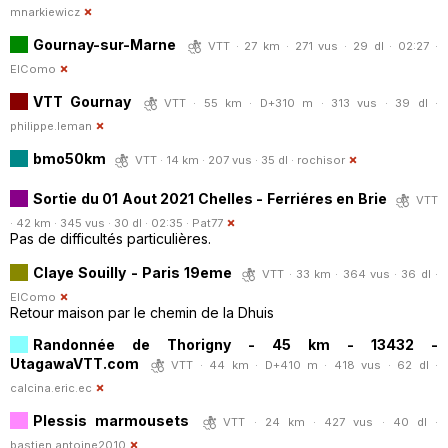
mnarkiewicz
Gournay-sur-Marne
VTT · 27 km · 271 vus · 29 dl · 02:27 ·
ElComo
VTT Gournay
VTT · 55 km · D+310 m · 313 vus · 39 dl ·
philippe.leman
bmo50km
VTT · 14 km · 207 vus · 35 dl ·
rochisor
Sortie du 01 Aout 2021 Chelles - Ferriéres en Brie
VTT
· 42 km · 345 vus · 30 dl · 02:35 ·
Pat77
Pas de difficultés particulières.
Claye Souilly - Paris 19eme
VTT · 33 km · 364 vus · 36 dl ·
ElComo
Retour maison par le chemin de la Dhuis
Randonnée de Thorigny - 45 km - 13432 -
UtagawaVTT.com
VTT · 44 km · D+410 m · 418 vus · 62 dl ·
calcina.eric.ec
Plessis marmousets
VTT · 24 km · 427 vus · 40 dl ·
bastien.antoine2010