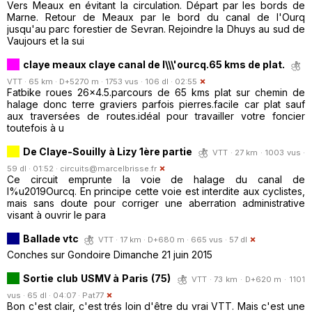
Vers Meaux en évitant la circulation. Départ par les bords de
Marne. Retour de Meaux par le bord du canal de l'Ourq
jusqu'au parc forestier de Sevran. Rejoindre la Dhuys au sud de
Vaujours et la sui
claye meaux claye canal de l\\\'ourcq.65 kms de plat.
VTT · 65 km · D+5270 m · 1753 vus · 106 dl · 02:55
Fatbike roues 26x4.5.parcours de 65 kms plat sur chemin de
halage donc terre graviers parfois pierres.facile car plat sauf
aux traversées de routes.idéal pour travailler votre foncier
toutefois à u
De Claye-Souilly à Lizy 1ère partie
VTT · 27 km · 1003 vus ·
59 dl · 01:52 ·
circuits@marcelbrisse.fr
Ce circuit emprunte la voie de halage du canal de
l%u2019Ourcq. En principe cette voie est interdite aux cyclistes,
mais sans doute pour corriger une aberration administrative
visant à ouvrir le para
Ballade vtc
VTT · 17 km · D+680 m · 665 vus · 57 dl
Conches sur Gondoire Dimanche 21 juin 2015
Sortie club USMV à Paris (75)
VTT · 73 km · D+620 m · 1101
vus · 65 dl · 04:07 ·
Pat77
Bon c'est clair, c'est trés loin d'être du vrai VTT. Mais c'est une