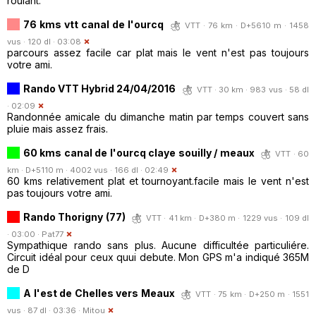
roulant.
76 kms vtt canal de l'ourcq
VTT · 76 km · D+5610 m · 1458
vus · 120 dl · 03:08
parcours assez facile car plat mais le vent n'est pas toujours
votre ami.
Rando VTT Hybrid 24/04/2016
VTT · 30 km · 983 vus · 58 dl
· 02:09
Randonnée amicale du dimanche matin par temps couvert sans
pluie mais assez frais.
60 kms canal de l'ourcq claye souilly / meaux
VTT · 60
km · D+5110 m · 4002 vus · 166 dl · 02:49
60 kms relativement plat et tournoyant.facile mais le vent n'est
pas toujours votre ami.
Rando Thorigny (77)
VTT · 41 km · D+380 m · 1229 vus · 109 dl
· 03:00 ·
Pat77
Sympathique rando sans plus. Aucune difficultée particuliére.
Circuit idéal pour ceux quui debute. Mon GPS m'a indiqué 365M
de D
A l'est de Chelles vers Meaux
VTT · 75 km · D+250 m · 1551
vus · 87 dl · 03:36 ·
Mitou