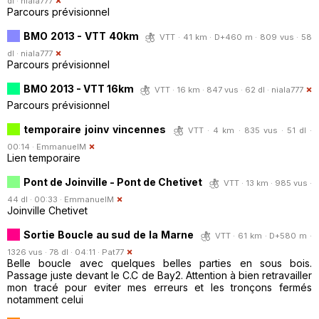
dl ·
niala777
Parcours prévisionnel
BMO 2013 - VTT 40km
VTT · 41 km · D+460 m · 809 vus · 58
dl ·
niala777
Parcours prévisionnel
BMO 2013 - VTT 16km
VTT · 16 km · 847 vus · 62 dl ·
niala777
Parcours prévisionnel
temporaire joinv vincennes
VTT · 4 km · 835 vus · 51 dl ·
00:14 ·
EmmanuelM
Lien temporaire
Pont de Joinville - Pont de Chetivet
VTT · 13 km · 985 vus ·
44 dl · 00:33 ·
EmmanuelM
Joinville Chetivet
Sortie Boucle au sud de la Marne
VTT · 61 km · D+580 m ·
1326 vus · 78 dl · 04:11 ·
Pat77
Belle boucle avec quelques belles parties en sous bois.
Passage juste devant le C.C de Bay2. Attention à bien retravailler
mon tracé pour eviter mes erreurs et les tronçons fermés
notamment celui