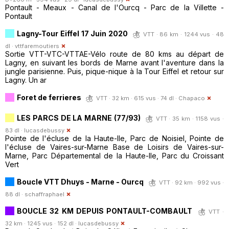
Pontault - Meaux - Canal de l'Ourcq - Parc de la Villette -
Pontault
Lagny-Tour Eiffel 17 Juin 2020
VTT · 86 km · 1244 vus · 48
dl ·
vttfaremoutiers
Sortie VTT-VTC-VTTAE-Vélo route de 80 kms au départ de
Lagny, en suivant les bords de Marne avant l'aventure dans la
jungle parisienne. Puis, pique-nique à la Tour Eiffel et retour sur
Lagny. Un ar
Foret de ferrieres
VTT · 32 km · 615 vus · 74 dl ·
Chapaco
LES PARCS DE LA MARNE (77/93)
VTT · 35 km · 1158 vus ·
83 dl ·
lucasdebussy
Pointe de l'écluse de la Haute-Ile, Parc de Noisiel, Pointe de
l'écluse de Vaires-sur-Marne Base de Loisirs de Vaires-sur-
Marne, Parc Départemental de la Haute-Ile, Parc du Croissant
Vert
Boucle VTT Dhuys - Marne - Ourcq
VTT · 92 km · 992 vus ·
88 dl ·
schaffraphael
BOUCLE 32 KM DEPUIS PONTAULT-COMBAULT
VTT ·
32 km · 1245 vus · 152 dl ·
lucasdebussy