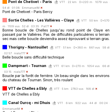
Pont de Chetivet - Paris
VTT · 22 km · D+220 m · 1079 vus ·
54 dl · 01:08 ·
EmmanuelM
Pont de Chetivet - Paris Bercy
Sortie Chelles - Les Valliéres - Claye
VTT · 50 km · D+570
m · 1109 vus · 52 dl · 03:35 ·
Pat77
Bonne boucle de Chelles jusqu'au rond point de Claye en
passant par le Valliéres. Pas de difficultés particuliéres si terrain
sec mais cette boucle deviendra assez éprouvant si terrain gras.
Thorigny - Nantouillet
VTT · 51 km · D+380 m · 861 vus · 58 dl
· 02:57 ·
niala777
Belle boucle sans difficulté technique
Dampmart - Tournan
VTT · 61 km · D+270 m · 1054 vus · 66 dl
· 03:15 ·
niala777
Boucle par la forêt de ferrière. Un beau single dans les environs
du chateau de Tournan. Sinon, très roulant
VTT de Chelles a Ebly
VTT · 5 km · 2783 vus · 168 dl
VTT de Chelles a Ebly
Canal Ourcq - mi Dhuis
VTT · 6 km · 922 vus · 44 dl · 00:24 ·
EmmanuelM