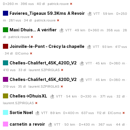
D+260 m · 396 vus · 40 dl ·
patrick.rouve
Favieres_Tigeaux 59.3Kms A Revoir
VTT · 59 km · D+250
m · 281 vus · 34 dl ·
patrick.rouve
Maxi Dhuis... A vérifier
VTT · 49 km · D+360 m · 358 vus · 28
dl ·
patrick.rouve
Joinville-le-Pont - Crécy la chapelle
VTT · 93 km · 417 vus
· 34 dl ·
ElComo
Chelles-Chalifert_45K_420D_V2
VTT · 45 km · D+380 m ·
410 vus · 33 dl ·
laurent.SZPIRGLAS
Chelles-Chalifert_45K_420D_V2
VTT · 45 km · D+380 m ·
319 vus · 35 dl ·
laurent.SZPIRGLAS
Chelles->DhuisXL
VTT · 54 km · D+330 m · 371 vus · 32 dl ·
laurent.SZPIRGLAS
Sortie Noel
VTT · 89 km · D+400 m · 637 vus · 112 dl ·
ElComo
carnetin a revoir
VTT · 50 km · D+430 m · 367 vus · 44 dl ·