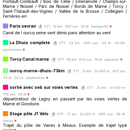
Pontault-Combault / Bois de Célie / Emerainvile / Champs-sur-
Marne / Noisiel / Parc de Noisiel / Bords de Marne / Torcy /
Saint-Thibault-des-Vignes / Vallée de la Brosse / Collégien /
Ferrières-en
Paris sevran
VTT · 12 km · 383 vus · 32 dl ·
franquo93
Canal de l ourcq seine sent dénis paris attention au vent
La Dhuis complete
VTT · 23 km · 609 vus · 54 dl · 00:06 ·
paulmonse
Torcy Canal marne
VTT · 58 km · 573 vus · 74 dl ·
pgouyon
ourcq-marne-dhuis-73km
VTT · 73 km · D+300 m · 407 vus ·
44 dl · 00:22 ·
paulmonse
sortie avec seb sur voies vertes
VTT · 31 km · D+240 m ·
776 vus · 59 dl
départ/retour de Lagny en passant par les voies vertes de
Marne et Gondoire.
Stage pôle J1 Vélo
VTT · 71 km · D+220 m · 690 vus · 58 dl ·
Yanou
Trajet du pôle de Vaires à Meaux. Exemple de trajet typé