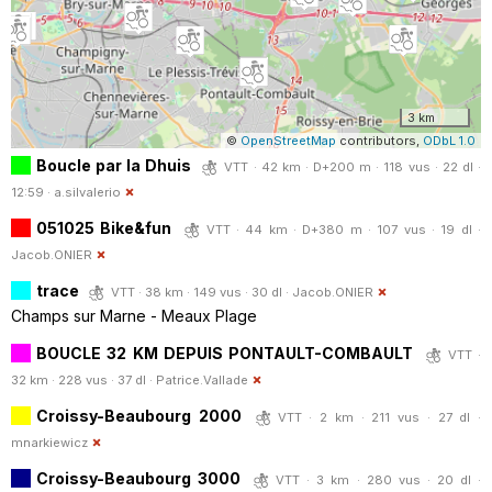
3 km
©
OpenStreetMap
contributors,
ODbL 1.0
Boucle par la Dhuis
VTT · 42 km · D+200 m · 118 vus · 22 dl ·
12:59 ·
a.silvalerio
051025 Bike&fun
VTT · 44 km · D+380 m · 107 vus · 19 dl ·
Jacob.ONIER
trace
VTT · 38 km · 149 vus · 30 dl ·
Jacob.ONIER
Champs sur Marne - Meaux Plage
BOUCLE 32 KM DEPUIS PONTAULT-COMBAULT
VTT ·
32 km · 228 vus · 37 dl ·
Patrice.Vallade
Croissy-Beaubourg 2000
VTT · 2 km · 211 vus · 27 dl ·
mnarkiewicz
Croissy-Beaubourg 3000
VTT · 3 km · 280 vus · 20 dl ·