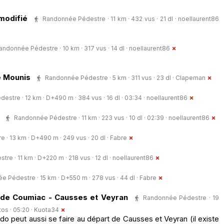
modifié
Randonnée Pédestre · 11 km · 432 vus · 21 dl ·
noellaurent86
andonnée Pédestre · 10 km · 317 vus · 14 dl ·
noellaurent86
e Mounis
Randonnée Pédestre · 5 km · 311 vus · 23 dl ·
Clapeman
stre · 12 km · D+490 m · 384 vus · 16 dl · 03:34 ·
noellaurent86
Randonnée Pédestre · 11 km · 223 vus · 10 dl · 02:39 ·
noellaurent86
· 13 km · D+490 m · 249 vus · 20 dl ·
Fabre
e · 11 km · D+220 m · 218 vus · 12 dl ·
noellaurent86
 Pédestre · 15 km · D+550 m · 278 vus · 44 dl ·
Fabre
e de Coumiac - Causses et Veyran
Randonnée Pédestre · 19
tos · 05:20 ·
Kuota34
do peut aussi se faire au départ de Causses et Veyran (il existe