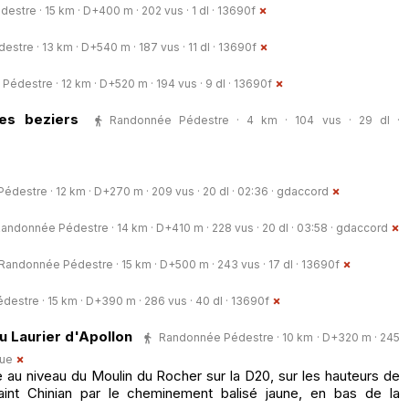
stre · 15 km · D+400 m · 202 vus · 1 dl ·
13690f
tre · 13 km · D+540 m · 187 vus · 11 dl ·
13690f
édestre · 12 km · D+520 m · 194 vus · 9 dl ·
13690f
les beziers
Randonnée Pédestre · 4 km · 104 vus · 29 dl ·
destre · 12 km · D+270 m · 209 vus · 20 dl · 02:36 ·
gdaccord
andonnée Pédestre · 14 km · D+410 m · 228 vus · 20 dl · 03:58 ·
gdaccord
Randonnée Pédestre · 15 km · D+500 m · 243 vus · 17 dl ·
13690f
estre · 15 km · D+390 m · 286 vus · 40 dl ·
13690f
du Laurier d'Apollon
Randonnée Pédestre · 10 km · D+320 m · 245
gue
 au niveau du Moulin du Rocher sur la D20, sur les hauteurs de
aint Chinian par le cheminement balisé jaune, en bas de la