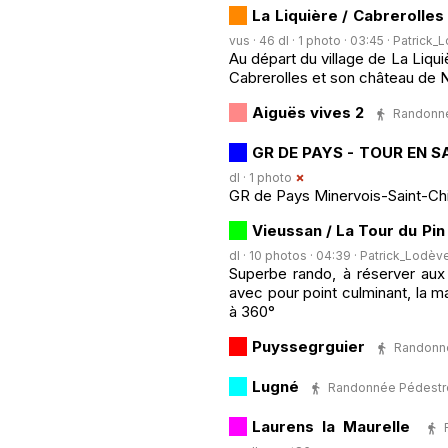
La Liquière / Cabrerolle
vus · 46 dl · 1 photo · 03:45 ·
Patrick_
Au départ du village de La Liquiè
Cabrerolles et son château de N
Aiguës vives 2
Randonnée
GR DE PAYS - TOUR EN S
dl · 1 photo
GR de Pays Minervois-Saint-Chi
Vieussan / La Tour du Pin
dl · 10 photos · 04:39 ·
Patrick_Lodèv
Superbe rando, à réserver aux
avec pour point culminant, la ma
à 360°
Puyssegrguier
Randonnée
Lugné
Randonnée Pédestre ·
Laurens la Maurelle