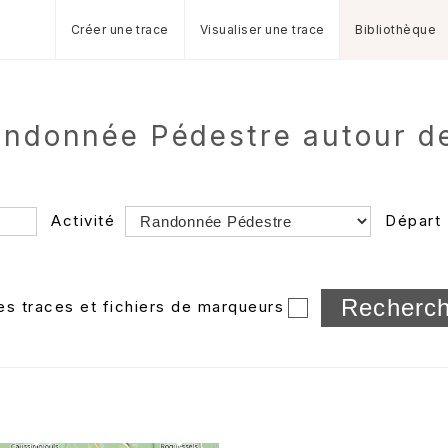
Créer une trace
Visualiser une trace
Bibliothèque
Randonnée Pédestre autour 
Activité
Départ
Longueur min/max
les traces et fichiers de marqueurs
Dossier
et sous-doss
Trier par
Horodatage
Photos