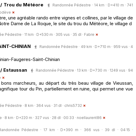
s / Trou du Météore
Randonnée Pédestre · 14 km · D+410 m · 741
Lodève
re, une agréable rando entre vignes et collines, par le village de
otre Dame de La Roque, le site du trou du Météore, le village d
 Pédestre · 11 km · D+530 m · 305 vus · 35 dl ·
Fabre
AINT-CHINIAN
Randonnée Pédestre · 49 km · D+710 m · 959 vus · 4
nian-Faugeres-Saint-Chinian
 / Estaussan
Randonnée Pédestre · 13 km · D+730 m · 1249 vus · 94
e
 bons marcheurs, au départ du très beau village de Vieussan,
gnifique tour du Pin, partiellement en ruine, qui permet une vue
 Pédestre · 8 km · 364 vus · 31 dl ·
chris5732
 8 km · D+220 m · 327 vus · 28 dl · 00:33 ·
noellaurent86
Randonnée Pédestre · 17 km · D+390 m · 366 vus · 39 dl · 04:15 ·