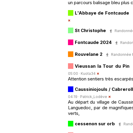
un parcours balisage bleu plus 
L'Abbaye de Fontcaude
St Christophe
Randonnée 
Fontcaude 2024
Randonn
Rouvelane 2
Randonnée Pé
Vieussan la Tour du Pin
05:00 ·
Kuota34
Attention sentiers très escarpé
Caussiniojouls / Cabrerol
04:19 ·
Patrick_Lodève
Au départ du village de Caussin
Languedoc, par de magnifiques
verts,
cessenon sur orb
Rando