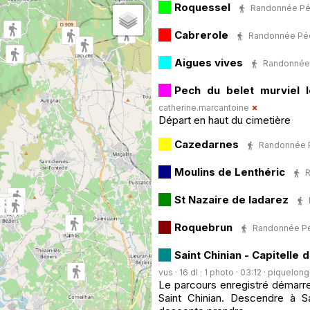
Roquessel
Randonnée Péde
Cabrerole
Randonnée Pédes
Aigues vives
Randonnée P
Pech du belet murviel 
catherine.marcantoine
Départ en haut du cimetière
Cazedarnes
Randonnée Pé
Moulins de Lenthéric
R
St Nazaire de ladarez
Roquebrun
Randonnée Péd
Saint Chinian - Capitelle 
vus · 16 dl · 1 photo · 03:12 ·
piquelon
Le parcours enregistré démarre
Saint Chinian. Descendre à S