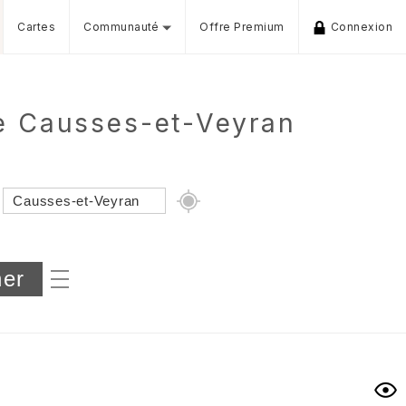
Cartes
Communauté
Offre Premium
Connexion
de Causses-et-Veyran
Dénivelé min/max
iers