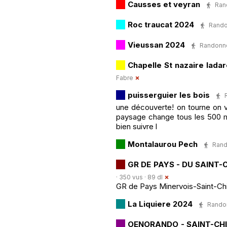
Causses et veyran
Rand
Roc traucat 2024
Rando
Vieussan 2024
Randonné
Chapelle St nazaire lada
Fabre
puisserguier les bois
une découverte! on tourne on vi
paysage change tous les 500 ms
bien suivre l
Montalaurou Pech
Rand
GR DE PAYS - DU SAINT-
· 350 vus · 89 dl
GR de Pays Minervois-Saint-Chi
La Liquiere 2024
Randon
OENORANDO - SAINT-CH