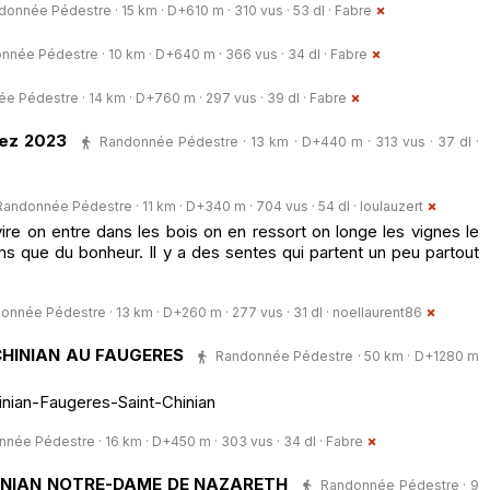
onnée Pédestre · 15 km · D+610 m · 310 vus · 53 dl ·
Fabre
nnée Pédestre · 10 km · D+640 m · 366 vus · 34 dl ·
Fabre
e Pédestre · 14 km · D+760 m · 297 vus · 39 dl ·
Fabre
rez 2023
Randonnée Pédestre · 13 km · D+440 m · 313 vus · 37 dl ·
Randonnée Pédestre · 11 km · D+340 m · 704 vus · 54 dl ·
loulauzert
re on entre dans les bois on en ressort on longe les vignes le
 que du bonheur. Il y a des sentes qui partent un peu partout
onnée Pédestre · 13 km · D+260 m · 277 vus · 31 dl ·
noellaurent86
CHINIAN AU FAUGERES
Randonnée Pédestre · 50 km · D+1280 m
nian-Faugeres-Saint-Chinian
née Pédestre · 16 km · D+450 m · 303 vus · 34 dl ·
Fabre
INIAN NOTRE-DAME DE NAZARETH
Randonnée Pédestre · 9