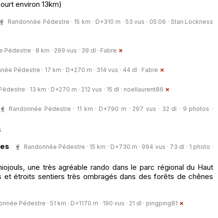
court environ 13km)
Randonnée Pédestre · 15 km · D+310 m · 53 vus · 05:06 ·
Stan.Lockness
Pédestre · 8 km · 299 vus · 39 dl ·
Fabre
ée Pédestre · 17 km · D+270 m · 314 vus · 44 dl ·
Fabre
destre · 13 km · D+270 m · 212 vus · 15 dl ·
noellaurent86
Randonnée Pédestre · 11 km · D+790 m · 297 vus · 32 dl · 9 photos ·
s
les
Randonnée Pédestre · 15 km · D+730 m · 994 vus · 73 dl · 1 photo ·
iojouls, une très agréable rando dans le parc régional du Haut
 et étroits sentiers très ombragés dans des forêts de chênes
nnée Pédestre · 51 km · D+1170 m · 190 vus · 21 dl ·
pingping81