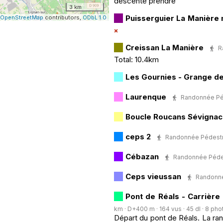
descente prendre
3 km
Puisserguier La Manière 
OpenStreetMap
contributors,
ODbL 1.0
Creissan La Manière
R
Total: 10.4km
Les Gournies - Grange d
Laurenque
Randonnée Péde
Boucle Roucans Sévignac
ceps 2
Randonnée Pédestre 
Cébazan
Randonnée Pédestr
Ceps vieussan
Randonnée
Pont de Réals - Carrièr
km · D+400 m · 164 vus · 45 dl · 8 pho
Départ du pont de Réals. La ran