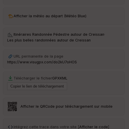
ar
ri
v
Afficher la météo au départ (Météo Blue)
é
e
Itinéraires Randonnée Pédestre autour de
Creissan
·
C
Les plus belles randonnées autour de Creissan
ou
le
ur
URL permanente de la page
https://www.visugpx.com/do2kU7oHOS
Télécharger le fichier
GPX
KML
Ep
ai
ss
eu
r
Afficher le QRCode pour téléchargement sur mobile
Tr
an
sp
Intégrez cette trace dans votre site [
Afficher le code
]