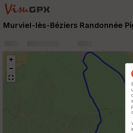
Murviel-lès-Béziers Randonnée Pi
+
m
+
−