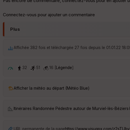
Pas encore de commentaire, connectez-vous pour en ajouter u
Connectez-vous pour ajouter un commentaire
Plus
Affichée 382 fois et téléchargée 27 fois depuis le 01.01.22 18:0
32
51
16 [
Légende
]
Afficher la météo au départ (Météo Blue)
Itinéraires Randonnée Pédestre autour de
Murviel-lès-Béziers
·
URL permanente de la page
https://www.visugpx.com/z2sTUb