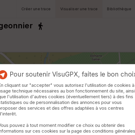
Créer une trace
Visualiser une trace
Bibliothèque
geonnier
Pour soutenir VisuGPX, faites le bon choi
En cliquant sur "accepter" vous autorisez l'utilisation de cookies à
usage technique nécessaires au bon fonctionnement du site, ainsi
que l'utilisation d'autres cookies (éventuellement tiers) à des fins
statistiques ou de personnalisation des annonces pour vous
proposer des services et des offres adaptées à vos centres
d'interêt.
Vous pouvez à tout moment modifier ce choix ou obtenir des
informations sur ces cookies sur la page des conditions générale