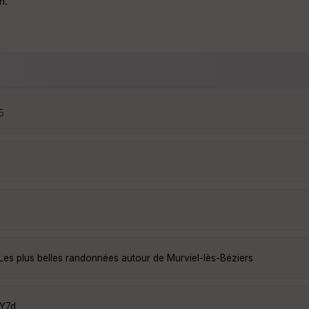
n.
5
Les plus belles randonnées autour de Murviel-lès-Béziers
vY7d