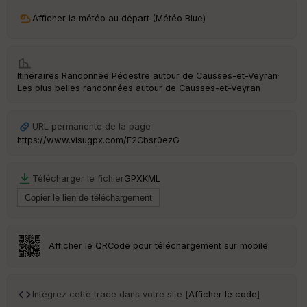
ri
v
Afficher la météo au départ (Météo Blue)
é
e
C
Itinéraires Randonnée Pédestre autour de
Causses-et-Veyran
·
ou
Les plus belles randonnées autour de Causses-et-Veyran
le
ur
URL permanente de la page
https://www.visugpx.com/F2Cbsr0ezG
Ep
Télécharger le fichier
GPX
KML
ai
ss
eu
r
Afficher le QRCode pour téléchargement sur mobile
Tr
an
sp
ar
Intégrez cette trace dans votre site [
Afficher le code
]
en