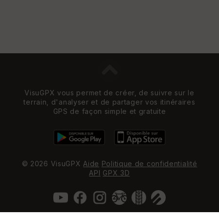
VisuGPX vous permet de créer, de suivre sur le
terrain, d'analyser et de partager vos itinéraires
GPS de façon simple et gratuite
© 2026 VisuGPX
Aide
Politique de confidentialité
API
GPX 3D