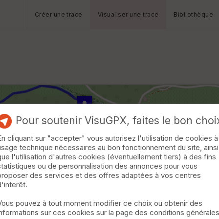
Créer une trace
Visualiser une trace
Bibliothèque
Pour soutenir VisuGPX, faites le bon choi
En cliquant sur "accepter" vous autorisez l'utilisation de cookies à
usage technique nécessaires au bon fonctionnement du site, ainsi
que l'utilisation d'autres cookies (éventuellement tiers) à des fins
statistiques ou de personnalisation des annonces pour vous
proposer des services et des offres adaptées à vos centres
d'interêt.
Vous pouvez à tout moment modifier ce choix ou obtenir des
informations sur ces cookies sur la page des conditions générale