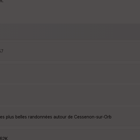
n.
57
es plus belles randonnées autour de Cessenon-sur-Orb
662K