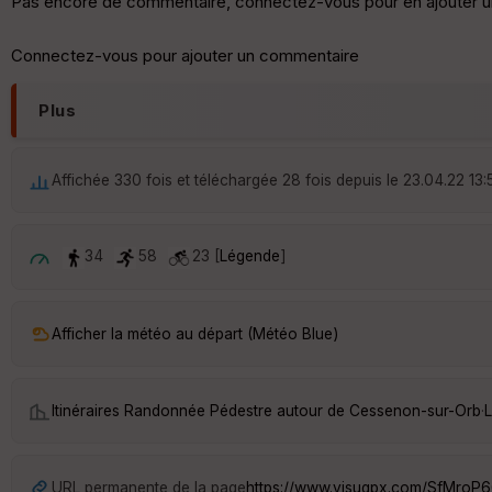
Pas encore de commentaire, connectez-vous pour en ajouter u
Connectez-vous pour ajouter un commentaire
Plus
Affichée 330 fois et téléchargée 28 fois depuis le 23.04.22 13:
34
58
23 [
Légende
]
Afficher la météo au départ (Météo Blue)
Itinéraires Randonnée Pédestre autour de
Cessenon-sur-Orb
·
L
URL permanente de la page
https://www.visugpx.com/SfMroP