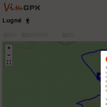
Lugné
+
m
+
−