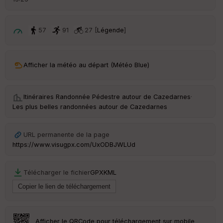
57
91
27 [
Légende
]
Afficher la météo au départ (Météo Blue)
Itinéraires Randonnée Pédestre autour de
Cazedarnes
·
Les plus belles randonnées autour de Cazedarnes
URL permanente de la page
https://www.visugpx.com/UxODBJWLUd
Télécharger le fichier
GPX
KML
Afficher le QRCode pour téléchargement sur mobile