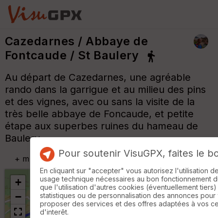
Cazedarnes / Abbaye de
Fontcaude / St Baulery
Au départ de Cazedarnes, une agréable
rando dans la garrigue et au milieu des pins
et des vignes, avec ou sans la visite de la
très belle abbaye de Foncaude, et petite
étape aux superbes ruines du hameau de
Baulery.
Pour soutenir VisuGPX, faites le b
+
m
En cliquant sur "accepter" vous autorisez l'utilisation 
usage technique nécessaires au bon fonctionnement du 
+
que l'utilisation d'autres cookies (éventuellement tiers)
−
statistiques ou de personnalisation des annonces pour
proposer des services et des offres adaptées à vos c
d'interêt.