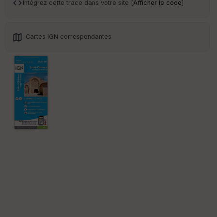
ar
Intégrez cette trace dans votre site [
Afficher le code
]
en
ce
Cartes IGN correspondantes
Po
int
illé
s
S
e
n
s
St
re
et
Vi
e
w