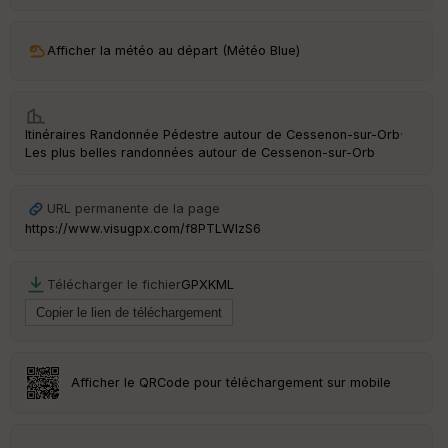
ar
ri
v
Afficher la météo au départ (Météo Blue)
é
e
C
Itinéraires Randonnée Pédestre autour de
Cessenon-sur-Orb
·
ou
Les plus belles randonnées autour de Cessenon-sur-Orb
le
ur
URL permanente de la page
https://www.visugpx.com/f8PTLWlzS6
Ep
Télécharger le fichier
GPX
KML
ai
ss
eu
r
Afficher le QRCode pour téléchargement sur mobile
Tr
an
sp