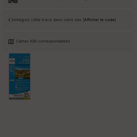
ar
en
ce
Intégrez cette trace dans votre site [
Afficher le code
]
Po
int
illé
Cartes IGN correspondantes
s
S
e
n
s
St
re
et
Vi
e
w