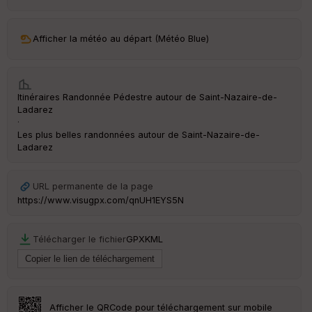
ar
ri
v
Afficher la météo au départ (Météo Blue)
é
e
C
Itinéraires Randonnée Pédestre autour de
Saint-Nazaire-de-
ou
Ladarez
le
·
ur
Les plus belles randonnées autour de Saint-Nazaire-de-
Ladarez
URL permanente de la page
Ep
https://www.visugpx.com/qnUH1EYS5N
ai
ss
eu
Télécharger le fichier
GPX
KML
r
Tr
an
sp
Afficher le QRCode pour téléchargement sur mobile