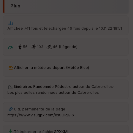
ou
Plus
le
ur
Affichée 741 fois et téléchargée 46 fois depuis le 10.11.22 18:51
Ep
ai
56
103
46 [
Légende
]
ss
eu
r
Afficher la météo au départ (Météo Blue)
Tr
an
Itinéraires Randonnée Pédestre autour de
Cabrerolles
·
sp
Les plus belles randonnées autour de Cabrerolles
ar
en
ce
URL permanente de la page
https://www.visugpx.com/IcKlOigQj6
Po
int
illé
Télécharger le fichier
GPX
KML