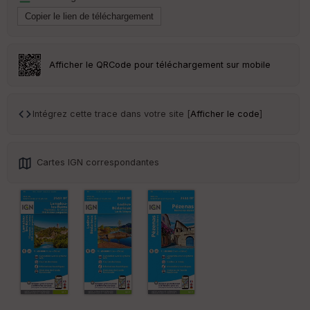
s
S
e
n
Afficher le QRCode pour téléchargement sur mobile
s
St
Intégrez cette trace dans votre site [
Afficher le code
]
re
et
Vi
e
Cartes IGN correspondantes
w