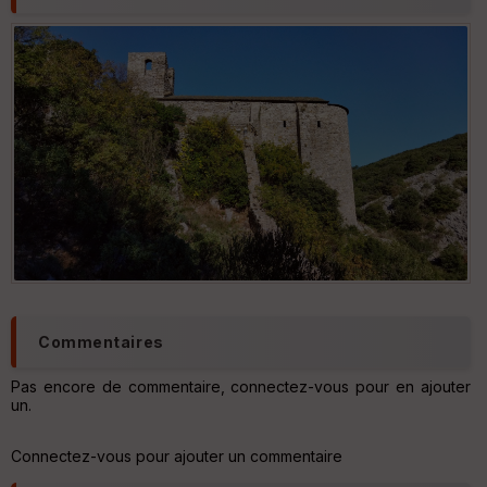
u
v
er
tu
re
IG
N
Aff
ic
he
r
d
é
p
ar
t
Commentaires
ar
ri
Pas encore de commentaire, connectez-vous pour en ajouter
v
un.
é
e
Connectez-vous pour ajouter un commentaire
C