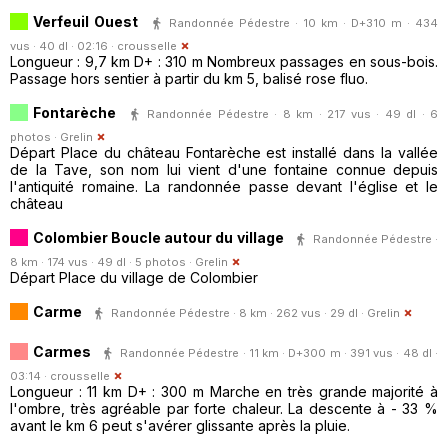
Verfeuil Ouest
Randonnée Pédestre · 10 km · D+310 m · 434
vus · 40 dl · 02:16 ·
crousselle
Longueur : 9,7 km D+ : 310 m Nombreux passages en sous-bois.
Passage hors sentier à partir du km 5, balisé rose fluo.
Fontarèche
Randonnée Pédestre · 8 km · 217 vus · 49 dl · 6
photos ·
Grelin
Départ Place du château Fontarèche est installé dans la vallée
de la Tave, son nom lui vient d'une fontaine connue depuis
l'antiquité romaine. La randonnée passe devant l'église et le
château
Colombier Boucle autour du village
Randonnée Pédestre ·
8 km · 174 vus · 49 dl · 5 photos ·
Grelin
Départ Place du village de Colombier
Carme
Randonnée Pédestre · 8 km · 262 vus · 29 dl ·
Grelin
Carmes
Randonnée Pédestre · 11 km · D+300 m · 391 vus · 48 dl ·
03:14 ·
crousselle
Longueur : 11 km D+ : 300 m Marche en très grande majorité à
l'ombre, très agréable par forte chaleur. La descente à - 33 %
avant le km 6 peut s'avérer glissante après la pluie.