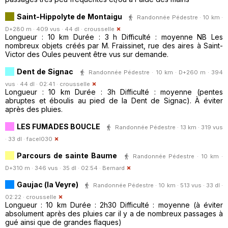
Saint-Hippolyte de Montaigu
Randonnée Pédestre · 10 km ·
D+280 m · 409 vus · 44 dl ·
crousselle
Longueur : 10 km Durée : 3 h Difficulté : moyenne NB Les
nombreux objets créés par M. Fraissinet, rue des aires à Saint-
Victor des Oules peuvent être vus sur demande.
Dent de Signac
Randonnée Pédestre · 10 km · D+260 m · 394
vus · 44 dl · 02:41 ·
crousselle
Longueur : 10 km Durée : 3h Difficulté : moyenne (pentes
abruptes et éboulis au pied de la Dent de Signac). À éviter
après des pluies.
LES FUMADES BOUCLE
Randonnée Pédestre · 13 km · 319 vus
· 33 dl ·
facel030
Parcours de sainte Baume
Randonnée Pédestre · 10 km ·
D+310 m · 346 vus · 35 dl · 02:54 ·
Bernard
Gaujac (la Veyre)
Randonnée Pédestre · 10 km · 513 vus · 33 dl ·
02:22 ·
crousselle
Longueur : 10 km Durée : 2h30 Difficulté : moyenne (à éviter
absolument après des pluies car il y a de nombreux passages à
gué ainsi que de grandes flaques)