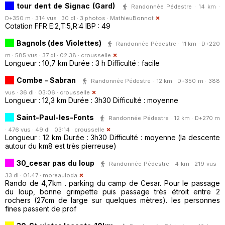
tour dent de Signac (Gard)
Randonnée Pédestre · 14 km ·
D+350 m · 314 vus · 30 dl · 3 photos ·
MathieuBonnot
Cotation FFR E:2,T:5,R:4 IBP : 49
Bagnols (des Violettes)
Randonnée Pédestre · 11 km · D+220
m · 585 vus · 37 dl · 02:38 ·
crousselle
Longueur : 10,7 km Durée : 3 h Difficulté : facile
Combe - Sabran
Randonnée Pédestre · 12 km · D+350 m · 388
vus · 36 dl · 03:06 ·
crousselle
Longueur : 12,3 km Durée : 3h30 Difficulté : moyenne
Saint-Paul-les-Fonts
Randonnée Pédestre · 12 km · D+270 m
· 476 vus · 49 dl · 03:14 ·
crousselle
Longueur : 12 km Durée : 3h30 Difficulté : moyenne (la descente
autour du km8 est très pierreuse)
30_cesar pas du loup
Randonnée Pédestre · 4 km · 219 vus ·
33 dl · 01:47 ·
moreauloda
Rando de 4,7km . parking du camp de Cesar. Pour le passage
du loup, bonne grimpette puis passage très étroit entre 2
rochers (27cm de large sur quelques mètres). les personnes
fines passent de prof