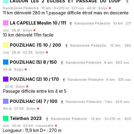
LAUDUN LES 2 EGLISES ET PASSAGE DU LOUP
Randonnée Pédestre · 10 km · D+270 m · 521 vus · 40 dl ·
Solyv
11 km dénivelé 280 m 1 passage difficile étroit mais en descente
LA CAPELLE Moulin 10 / 111
Randonnée Pédestre · 10 km · 271
vus · 36 dl ·
Solyv
10 km dénivelé 111m facile
POUZILHAC (1) 10 / 200
Randonnée Pédestre · 10 km · 285
vus · 28 dl · 02:26 ·
Solyv
POUZILHAC (5) 8 / 150
Randonnée Pédestre · 8 km · 383 vus ·
29 dl ·
Solyv
POUZILHAC (2) 10 / 170
Randonnée Pédestre · 9 km · 335 vus
· 32 dl ·
Solyv
Passage difficile entre km 4 et 5
POUZILHAC (4) 7 / 100
Randonnée Pédestre · 7 km · 324 vus ·
40 dl · 01:39 ·
Solyv
Téléthon 2023
Randonnée Pédestre · 12 km · D+270 m · 402
vus · 40 dl · 02:54 ·
crousselle
Longueur : 11,9 km D+ : 270 m