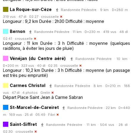
La Roque-sur-Cèze
Randonnée Pédestre · 9 km · D+280 m ·
319 vus · 47 dl · 02:27 ·
crousselle
Longueur : 9,2 km Durée : 2h30 Difficulté : moyenne
Bernon
Randonnée Pédestre · 11 km · D+230 m · 419 vus · 48 dl ·
02:41 ·
crousselle
Longueur : 11 km Durée : 3 h Difficulté : moyenne (quelques
raidillons, à éviter les jours de pluie)
Vénéjan (du Centre aéré)
Randonnée Pédestre · 10 km ·
D+200 m · 323 vus · 40 dl · 02:35 ·
crousselle
Longueur : 10,2 km Durée : 3 h Difficulté : moyenne (un passage
est très peu emprunté)
Carmes Christol
Randonnée Pédestre · 8 km · D+210 m · 188
vus · 47 dl · 4 photos ·
Grelin
Départ Place Saint Jean à Carme Sabran
St-Marcel-de-Careiret
Randonnée Pédestre · 22 km · D+440
m · 169 vus · 25 dl · 05:49 ·
Fibri
Saint-Siffret
Randonnée Pédestre · 11 km · 504 vus · 28 dl ·
02:30 ·
crousselle