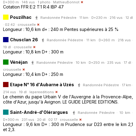
D+300 m · 148 vus · 1 photo ·
MathieuBonnot
Cotation FFR E:2 T:1 R:4 IBP 47
Pouzilhac
Randonnée Pédestre · 11 km · D+230 m · 216 vus · 12 dl
· 02:42 ·
crousselle
Longueur : 10,6 km d+ : 240 m Pentes supérieures à 25 %
Chusclan 26
Randonnée Pédestre · 11 km · D+260 m · 218 vus ·
19 dl ·
crousselle
Longueur : 10,8 km D+ : 300 m
Vénéjan
Randonnée Pédestre · 10 km · D+250 m · 235 vus · 17 dl ·
crousselle
Longueur : 10,4 km D+ : 250 m
Etape N° 16 d'Aubarne à Uzés
Randonnée Pédestre · 17 km ·
214 vus · 19 dl ·
lepereeditions
Le chemin du pape Urbain V de l'Auvergne à la Provence-Alpe,
côte d'Azur, jusqu'à Avignon. LE GUIDE LEPERE EDITIONS.
Saint-André-d'Olérargues
Randonnée Pédestre · 10 km ·
D+300 m · 231 vus · 20 dl · 02:17 ·
crousselle
Longueur : 9,6 km D+ : 300 m Prudence sur D23 entre le km 2,1
et 2,3.