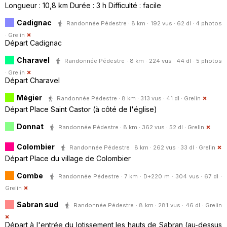
Longueur : 10,8 km Durée : 3 h Difficulté : facile
Cadignac
Randonnée Pédestre · 8 km · 192 vus · 62 dl · 4 photos
·
Grelin
Départ Cadignac
Charavel
Randonnée Pédestre · 8 km · 224 vus · 44 dl · 5 photos
·
Grelin
Départ Charavel
Mégier
Randonnée Pédestre · 8 km · 313 vus · 41 dl ·
Grelin
Départ Place Saint Castor (à côté de l'église)
Donnat
Randonnée Pédestre · 8 km · 362 vus · 52 dl ·
Grelin
Colombier
Randonnée Pédestre · 8 km · 262 vus · 33 dl ·
Grelin
Départ Place du village de Colombier
Combe
Randonnée Pédestre · 7 km · D+220 m · 304 vus · 67 dl ·
Grelin
Sabran sud
Randonnée Pédestre · 8 km · 281 vus · 46 dl ·
Grelin
Départ à l'entrée du lotissement les hauts de Sabran (au-dessus