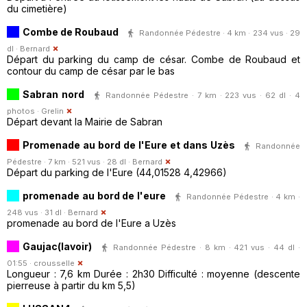
du cimetière)
Combe de Roubaud
Randonnée Pédestre · 4 km · 234 vus · 29
dl ·
Bernard
Départ du parking du camp de césar. Combe de Roubaud et
contour du camp de césar par le bas
Sabran nord
Randonnée Pédestre · 7 km · 223 vus · 62 dl · 4
photos ·
Grelin
Départ devant la Mairie de Sabran
Promenade au bord de l'Eure et dans Uzès
Randonnée
Pédestre · 7 km · 521 vus · 28 dl ·
Bernard
Départ du parking de l'Eure (44,01528 4,42966)
promenade au bord de l'eure
Randonnée Pédestre · 4 km ·
248 vus · 31 dl ·
Bernard
promenade au bord de l'Eure a Uzès
Gaujac(lavoir)
Randonnée Pédestre · 8 km · 421 vus · 44 dl ·
01:55 ·
crousselle
Longueur : 7,6 km Durée : 2h30 Difficulté : moyenne (descente
pierreuse à partir du km 5,5)