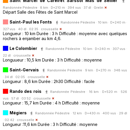
Saint Marcel de Careiret Sarssol Mas de Sellier
Randonnée Pédestre · 8 km · D+210 m · 394 vus · 37 dl ·
Grelin
Départ Salle des Fêtes de Saint Marcel
Saint-Paul les Fonts
Randonnée Pédestre · 10 km · D+240 m ·
327 vus · 40 dl · 02:35 ·
crousselle
Longueur : 10 km Durée : 3 h Difficulté : moyenne avec quelques
rochers à enjamber au km 4,6.
Le Colombier
Randonnée Pédestre · 10 km · D+240 m · 307 vus ·
22 dl ·
crousselle
Longuueur : 10,5 km Durée : 3 h Difficulté : moyenne
Saint-Gervais
Randonnée Pédestre · 9 km · D+270 m · 348 vus
· 34 dl · 02:05 ·
crousselle
Longueur : 8,6 km Durée : 2h30 Difficulté : facile
Rando des rois
Randonnée Pédestre · 16 km · D+520 m · 526
vus · 57 dl · 03:52 ·
crousselle
Longueur : 15,7 km Durée : 4 h Difficulté : moyenne
Mégiers
Randonnée Pédestre · 12 km · D+430 m · 400 vus · 29 dl
· 02:42 ·
crousselle
Longueur :11,6 km Durée : 3 h Difficulté : moyenne