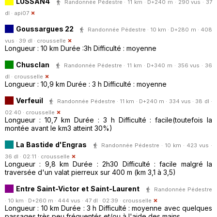
LUSSAN4
Randonnée Pédestre · 11 km · D+240 m · 290 vus · 37
dl ·
api07
Goussargues 22
Randonnée Pédestre · 10 km · D+280 m · 408
vus · 39 dl ·
crousselle
Longueur : 10 km Durée :3h Difficulté : moyenne
Chusclan
Randonnée Pédestre · 11 km · D+340 m · 356 vus · 36
dl ·
crousselle
Longueur : 10,9 km Durée : 3 h Difficulté : moyenne
Verfeuil
Randonnée Pédestre · 11 km · D+240 m · 334 vus · 38 dl ·
02:40 ·
crousselle
Longueur : 10,7 km Durée : 3 h Difficulté : facile(toutefois la
montée avant le km3 atteint 30%)
La Bastide d'Engras
Randonnée Pédestre · 10 km · 423 vus ·
36 dl · 02:11 ·
crousselle
Longueur : 9,8 km Durée : 2h30 Difficulté : facile malgré la
traversée d'un valat pierreux sur 400 m (km 3,1 à 3,5)
Entre Saint-Victor et Saint-Laurent
Randonnée Pédestre
· 10 km · D+260 m · 444 vus · 47 dl · 02:39 ·
crousselle
Longueur : 10 km Durée : 3 h Difficulté : moyenne avec quelques
passages très peu fréquentés et/ou à l'aide des mains