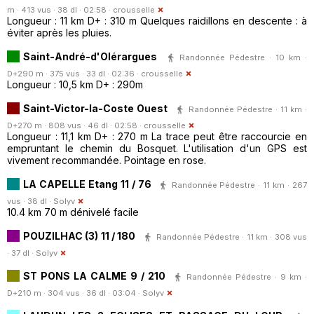
m · 413 vus · 38 dl · 02:58 ·
crousselle
Longueur : 11 km D+ : 310 m Quelques raidillons en descente : à
éviter après les pluies.
Saint-André-d'Olérargues
Randonnée Pédestre · 10 km ·
D+290 m · 375 vus · 33 dl · 02:36 ·
crousselle
Longueur : 10,5 km D+ : 290m
Saint-Victor-la-Coste Ouest
Randonnée Pédestre · 11 km ·
D+270 m · 808 vus · 46 dl · 02:58 ·
crousselle
Longueur : 11,1 km D+ : 270 m La trace peut être raccourcie en
empruntant le chemin du Bosquet. L'utilisation d'un GPS est
vivement recommandée. Pointage en rose.
LA CAPELLE Etang 11 / 76
Randonnée Pédestre · 11 km · 267
vus · 38 dl ·
Solyv
10.4 km 70 m dénivelé facile
POUZILHAC (3) 11 / 180
Randonnée Pédestre · 11 km · 308 vus
· 37 dl ·
Solyv
ST PONS LA CALME 9 / 210
Randonnée Pédestre · 9 km ·
D+210 m · 304 vus · 36 dl · 03:04 ·
Solyv