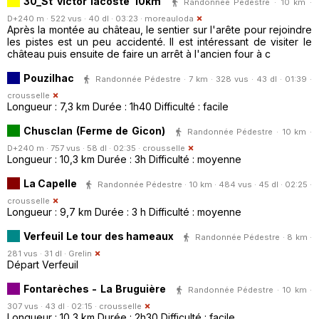
30_St victor lacoste 10km
Randonnée Pédestre · 10 km ·
D+240 m · 522 vus · 40 dl · 03:23 ·
moreauloda
Après la montée au château, le sentier sur l'arête pour rejoindre
les pistes est un peu accidenté. Il est intéressant de visiter le
château puis ensuite de faire un arrêt à l'ancien four à c
Pouzilhac
Randonnée Pédestre · 7 km · 328 vus · 43 dl · 01:39 ·
crousselle
Longueur : 7,3 km Durée : 1h40 Difficulté : facile
Chusclan (Ferme de Gicon)
Randonnée Pédestre · 10 km ·
D+240 m · 757 vus · 58 dl · 02:35 ·
crousselle
Longueur : 10,3 km Durée : 3h Difficulté : moyenne
La Capelle
Randonnée Pédestre · 10 km · 484 vus · 45 dl · 02:25 ·
crousselle
Longueur : 9,7 km Durée : 3 h Difficulté : moyenne
Verfeuil Le tour des hameaux
Randonnée Pédestre · 8 km ·
281 vus · 31 dl ·
Grelin
Départ Verfeuil
Fontarèches - La Bruguière
Randonnée Pédestre · 10 km ·
307 vus · 43 dl · 02:15 ·
crousselle
Longueur : 10,3 km Durée : 2h30 Difficulté : facile