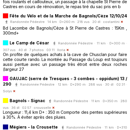
fois roulants et caillouteux, un passage à la chapelle St Pierre de
Castres en cours de rénovation, le repas tiré du sac pris en b
Fête du Vélo et de la Marche de Bagnols/Cèze 12/10/24
Randonnée Pédestre · 14 km · D+260 m · 218 vus · 20 dl ·
costantini
Bd Lacombe de Bagnols/Cèze à St Pierre de Castres : 15Km ,
300md+
Le Camp de César
Randonnée Pédestre · 11 km · D+300 m ·
307 vus · 40 dl · 7 photos · 03:11 ·
lloria
On profite de quelques achats à la cave de Chusclan pour faire
cette courte rando. La montée au Passage du Loup est toujours
aussi pentue avec un passage très étroit entre deux roches
(largeur 27
GAUJAC (serre de Tresques - 3 combes - oppidum) 13 /
290
Randonnée Pédestre · 12 km · D+290 m · 288 vus · 30 dl · 02:31 ·
Solyv
Bagnols - Signac
Randonnée Pédestre · 11 km · D+350 m · 280
vus · 36 dl · 02:57 ·
crousselle
Longueur : 11,4 km D+ : 350 m Comporte des pentes supérieures
à 30%. À éviter après des pluies.
Mégiers - la Crousette
Randonnée Pédestre · 11 km · D+310