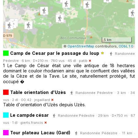
5 km
©
OpenStreetMap
contributors,
ODbL 1.0
Camp de Cesar par le passage du loup
Randonnée
Pédestre · 6 km · D+210 m · 780 vus · 45 dl ·
patib
1 Le Camp de César était une ville antique de 18 hectares
dominant le couloir rhodanien ainsi que le confluent des vallées
de la Cèze et de la Tave. Le site, naturellement protégé, fut
occupé �
Table orientation d'Uzès
Randonnée Pédestre · 3 km · 34
vus · 2 dl · 00:42 ·
jngaillard
Table d'orientation d'Uzès depuis Uzès.
Le campde césar
Randonnée Pédestre · 29 km · D+750 m · 87
vus · 1 dl ·
gierts.francis
Tour plateau Lacau (Gard)
Randonnée Pédestre · 11 km ·