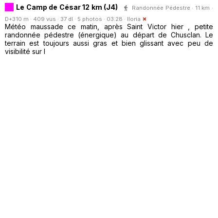
Le Camp de César 12 km (J4)
Randonnée Pédestre · 11 km ·
D+310 m · 409 vus · 37 dl · 5 photos · 03:28 ·
lloria
Météo maussade ce matin, après Saint Victor hier , petite
randonnée pédestre (énergique) au départ de Chusclan. Le
terrain est toujours aussi gras et bien glissant avec peu de
visibilité sur l