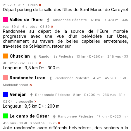
218 vus · 31 dl ·
Grelin
Départ parking de la salle des fêtes de Saint Marcel de Careyret
Vallée de l'Eure
Randonnée Pédestre · 17 km · D+370 m · 335
vus · 39 dl · 6 photos · 05:39
Randonnée au départ de la source de l'Eure, montée
progressive avec une vue d'un belvédère sur Uzes,
cheminement au travers de belles capitelles entretenues,
traversée de St Maximin, retour sur
Chusclan
Randonnée Pédestre · 10 km · D+280 m · 248 vus · 33
dl · 02:51 ·
crousselle
Longueur : 9,8 km D+ : 300 m
Randonnée Lirac
Randonnée Pédestre · 4 km · 45 vus · 5 dl ·
MathieuBonnot
Vénéjan
Randonnée Pédestre · 8 km · D+200 m · 236 vus · 31 dl ·
02:04 ·
crousselle
Longueur : 8,5 km D+ : 200 m
Le camp de César
Randonnée Pédestre · 17 km · D+520 m ·
455 vus · 38 dl · 6 photos · 05:25
Jolie randonnée avec différents belvédères, des sentiers à la