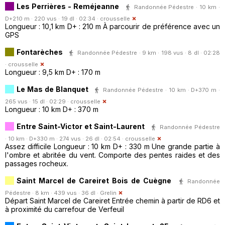
Les Perrières - Reméjeanne
Randonnée Pédestre · 10 km ·
D+210 m · 220 vus · 19 dl · 02:34 ·
crousselle
Longueur : 10,1 km D+ : 210 m À parcourir de préférence avec un
GPS
Fontarèches
Randonnée Pédestre · 9 km · 198 vus · 8 dl · 02:28
·
crousselle
Longueur : 9,5 km D+ : 170 m
Le Mas de Blanquet
Randonnée Pédestre · 10 km · D+370 m ·
265 vus · 15 dl · 02:29 ·
crousselle
Longueur : 10 km D+ : 370 m
Entre Saint-Victor et Saint-Laurent
Randonnée Pédestre
· 10 km · D+330 m · 274 vus · 26 dl · 02:54 ·
crousselle
Assez difficile Longueur : 10 km D+ : 330 m Une grande partie à
l'ombre et abritée du vent. Comporte des pentes raides et des
passages rocheux.
Saint Marcel de Careiret Bois de Cuègne
Randonnée
Pédestre · 8 km · 439 vus · 36 dl ·
Grelin
Départ Saint Marcel de Careiret Entrée chemin à partir de RD6 et
à proximité du carrefour de Verfeuil