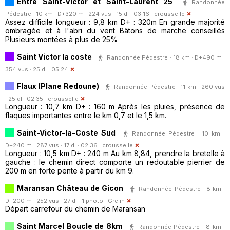
Entre Saint-Victor et Saint-Laurent 25
Randonnée
Pédestre · 10 km · D+320 m · 224 vus · 15 dl · 03:16 ·
crousselle
Assez difficile longueur : 9,8 km D+ : 320m En grande majorité
ombragée et à l'abri du vent Bâtons de marche conseillés
Plusieurs montées à plus de 25%
Saint Victor la coste
Randonnée Pédestre · 18 km · D+490 m ·
354 vus · 25 dl · 05:24
Flaux (Plane Redoune)
Randonnée Pédestre · 11 km · 260 vus
· 25 dl · 02:35 ·
crousselle
Longueur : 10,7 km D+ : 160 m Après les pluies, présence de
flaques importantes entre le km 0,7 et le 1,5 km.
Saint-Victor-la-Coste Sud
Randonnée Pédestre · 10 km ·
D+240 m · 287 vus · 17 dl · 02:36 ·
crousselle
Longueur : 10,5 km D+ : 240 m Au km 8,84, prendre la bretelle à
gauche : le chemin direct comporte un redoutable pierrier de
200 m en forte pente à partir du km 9.
Maransan Château de Gicon
Randonnée Pédestre · 8 km ·
D+200 m · 252 vus · 27 dl · 1 photo ·
Grelin
Départ carrefour du chemin de Maransan
Saint Marcel Boucle de 8km
Randonnée Pédestre · 8 km ·