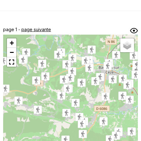
Dénivelé min/max
Auteur
Dossier
et
page 1 -
page suivante
sous-dossiers
+
Trier par
−
Horodatage
Photos