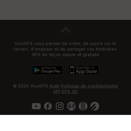
VisuGPX vous permet de créer, de suivre sur le
terrain, d'analyser et de partager vos itinéraires
GPS de façon simple et gratuite
© 2026 VisuGPX
Aide
Politique de confidentialité
API
GPX 3D