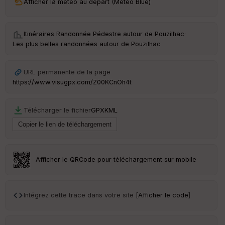
Afficher la météo au départ (Météo Blue)
ri
v
é
e
Itinéraires Randonnée Pédestre autour de
Pouzilhac
·
Les plus belles randonnées autour de Pouzilhac
C
ou
le
URL permanente de la page
ur
https://www.visugpx.com/Z00KCnOh4t
Télécharger le fichier
GPX
KML
Ep
ai
ss
eu
r
Afficher le QRCode pour téléchargement sur mobile
Tr
an
Intégrez cette trace dans votre site [
Afficher le code
]
sp
ar
en