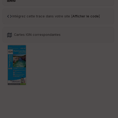
Tr
an
sp
ar
Intégrez cette trace dans votre site [
Afficher le code
]
en
ce
Cartes IGN correspondantes
Po
int
illé
s
S
e
n
s
St
re
et
Vi
e
w