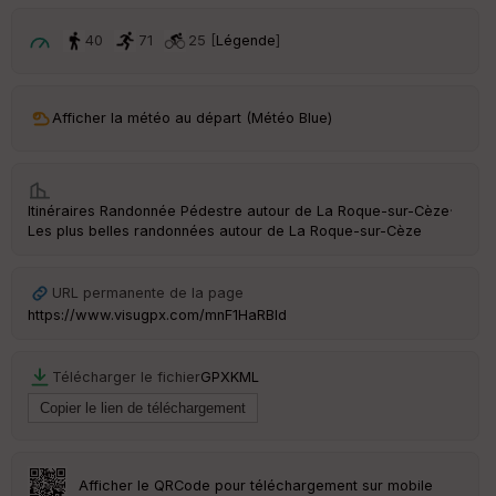
p
ar
t
40
71
25 [
Légende
]
ar
ri
v
Afficher la météo au départ (Météo Blue)
é
e
C
Itinéraires Randonnée Pédestre autour de
La Roque-sur-Cèze
·
ou
Les plus belles randonnées autour de La Roque-sur-Cèze
le
ur
URL permanente de la page
https://www.visugpx.com/mnF1HaRBld
Ep
Télécharger le fichier
GPX
KML
ai
ss
eu
r
Afficher le QRCode pour téléchargement sur mobile