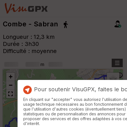
Combe - Sabran
Longueur : 12,3 km
Durée : 3h30
Difficulté : moyenne
+
m
+
−
Pour soutenir VisuGPX, faites le b
En cliquant sur "accepter" vous autorisez l'utilisation 
B
usage technique nécessaires au bon fonctionnement du 
or
que l'utilisation d'autres cookies (éventuellement tiers)
n
statistiques ou de personnalisation des annonces pour
e
proposer des services et des offres adaptées à vos c
s
d'interêt.
ki