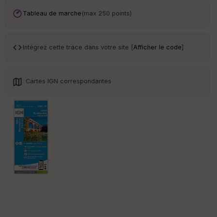
an
sp
Tableau de marche
(max 250 points)
ar
en
ce
Intégrez cette trace dans votre site [
Afficher le code
]
Po
int
illé
Cartes IGN correspondantes
s
S
e
n
s
St
re
et
Vi
e
w