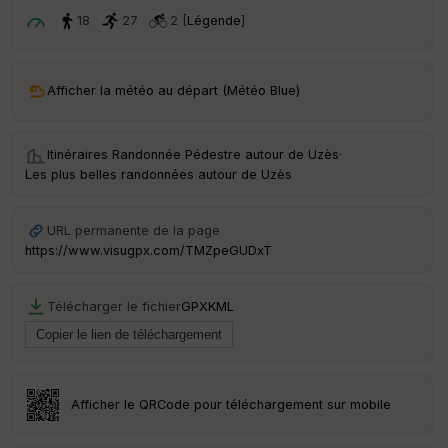
ar
t
18
27
2 [
Légende
]
ar
ri
v
Afficher la météo au départ (Météo Blue)
é
e
Itinéraires Randonnée Pédestre autour de
Uzès
·
C
Les plus belles randonnées autour de Uzès
ou
le
ur
URL permanente de la page
https://www.visugpx.com/TMZpeGUDxT
Télécharger le fichier
GPX
KML
Ep
ai
ss
eu
r
Afficher le QRCode pour téléchargement sur mobile
Tr