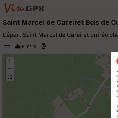
Saint Marcel de Careiret Bois de 
Départ Saint Marcel de Careiret Entrée che
+
m
/
m
+
−