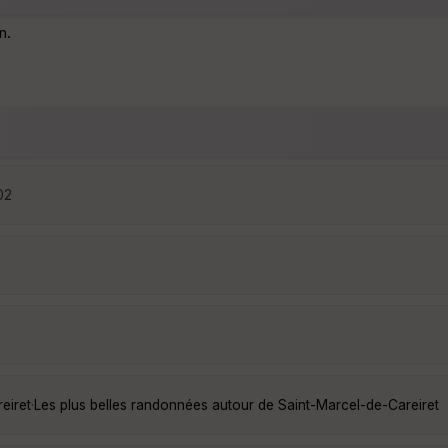
n.
02
eiret
·
Les plus belles randonnées autour de Saint-Marcel-de-Careiret