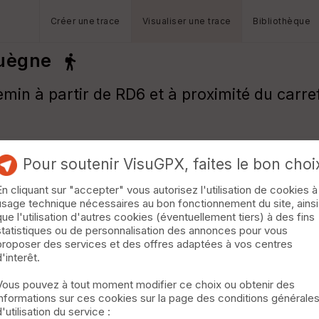
Créer une trace
Visualiser une trace
Bibliothèque
Cuègne
min à partir de RD6 et à proximité du carref
Pour soutenir VisuGPX, faites le bon choi
En cliquant sur "accepter" vous autorisez l'utilisation de cookies à
usage technique nécessaires au bon fonctionnement du site, ainsi
que l'utilisation d'autres cookies (éventuellement tiers) à des fins
statistiques ou de personnalisation des annonces pour vous
proposer des services et des offres adaptées à vos centres
d'interêt.
Vous pouvez à tout moment modifier ce choix ou obtenir des
informations sur ces cookies sur la page des conditions générale
d'utilisation du service :