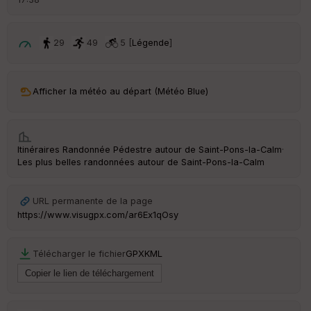
é
p
ar
t
29
49
5 [
Légende
]
ar
ri
v
Afficher la météo au départ (Météo Blue)
é
e
C
Itinéraires Randonnée Pédestre autour de
Saint-Pons-la-Calm
·
ou
Les plus belles randonnées autour de Saint-Pons-la-Calm
le
ur
URL permanente de la page
https://www.visugpx.com/ar6Ex1qOsy
Ep
Télécharger le fichier
GPX
KML
ai
ss
eu
r