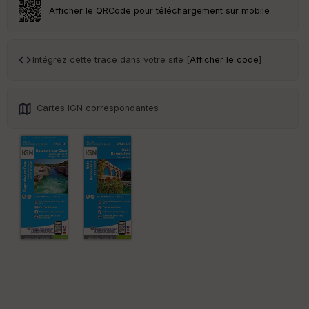
Afficher le QRCode pour téléchargement sur mobile
Tr
an
sp
ar
Intégrez cette trace dans votre site [
Afficher le code
]
en
ce
Cartes IGN correspondantes
Po
int
illé
s
S
e
n
s
St
re
et
Vi