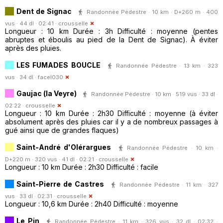
Dent de Signac
Randonnée Pédestre · 10 km · D+260 m · 400
vus · 44 dl · 02:41 ·
crousselle
Longueur : 10 km Durée : 3h Difficulté : moyenne (pentes
abruptes et éboulis au pied de la Dent de Signac). À éviter
après des pluies.
LES FUMADES BOUCLE
Randonnée Pédestre · 13 km · 323
vus · 34 dl ·
facel030
Gaujac (la Veyre)
Randonnée Pédestre · 10 km · 519 vus · 33 dl ·
02:22 ·
crousselle
Longueur : 10 km Durée : 2h30 Difficulté : moyenne (à éviter
absolument après des pluies car il y a de nombreux passages à
gué ainsi que de grandes flaques)
Saint-André d'Olérargues
Randonnée Pédestre · 10 km ·
D+220 m · 320 vus · 41 dl · 02:21 ·
crousselle
Longueur : 10 km Durée : 2h30 Difficulté : facile
Saint-Pierre de Castres
Randonnée Pédestre · 11 km · 327
vus · 33 dl · 02:31 ·
crousselle
Longueur : 10,6 km Durée : 2h40 Difficulté : moyenne
Le Pin
Randonnée Pédestre · 11 km · 326 vus · 32 dl · 02:32 ·