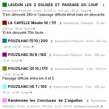
LAUDUN LES 2 EGLISES ET PASSAGE DU LOUP
Randonnée Pédestre · 10 km · D+270 m · 530 vus · 40 dl ·
Solyv
11 km dénivelé 280 m 1 passage difficile étroit mais en descente
LA CAPELLE Moulin 10 / 111
Randonnée Pédestre · 10 km ·
276 vus · 36 dl ·
Solyv
10 km dénivelé 111m facile
POUZILHAC (1) 10 / 200
Randonnée Pédestre · 10 km · 291 vus
· 28 dl · 02:26 ·
Solyv
POUZILHAC (5) 8 / 150
Randonnée Pédestre · 8 km · 388 vus ·
29 dl ·
Solyv
POUZILHAC (2) 10 / 170
Randonnée Pédestre · 9 km · 339 vus
· 32 dl ·
Solyv
Passage difficile entre km 4 et 5
POUZILHAC (4) 7 / 100
Randonnée Pédestre · 7 km · 329 vus ·
40 dl · 01:39 ·
Solyv
Randonnée les Concluses de L'aiguillon
Randonnée
Pédestre · 10 km · D+220 m · 275 vus · 42 dl · 03:09 ·
philippechouleur61