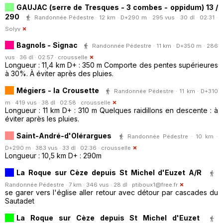
GAUJAC (serre de Tresques - 3 combes - oppidum) 13 /
290
Randonnée Pédestre · 12 km · D+290 m · 295 vus · 30 dl · 02:31 ·
Solyv
Bagnols - Signac
Randonnée Pédestre · 11 km · D+350 m · 286
vus · 36 dl · 02:57 ·
crousselle
Longueur : 11,4 km D+ : 350 m Comporte des pentes supérieures
à 30%. À éviter après des pluies.
Mégiers - la Crousette
Randonnée Pédestre · 11 km · D+310
m · 419 vus · 38 dl · 02:58 ·
crousselle
Longueur : 11 km D+ : 310 m Quelques raidillons en descente : à
éviter après les pluies.
Saint-André-d'Olérargues
Randonnée Pédestre · 10 km ·
D+290 m · 383 vus · 33 dl · 02:36 ·
crousselle
Longueur : 10,5 km D+ : 290m
La Roque sur Cèze depuis St Michel d'Euzet A/R
Randonnée Pédestre · 7 km · 346 vus · 28 dl ·
ptiboux1@free.fr
se garer vers l'église aller retour avec détour par cascades du
Sautadet
La Roque sur Cèze depuis St Michel d'Euzet