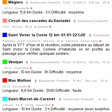
Mégiers
Randonnée Pédestre · 12 km · D+430 m · 405 vus · 29 dl
· 02:42 ·
crousselle
Longueur :11,6 km Durée : 3 h Difficulté : moyenne
Circuit des cascades du Sautadet
Randonnée Pédestre ·
9 km · 421 vus · 38 dl ·
le-bihanjo
Saint Victor la Coste 12 km 01-01-22 (J3)
Randonnée
Pédestre · 11 km · D+400 m · 454 vus · 47 dl · 3 photos · 04:02 ·
lloria
Après le VTT d'hier et le réveillon, sortie pédestre au départ de
Saint Victor la Coste. Comme d'habitude on en profite au
passage pour vérifier quelques sentiers.
Vénéjan
Randonnée Pédestre · 10 km · D+200 m · 354 vus · 40 dl
· 02:21 ·
crousselle
Longueur : 10 km Durée : 3h Difficulté : moyenne
Mas Mathon
Randonnée Pédestre · 10 km · 364 vus · 32 dl ·
02:17 ·
crousselle
Longueur : 9,6 km Durée : 2h30 Difficulté : facile
Saint-Marcel-de-Careiret
Randonnée Pédestre · 10 km ·
419 vus · 34 dl · 02:34 ·
crousselle
Longueur : 10 km Durée : 3 h Difficulté : moyenne (avec toutefois