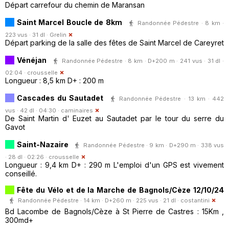
Départ carrefour du chemin de Maransan
Saint Marcel Boucle de 8km
Randonnée Pédestre · 8 km ·
223 vus · 31 dl ·
Grelin
Départ parking de la salle des fêtes de Saint Marcel de Careyret
Vénéjan
Randonnée Pédestre · 8 km · D+200 m · 241 vus · 31 dl ·
02:04 ·
crousselle
Longueur : 8,5 km D+ : 200 m
Cascades du Sautadet
Randonnée Pédestre · 13 km · 442
vus · 42 dl · 04:30 ·
caminaires
De Saint Martin d' Euzet au Sautadet par le tour du serre du
Gavot
Saint-Nazaire
Randonnée Pédestre · 9 km · D+290 m · 338 vus
· 28 dl · 02:26 ·
crousselle
Longueur : 9,4 km D+ : 290 m L'emploi d'un GPS est vivement
conseillé.
Fête du Vélo et de la Marche de Bagnols/Cèze 12/10/24
Randonnée Pédestre · 14 km · D+260 m · 225 vus · 21 dl ·
costantini
Bd Lacombe de Bagnols/Cèze à St Pierre de Castres : 15Km ,
300md+