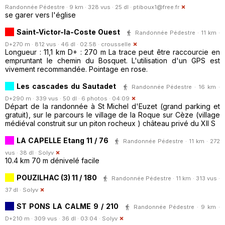
Randonnée Pédestre · 9 km · 328 vus · 25 dl ·
ptiboux1@free.fr
se garer vers l'église
Saint-Victor-la-Coste Ouest
Randonnée Pédestre · 11 km ·
D+270 m · 812 vus · 46 dl · 02:58 ·
crousselle
Longueur : 11,1 km D+ : 270 m La trace peut être raccourcie en
empruntant le chemin du Bosquet. L'utilisation d'un GPS est
vivement recommandée. Pointage en rose.
Les cascades du Sautadet
Randonnée Pédestre · 16 km ·
D+290 m · 339 vus · 50 dl · 6 photos · 04:09
Départ de la randonnée à St Michel d'Euzet (grand parking et
gratuit), sur le parcours le village de la Roque sur Cèze (village
médiéval construit sur un piton rocheux ) château privé du XII S
LA CAPELLE Etang 11 / 76
Randonnée Pédestre · 11 km · 272
vus · 38 dl ·
Solyv
10.4 km 70 m dénivelé facile
POUZILHAC (3) 11 / 180
Randonnée Pédestre · 11 km · 313 vus ·
37 dl ·
Solyv
ST PONS LA CALME 9 / 210
Randonnée Pédestre · 9 km ·
D+210 m · 309 vus · 36 dl · 03:04 ·
Solyv