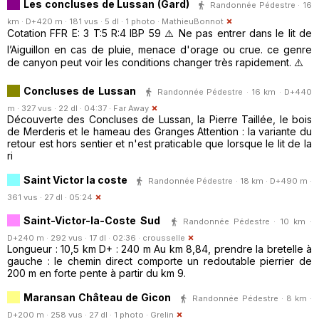
Les concluses de Lussan (Gard)
Randonnée Pédestre · 16
km · D+420 m · 181 vus · 5 dl · 1 photo ·
MathieuBonnot
Cotation FFR E: 3 T:5 R:4 IBP 59 ⚠️ Ne pas entrer dans le lit de
l’Aiguillon en cas de pluie, menace d'orage ou crue. ce genre
de canyon peut voir les conditions changer très rapidement. ⚠️
Concluses de Lussan
Randonnée Pédestre · 16 km · D+440
m · 327 vus · 22 dl · 04:37 ·
Far Away
Découverte des Concluses de Lussan, la Pierre Taillée, le bois
de Merderis et le hameau des Granges Attention : la variante du
retour est hors sentier et n'est praticable que lorsque le lit de la
ri
Saint Victor la coste
Randonnée Pédestre · 18 km · D+490 m ·
361 vus · 27 dl · 05:24
Saint-Victor-la-Coste Sud
Randonnée Pédestre · 10 km ·
D+240 m · 292 vus · 17 dl · 02:36 ·
crousselle
Longueur : 10,5 km D+ : 240 m Au km 8,84, prendre la bretelle à
gauche : le chemin direct comporte un redoutable pierrier de
200 m en forte pente à partir du km 9.
Maransan Château de Gicon
Randonnée Pédestre · 8 km ·
D+200 m · 258 vus · 27 dl · 1 photo ·
Grelin