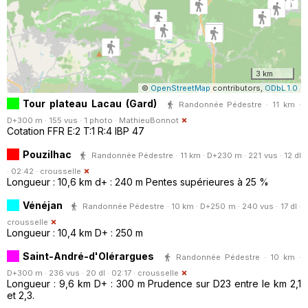
3 km
©
OpenStreetMap
contributors,
ODbL 1.0
Tour plateau Lacau (Gard)
Randonnée Pédestre · 11 km ·
D+300 m · 155 vus · 1 photo ·
MathieuBonnot
Cotation FFR E:2 T:1 R:4 IBP 47
Pouzilhac
Randonnée Pédestre · 11 km · D+230 m · 221 vus · 12 dl
· 02:42 ·
crousselle
Longueur : 10,6 km d+ : 240 m Pentes supérieures à 25 %
Vénéjan
Randonnée Pédestre · 10 km · D+250 m · 240 vus · 17 dl ·
crousselle
Longueur : 10,4 km D+ : 250 m
Saint-André-d'Olérargues
Randonnée Pédestre · 10 km ·
D+300 m · 236 vus · 20 dl · 02:17 ·
crousselle
Longueur : 9,6 km D+ : 300 m Prudence sur D23 entre le km 2,1
et 2,3.