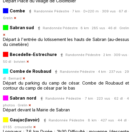
Départ Place du village de Colombier
Combe
Randonnée Pédestre · 7 km · D+220 m · 309 vus · 67 dl ·
Grelin
Sabran sud
Randonnée Pédestre · 8 km · 285 vus · 46 dl ·
Grelin
Départ à l'entrée du lotissement les hauts de Sabran (au-dessus
du cimetière)
Becedelle-Estrechure
Randonnée Pédestre · 2 km · 309 vus ·
50 dl ·
bvivien
Combe de Roubaud
Randonnée Pédestre · 4 km · 237 vus · 29
dl ·
Bernard
Départ du parking du camp de césar. Combe de Roubaud et
contour du camp de césar par le bas
Sabran nord
Randonnée Pédestre · 7 km · 223 vus · 62 dl · 4
photos ·
Grelin
Départ devant la Mairie de Sabran
Gaujac(lavoir)
Randonnée Pédestre · 8 km · 427 vus · 44 dl ·
01:55 ·
crousselle
Longueur : 7,6 km Durée : 2h30 Difficulté : moyenne (descente