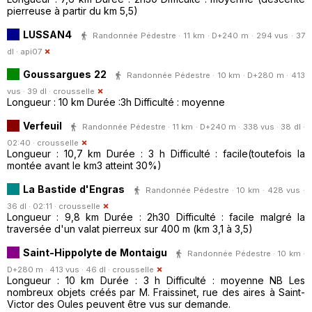
pierreuse à partir du km 5,5)
LUSSAN4
Randonnée Pédestre · 11 km · D+240 m · 294 vus · 37
dl ·
api07
Goussargues 22
Randonnée Pédestre · 10 km · D+280 m · 413
vus · 39 dl ·
crousselle
Longueur : 10 km Durée :3h Difficulté : moyenne
Verfeuil
Randonnée Pédestre · 11 km · D+240 m · 338 vus · 38 dl ·
02:40 ·
crousselle
Longueur : 10,7 km Durée : 3 h Difficulté : facile(toutefois la
montée avant le km3 atteint 30%)
La Bastide d'Engras
Randonnée Pédestre · 10 km · 428 vus ·
36 dl · 02:11 ·
crousselle
Longueur : 9,8 km Durée : 2h30 Difficulté : facile malgré la
traversée d'un valat pierreux sur 400 m (km 3,1 à 3,5)
Saint-Hippolyte de Montaigu
Randonnée Pédestre · 10 km ·
D+280 m · 413 vus · 46 dl ·
crousselle
Longueur : 10 km Durée : 3 h Difficulté : moyenne NB Les
nombreux objets créés par M. Fraissinet, rue des aires à Saint-
Victor des Oules peuvent être vus sur demande.