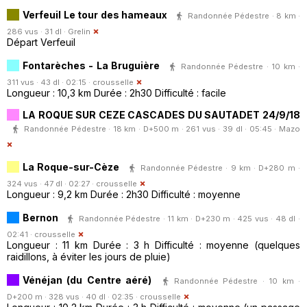
Verfeuil Le tour des hameaux
Randonnée Pédestre · 8 km ·
286 vus · 31 dl ·
Grelin
Départ Verfeuil
Fontarèches - La Bruguière
Randonnée Pédestre · 10 km ·
311 vus · 43 dl · 02:15 ·
crousselle
Longueur : 10,3 km Durée : 2h30 Difficulté : facile
LA ROQUE SUR CEZE CASCADES DU SAUTADET 24/9/18
Randonnée Pédestre · 18 km · D+500 m · 261 vus · 39 dl · 05:45 ·
Mazo
La Roque-sur-Cèze
Randonnée Pédestre · 9 km · D+280 m ·
324 vus · 47 dl · 02:27 ·
crousselle
Longueur : 9,2 km Durée : 2h30 Difficulté : moyenne
Bernon
Randonnée Pédestre · 11 km · D+230 m · 425 vus · 48 dl ·
02:41 ·
crousselle
Longueur : 11 km Durée : 3 h Difficulté : moyenne (quelques
raidillons, à éviter les jours de pluie)
Vénéjan (du Centre aéré)
Randonnée Pédestre · 10 km ·
D+200 m · 328 vus · 40 dl · 02:35 ·
crousselle