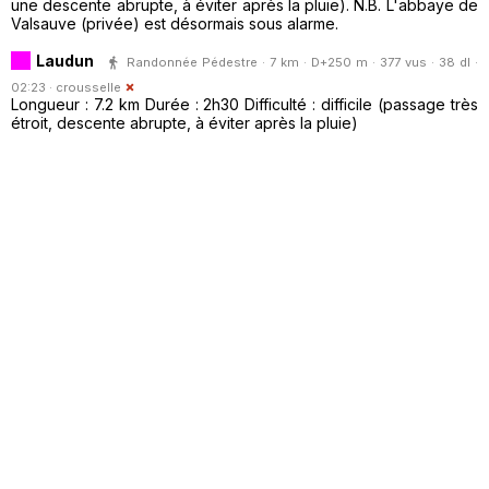
une descente abrupte, à éviter après la pluie). N.B. L'abbaye de
Valsauve (privée) est désormais sous alarme.
Laudun
Randonnée Pédestre · 7 km · D+250 m · 377 vus · 38 dl ·
02:23 ·
crousselle
Longueur : 7.2 km Durée : 2h30 Difficulté : difficile (passage très
étroit, descente abrupte, à éviter après la pluie)