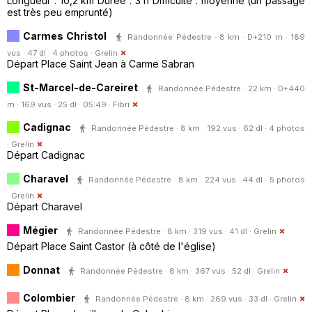
Longueur : 10,2 km Durée : 3 h Difficulté : moyenne (un passage
est très peu emprunté)
Carmes Christol
Randonnée Pédestre · 8 km · D+210 m · 189
vus · 47 dl · 4 photos ·
Grelin
Départ Place Saint Jean à Carme Sabran
St-Marcel-de-Careiret
Randonnée Pédestre · 22 km · D+440
m · 169 vus · 25 dl · 05:49 ·
Fibri
Cadignac
Randonnée Pédestre · 8 km · 192 vus · 62 dl · 4 photos
·
Grelin
Départ Cadignac
Charavel
Randonnée Pédestre · 8 km · 224 vus · 44 dl · 5 photos
·
Grelin
Départ Charavel
Mégier
Randonnée Pédestre · 8 km · 319 vus · 41 dl ·
Grelin
Départ Place Saint Castor (à côté de l'église)
Donnat
Randonnée Pédestre · 8 km · 367 vus · 52 dl ·
Grelin
Colombier
Randonnée Pédestre · 8 km · 269 vus · 33 dl ·
Grelin