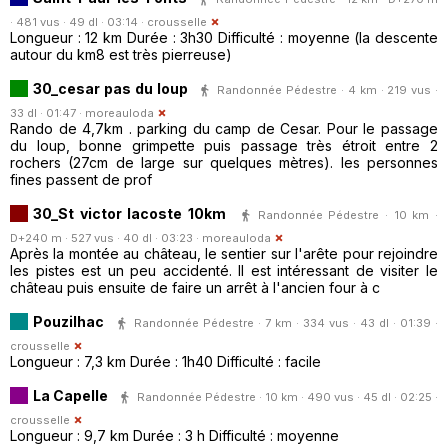
· 481 vus · 49 dl · 03:14 ·
crousselle
Longueur : 12 km Durée : 3h30 Difficulté : moyenne (la descente
autour du km8 est très pierreuse)
30_cesar pas du loup
Randonnée Pédestre · 4 km · 219 vus ·
33 dl · 01:47 ·
moreauloda
Rando de 4,7km . parking du camp de Cesar. Pour le passage
du loup, bonne grimpette puis passage très étroit entre 2
rochers (27cm de large sur quelques mètres). les personnes
fines passent de prof
30_St victor lacoste 10km
Randonnée Pédestre · 10 km ·
D+240 m · 527 vus · 40 dl · 03:23 ·
moreauloda
Après la montée au château, le sentier sur l'arête pour rejoindre
les pistes est un peu accidenté. Il est intéressant de visiter le
château puis ensuite de faire un arrêt à l'ancien four à c
Pouzilhac
Randonnée Pédestre · 7 km · 334 vus · 43 dl · 01:39 ·
crousselle
Longueur : 7,3 km Durée : 1h40 Difficulté : facile
La Capelle
Randonnée Pédestre · 10 km · 490 vus · 45 dl · 02:25 ·
crousselle
Longueur : 9,7 km Durée : 3 h Difficulté : moyenne