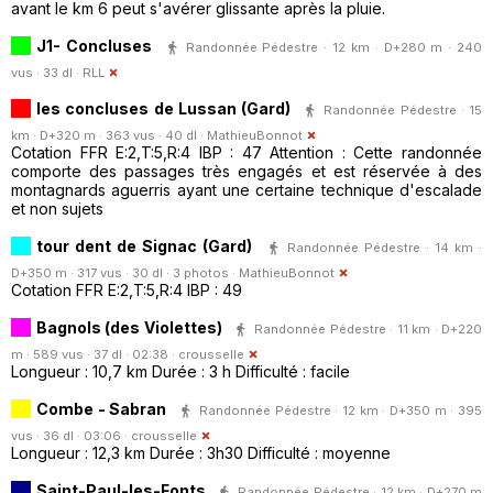
avant le km 6 peut s'avérer glissante après la pluie.
J1- Concluses
Randonnée Pédestre · 12 km · D+280 m · 240
vus · 33 dl ·
RLL
les concluses de Lussan (Gard)
Randonnée Pédestre · 15
km · D+320 m · 363 vus · 40 dl ·
MathieuBonnot
Cotation FFR E:2,T:5,R:4 IBP : 47 Attention : Cette randonnée
comporte des passages très engagés et est réservée à des
montagnards aguerris ayant une certaine technique d'escalade
et non sujets
tour dent de Signac (Gard)
Randonnée Pédestre · 14 km ·
D+350 m · 317 vus · 30 dl · 3 photos ·
MathieuBonnot
Cotation FFR E:2,T:5,R:4 IBP : 49
Bagnols (des Violettes)
Randonnée Pédestre · 11 km · D+220
m · 589 vus · 37 dl · 02:38 ·
crousselle
Longueur : 10,7 km Durée : 3 h Difficulté : facile
Combe - Sabran
Randonnée Pédestre · 12 km · D+350 m · 395
vus · 36 dl · 03:06 ·
crousselle
Longueur : 12,3 km Durée : 3h30 Difficulté : moyenne
Saint-Paul-les-Fonts
Randonnée Pédestre · 12 km · D+270 m