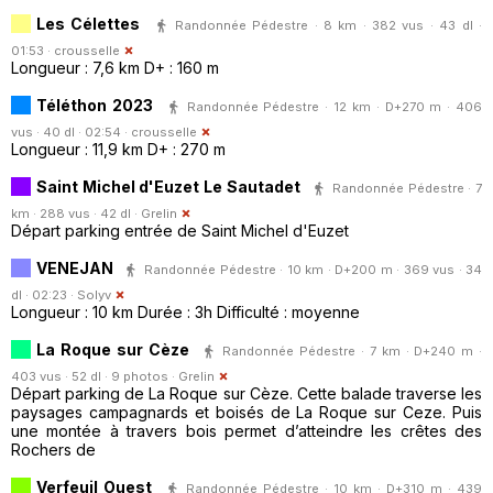
Les Célettes
Randonnée Pédestre · 8 km · 382 vus · 43 dl ·
01:53 ·
crousselle
Longueur : 7,6 km D+ : 160 m
Téléthon 2023
Randonnée Pédestre · 12 km · D+270 m · 406
vus · 40 dl · 02:54 ·
crousselle
Longueur : 11,9 km D+ : 270 m
Saint Michel d'Euzet Le Sautadet
Randonnée Pédestre · 7
km · 288 vus · 42 dl ·
Grelin
Départ parking entrée de Saint Michel d'Euzet
VENEJAN
Randonnée Pédestre · 10 km · D+200 m · 369 vus · 34
dl · 02:23 ·
Solyv
Longueur : 10 km Durée : 3h Difficulté : moyenne
La Roque sur Cèze
Randonnée Pédestre · 7 km · D+240 m ·
403 vus · 52 dl · 9 photos ·
Grelin
Départ parking de La Roque sur Cèze. Cette balade traverse les
paysages campagnards et boisés de La Roque sur Ceze. Puis
une montée à travers bois permet d’atteindre les crêtes des
Rochers de
Verfeuil Ouest
Randonnée Pédestre · 10 km · D+310 m · 439