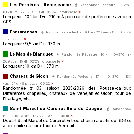
Les Perrières - Reméjeanne
Randonnée Pédestre · 10 km ·
D+210 m · 225 vus · 19 dl · 02:34 ·
crousselle
Longueur : 10,1 km D+ : 210 m À parcourir de préférence avec un
GPS
Fontarèches
Randonnée Pédestre · 9 km · 203 vus · 8 dl · 02:28
·
crousselle
Longueur : 9,5 km D+ : 170 m
Le Mas de Blanquet
Randonnée Pédestre · 10 km · D+370 m ·
269 vus · 15 dl · 02:29 ·
crousselle
Longueur : 10 km D+ : 370 m
Chateau de Gicon
Randonnée Pédestre · 17 km · D+370 m · 133
vus · 21 dl · 6 photos · 06:22
Randonnée # 03, saison 2025/2026 des Pousse-cailloux
Différentes chapelles, châteaux de Vénéjan et Gicon, tour de
l'horloge, etc...
Saint Marcel de Careiret Bois de Cuègne
Randonnée
Pédestre · 8 km · 447 vus · 36 dl ·
Grelin
Départ Saint Marcel de Careiret Entrée chemin à partir de RD6 et
à proximité du carrefour de Verfeuil