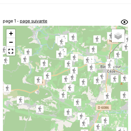
Dénivelé min/max
Auteur
Dossier
et
page 1 -
page suivante
sous-dossiers
+
Trier par
−
Horodatage
Photos