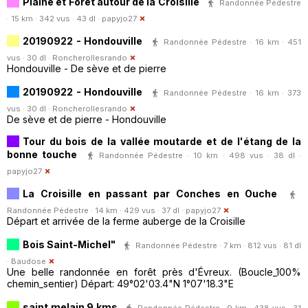
Plaine et Foret autour de la Croisille
Randonnée Pédestre
· 15 km · 342 vus · 43 dl ·
papyjo27
20190922 - Hondouville
Randonnée Pédestre · 16 km · 451
vus · 30 dl ·
Roncherollesrando
Hondouville - De sève et de pierre
20190922 - Hondouville
Randonnée Pédestre · 16 km · 373
vus · 30 dl ·
Roncherollesrando
De sève et de pierre - Hondouville
Tour du bois de la vallée moutarde et de l'étang de la
bonne touche
Randonnée Pédestre · 10 km · 498 vus · 38 dl ·
papyjo27
La Croisille en passant par Conches en Ouche
Randonnée Pédestre · 14 km · 429 vus · 37 dl ·
papyjo27
Départ et arrivée de la ferme auberge de la Croisille
Bois Saint-Michel"
Randonnée Pédestre · 7 km · 812 vus · 81 dl
·
Baudose
Une belle randonnée en forêt près d'Évreux. (Boucle_100%
chemin_sentier) Départ: 49°02'03.4"N 1°07'18.3"E
saint melain 9 kms
Randonnée Pédestre · 9 km · 438 vus · 31