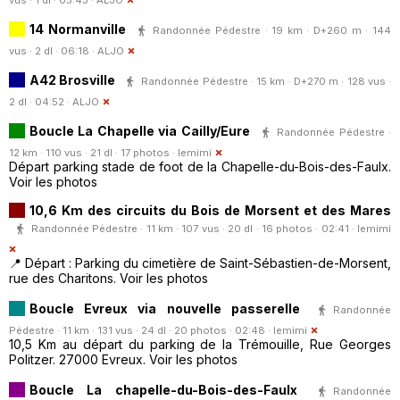
14 Normanville
Randonnée Pédestre · 19 km · D+260 m · 144
vus · 2 dl · 06:18 ·
ALJO
A42 Brosville
Randonnée Pédestre · 15 km · D+270 m · 128 vus ·
2 dl · 04:52 ·
ALJO
Boucle La Chapelle via Cailly/Eure
Randonnée Pédestre ·
12 km · 110 vus · 21 dl · 17 photos ·
lemimi
Départ parking stade de foot de la Chapelle-du-Bois-des-Faulx.
Voir les photos
10,6 Km des circuits du Bois de Morsent et des Mares
Randonnée Pédestre · 11 km · 107 vus · 20 dl · 16 photos · 02:41 ·
lemimi
📍 Départ : Parking du cimetière de Saint-Sébastien-de-Morsent,
rue des Charitons. Voir les photos
Boucle Evreux via nouvelle passerelle
Randonnée
Pédestre · 11 km · 131 vus · 24 dl · 20 photos · 02:48 ·
lemimi
10,5 Km au départ du parking de la Trémouille, Rue Georges
Politzer. 27000 Evreux. Voir les photos
Boucle La chapelle-du-Bois-des-Faulx
Randonnée