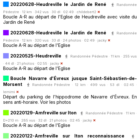
20220628-Heudreville le Jardin de René
Randonnée
Pédestre · 12 km · 342 vus · 30 dl · 02:49 ·
childebert2
Boucle A-R au départ de l'Eglise de Heudreville avec visite du
Jardin de René
20220628-Heudreville le Jardin de René
Randonnée
Pédestre · 12 km · 320 vus · 33 dl · 24 photos · 02:49 ·
jacky
Boucle A-R au départ de l'Eglise
20220525-Heudreville
Randonnée Pédestre · 11 km · 255 vus
· 44 dl · 21 photos · 02:55 ·
jacky
Boucle A-R au départ de l'Eglise
Boucle Navarre d'Évreux jusque Saint-Sébastien-de-
Morsent
Randonnée Pédestre · 12 km · 499 vus · 53 dl · 02:45 ·
lemimi
Départ du parking de l'hippodrome de Navarre d'Évreux. En
sens anti-horaire. Voir les photos
20220129-Amfreville sur Iton
Randonnée Pédestre · 11 km ·
D+210 m · 285 vus · 32 dl · 21 photos · 02:45 ·
jacky
Boucle A-R au départ de l'Eglise
20220122-Amfreville sur Iton reconnaissance