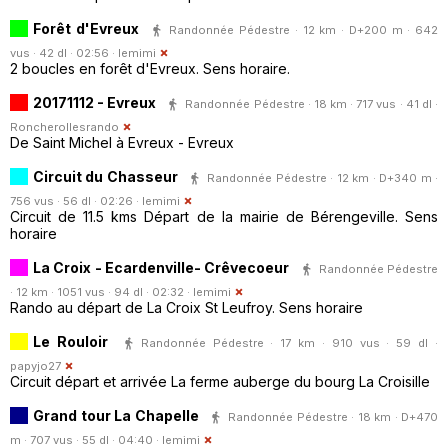
Forêt d'Evreux
Randonnée Pédestre · 12 km · D+200 m · 642
vus · 42 dl · 02:56 ·
lemimi
2 boucles en forêt d'Evreux. Sens horaire.
20171112 - Evreux
Randonnée Pédestre · 18 km · 717 vus · 41 dl ·
Roncherollesrando
De Saint Michel à Evreux - Evreux
Circuit du Chasseur
Randonnée Pédestre · 12 km · D+340 m ·
756 vus · 56 dl · 02:26 ·
lemimi
Circuit de 11.5 kms Départ de la mairie de Bérengeville. Sens
horaire
La Croix - Ecardenville- Crêvecoeur
Randonnée Pédestre
· 12 km · 1051 vus · 94 dl · 02:32 ·
lemimi
Rando au départ de La Croix St Leufroy. Sens horaire
Le Rouloir
Randonnée Pédestre · 17 km · 910 vus · 59 dl ·
papyjo27
Circuit départ et arrivée La ferme auberge du bourg La Croisille
Grand tour La Chapelle
Randonnée Pédestre · 18 km · D+470
m · 707 vus · 55 dl · 04:40 ·
lemimi