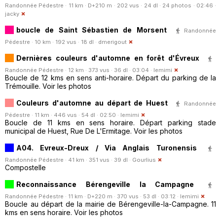
Randonnée Pédestre · 11 km · D+210 m · 202 vus · 24 dl · 24 photos · 02:46 ·
jacky
boucle de Saint Sébastien de Morsent
Randonnée
Pédestre · 10 km · 192 vus · 18 dl ·
dmerigout
Dernières couleurs d'automne en forêt d'Évreux
Randonnée Pédestre · 12 km · 373 vus · 36 dl · 03:04 ·
lemimi
Boucle de 12 kms en sens anti-horaire. Départ du parking de la
Trémouille. Voir les photos
Couleurs d'automne au départ de Huest
Randonnée
Pédestre · 11 km · 446 vus · 54 dl · 02:50 ·
lemimi
Boucle de 11 kms en sens horaire. Départ parking stade
municipal de Huest, Rue De L'Ermitage. Voir les photos
A04. Evreux-Dreux / Via Anglais Turonensis
Randonnée Pédestre · 41 km · 351 vus · 39 dl ·
Gourlius
Compostelle
Reconnaissance Bérengeville la Campagne
Randonnée Pédestre · 11 km · D+220 m · 370 vus · 53 dl · 03:12 ·
lemimi
Boucle au départ de la mairie de Bérengeville-la-Campagne. 11
kms en sens horaire. Voir les photos