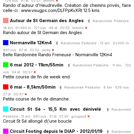
· 724 vus · 41 dl · 02:57 ·
lemimi
Rando d'autour d'Heudreville. Création de chemins privés, faire
celle-ci : www.visugpx.com/DLFPpKvXRt 12.5 kms
Autour de St Germain des Angles
Randonnée Pédestre ·
18 km · D+360 m · 721 vus · 46 dl · 03:55 ·
lemimi
Rando autour de St Germain des Angles
Normanville 12Km4
Randonnée Pédestre · 12 km · D+300 m ·
691 vus · 67 dl · 02:52 ·
jacky
Belle Randonnée Rando Freneuse - Normanville 12Km4
6 mai 2012 - 11km/55min
Randonnée Pédestre · 11 km · 722
vus · 34 dl · 00:57
Petite course de fin de week end.
6 mai - 8,5km/50min
Randonnée Pédestre · 8 km · 539 vus ·
27 dl · 00:47
Petite course de fin de dimanche
Circuit St Sé - 15,5 Km avec dénivelé
Randonnée
Pédestre · 15 km · 691 vus · 31 dl · 01:30 ·
gougaud
Circuit St Sé allongé d\'une boucle
Circuit Footing depuis le DIAP - 2012/01/19
Randonnée