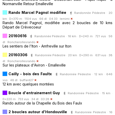
Normanville Retour Emalleville
Rando Marcel Pagnol modifiée
Randonnée Pédestre · 20
km · D+370 m · 1104 vus · 66 dl · 04:33 ·
lemimi
Rando Marcel Pagnol, modifiée avec 2 boucles de 10 kms
Départ de Crèvecoeur
20160616
Randonnée Pédestre · 16 km · D+240 m · 721 vus · 56
dl ·
Roncherollesrando
Les sentiers de l'Iton - Amfreville sur Iton
20160306
Randonnée Pédestre · 20 km · D+290 m · 631 vus · 38
dl ·
Roncherollesrando
Sur les plateaux d'Aviron - Emalleville
Cailly - bois des Faultx
Randonnée Pédestre · 12 km · 646
vus · 48 dl ·
buffard27
12 km avec quelques montées
Boucle d'entrainement Guy
Randonnée Pédestre · 15 km ·
D+220 m · 733 vus · 34 dl · 03:28
Rando autour de la Chapelle du Bois des Faulx
2 boucles autour d'Hondouville
Randonnée Pédestre · 16