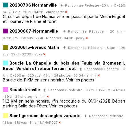
20230706 Normanville
Randonnée Pédestre · 20 km · D+280
m · 231 vus · 26 dl · 04:28 ·
childebert2
Circuit au départ de Normanville en passant par le Mesni Fuguet
et Tourneville Plaine et forêt
20230607-Normanville
Randonnée Pédestre · 20 km ·
D+280 m · 160 vus · 27 dl · 17 photos · 04:38 ·
jacky
20230615-Evreux Matin
Randonnée Pédestre · 8 km · 198
vus · 29 dl · 02:30 ·
jacky
Boucle La Chapelle du bois des Faulx via Bromesnil,
Boos, Verdun et retour terrain foot
Randonnée Pédestre · 11
km · D+200 m · 320 vus · 40 dl · 24 photos · 03:04 ·
lemimi
Boucle de 11 KM en sens horaire. Voir les photos
Boucle Irreville
Randonnée Pédestre · 11 km · D+270 m · 417 vus
· 39 dl · 24 photos ·
lemimi
11,2 KM en sens horaire. (fin raccourcie du 01/04/2021) Départ
parking Salle des Fêtes. Voir les photos
Saint germain des angles variante
Randonnée Pédestre ·
12 km · 518 vus · 34 dl ·
NANARD27