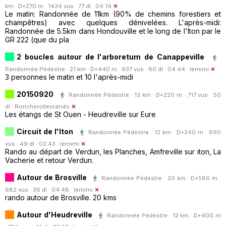
km · D+270 m · 1434 vus · 77 dl · 04:14
Le matin: Randonnée de 11km (90% de chemins forestiers et
champêtres) avec quelques dénivelées. L'après-midi:
Randonnée de 5.5km dans Hondouville et le long de l'Iton par le
GR 222 (que du pla
2 boucles autour de l'arboretum de Canappeville
Randonnée Pédestre · 21 km · D+440 m · 937 vus · 60 dl · 04:44 ·
lemimi
3 personnes le matin et 10 l'après-midi
20150920
Randonnée Pédestre · 13 km · D+220 m · 717 vus · 50
dl ·
Roncherollesrando
Les étangs de St Ouen - Heudreville sur Eure
Circuit de l'Iton
Randonnée Pédestre · 12 km · D+240 m · 890
vus · 49 dl · 02:43 ·
lemimi
Rando au départ de Verdun, les Planches, Amfreville sur iton, La
Vacherie et retour Verdun.
Autour de Brosville
Randonnée Pédestre · 20 km · D+580 m ·
682 vus · 36 dl · 04:48 ·
lemimi
rando autour de Brosville. 20 kms
Autour d'Heudreville
Randonnée Pédestre · 12 km · D+400 m