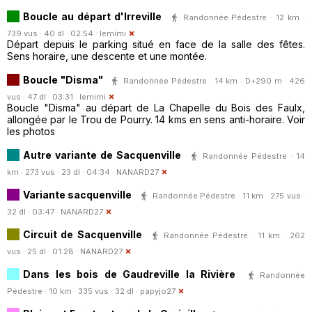
Boucle au départ d'Irreville
Randonnée Pédestre · 12 km ·
739 vus · 40 dl · 02:54 ·
lemimi
Départ depuis le parking situé en face de la salle des fêtes.
Sens horaire, une descente et une montée.
Boucle "Disma"
Randonnée Pédestre · 14 km · D+290 m · 426
vus · 47 dl · 03:31 ·
lemimi
Boucle "Disma" au départ de La Chapelle du Bois des Faulx,
allongée par le Trou de Pourry. 14 kms en sens anti-horaire. Voir
les photos
Autre variante de Sacquenville
Randonnée Pédestre · 14
km · 273 vus · 23 dl · 04:34 ·
NANARD27
Variante sacquenville
Randonnée Pédestre · 11 km · 275 vus ·
32 dl · 03:47 ·
NANARD27
Circuit de Sacquenville
Randonnée Pédestre · 11 km · 262
vus · 25 dl · 01:28 ·
NANARD27
Dans les bois de Gaudreville la Rivière
Randonnée
Pédestre · 10 km · 335 vus · 32 dl ·
papyjo27