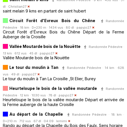
dl ·
Christian27
saint melain 9 kms en partant de saint hubert
Circuit Forêt d'Evreux Bois du Chêne
Randonnée
Pédestre · 18 km · D+230 m · 1434 vus · 80 dl ·
papyjo27
Circuit Forêt d'Évreux Bois du Chêne Départ de la Ferme
Auberge de la Croisille
Vallée Moutarde bois de la Nouëtte
Randonnée Pédestre ·
13 km · 612 vus · 45 dl ·
papyjo27
Vallée Moutarde bois de la Nouëtte
Le tour du moulin à Tan
Randonnée Pédestre · 14 km · 628
vus · 49 dl ·
papyjo27
Le tour du moulin à Tan La Croisille ,St Elier, Burey
Heurteloupe le bois de la vallée moutarde
Randonnée
Pédestre · 12 km · 1030 vus · 78 dl ·
papyjo27
Heurteloupe le bois de la vallée moutarde Départ et arrivée de
la Ferme auberge de la haute Croisille
Au départ de la Chapelle
Randonnée Pédestre · 18 km ·
D+210 m · 712 vus · 67 dl · 04:09 ·
lemimi
Rando au départ de la Chapelle du Bois des Faulx. Sens horaire