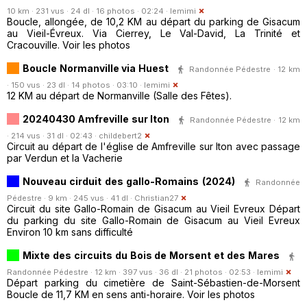
10 km · 231 vus · 24 dl · 16 photos · 02:24 ·
lemimi
Boucle, allongée, de 10,2 KM au départ du parking de Gisacum
au Vieil-Évreux. Via Cierrey, Le Val-David, La Trinité et
Cracouville. Voir les photos
Boucle Normanville via Huest
Randonnée Pédestre · 12 km
· 150 vus · 23 dl · 14 photos · 03:10 ·
lemimi
12 KM au départ de Normanville (Salle des Fêtes).
20240430 Amfreville sur Iton
Randonnée Pédestre · 12 km
· 214 vus · 31 dl · 02:43 ·
childebert2
Circuit au départ de l'église de Amfreville sur Iton avec passage
par Verdun et la Vacherie
Nouveau cirduit des gallo-Romains (2024)
Randonnée
Pédestre · 9 km · 245 vus · 41 dl ·
Christian27
Circuit du site Gallo-Romain de Gisacum au Vieil Evreux Départ
du parking du site Gallo-Romain de Gisacum au Vieil Evreux
Environ 10 km sans difficulté
Mixte des circuits du Bois de Morsent et des Mares
Randonnée Pédestre · 12 km · 397 vus · 36 dl · 21 photos · 02:53 ·
lemimi
Départ parking du cimetière de Saint-Sébastien-de-Morsent
Boucle de 11,7 KM en sens anti-horaire. Voir les photos