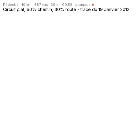
Pédestre · 10 km · 687 vus · 39 dl · 00:58 ·
gougaud
Circuit plat, 60% chemin, 40% route - tracé du 19 Janvier 2012