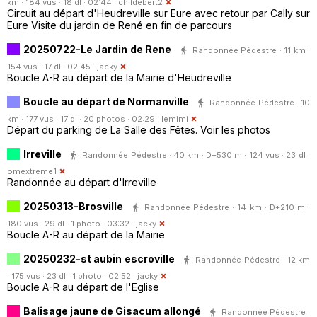
km · 184 vus · 18 dl · 02:44 ·
childebert2
Circuit au départ d'Heudreville sur Eure avec retour par Cally sur
Eure Visite du jardin de René en fin de parcours
20250722-Le Jardin de Rene
Randonnée Pédestre · 11 km ·
154 vus · 17 dl · 02:45 ·
jacky
Boucle A-R au départ de la Mairie d'Heudreville
Boucle au départ de Normanville
Randonnée Pédestre · 10
km · 177 vus · 17 dl · 20 photos · 02:29 ·
lemimi
Départ du parking de La Salle des Fêtes. Voir les photos
Irreville
Randonnée Pédestre · 40 km · D+530 m · 124 vus · 23 dl ·
omextreme1
Randonnée au départ d'Irreville
20250313-Brosville
Randonnée Pédestre · 14 km · D+210 m ·
180 vus · 29 dl · 1 photo · 03:32 ·
jacky
Boucle A-R au départ de la Mairie
20250232-st aubin escroville
Randonnée Pédestre · 12 km
· 175 vus · 23 dl · 1 photo · 02:52 ·
jacky
Boucle A-R au départ de l'Eglise
Balisage jaune de Gisacum allongé
Randonnée Pédestre ·