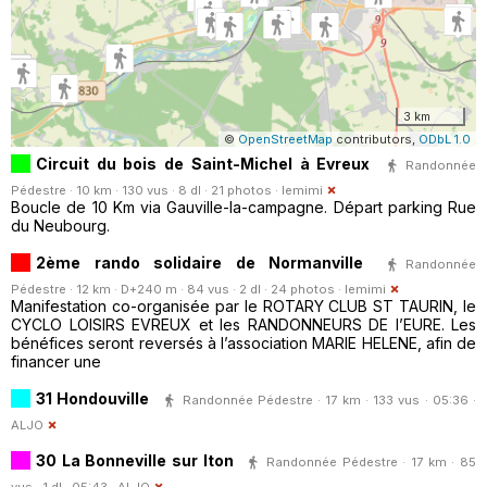
3 km
©
OpenStreetMap
contributors,
ODbL 1.0
Circuit du bois de Saint-Michel à Evreux
Randonnée
Pédestre · 10 km · 130 vus · 8 dl · 21 photos ·
lemimi
Boucle de 10 Km via Gauville-la-campagne. Départ parking Rue
du Neubourg.
2ème rando solidaire de Normanville
Randonnée
Pédestre · 12 km · D+240 m · 84 vus · 2 dl · 24 photos ·
lemimi
Manifestation co-organisée par le ROTARY CLUB ST TAURIN, le
CYCLO LOISIRS EVREUX et les RANDONNEURS DE l’EURE. Les
bénéfices seront reversés à l’association MARIE HELENE, afin de
financer une
31 Hondouville
Randonnée Pédestre · 17 km · 133 vus · 05:36 ·
ALJO
30 La Bonneville sur Iton
Randonnée Pédestre · 17 km · 85
vus · 1 dl · 05:43 ·
ALJO