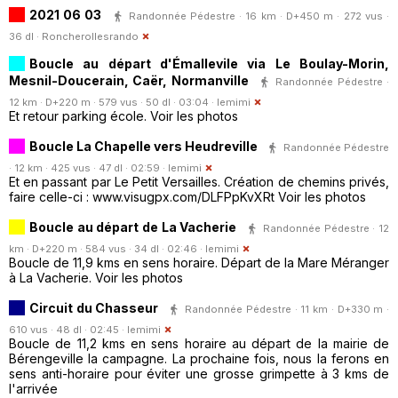
2021 06 03
Randonnée Pédestre · 16 km · D+450 m · 272 vus ·
36 dl ·
Roncherollesrando
Boucle au départ d'Émallevile via Le Boulay-Morin,
Mesnil-Doucerain, Caër, Normanville
Randonnée Pédestre ·
12 km · D+220 m · 579 vus · 50 dl · 03:04 ·
lemimi
Et retour parking école. Voir les photos
Boucle La Chapelle vers Heudreville
Randonnée Pédestre
· 12 km · 425 vus · 47 dl · 02:59 ·
lemimi
Et en passant par Le Petit Versailles. Création de chemins privés,
faire celle-ci : www.visugpx.com/DLFPpKvXRt Voir les photos
Boucle au départ de La Vacherie
Randonnée Pédestre · 12
km · D+220 m · 584 vus · 34 dl · 02:46 ·
lemimi
Boucle de 11,9 kms en sens horaire. Départ de la Mare Méranger
à La Vacherie. Voir les photos
Circuit du Chasseur
Randonnée Pédestre · 11 km · D+330 m ·
610 vus · 48 dl · 02:45 ·
lemimi
Boucle de 11,2 kms en sens horaire au départ de la mairie de
Bérengeville la campagne. La prochaine fois, nous la ferons en
sens anti-horaire pour éviter une grosse grimpette à 3 kms de
l'arrivée