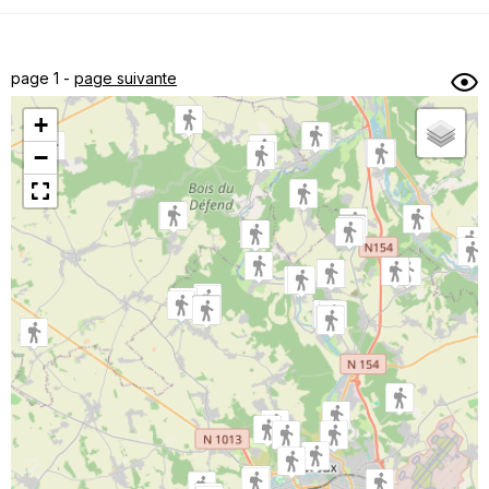
Dénivelé min/max
Auteur
Dossier
et
page 1 -
page suivante
sous-dossiers
+
Trier par
−
Horodatage
Photos