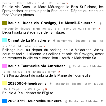
Pédestre · 10 km · 173 vus · 19 dl · 02:36 ·
lemimi
Boucle via Boos, La Mare Méranger, le Bois St-Richard, les
Éprevanches et retour par la Briqueterie. Départ du stade de
foot. Voir les photos
Boucle Huest via Gravigny, Le Mesnil-Doucerain
Randonnée Pédestre · 11 km · 106 vus · 21 dl · 16 photos · 02:44 ·
lemimi
Départ parking stade, rue de l'Ermitage.
Circuit de La Maladrerie
Randonnée Pédestre · 6 km · 185
vus · 19 dl · 24 photos ·
lemimi
Balisage bleu au départ du parking de La Maladrerie. Assez
court et facile, il sillonne les collines et bois de Gravigny, avant
de retrouver la ville en suivant l’Îton jusqu’à la Maladrerie Sa
Boucle Tourneville via Autrebosc
Randonnée Pédestre ·
12 km · 158 vus · 18 dl · 19 photos ·
lemimi
12,3 Km au départ du parking de la Mairie de Tourneville.
20250904-heudreville
Randonnée Pédestre · 12 km · 132 vus
· 18 dl · 24 photos · 03:12 ·
jacky
Boucle A-R au départ de l'Eglise
20250722 Heudreville sur eure
Randonnée Pédestre · 12