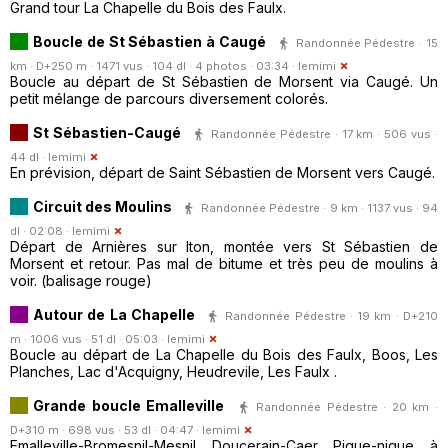
Grand tour La Chapelle du Bois des Faulx.
Boucle de St Sébastien à Caugé
Randonnée Pédestre · 15
km · D+250 m · 1471 vus · 104 dl · 4 photos · 03:34 ·
lemimi
Boucle au départ de St Sébastien de Morsent via Caugé. Un
petit mélange de parcours diversement colorés.
St Sébastien-Caugé
Randonnée Pédestre · 17 km · 506 vus ·
44 dl ·
lemimi
En prévision, départ de Saint Sébastien de Morsent vers Caugé.
Circuit des Moulins
Randonnée Pédestre · 9 km · 1137 vus · 94
dl · 02:08 ·
lemimi
Départ de Arnières sur Iton, montée vers St Sébastien de
Morsent et retour. Pas mal de bitume et très peu de moulins à
voir. (balisage rouge)
Autour de La Chapelle
Randonnée Pédestre · 19 km · D+210
m · 1006 vus · 51 dl · 05:03 ·
lemimi
Boucle au départ de La Chapelle du Bois des Faulx, Boos, Les
Planches, Lac d'Acquigny, Heudrevile, Les Faulx .
Grande boucle Emalleville
Randonnée Pédestre · 20 km ·
D+310 m · 698 vus · 53 dl · 04:47 ·
lemimi
Emalleville-Bromesnil-Mesnil Doucerain-Caer Pique-nique à