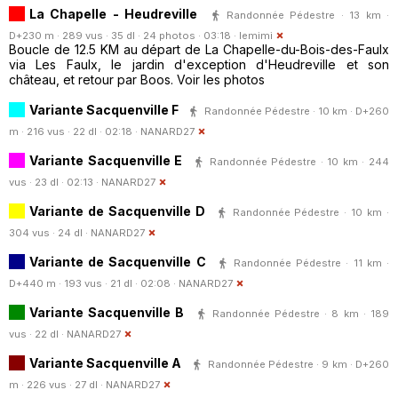
La Chapelle - Heudreville
Randonnée Pédestre · 13 km ·
D+230 m · 289 vus · 35 dl · 24 photos · 03:18 ·
lemimi
Boucle de 12.5 KM au départ de La Chapelle-du-Bois-des-Faulx
via Les Faulx, le jardin d'exception d'Heudreville et son
château, et retour par Boos. Voir les photos
Variante Sacquenville F
Randonnée Pédestre · 10 km · D+260
m · 216 vus · 22 dl · 02:18 ·
NANARD27
Variante Sacquenville E
Randonnée Pédestre · 10 km · 244
vus · 23 dl · 02:13 ·
NANARD27
Variante de Sacquenville D
Randonnée Pédestre · 10 km ·
304 vus · 24 dl ·
NANARD27
Variante de Sacquenville C
Randonnée Pédestre · 11 km ·
D+440 m · 193 vus · 21 dl · 02:08 ·
NANARD27
Variante Sacquenville B
Randonnée Pédestre · 8 km · 189
vus · 22 dl ·
NANARD27
Variante Sacquenville A
Randonnée Pédestre · 9 km · D+260
m · 226 vus · 27 dl ·
NANARD27