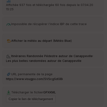
r
Affichée 937 fois et téléchargée 60 fois depuis le 07.04.20
d
15:25
é
p
ar
t
Impossible de récupérer l'indice IBP de cette trace
ar
ri
v
Afficher la météo au départ (Météo Blue)
é
e
Itinéraires Randonnée Pédestre autour de
Canappeville
·
C
Les plus belles randonnées autour de Canappeville
ou
le
ur
URL permanente de la page
https://www.visugpx.com/SVScgSdGBi
Télécharger le fichier
GPX
KML
Ep
ai
ss