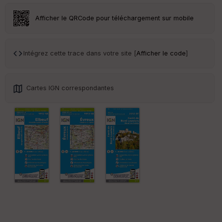
eu
r
Afficher le QRCode pour téléchargement sur mobile
Tr
an
sp
Intégrez cette trace dans votre site [
Afficher le code
]
ar
en
ce
Cartes IGN correspondantes
Po
int
illé
s
S
e
n
s
St
re