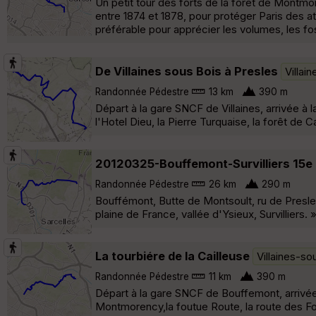
Un petit tour des forts de la forêt de Montm
entre 1874 et 1878, pour protéger Paris des at
préférable pour apprécier les volumes, les f
De Villaines sous Bois à Presles
Villai
Randonnée Pédestre
13 km
390 m
Départ à la gare SNCF de Villaines, arrivée 
l'Hotel Dieu, la Pierre Turquaise, la forêt de 
20120325-Bouffemont-Survilliers 15e
Randonnée Pédestre
26 km
290 m
Bouffémont, Butte de Montsoult, ru de Presle,
plaine de France, vallée d'Ysieux, Survilliers. 
La tourbiére de la Cailleuse
Villaines-so
Randonnée Pédestre
11 km
390 m
Départ à la gare SNCF de Bouffemont, arrivé
Montmorency,la foutue Route, la route des Fon