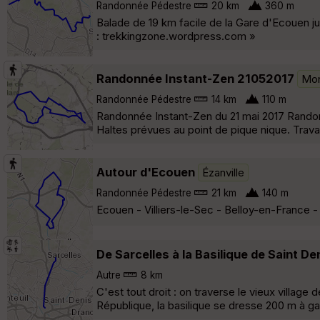
Randonnée Pédestre
20 km
360 m
Balade de 19 km facile de la Gare d'Ecouen ju
: trekkingzone.wordpress.com »
Randonnée Instant-Zen 21052017
Mon
Randonnée Pédestre
14 km
110 m
Randonnée Instant-Zen du 21 mai 2017 Randonn
Haltes prévues au point de pique nique. Trava
Autour d'Ecouen
Ézanville
Randonnée Pédestre
21 km
140 m
Ecouen - Villiers-le-Sec - Belloy-en-France
De Sarcelles à la Basilique de Saint De
Autre
8 km
C'est tout droit : on traverse le vieux village
République, la basilique se dresse 200 m à g