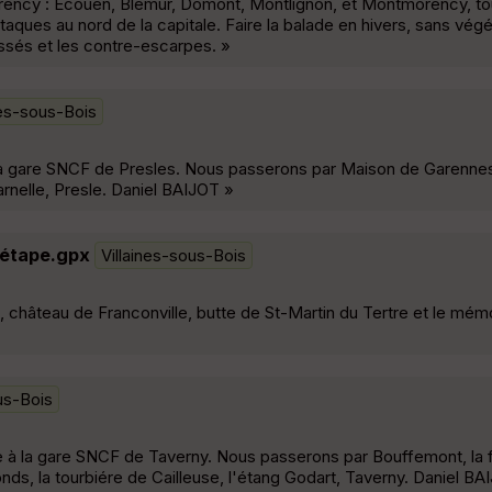
orency : Ecouen, Blémur, Domont, Montlignon, et Montmorency, to
taques au nord de la capitale. Faire la balade en hivers, sans végé
ossés et les contre-escarpes. »
nes-sous-Bois
à la gare SNCF de Presles. Nous passerons par Maison de Garennes
Carnelle, Presle. Daniel BAIJOT »
 étape.gpx
Villaines-sous-Bois
 château de Franconville, butte de St-Martin du Tertre et le mém
»
us-Bois
e à la gare SNCF de Taverny. Nous passerons par Bouffemont, la 
ds, la tourbiére de Cailleuse, l'étang Godart, Taverny. Daniel BA