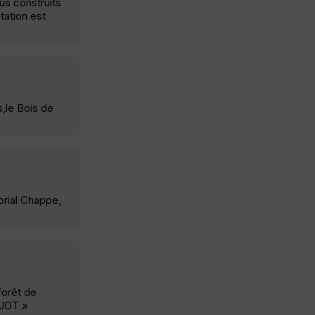
us construits
tation est
,le Bois de
orial Chappe,
forêt de
IJOT »