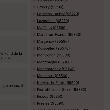
Gonesse (95500)
Groslay (95410)
Le Mesnil-Aubry (95720)
Luzarches (95270)
Maffliers (95560)
Mareil-en-France (95850)
Margency (95580)
Moisselles (95570)
 le Fond de la
Montlignon (95680)
AIJOT »
Montmagny (95360)
Montmorency (95160)
Montsoult (95560)
Nerville-la-Forêt (95590)
aque année. 3
Pierrefitte-sur-Seine (93380)
Piscop (95350)
Presles (95590)