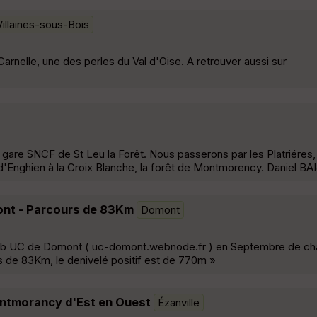
Villaines-sous-Bois
Carnelle, une des perles du Val d'Oise. A retrouver aussi sur
 gare SNCF de St Leu la Forêt. Nous passerons par les Platriéres,
t d'Enghien à la Croix Blanche, la forêt de Montmorency. Daniel B
ont - Parcours de 83Km
Domont
lub UC de Domont ( uc-domont.webnode.fr ) en Septembre de ch
 de 83Km, le denivelé positif est de 770m »
ontmorancy d'Est en Ouest
Ézanville