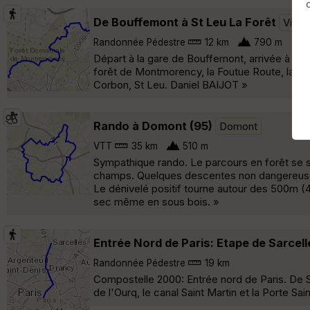
De Bouffemont à St Leu La Forêt
Villa
Randonnée Pédestre
12 km
790 m
Départ à la gare de Bouffemont, arrivée à la g
forêt de Montmorency, la Foutue Route, la fon
Corbon, St Leu. Daniel BAIJOT »
Rando à Domont (95)
Domont
VTT
35 km
510 m
Sympathique rando. Le parcours en forêt se si
champs. Quelques descentes non dangereuses
Le dénivelé positif tourne autour des 500m (
sec même en sous bois. »
Entrée Nord de Paris: Etape de Sarcell
Randonnée Pédestre
19 km
Compostelle 2000: Entrée nord de Paris. De Sar
de l'Ourq, le canal Saint Martin et la Porte Sain