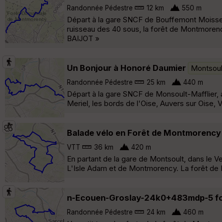
Randonnée Pédestre
12 km
550 m
Départ à la gare SNCF de Bouffemont Moissell
ruisseau des 40 sous, la forêt de Montmorency
BAIJOT »
Un Bonjour à Honoré Daumier
Montsoul
Randonnée Pédestre
25 km
440 m
Départ à la gare SNCF de Monsoult-Mafflier, 
Meriel, les bords de l'Oise, Auvers sur Oise,
Balade vélo en Forêt de Montmorency 
VTT
36 km
420 m
En partant de la gare de Montsoult, dans le V
L'Isle Adam et de Montmorency. La forêt de 
n-Ecouen-Groslay-24k0+483mdp-5 fo
Randonnée Pédestre
24 km
460 m