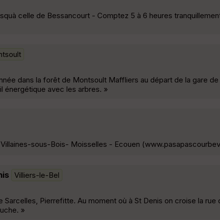
squà celle de Bessancourt - Comptez 5 à 6 heures tranquillement. 
tsoult
ée dans la forêt de Montsoult Maffliers au départ de la gare de
il énergétique avec les arbres. »
 - Villaines-sous-Bois- Moisselles - Ecouen (www.pasapascourbe
nis
Villiers-le-Bel
 de Sarcelles, Pierrefitte. Au moment où à St Denis on croise la rue 
auche. »