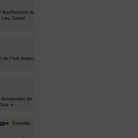
r Bouffemont, le
 Leu. Daniel
t de l'Isle Adam,
ts domaniales de
Oise. »
.gpx
Ézanville