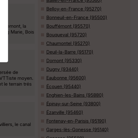
Baillet-en-France (95560)
Belloy-en-France (95270)
Bonneuil-en-France (95500)
ouffemont, la
Bouffémont (95570)
étang Marie, Bois
Bouqueval (95720)
Chaumontel (95270)
Deuil-la-Barre (95170)
Domont (95330)
Dugny (93440)
versée de
Eaubonne (95600)
 VTTiste moyen.
le terrain trés
Écouen (95440)
Enghien-les-Bains (95880)
Épinay-sur-Seine (93800)
Ézanville (95460)
Fontenay-en-Parisis (95190)
liers, le canal
Garges-lès-Gonesse (95140)