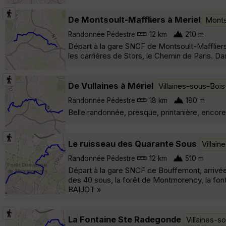
De Montsoult-Maffliers à Meriel
Monts
Randonnée Pédestre
12 km
210 m
Départ à la gare SNCF de Montsoult-Maffliers 
les carriéres de Stors, le Chemin de Paris. D
De Vullaines à Mériel
Villaines-sous-Bois
Randonnée Pédestre
18 km
180 m
Belle randonnée, presque, printanière, encore 
Le ruisseau des Quarante Sous
Villai
Randonnée Pédestre
12 km
510 m
Départ à la gare SNCF de Bouffemont, arrivée
des 40 sous, la forêt de Montmorency, la font
BAIJOT »
La Fontaine Ste Radegonde
Villaines-s