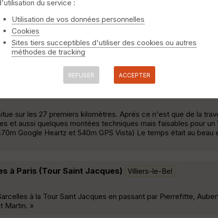
d'utilisation du service :
ines-sous-Bois
Utilisation de vos données personnelles
Cookies
are de St Leu. Nous passerons par le Tumultu, la Piéce de l'Ile, B
Sites tiers succeptibles d'utiliser des cookies ou autres
taine Ste Radegonde, l'étang de la Chasse, la Tour du Plumet, l'
méthodes de tracking
REFUSER
ACCEPTER
tue sur les 27 premiers kilomètres. Aprés ce n'est que de la tra
 et aussi quelques montées techniques mais faisables pour un
470m Google Heartz et 540m GPS Vista) Le temps était au beau et 
es à Paris (Tour Saint Jacques)
Villiers-le-Bel
celles à la Tour Saint Jacques en passant par Pierrefitte, Aubervil
t Martin. »