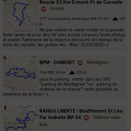
Boucle 53 Km Ermont-Ft de Carnelle
Ermont
VTT à assistance électrique
53 km
510
m
Ne pas oublier le casse croûte et la gourde.
Belle rando vtt pour des Vtt'istes avertis à travers forets,étangs
et plaine. Patrimoine de la région à découvrir, les étangs de la
foret de carnelle, les grottes etc... (Maj : 30/03/2025) »
BPM - DOMONT
Montlignon
Trail
16 km
210 m
pour le parking : entrer dans les GPS
"parking de Montlignon "ou" parking du
château de la chasse" ravito possible au
cimetière de la foret !. »
RANDO LIBERTE : Bouffémont St Leu
Par Isabelle IBP 54
Villaines-sous-
Bois