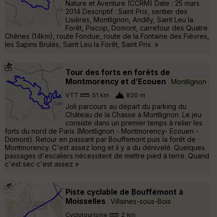
Nature et Aventure (CCRM) Date : 25 mars
2014 Descriptif : Saint Prix, sentier des
Lisières, Montlignon, Andilly, Saint Leu la
Forêt, Piscop, Domont, carrefour des Quatre
Chênes (14km), route Fondue, route de la Fontaine des Fièvres,
les Sapins Brulés, Saint Leu la Forêt, Saint Prix. »
Tour des forts en forêts de
Montmorency et d’Ecouen
Montlignon
VTT
51 km
820 m
Joli parcours au départ du parking du
Château de la Chasse à Montlignon. Le jeu
consiste dans un premier temps à relier les
forts du nord de Paris (Montlignon - Montmorency- Ecouen -
Domont). Retour en passant par Bouffemont puis la forêt de
Montmorency. C'est assez long et il y a du dénivelé. Quelques
passages d'escaliers nécessitent de mettre pied à terre. Quand
c'est sec c'est assez »
Piste cyclable de Bouffémont à
Moisselles
Villaines-sous-Bois
Cyclotourisme
2 km