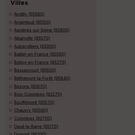
Villes
Andilly (95580)
Argenteuil (95100)
Asnières-sur-Seine (92600)
Attainville (95570)
Aubervilliers (93300)
Baillet-en-France (95560)
Belloy-en-France (95270)
Bessancourt (95550)
Béthemont-la-Forêt (95840)
Bezons (95870)
Bois-Colombes (92270)
Bouffémont (95570)
Chauvry (95560)
Colombes (92700)
Deuil-la-Barre (95170)
Domont (95330)