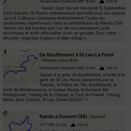
Randonnée Pédestre
19 km
370 m
Rando Club Yerrois Vendredi 12 Septembre
2025 Isabelle 28 Rando entrainement dénivelé pour les séjours
Jura et Collioure Cadaques Avertissement Toutes les
randonnées répertoriées dans la randothèque du Rando Club
Yerrois ont été tracées par l'un de nos animateurs, puis
reconnues et enfin effectuées avec un groupe. Pour votre
sécurité, regardez toujours la date à laqu »
De Bouffemont à St Leu La Forêt
Villaines-sous-Bois
Randonnée Pédestre
12 km
790 m
Départ à la gare de Bouffemont, arrivée à la
gare de St Leu. Nous passerons par le
Tumultu, la Piéce de l'Ile, Bouffemont, la
forêt de Montmorency, la Foutue Route, la fontaine Ste
Radegonde, l'étang de la Chasse, la Tour du Plumet, l'étang
Marie, Bois Corbon, St Leu. Daniel BAIJOT »
Rando à Domont (95)
Domont
VTT
35 km
510 m