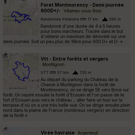
Foret Montmorency - Demi journée
600D+/-
Villaines-sous-Bois
Randonnée Pédestre
17 km
590 m
Randonné d'une durée de 4 à 5 heures
pour bons marcheurs. Tracée dans le but
d'obtenir un maximum de dénivelé sur une
demi journée. Soit un peu plus de 16km pour 600 D+ et D- »
Vtt - Entre forêts et vergers
Montlignon
VTT
57 km
720 m
Au départ du parking du Chateau de la
Chasse à Montlignon dans la forêt de
Montmorency, on se dirige SE vers Brice sur
forêt. On rejoint ensuite la forêt d'Ecouen et l'on passe de le
fort d'Ecouen puis vers le château ... aller faire un tour sur la
terrasse d'où on a une très belle vue. On se dirige ensuite plein
nord dans la plaine de France (nombreux vergers) en direction
de la forêt »
Virée havraise
Argenteuil