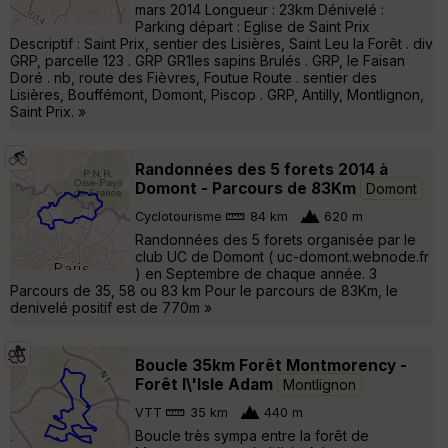
mars 2014 Longueur : 23km Dénivelé :
Parking départ : Eglise de Saint Prix
Descriptif : Saint Prix, sentier des Lisières, Saint Leu la Forêt . div
GRP, parcelle 123 . GRP GR1les sapins Brulés . GRP, le Faisan
Doré . nb, route des Fièvres, Foutue Route . sentier des
Lisières, Bouffémont, Domont, Piscop . GRP, Antilly, Montlignon,
Saint Prix. »
Randonnées des 5 forets 2014 à
Domont - Parcours de 83Km
Domont
Cyclotourisme
84 km
620 m
Randonnées des 5 forets organisée par le
club UC de Domont ( uc-domont.webnode.fr
) en Septembre de chaque année. 3
Parcours de 35, 58 ou 83 km Pour le parcours de 83Km, le
denivelé positif est de 770m »
Boucle 35km Forêt Montmorency -
Forêt l\'Isle Adam
Montlignon
VTT
35 km
440 m
Boucle très sympa entre la forêt de