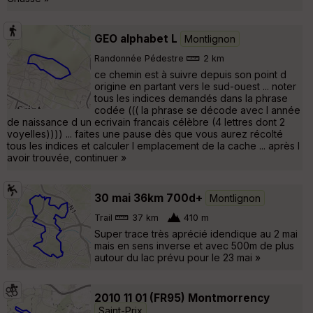
GEO alphabet L
Montlignon
Randonnée Pédestre
2 km
ce chemin est à suivre depuis son point d
origine en partant vers le sud-ouest ... noter
tous les indices demandés dans la phrase
codée ((( la phrase se décode avec l année
de naissance d un ecrivain francais célèbre (4 lettres dont 2
voyelles)))) ... faites une pause dès que vous aurez récolté
tous les indices et calculer l emplacement de la cache ... après l
avoir trouvée, continuer »
30 mai 36km 700d+
Montlignon
Trail
37 km
410 m
Super trace très aprécié idendique au 2 mai
mais en sens inverse et avec 500m de plus
autour du lac prévu pour le 23 mai »
2010 11 01 (FR95) Montmorrency
Saint-Prix