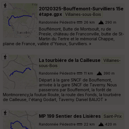
20120325-Bouffemont-Survilliers 15e
étape.gpx
Villaines-sous-Bois
Randonnée Pédestre
26 km
290 m
Bouffémont, Butte de Montsoult, ru de
Presle, château de Franconville, butte de St-
Martin du Tertre et le mémorial Chappe,
plaine de France, vallée d'Ysieux, Survilliers. »
La tourbiére de la Cailleuse
Villaines-
sous-Bois
Randonnée Pédestre
11 km
390 m
Départ à la gare SNCF de Bouffemont,
arrivée à la gare SNCF de Taverny. Nous
passerons par Bouffemont, la forêt de
Montmorency,la foutue Route, la route des Fonds, la tourbiére
de Cailleuse, l'étang Godart, Taverny. Daniel BAIJOT »
MP 199 Sentier des Lisières
Saint-Prix
Randonnée Pédestre
22 km
420 m