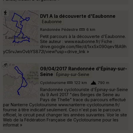
DV1 A la découverte d'Eaubonne
Eaubonne
Randonnée Pédestre
6 km
Petit parcours à la découverte d'Eaubonne.
Site auteur : www.eaubonne.fr/ Fiche :
drive.google.com/file/d/1xxSx090qev18A9h
yC5rvJwvOvbYS872I/view?usp=drive_link »
09/04/2017 Randonnée d'Épinay-sur-
Seine
Épinay-sur-Seine
Cyclotourisme
122 km
790 m
Randonnée cyclotouriste d'Épinay-sur-Seine
du 9 Avril 2017 "des Berges de Seine au
Pays de Thelle" trace du parcours effectué
par Nanterre Cyclotourisme www.nanterre-cyclotourisme.fr/
fournie à titre indicatif seulement. Ceci n'est pas le parcours
officiel, le circuit peut changer les années suivantes. Voir le site
Web de la Fédération Française de Cyclotourisme pour les
informat »