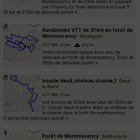
Montmorency et de l\'Isle Adam en passant
par Chauvry. En hiver attention à la boue !!!
35 km et 370m de dénivelé positif »
Randonnée VTT de 31 km en foret de
Montmorency
Montlignon
VTT
31 km
400 m
Petite randonnée sympa avec peu de
dénivelé en forêt de Montmorency. 31 km et
265m de dénivelé positif. »
boucle deuil_chateau chasse_1
Deuil-
la-Barre
VTT
21 km
une boucle de 21 km avec plus de 350m de
D . Départ deuil la barre allant au château de
la chasse dans la forêt de montmorency.
C'est un bon parcours sportif. »
Forêt de Montmorency
Saint-Leu-la-