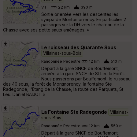
VTT
22 km
390 m
Sortie orientée vers les descentes les
sympa de Montomorrency. En particulier 2
passages sur la DH vers le chateau de la
Chasse avec ses petite sauts aménagés. »
Le ruisseau des Quarante Sous
Villaines-sous-Bois
Randonnée Pédestre
12 km
510 m
Départ à la gare SNCF de Bouffemont,
arrivée à la gare SNCF de St Leu la Forêt.
Nous passerons par Bouffemont, le ruisseau
des 40 sous, la forêt de Montmorency, la fontaine Ste
Radegonde, l'Etang de la Chasse, la route des Parquets, St
Leu. Daniel BAIJOT »
La Fontaine Ste Radegonde
Villaines-
sous-Bois
Randonnée Pédestre
12 km
550 m
Départ à la gare SNCF de Bouffemont