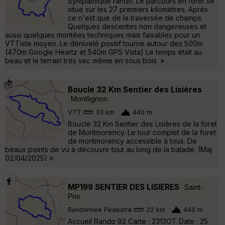
Sympathique rando. Le parcours en forêt se
situe sur les 27 premiers kilomètres. Aprés
ce n'est que de la traversée de champs.
Quelques descentes non dangereuses et
aussi quelques montées techniques mais faisables pour un
VTTiste moyen. Le dénivelé positif tourne autour des 500m
(470m Google Heartz et 540m GPS Vista) Le temps était au
beau et le terrain trés sec même en sous bois. »
Boucle 32 Km Sentier des Lisières
Montlignon
VTT
33 km
440 m
Boucle 32 Km Sentier des Lisières de la foret
de Montmorency. Le tour complet de la foret
de montmorency accessible à tous. De
beaux points de vu à découvrir tout au long de la balade. (Maj.
02/04/2025) »
MP199 SENTIER DES LISIERES
Saint-
Prix
Randonnée Pédestre
22 km
440 m
Accueil Rando 92 Carte : 2313OT Date : 25