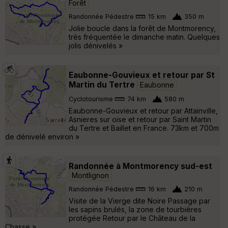
Forêt
Randonnée Pédestre
15 km
350 m
Jolie boucle dans la forêt de Montmorency,
très fréquentée le dimanche matin. Quelques
jolis dénivelés »
Eaubonne-Gouvieux et retour par St
Martin du Tertre
Eaubonne
Cyclotourisme
74 km
580 m
Eaubonne-Gouvieux et retour par Attainville,
Asnieres sur oise et retour par Saint Martin
du Tertre et Baillet en France. 73km et 700m
de dénivelé environ »
Randonnée à Montmorency sud-est
Montlignon
Randonnée Pédestre
16 km
210 m
Visite de la Vierge dite Noire Passage par
les sapins brulés, la zone de tourbières
protégée Retour par le Château de la
Chasse »