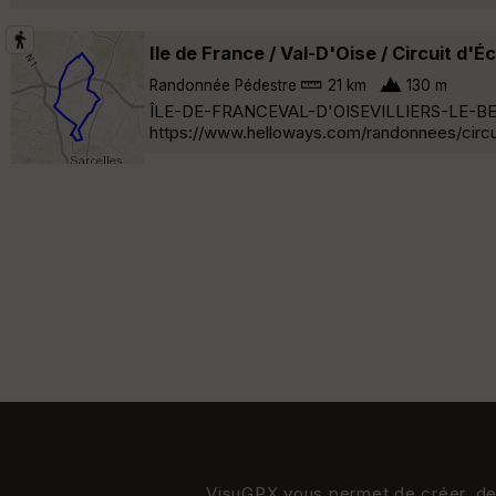
Ile de France / Val-D'Oise / Circuit d'
Randonnée Pédestre
21 km
130 m
ÎLE-DE-FRANCEVAL-D'OISEVILLIERS-LE-BEL C
https://www.helloways.com/randonnees/circu
VisuGPX vous permet de créer, de s