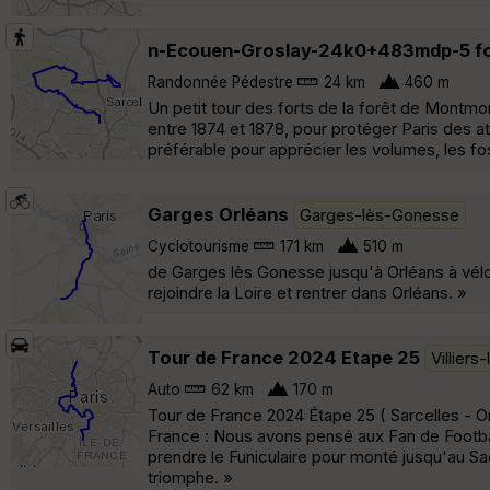
n-Ecouen-Groslay-24k0+483mdp-5 fo
Randonnée Pédestre
24 km
460 m
Un petit tour des forts de la forêt de Montm
entre 1874 et 1878, pour protéger Paris des at
préférable pour apprécier les volumes, les f
Garges Orléans
Garges-lès-Gonesse
Cyclotourisme
171 km
510 m
de Garges lès Gonesse jusqu'à Orléans à vélo e
rejoindre la Loire et rentrer dans Orléans. »
Tour de France 2024 Etape 25
Villiers
Auto
62 km
170 m
Tour de France 2024 Étape 25 ( Sarcelles - Orl
France : Nous avons pensé aux Fan de Footbal
prendre le Funiculaire pour monté jusqu'au Sa
triomphe. »