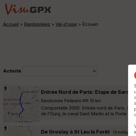
Accueil
>
Randonnées
>
Val-d'oise
> Écouen
Activité
Entrée Nord de Paris: Etape de Sarcell
Randonnée Pédestre
19 km
Compostelle 2000: Entrée nord de Paris. De Sar
de l'Ourq, le canal Saint Martin et la Porte Sain
De Groslay à St Leu la Forêt
Groslay