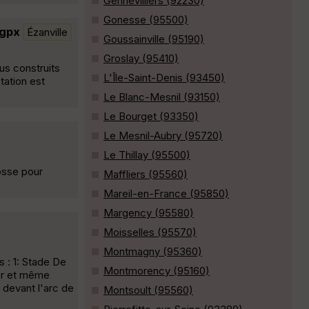
Gennevilliers (92230)
Gonesse (95500)
.gpx
Ézanville
Goussainville (95190)
Groslay (95410)
us construits
L'Île-Saint-Denis (93450)
tation est
Le Blanc-Mesnil (93150)
Le Bourget (93350)
Le Mesnil-Aubry (95720)
Le Thillay (95500)
Bosse pour
Maffliers (95560)
Mareil-en-France (95850)
Margency (95580)
Moisselles (95570)
Montmagny (95360)
s : 1: Stade De
Montmorency (95160)
ter et même
 devant l'arc de
Montsoult (95560)