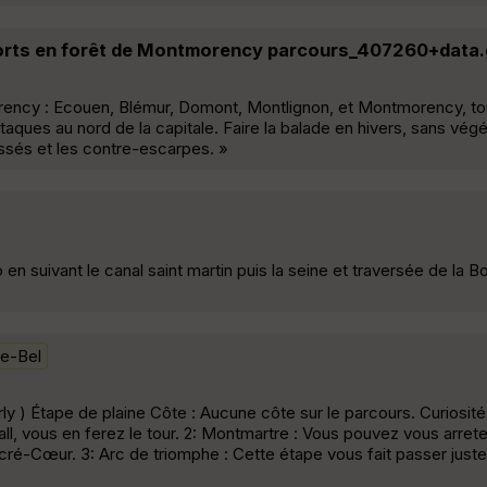
rts en forêt de Montmorency parcours_407260+data
orency : Ecouen, Blémur, Domont, Montlignon, et Montmorency, to
taques au nord de la capitale. Faire la balade en hivers, sans végé
ossés et les contre-escarpes. »
n suivant le canal saint martin puis la seine et traversée de la 
-le-Bel
y ) Étape de plaine Côte : Aucune côte sur le parcours. Curiosité
l, vous en ferez le tour. 2: Montmartre : Vous pouvez vous arre
cré-Cœur. 3: Arc de triomphe : Cette étape vous fait passer juste