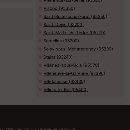
Pierrefitte-sur-Seine (93380)
Piscop (95350)
Saint-Brice-sous-Forêt (95350)
Saint-Denis (93200)
Saint-Martin-du-Tertre (95270)
Sarcelles (95200)
Soisy-sous-Montmorency (95230)
Stains (93240)
Villaines-sous-Bois (95570)
Villeneuve-la-Garenne (92390)
Villetaneuse (93430)
Villiers-le-Bel (95400)
res GPS de façon simple et gratuite