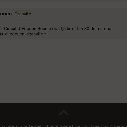
Écouen
Ézanville
ircuit d'Écouen Boucle de 21,5 km - 5 h 30 de marche
it-d-ecouen-ezanville »
uivre sur le terrain, d'analyser et de partager vos itinérai