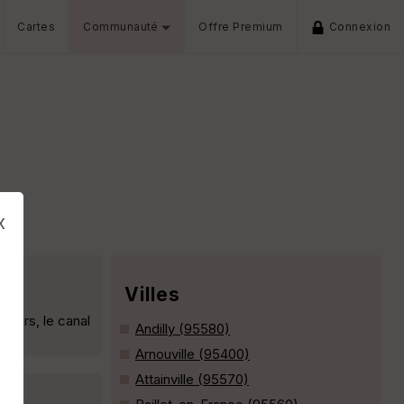
Cartes
Communauté
Offre Premium
Connexion
x
Villes
liers, le canal
Andilly (95580)
Arnouville (95400)
Attainville (95570)
s