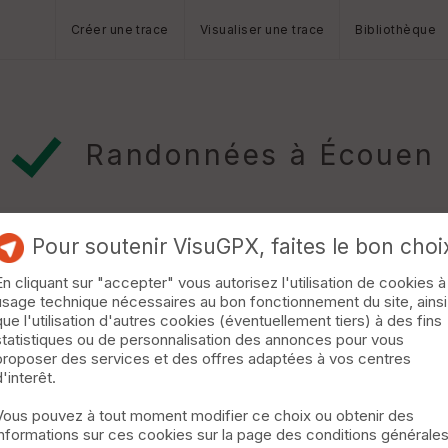
Créer une trace
Visualiser une trace
Bibliothèque
Randonnées à Écouen
Pour soutenir VisuGPX, faites le bon choi
En cliquant sur "accepter" vous autorisez l'utilisation de cookies à
usage technique nécessaires au bon fonctionnement du site, ainsi
es à Paris (Tour Saint Jacques)
Villiers-le-Bel
que l'utilisation d'autres cookies (éventuellement tiers) à des fins
statistiques ou de personnalisation des annonces pour vous
celles à la Tour Saint Jacques en passant par Pierrefitte, Aubervil
proposer des services et des offres adaptées à vos centres
t Martin. »
d'interêt.
Vous pouvez à tout moment modifier ce choix ou obtenir des
informations sur ces cookies sur la page des conditions générale