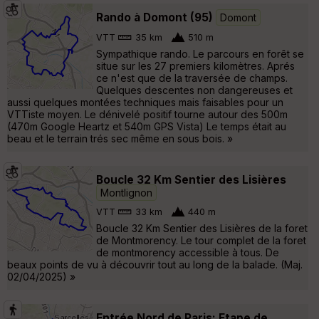
Rando à Domont (95)
Domont
VTT
35 km
510 m
Sympathique rando. Le parcours en forêt se
situe sur les 27 premiers kilomètres. Aprés
ce n'est que de la traversée de champs.
Quelques descentes non dangereuses et
aussi quelques montées techniques mais faisables pour un
VTTiste moyen. Le dénivelé positif tourne autour des 500m
(470m Google Heartz et 540m GPS Vista) Le temps était au
beau et le terrain trés sec même en sous bois. »
Boucle 32 Km Sentier des Lisières
Montlignon
VTT
33 km
440 m
Boucle 32 Km Sentier des Lisières de la foret
de Montmorency. Le tour complet de la foret
de montmorency accessible à tous. De
beaux points de vu à découvrir tout au long de la balade. (Maj.
02/04/2025) »
Entrée Nord de Paris: Etape de