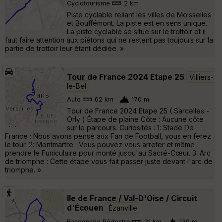
Cyclotourisme
2 km
Piste cyclable reliant les villes de Moisselles
et Bouffémont. La piste est en sens unique.
La piste cyclable se situe sur le trottoir et il
faut faire attention aux piétons qui ne restent pas toujours sur la
partie de trottoir leur étant dédiée. »
Tour de France 2024 Etape 25
Villiers-
le-Bel
Auto
62 km
170 m
Tour de France 2024 Étape 25 ( Sarcelles -
Orly ) Étape de plaine Côte : Aucune côte
sur le parcours. Curiosités : 1: Stade De
France : Nous avons pensé aux Fan de Football, vous en ferez
le tour. 2: Montmartre : Vous pouvez vous arreter et même
prendre le Funiculaire pour monté jusqu'au Sacré-Cœur. 3: Arc
de triomphe : Cette étape vous fait passer juste devant l'arc de
triomphe. »
Ile de France / Val-D'Oise / Circuit
d'Écouen
Ézanville
Randonnée Pédestre
21 km
130 m