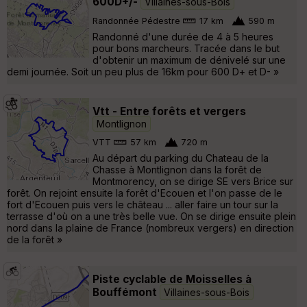
600D+/-
Villaines-sous-Bois
Randonnée Pédestre
17 km
590 m
Randonné d'une durée de 4 à 5 heures
pour bons marcheurs. Tracée dans le but
d'obtenir un maximum de dénivelé sur une
demi journée. Soit un peu plus de 16km pour 600 D+ et D- »
Vtt - Entre forêts et vergers
Montlignon
VTT
57 km
720 m
Au départ du parking du Chateau de la
Chasse à Montlignon dans la forêt de
Montmorency, on se dirige SE vers Brice sur
forêt. On rejoint ensuite la forêt d'Ecouen et l'on passe de le
fort d'Ecouen puis vers le château ... aller faire un tour sur la
terrasse d'où on a une très belle vue. On se dirige ensuite plein
nord dans la plaine de France (nombreux vergers) en direction
de la forêt »
Piste cyclable de Moisselles à
Bouffémont
Villaines-sous-Bois