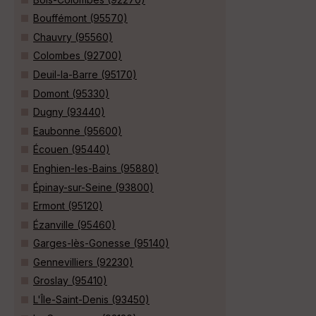
Bouffémont (95570)
Chauvry (95560)
Colombes (92700)
Deuil-la-Barre (95170)
Domont (95330)
Dugny (93440)
Eaubonne (95600)
Écouen (95440)
Enghien-les-Bains (95880)
Épinay-sur-Seine (93800)
Ermont (95120)
Ézanville (95460)
Garges-lès-Gonesse (95140)
Gennevilliers (92230)
Groslay (95410)
L'Île-Saint-Denis (93450)