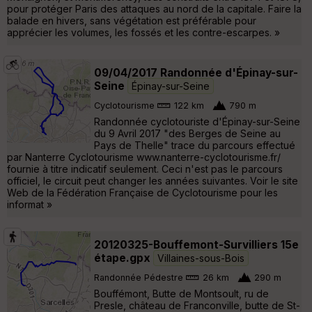
pour protéger Paris des attaques au nord de la capitale. Faire la
balade en hivers, sans végétation est préférable pour
apprécier les volumes, les fossés et les contre-escarpes. »
09/04/2017 Randonnée d'Épinay-sur-
Seine
Épinay-sur-Seine
Cyclotourisme
122 km
790 m
Randonnée cyclotouriste d'Épinay-sur-Seine
du 9 Avril 2017 "des Berges de Seine au
Pays de Thelle" trace du parcours effectué
par Nanterre Cyclotourisme www.nanterre-cyclotourisme.fr/
fournie à titre indicatif seulement. Ceci n'est pas le parcours
officiel, le circuit peut changer les années suivantes. Voir le site
Web de la Fédération Française de Cyclotourisme pour les
informat »
20120325-Bouffemont-Survilliers 15e
étape.gpx
Villaines-sous-Bois
Randonnée Pédestre
26 km
290 m
Bouffémont, Butte de Montsoult, ru de
Presle, château de Franconville, butte de St-