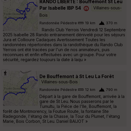
RANDO LIBERTE : Bouffémont St Leu
Par Isabelle IBP 54
Villaines-sous-
Bois
Randonnée Pédestre
19 km
370 m
Rando Club Yerrois Vendredi 12 Septembre
2025 Isabelle 28 Rando entrainement dénivelé pour les séjours
Jura et Collioure Cadaques Avertissement Toutes les
randonnées répertoriées dans la randothèque du Rando Club
Yerrois ont été tracées par l'un de nos animateurs, puis
reconnues et enfin effectuées avec un groupe. Pour votre
sécurité, regardez toujours la date à laqu »
De Bouffemont à St Leu La Forêt
Villaines-sous-Bois
Randonnée Pédestre
12 km
790 m
Départ à la gare de Bouffemont, arrivée à la
gare de St Leu. Nous passerons par le
Tumultu, la Piéce de l'Ile, Bouffemont, la
forêt de Montmorency, la Foutue Route, la fontaine Ste
Radegonde, l'étang de la Chasse, la Tour du Plumet, l'étang
Marie, Bois Corbon, St Leu. Daniel BAIJOT »