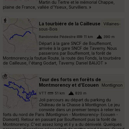
Martin du Tertre et le mémorial Chappe,
plaine de France, vallée d'Ysieux, Survilliers. »
La tourbiére de la Cailleuse
Villaines-
sous-Bois
Randonnée Pédestre
11 km
390 m
Départ à la gare SNCF de Bouffemont,
arrivée à la gare SNCF de Taverny. Nous
passerons par Bouffemont, la forêt de
Montmorency,la foutue Route, la route des Fonds, la tourbiére
de Cailleuse, l'étang Godart, Taverny. Daniel BAIJOT »
Tour des forts en forêts de
Montmorency et d’Ecouen
Montlignon
VTT
51 km
820 m
Joli parcours au départ du parking du
Château de la Chasse à Montlignon. Le jeu
consiste dans un premier temps à relier les
forts du nord de Paris (Montlignon - Montmorency- Ecouen -
Domont). Retour en passant par Bouffemont puis la forêt de
Montmorency. C'est assez long et il y a du dénivelé. Quelques