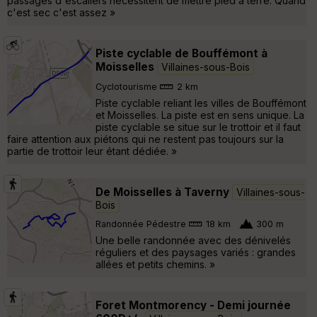
passages d'escaliers nécessitent de mettre pied à terre. Quand
c'est sec c'est assez »
Piste cyclable de Bouffémont à
Moisselles
Villaines-sous-Bois
Cyclotourisme
2 km
Piste cyclable reliant les villes de Bouffémont
et Moisselles. La piste est en sens unique. La
piste cyclable se situe sur le trottoir et il faut
faire attention aux piétons qui ne restent pas toujours sur la
partie de trottoir leur étant dédiée. »
De Moisselles à Taverny
Villaines-sous-
Bois
Randonnée Pédestre
18 km
300 m
Une belle randonnée avec des dénivelés
réguliers et des paysages variés : grandes
allées et petits chemins. »
Foret Montmorency - Demi journée