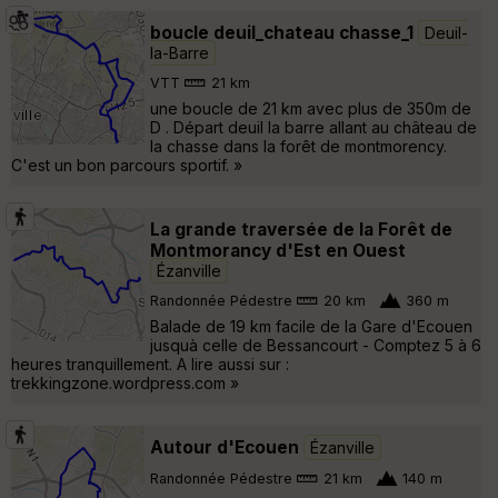
boucle deuil_chateau chasse_1
Deuil-
la-Barre
VTT
21 km
une boucle de 21 km avec plus de 350m de
D . Départ deuil la barre allant au château de
la chasse dans la forêt de montmorency.
C'est un bon parcours sportif. »
La grande traversée de la Forêt de
Montmorancy d'Est en Ouest
Ézanville
Randonnée Pédestre
20 km
360 m
Balade de 19 km facile de la Gare d'Ecouen
jusquà celle de Bessancourt - Comptez 5 à 6
heures tranquillement. A lire aussi sur :
trekkingzone.wordpress.com »
Autour d'Ecouen
Ézanville
Randonnée Pédestre
21 km
140 m