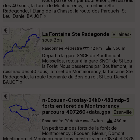
Nous passerons par Bouffemont, le ruisseau
des 40 sous, la forêt de Montmorency, la fontaine Ste
Radegonde, l'Etang de la Chasse, la route des Parquets, St
Leu. Daniel BAIJOT »
La Fontaine Ste Radegonde
Villaines-
sous-Bois
Randonnée Pédestre
12 km
550 m
Départ à la gare SNCF de Bouffemont
Moisselles, retour à la gare SNCF de St Leu
la Forêt. Nous passerons par Bouffemont, le
ruisseau des 40 sous, la forêt de Montmorency, la fontaine Ste
Radegonde, la route tournante du Bois du roi, St Leu. Daniel
BAIJOT »
n-Ecouen-Groslay-24k0+483mdp-5
forts en forêt de Montmorency
parcours_407260+data.gpx
Ézanville
Randonnée Pédestre
24 km
460 m
Un petit tour des forts de la forêt de
Montmorency : Ecouen, Blémur, Domont,
Montlignon, et Montmorency, tous construits entre 1874 et 1878,