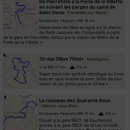
De Pierrefitte à la Porte de la Villette
en suivant les berges du canal de
Saint Denis
Pierrefitte-sur-Seine
Randonnée Pédestre
18 km
Randonnée de 19km en ligne sur le chemin
de Saint-Jacques-de-Compostelle à partir
de la gare de Pierrefitte. Retour par la station de Métro de la
Porte de la Villette. »
30 mai 36km 700d+
Montlignon
Trail
37 km
410 m
Super trace très aprécié idendique au 2 mai
mais en sens inverse et avec 500m de plus
autour du lac prévu pour le 23 mai »
Le ruisseau des Quarante Sous
Villaines-sous-Bois
Randonnée Pédestre
12 km
510 m
Départ à la gare SNCF de Bouffemont,
arrivée à la gare SNCF de St Leu la Forêt.