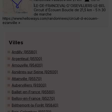
ÎLE-DE-FRANCEVAL-D'OISEVILLIERS-LE-BEL
Circuit d'Écouen Boucle de 21,5 km - 5 h 30
de marche
https://www.helloways.com/randonnees/circuit-d-ecouen-
ezanville »
Villes
Andilly (95580)
Argenteuil (95100)
Arnouville (95400)
Asnières-sur-Seine (92600)
Attainville (95570)
Aubervilliers (93300)
Baillet-en-France (95560)
Belloy-en-France (95270)
Béthemont-la-Forêt (95840)
Bois-Colombes (92270)