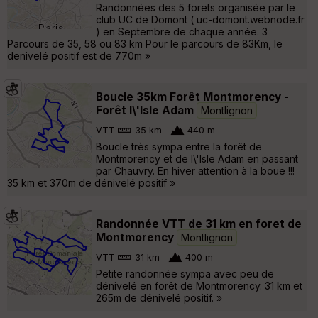
Randonnées des 5 forets organisée par le
club UC de Domont ( uc-domont.webnode.fr
) en Septembre de chaque année. 3
Parcours de 35, 58 ou 83 km Pour le parcours de 83Km, le
denivelé positif est de 770m »
Boucle 35km Forêt Montmorency -
Forêt l\'Isle Adam
Montlignon
VTT
35 km
440 m
Boucle très sympa entre la forêt de
Montmorency et de l\'Isle Adam en passant
par Chauvry. En hiver attention à la boue !!!
35 km et 370m de dénivelé positif »
Randonnée VTT de 31 km en foret de
Montmorency
Montlignon
VTT
31 km
400 m
Petite randonnée sympa avec peu de
dénivelé en forêt de Montmorency. 31 km et
265m de dénivelé positif. »