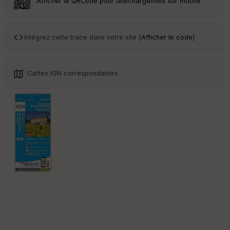
Afficher le QRCode pour téléchargement sur mobile
Ep
ai
Intégrez cette trace dans votre site [
Afficher le code
]
ss
eu
r
Cartes IGN correspondantes
Tr
an
sp
ar
en
ce
Po
int
illé
s
S
e