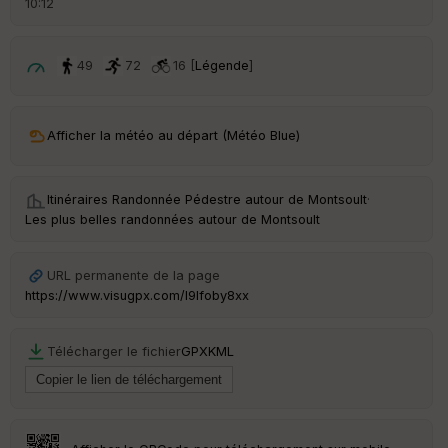
10:12
é
p
ar
t
49
72
16 [
Légende
]
ar
ri
v
Afficher la météo au départ (Météo Blue)
é
e
Itinéraires Randonnée Pédestre autour de
Montsoult
·
Fil
Les plus belles randonnées autour de Montsoult
tr
e
P
URL permanente de la page
OI
https://www.visugpx.com/l9lfoby8xx
C
Télécharger le fichier
GPX
KML
ou
le
ur