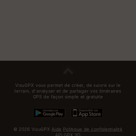
n
s
St
re
et
Vi
e
w
VisuGPX vous permet de créer, de suivre sur le
terrain, d'analyser et de partager vos itinéraires
GPS de façon simple et gratuite
© 2026 VisuGPX
Aide
Politique de confidentialité
API
GPX 3D