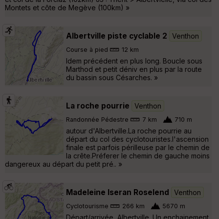
Montets et côte de Megève (100km) »
Albertville piste cyclable 2
Venthon
Course à pied
12 km
Idem précédent en plus long. Boucle sous
Marthod et petit déniv en plus par la route
du bassin sous Césarches. »
La roche pourrie
Venthon
Randonnée Pédestre
7 km
710 m
autour d'Albertville.La roche pourrie au
départ du col des cyclotouristes.l'ascension
finale est parfois périlleuse par le chemin de
la crête.Préferer le chemin de gauche moins
dangereux au départ du petit pré.. »
Madeleine Iseran Roselend
Venthon
Cyclotourisme
266 km
5670 m
Départ/arrivée, Albertville. Un enchainement