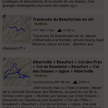
poétiques et descriptives d\'un mode de vie disparu. Des
granges aménagées exposent des objets ag »
Traversée du Beaufortain en vtt
Venthon
VTT
71 km
4730 m
Traversée du Beaufortain en vtt, départ
d'Albertville à la frontale, arrivée Bourg Saint
Maurice, retour en train... attention aux
chasseurs !!!! »
Albertville > Beaufort > Col des Prés
> Col de Roselend > Beaufort > Col
des Saisies > Ugine > Albertville
Venthon
Cyclotourisme
118 km
2990 m
Jolie boucle mais si c'était à refaire, départ
de la centrale Electrique des Molières, au pied du col de la
Forclaz coté Ugine > Montée aus Saisies par Crest-Voland >
Descente sur Hauteluce puis Beaufort > Col des PRés >
Roselend > Beaufort > Col de la Forclaz > Ugine. Une jolie