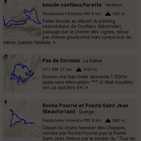
boucle conflans/farette
Venthon
Randonnée Pédestre
6 km
350 m
Petite boucle au départ du parking
intermédiaire de Conflans (Albertville),
passage par le chemin des vignes, retour
par chemin goudronné mais sympa tout de
même, balade familiale. »
Pas de Dormiaz
La Bâthie
VTT
27 km
1520 m
Encore une bien belle descente !! 1500m
quasi sans interruption. *** (c'était mouillée,
sec ça doit être 4*) »
Roche Pourrie et Pointe Saint Jean
(Beaufortain)
Queige
Randonnée Pédestre
8 km
980 m
Départ du chalet forestier des Chappes,
montée par Roche Pourrie puis la Pointe
Saint Jean. Retour par le sentier du "Tour du