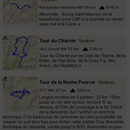
Randonnée Pédestre
58 km
4710 m
Albertville - Bourg Saint Maurice via le
beaufortain pour CAP à la journée ou rando
avec nuit à la Coire. »
Tour du Charvin
Venthon
Vélo Gravel
92 km
2740 m
Tour du Charvin par les cols de l'Epine, de la
Botte, de Plan Bois, de la Croix Fry, des
Aravis, de l'Arpettaz »
Tour de la Roche Pourrie
Venthon
VTT
37 km
2000 m
Longue montée en 2 parties : 22 km ! 12km
jusqu'au col des cyclos, encore 10 au
dessus, et 50m de poussage à la fin. Début
de la descente (sur l'arête) un poil trop
technique (T4) beaucoup de descente du velo.(possibilité de
couper un poil plus bas pour éviter cette partie) Puis descente
technique et cassante, variée jusqu'à 1600. Remontée un peu