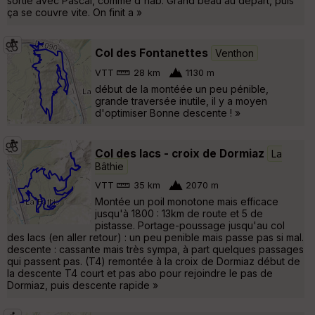
sortie avec Pascal, comme d'hab. Grand beau au départ, puis
ça se couvre vite. On finit a »
Col des Fontanettes
Venthon
VTT
28 km
1130 m
début de la montéée un peu pénible,
grande traversée inutile, il y a moyen
d'optimiser Bonne descente ! »
Col des lacs - croix de Dormiaz
La
Bâthie
VTT
35 km
2070 m
Montée un poil monotone mais efficace
jusqu'à 1800 : 13km de route et 5 de
pistasse. Portage-poussage jusqu'au col
des lacs (en aller retour) : un peu penible mais passe pas si mal.
descente : cassante mais très sympa, à part quelques passages
qui passent pas. (T4) remontée à la croix de Dormiaz début de
la descente T4 court et pas abo pour rejoindre le pas de
Dormiaz, puis descente rapide »