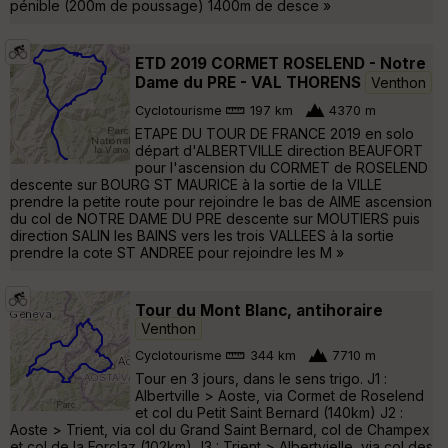
pénible (200m de poussage) 1400m de desce »
ETD 2019 CORMET ROSELEND - Notre
Dame du PRE - VAL THORENS
Venthon
Cyclotourisme
197 km
4370 m
ETAPE DU TOUR DE FRANCE 2019 en solo
départ d'ALBERTVILLE direction BEAUFORT
pour l'ascension du CORMET de ROSELEND
descente sur BOURG ST MAURICE à la sortie de la VILLE
prendre la petite route pour rejoindre le bas de AIME ascension
du col de NOTRE DAME DU PRE descente sur MOUTIERS puis
direction SALIN les BAINS vers les trois VALLEES à la sortie
prendre la cote ST ANDREE pour rejoindre les M »
Tour du Mont Blanc, antihoraire
Venthon
Cyclotourisme
344 km
7710 m
Tour en 3 jours, dans le sens trigo. J1 :
Albertville > Aoste, via Cormet de Roselend
et col du Petit Saint Bernard (140km) J2 :
Aoste > Trient, via col du Grand Saint Bernard, col de Champex
et col de la Forclaz (102km) J3 : Trient > Albertvielle, via col des