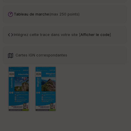
Tr
an
sp
Tableau de marche
(max 250 points)
ar
en
ce
Intégrez cette trace dans votre site [
Afficher le code
]
Po
int
illé
Cartes IGN correspondantes
s
S
e
n
s
St
re
et
Vi
e
w