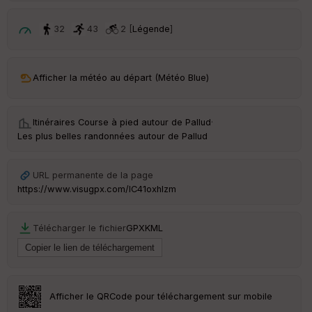
p
ar
t
32
43
2 [
Légende
]
ar
ri
v
Afficher la météo au départ (Météo Blue)
é
e
Itinéraires Course à pied autour de
Pallud
·
C
Les plus belles randonnées autour de Pallud
ou
le
ur
URL permanente de la page
https://www.visugpx.com/IC41oxhlzm
Télécharger le fichier
GPX
KML
Ep
ai
ss
eu
r
Afficher le QRCode pour téléchargement sur mobile