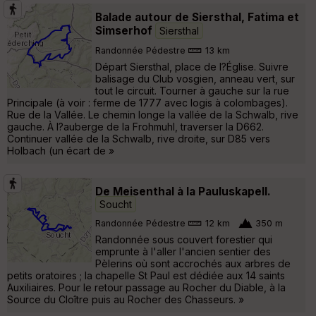
Balade autour de Siersthal, Fatima et
Simserhof
Siersthal
Randonnée Pédestre
13 km
Départ Siersthal, place de l?Église. Suivre
balisage du Club vosgien, anneau vert, sur
tout le circuit. Tourner à gauche sur la rue
Principale (à voir : ferme de 1777 avec logis à colombages).
Rue de la Vallée. Le chemin longe la vallée de la Schwalb, rive
gauche. À l?auberge de la Frohmuhl, traverser la D662.
Continuer vallée de la Schwalb, rive droite, sur D85 vers
Holbach (un écart de »
De Meisenthal à la Pauluskapell.
Soucht
Randonnée Pédestre
12 km
350 m
Randonnée sous couvert forestier qui
emprunte à l'aller l'ancien sentier des
Pèlerins où sont accrochés aux arbres de
petits oratoires ; la chapelle St Paul est dédiée aux 14 saints
Auxiliaires. Pour le retour passage au Rocher du Diable, à la
Source du Cloître puis au Rocher des Chasseurs. »