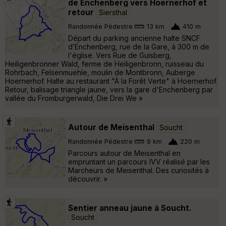
de Enchenberg vers Hoernerhof et
retour
Siersthal
Randonnée Pédestre
13 km
410 m
Départ du parking ancienne halte SNCF
d’Enchenberg, rue de la Gare, à 300 m de
l'église. Vers Rue de Guisberg,
Heiligenbronner Wald, ferme de Heiligenbronn, ruisseau du
Rohrbach, Felsenmuehle, moulin de Montbronn, Auberge
Hoernerhof. Halte au restaurant "À la Forêt Verte" à Hoernerhof.
Retour, balisage triangle jaune, vers la gare d'Enchenberg par
vallée du Fromburgerwald, Die Drei We »
Autour de Meisenthal
Soucht
Randonnée Pédestre
9 km
220 m
Parcours autour de Meisenthal en
empruntant un parcours IVV réalisé par les
Marcheurs de Meisenthal. Des curiosités à
découvrir. »
Sentier anneau jaune à Soucht.
Soucht