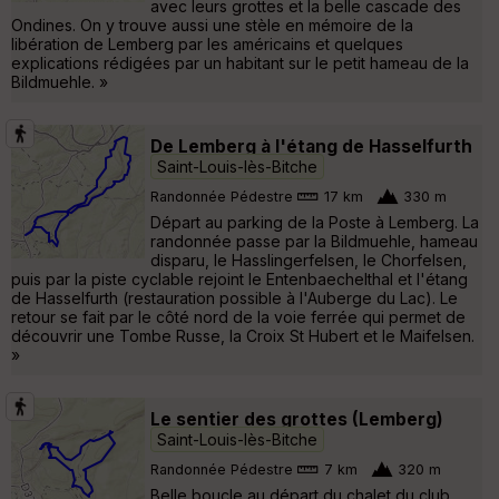
avec leurs grottes et la belle cascade des
Ondines. On y trouve aussi une stèle en mémoire de la
libération de Lemberg par les américains et quelques
explications rédigées par un habitant sur le petit hameau de la
Bildmuehle. »
De Lemberg à l'étang de Hasselfurth
Saint-Louis-lès-Bitche
Randonnée Pédestre
17 km
330 m
Départ au parking de la Poste à Lemberg. La
randonnée passe par la Bildmuehle, hameau
disparu, le Hasslingerfelsen, le Chorfelsen,
puis par la piste cyclable rejoint le Entenbaechelthal et l'étang
de Hasselfurth (restauration possible à l'Auberge du Lac). Le
retour se fait par le côté nord de la voie ferrée qui permet de
découvrir une Tombe Russe, la Croix St Hubert et le Maifelsen.
»
Le sentier des grottes (Lemberg)
Saint-Louis-lès-Bitche
Randonnée Pédestre
7 km
320 m
Belle boucle au départ du chalet du club