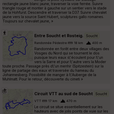
rectangle jaune blanc jaune, traverser la voie ferrée. Suivre
triangle rouge et monter à gauche sur un sentier vers le stade
de la Hohfurst. Descendre et traverser la D37. Suivre chevalet
jaune vers la source Saint Hubert, sculptures gallo romaines.
Toujours sur chevalet jaune, »
Entre Soucht et Rosteig.
Soucht
Randonnée Pédestre
18 km
400 m
Randonnée en forêt entre deux villages des
Vosges du Nord qui se tournent le dos
puisque leurs eaux s\'écoulent pour l\'un
vers la Sarre et pour l\'autre vers la Moder
toute proche. Passage près d\'un menhir (Spitzestein) sur la
ligne de partage des eaux et traversée du hameau du
Johannesberg. Possibilité de manger à l\'Auberge de la
Muhlmatt. Pour le retour, découverte du cimeti »
Circuit VTT au sud de Soucht
Soucht
VTT
17 km
470 m
Le circuit se situe essentiellement sur les
hauteurs avec de jolis points de vuie sur les