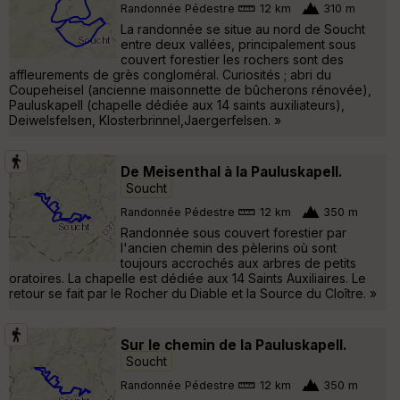
Randonnée Pédestre
12 km
310 m
La randonnée se situe au nord de Soucht
entre deux vallées, principalement sous
couvert forestier les rochers sont des
affleurements de grès congloméral. Curiosités ; abri du
Coupeheisel (ancienne maisonnette de bûcherons rénovée),
Pauluskapell (chapelle dédiée aux 14 saints auxiliateurs),
Deiwelsfelsen, Klosterbrinnel,Jaergerfelsen. »
De Meisenthal à la Pauluskapell.
Soucht
Randonnée Pédestre
12 km
350 m
Randonnée sous couvert forestier par
l'ancien chemin des pèlerins où sont
toujours accrochés aux arbres de petits
oratoires. La chapelle est dédiée aux 14 Saints Auxiliaires. Le
retour se fait par le Rocher du Diable et la Source du Cloître. »
Sur le chemin de la Pauluskapell.
Soucht
Randonnée Pédestre
12 km
350 m