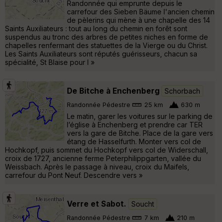
Randonnée qui emprunte depuis le
carrefour des Sieben Bäume l'ancien chemin
de pèlerins qui mène à une chapelle des 14
Saints Auxiliateurs : tout au long du chemin en forêt sont
suspendus au tronc des arbres de petites niches en forme de
chapelles renfermant des statuettes de la Vierge ou du Christ.
Les Saints Auxiliateurs sont réputés guérisseurs, chacun sa
spécialité, St Blaise pour l »
De Bitche à Enchenberg
Schorbach
Randonnée Pédestre
25 km
630 m
Le matin, garer les voitures sur le parking de
l’église à Enchenberg et prendre car TER
vers la gare de Bitche. Place de la gare vers
étang de Hasselfurth. Monter vers col de
Hochkopf, puis sommet du Hochkopf vers col de Widerschall,
croix de 1727, ancienne ferme Peterphilippgarten, vallée du
Weissbach. Après le passage à niveau, croix du Maifels,
carrefour du Pont Neuf. Descendre vers »
Verre et Sabot.
Soucht
Randonnée Pédestre
7 km
210 m