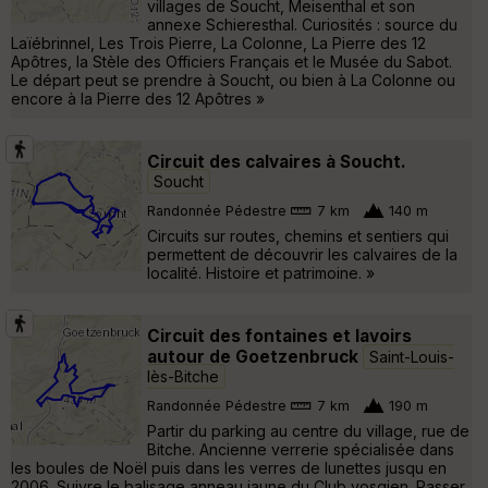
villages de Soucht, Meisenthal et son
annexe Schieresthal. Curiosités : source du
Laïébrinnel, Les Trois Pierre, La Colonne, La Pierre des 12
Apôtres, la Stèle des Officiers Français et le Musée du Sabot.
Le départ peut se prendre à Soucht, ou bien à La Colonne ou
encore à la Pierre des 12 Apôtres »
Circuit des calvaires à Soucht.
Soucht
Randonnée Pédestre
7 km
140 m
Circuits sur routes, chemins et sentiers qui
permettent de découvrir les calvaires de la
localité. Histoire et patrimoine. »
Circuit des fontaines et lavoirs
autour de Goetzenbruck
Saint-Louis-
lès-Bitche
Randonnée Pédestre
7 km
190 m
Partir du parking au centre du village, rue de
Bitche. Ancienne verrerie spécialisée dans
les boules de Noël puis dans les verres de lunettes jusqu en
2006. Suivre le balisage anneau jaune du Club vosgien. Passer