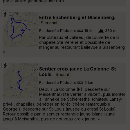
par la vallée (anneau jaune da »
Entre Enchenberg et Glasenberg.
Siersthal
Randonnée Pédestre
16 km
380 m
Par plateaux et vallées ; découverte de la
chapelle Ste Vérène et possibilité de
manger au restaurant Bellevue à Glasenberg.
»
Sentier croix jaune La Colonne-St-
Louis.
Soucht
Randonnée Pédestre
5 km
Depuis La Colonne (P), descente sur
Meisenthal (site verrier à visiter), puis monter
à l'annexe de Schieresthal (château Lanzy-
privé ; chapelle), pénétrer en forêt (chêne remarquable
Georgel), descente sur St-Louis (musée du cristal St Louis).
Retour possible par le sentier rectangle jaune-blanc-jaune
jusqu'à Meisenthal, puis de nouveau croix jaune. »