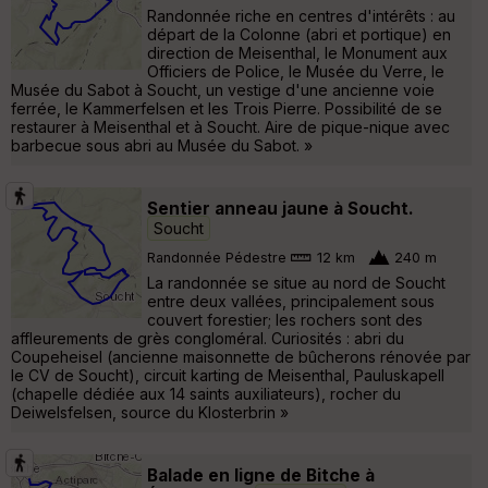
Randonnée riche en centres d'intérêts : au
départ de la Colonne (abri et portique) en
direction de Meisenthal, le Monument aux
Officiers de Police, le Musée du Verre, le
Musée du Sabot à Soucht, un vestige d'une ancienne voie
ferrée, le Kammerfelsen et les Trois Pierre. Possibilité de se
restaurer à Meisenthal et à Soucht. Aire de pique-nique avec
barbecue sous abri au Musée du Sabot. »
Sentier anneau jaune à Soucht.
Soucht
Randonnée Pédestre
12 km
240 m
La randonnée se situe au nord de Soucht
entre deux vallées, principalement sous
couvert forestier; les rochers sont des
affleurements de grès congloméral. Curiosités : abri du
Coupeheisel (ancienne maisonnette de bûcherons rénovée par
le CV de Soucht), circuit karting de Meisenthal, Pauluskapell
(chapelle dédiée aux 14 saints auxiliateurs), rocher du
Deiwelsfelsen, source du Klosterbrin »
Balade en ligne de Bitche à