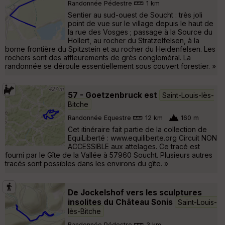
Randonnée Pédestre
1 km
Sentier au sud-ouest de Soucht : très joli
point de vue sur le village depuis le haut de
la rue des Vosges ; passage à la Source du
Hollert, au rocher du Stratzelfelsen, à la
borne frontière du Spitzstein et au rocher du Heidenfelsen. Les
rochers sont des affleurements de grès congloméral. La
randonnée se déroule essentiellement sous couvert forestier. »
57 - Goetzenbruck est
Saint-Louis-lès-
Bitche
Randonnée Equestre
12 km
160 m
Cet itinéraire fait partie de la collection de
EquiLiberté : www.equiliberte.org Circuit NON
ACCESSIBLE aux attelages. Ce tracé est
fourni par le Gîte de la Vallée à 57960 Soucht. Plusieurs autres
tracés sont possibles dans les environs du gîte. »
De Jockelshof vers les sculptures
insolites du Château Sonis
Saint-Louis-
lès-Bitche
Randonnée Pédestre
3 km