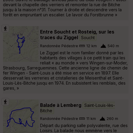
devant la chapelle des verriers et remonter la rue de Bitche
jusqu à la maison n°31. Tourner à droite et descendre vers la
forêt en empruntant un escalier. Le lavoir du Forstbrunne »
Entre Soucht et Rosteig, sur les
traces du Ziggel
Soucht
Randonnée Pédestre
12 km
540 m
Le Ziggel est le nom familier donné par les
habitants des villages à ce petit train qui les
reliait « au monde » vers Wingen-sur-Moder,
Strasbourg, Sarreguemines. Cette ancienne ligne de chemin de
fer Wingen - Saint-Louis a été mise en service en 1897. Elle
desservait les verreries et cristalleries de Meisenthal et Saint-
Louis-Lès-Bitche jusqu en 1974. En subsistent les remblais, des
gares, »
Balade à Lemberg
Saint-Louis-lès-
Bitche
Randonnée Pédestre
11 km
260 m
Départ du parking salle polyvalente, rue des
Loisirs. La balade nous emmène vers le