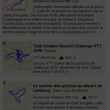
Randonnée Pédestre
2 km
Cette petite randonnée débute sur la place
E. Gallé (P) et monte sur les hauteurs par la
route principale. Une fois en forêt, elle rejoint la fontaine
Coëtlosquet et le chêne Georgel. (le chêne A. Deguerre
n'existe plus, victime de la tempête). On peut alors revenir à
Meisenthal par le sentier croix jaune ou un peu plus loin par le
sentier anneau rouge et ainsi faire connaissance avec l »
Club Vosgien Soucht Chalenge VTT
2019
Soucht
VTT
62 km
1240 m
Circuits VTT autour de Soucht pour le
challenge 2019, dimanche 28 avril. Départ
libre entre 7 et 10 h. »
Le sentier des grottes au départ de
Lemberg
Saint-Louis-lès-Bitche
Randonnée Pédestre
7 km
320 m
Au départ du chalet du Club Vosgien, cette
boucle nous amène à de beaux rochers