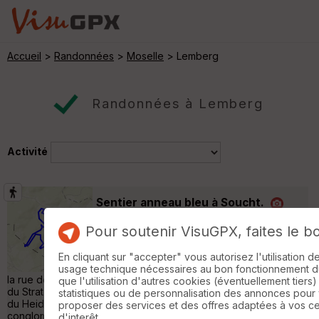
Accueil
>
Randonnées
>
Moselle
> Lemberg
Randonnées à Lemberg
Activité
Sentier anneau bleu à Soucht.
Soucht
Pour soutenir VisuGPX, faites le b
Randonnée Pédestre
8 km
190 m
Sentier au sud-ouest de Soucht : très joli
En cliquant sur "accepter" vous autorisez l'utilisation 
point de vue sur le village depuis le haut de
usage technique nécessaires au bon fonctionnement du 
la rue des Vosges ; passage à la Source du Hollert, au rocher
que l'utilisation d'autres cookies (éventuellement tiers)
du Stratzelfelsen, à la borne frontière du Spitzstein et au rocher
statistiques ou de personnalisation des annonces pour
du Heidenfelsen. Les rochers sont des affleurements de grès
proposer des services et des offres adaptées à vos c
congloméral. La randonnée se déroule essentiellement sous
d'interêt.