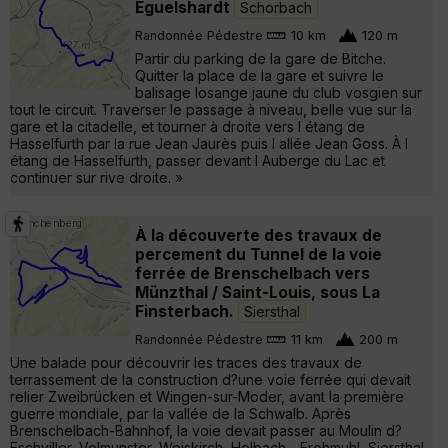
Éguelshardt
Schorbach
Randonnée Pédestre
10 km
120 m
Partir du parking de la gare de Bitche.
Quitter la place de la gare et suivre le
balisage losange jaune du club vosgien sur
tout le circuit. Traverser le passage à niveau, belle vue sur la
gare et la citadelle, et tourner à droite vers l étang de
Hasselfurth par la rue Jean Jaurès puis l allée Jean Goss. À l
étang de Hasselfurth, passer devant l Auberge du Lac et
continuer sur rive droite. »
À la découverte des travaux de
percement du Tunnel de la voie
ferrée de Brenschelbach vers
Münzthal / Saint-Louis, sous La
Finsterbach.
Siersthal
Randonnée Pédestre
11 km
200 m
Une balade pour découvrir les traces des travaux de
terrassement de la construction d?une voie ferrée qui devait
relier Zweibrücken et Wingen-sur-Moder, avant la première
guerre mondiale, par la vallée de la Schwalb. Après
Brenschelbach-Bahnhof, la voie devait passer au Moulin d?
Eschviller, Volmunster, Weiskirch, Holbach - Frohmuhl, Siersthal,