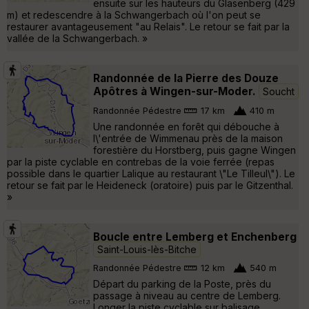
ensuite sur les hauteurs du Glasenberg (429
m) et redescendre à la Schwangerbach où l'on peut se
restaurer avantageusement "au Relais". Le retour se fait par la
vallée de la Schwangerbach. »
Randonnée de la Pierre des Douze
Apôtres à Wingen-sur-Moder.
Soucht
Randonnée Pédestre
17 km
410 m
Une randonnée en forêt qui débouche à
l\'entrée de Wimmenau près de la maison
forestière du Horstberg, puis gagne Wingen
par la piste cyclable en contrebas de la voie ferrée (repas
possible dans le quartier Lalique au restaurant \"Le Tilleul\"). Le
retour se fait par le Heideneck (oratoire) puis par le Gitzenthal.
»
Boucle entre Lemberg et Enchenberg
Saint-Louis-lès-Bitche
Randonnée Pédestre
12 km
540 m
Départ du parking de la Poste, près du
passage à niveau au centre de Lemberg.
Longer la piste cyclable sur balisage