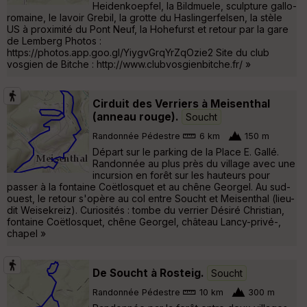
Heidenkoepfel, la Bildmuele, sculpture gallo-
romaine, le lavoir Grebil, la grotte du Haslingerfelsen, la stèle
US à proximité du Pont Neuf, la Hohefurst et retour par la gare
de Lemberg Photos :
https://photos.app.goo.gl/YiygvGrqYrZqOzie2 Site du club
vosgien de Bitche : http://www.clubvosgienbitche.fr/ »
Cirduit des Verriers à Meisenthal
(anneau rouge).
Soucht
Randonnée Pédestre
6 km
150 m
Départ sur le parking de la Place E. Gallé.
Randonnée au plus près du village avec une
incursion en forêt sur les hauteurs pour
passer à la fontaine Coëtlosquet et au chêne Georgel. Au sud-
ouest, le retour s'opère au col entre Soucht et Meisenthal (lieu-
dit Weisekreiz). Curiosités : tombe du verrier Désiré Christian,
fontaine Coëtlosquet, chêne Georgel, château Lancy-privé-,
chapel »
De Soucht à Rosteig.
Soucht
Randonnée Pédestre
10 km
300 m