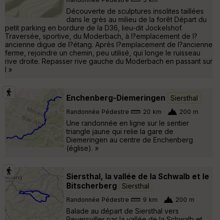
Découverte de sculptures insolites taillées
dans le grès au milieu de la forêt Départ du
petit parking en bordure de la D36, lieu-dit Jockelshof.
Traversée, sportive, du Moderbach, à l?emplacement de l?
ancienne digue de l?étang. Après l?emplacement de l?ancienne
ferme, rejoindre un chemin, peu utilisé, qui longe le ruisseau
rive droite. Repasser rive gauche du Moderbach en passant sur
l »
Enchenberg-Diemeringen
Siersthal
Randonnée Pédestre
20 km
200 m
Une randonnée en ligne sur le sentier
triangle jaune qui relie la gare de
Diemeringen au centre de Enchenberg
(église). »
Siersthal, la vallée de la Schwalb et le
Bitscherberg
Siersthal
Randonnée Pédestre
9 km
200 m
Balade au départ de Siersthal vers
Reyersviller par la vallée de la Schwalb et