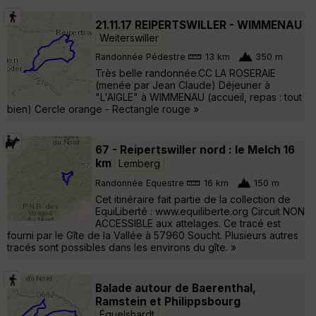
21.11.17 REIPERTSWILLER - WIMMENAU
Weiterswiller
Randonnée Pédestre
13 km
350 m
Très belle randonnée.CC LA ROSERAIE
(menée par Jean Claude) Déjeuner à
"L'AIGLE" à WIMMENAU (accueil, repas : tout
bien) Cercle orange - Rectangle rouge »
67 - Reipertswiller nord : le Melch 16
km
Lemberg
Randonnée Equestre
16 km
150 m
Cet itinéraire fait partie de la collection de
EquiLiberté : www.equiliberte.org Circuit NON
ACCESSIBLE aux attelages. Ce tracé est
fourni par le Gîte de la Vallée à 57960 Soucht. Plusieurs autres
tracés sont possibles dans les environs du gîte. »
Balade autour de Baerenthal,
Ramstein et Philippsbourg
Éguelshardt