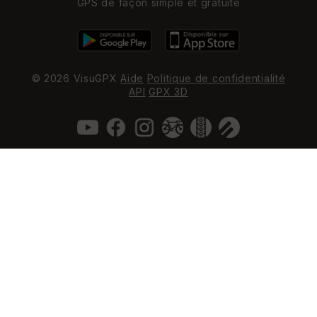
GPS de façon simple et gratuite
© 2026 VisuGPX
Aide
Politique de confidentialité
API
GPX 3D