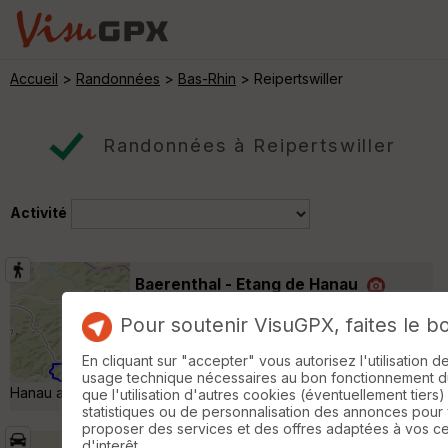
Accueil
>
Randonnées
>
Bas-Rhin
> Reipertswiller
Randonnées à Reipertswiller
Activité
Baerenthal - Etang de Hanau
Éguelshardt
Pour soutenir VisuGPX, faites le b
Randonnée Pédestre
18 km
440 m
Randonnée de 18 km en boucle à partir de
En cliquant sur "accepter" vous autorisez l'utilisation 
Baerenthal. Déjeuner au bord du lac de
usage technique nécessaires au bon fonctionnement du 
Hanau au restaurant "La voile blanche" »
que l'utilisation d'autres cookies (éventuellement tiers)
statistiques ou de personnalisation des annonces pour
proposer des services et des offres adaptées à vos c
d'interêt.