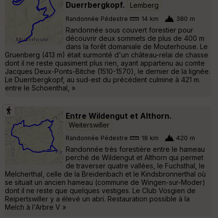
Duerrbergkopf.
Lemberg
Randonnée Pédestre
14 km
380 m
Randonnée sous couvert forestier pour
découvrir deux sommets de plus de 400 m
dans la forêt domaniale de Mouterhouse. Le
Gruenberg (413 m) était surmonté d'un château-relai de chasse
dont il ne reste quasiment plus rien, ayant appartenu au comte
Jacques Deux-Ponts-Bitche (1510-1570), le dernier de la lignée.
Le Duerrbergkopf, au sud-est du précédent culmine à 421 m.
entre le Schoenthal, »
Entre Wildengut et Althorn.
Weiterswiller
Randonnée Pédestre
18 km
420 m
Randonnée très forestière entre le hameau
perché de Wildengut et Althorn qui permet
de traverser quatre vallées, le Fuchsthal, le
Melcherthal, celle de la Breidenbach et le Kindsbronnerthal où
se situait un ancien hameau (commune de Wingen-sur-Moder)
dont il ne reste que quelques vestiges. Le Club Vosgien de
Reipertswiller y a élevé un abri. Restauration possible à la
Melch à l'Arbre V »