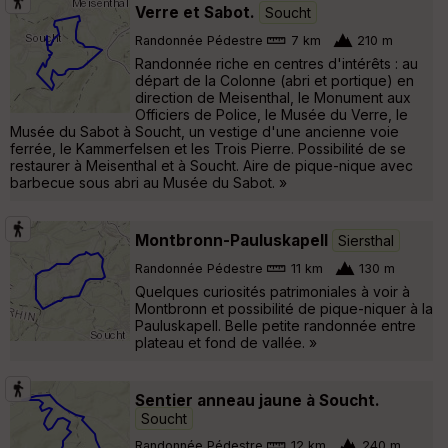
Verre et Sabot.
Soucht
Randonnée Pédestre
7 km
210 m
Randonnée riche en centres d'intérêts : au
départ de la Colonne (abri et portique) en
direction de Meisenthal, le Monument aux
Officiers de Police, le Musée du Verre, le
Musée du Sabot à Soucht, un vestige d'une ancienne voie
ferrée, le Kammerfelsen et les Trois Pierre. Possibilité de se
restaurer à Meisenthal et à Soucht. Aire de pique-nique avec
barbecue sous abri au Musée du Sabot. »
Montbronn-Pauluskapell
Siersthal
Randonnée Pédestre
11 km
130 m
Quelques curiosités patrimoniales à voir à
Montbronn et possibilité de pique-niquer à la
Pauluskapell. Belle petite randonnée entre
plateau et fond de vallée. »
Sentier anneau jaune à Soucht.
Soucht
Randonnée Pédestre
12 km
240 m