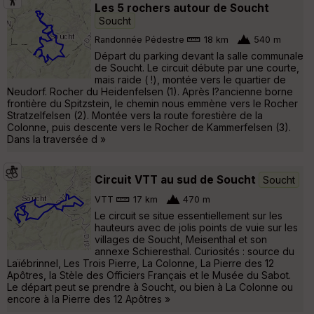
Les 5 rochers autour de Soucht
Soucht
Randonnée Pédestre
18 km
540 m
Départ du parking devant la salle communale
de Soucht. Le circuit débute par une courte,
mais raide ( !), montée vers le quartier de
Neudorf. Rocher du Heidenfelsen (1). Après l?ancienne borne
frontière du Spitzstein, le chemin nous emmène vers le Rocher
Stratzelfelsen (2). Montée vers la route forestière de la
Colonne, puis descente vers le Rocher de Kammerfelsen (3).
Dans la traversée d »
Circuit VTT au sud de Soucht
Soucht
VTT
17 km
470 m
Le circuit se situe essentiellement sur les
hauteurs avec de jolis points de vuie sur les
villages de Soucht, Meisenthal et son
annexe Schieresthal. Curiosités : source du
Laïébrinnel, Les Trois Pierre, La Colonne, La Pierre des 12
Apôtres, la Stèle des Officiers Français et le Musée du Sabot.
Le départ peut se prendre à Soucht, ou bien à La Colonne ou
encore à la Pierre des 12 Apôtres »