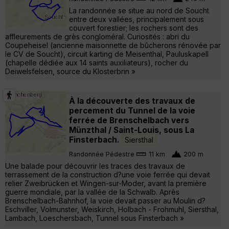
La randonnée se situe au nord de Soucht
entre deux vallées, principalement sous
couvert forestier; les rochers sont des
affleurements de grès congloméral. Curiosités : abri du
Coupeheisel (ancienne maisonnette de bûcherons rénovée par
le CV de Soucht), circuit karting de Meisenthal, Pauluskapell
(chapelle dédiée aux 14 saints auxiliateurs), rocher du
Deiwelsfelsen, source du Klosterbrin »
À la découverte des travaux de
percement du Tunnel de la voie
ferrée de Brenschelbach vers
Münzthal / Saint-Louis, sous La
Finsterbach.
Siersthal
Randonnée Pédestre
11 km
200 m
Une balade pour découvrir les traces des travaux de
terrassement de la construction d?une voie ferrée qui devait
relier Zweibrücken et Wingen-sur-Moder, avant la première
guerre mondiale, par la vallée de la Schwalb. Après
Brenschelbach-Bahnhof, la voie devait passer au Moulin d?
Eschviller, Volmunster, Weiskirch, Holbach - Frohmuhl, Siersthal,
Lambach, Loeschersbach, Tunnel sous Finsterbach »