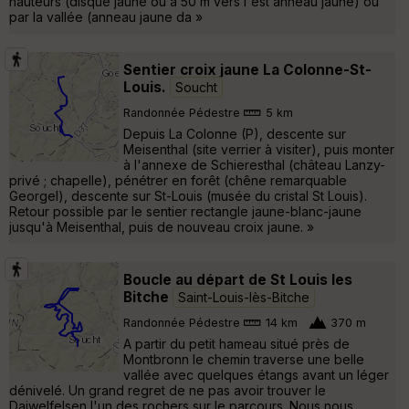
hauteurs (disque jaune ou à 50 m vers l'est anneau jaune) ou
par la vallée (anneau jaune da »
Sentier croix jaune La Colonne-St-
Louis.
Soucht
Randonnée Pédestre
5 km
Depuis La Colonne (P), descente sur
Meisenthal (site verrier à visiter), puis monter
à l'annexe de Schieresthal (château Lanzy-
privé ; chapelle), pénétrer en forêt (chêne remarquable
Georgel), descente sur St-Louis (musée du cristal St Louis).
Retour possible par le sentier rectangle jaune-blanc-jaune
jusqu'à Meisenthal, puis de nouveau croix jaune. »
Boucle au départ de St Louis les
Bitche
Saint-Louis-lès-Bitche
Randonnée Pédestre
14 km
370 m
A partir du petit hameau situé près de
Montbronn le chemin traverse une belle
vallée avec quelques étangs avant un léger
dénivelé. Un grand regret de ne pas avoir trouver le
Daiwelfelsen l'un des rochers sur le parcours. Nous nous