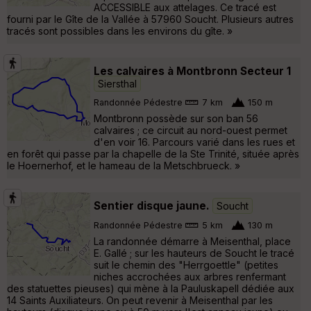
ACCESSIBLE aux attelages. Ce tracé est
fourni par le Gîte de la Vallée à 57960 Soucht. Plusieurs autres
tracés sont possibles dans les environs du gîte. »
Les calvaires à Montbronn Secteur 1
Siersthal
Randonnée Pédestre
7 km
150 m
Montbronn possède sur son ban 56
calvaires ; ce circuit au nord-ouest permet
d'en voir 16. Parcours varié dans les rues et
en forêt qui passe par la chapelle de la Ste Trinité, située après
le Hoernerhof, et le hameau de la Metschbrueck. »
Sentier disque jaune.
Soucht
Randonnée Pédestre
5 km
130 m
La randonnée démarre à Meisenthal, place
E. Gallé ; sur les hauteurs de Soucht le tracé
suit le chemin des "Herrgoettle" (petites
niches accrochées aux arbres renfermant
des statuettes pieuses) qui mène à la Pauluskapell dédiée aux
14 Saints Auxiliateurs. On peut revenir à Meisenthal par les