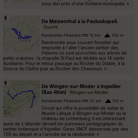
sous abri près d'une fontaine municipale. »
De Meisenthal à la Pauluskapell.
Soucht
Randonnée Pédestre
12 km
350 m
Randonnée sous couvert forestier qui
emprunte à l'aller l'ancien sentier des
Pèlerins où sont accrochés aux arbres de
petits oratoires ; la chapelle St Paul est dédiée aux 14 saints
Auxiliaires. Pour le retour passage au Rocher du Diable, à la
Source du Cloître puis au Rocher des Chasseurs. »
De Wingen-sur-Moder à Ingwiller
(Bas-Rhin)
Wingen-sur-Moder
Randonnée Pédestre
22 km
510 m
Circuit qui offre la possibilité de visiter le
Musée Lalique à Wingen-sur-Moder ou le
château de Lichtenberg. Il est intéressant
aussi de s'attarder devant les panneaux pédagogiques du
sentier botanique d'Ingwiller. Gares SNCF desservies par des
TER au départ et à l'arrivée de la randonnée. »