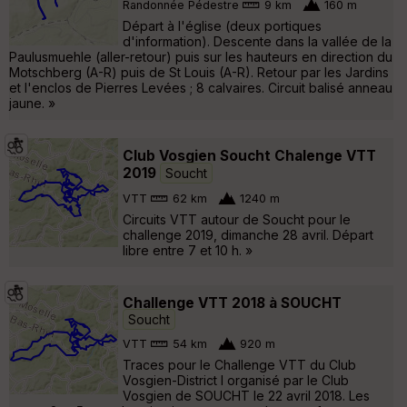
Randonnée Pédestre
9 km
160 m
Départ à l'église (deux portiques
d'information). Descente dans la vallée de la
Paulusmuehle (aller-retour) puis sur les hauteurs en direction du
Motschberg (A-R) puis de St Louis (A-R). Retour par les Jardins
et l'enclos de Pierres Levées ; 8 calvaires. Circuit balisé anneau
jaune. »
Club Vosgien Soucht Chalenge VTT
2019
Soucht
VTT
62 km
1240 m
Circuits VTT autour de Soucht pour le
challenge 2019, dimanche 28 avril. Départ
libre entre 7 et 10 h. »
Challenge VTT 2018 à SOUCHT
Soucht
VTT
54 km
920 m
Traces pour le Challenge VTT du Club
Vosgien-District I organisé par le Club
Vosgien de SOUCHT le 22 avril 2018. Les