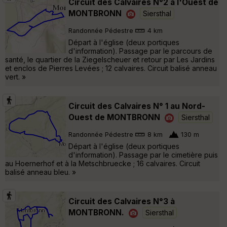
Circuit des Calvaires N°2 à l'Ouest de
MONTBRONN
Siersthal
Randonnée Pédestre
4 km
Départ à l'église (deux portiques
d'information). Passage par le parcours de
santé, le quartier de la Ziegelscheuer et retour par Les Jardins
et enclos de Pierres Levées ; 12 calvaires. Circuit balisé anneau
vert. »
Circuit des Calvaires N° 1 au Nord-
Ouest de MONTBRONN
Siersthal
Randonnée Pédestre
8 km
130 m
Départ à l'église (deux portiques
d'information). Passage par le cimetière puis
au Hoernerhof et à la Metschbruecke ; 16 calvaires. Circuit
balisé anneau bleu. »
Circuit des Calvaires N°3 à
MONTBRONN.
Siersthal