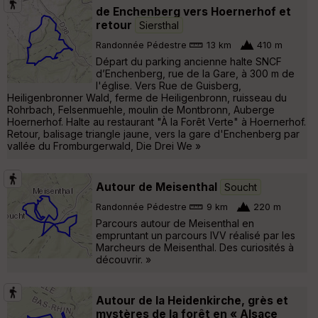
de Enchenberg vers Hoernerhof et
retour
Siersthal
Randonnée Pédestre
13 km
410 m
Départ du parking ancienne halte SNCF
d’Enchenberg, rue de la Gare, à 300 m de
l'église. Vers Rue de Guisberg,
Heiligenbronner Wald, ferme de Heiligenbronn, ruisseau du
Rohrbach, Felsenmuehle, moulin de Montbronn, Auberge
Hoernerhof. Halte au restaurant "À la Forêt Verte" à Hoernerhof.
Retour, balisage triangle jaune, vers la gare d'Enchenberg par
vallée du Fromburgerwald, Die Drei We »
Autour de Meisenthal
Soucht
Randonnée Pédestre
9 km
220 m
Parcours autour de Meisenthal en
empruntant un parcours IVV réalisé par les
Marcheurs de Meisenthal. Des curiosités à
découvrir. »
Autour de la Heidenkirche, grès et
mystères de la forêt en « Alsace