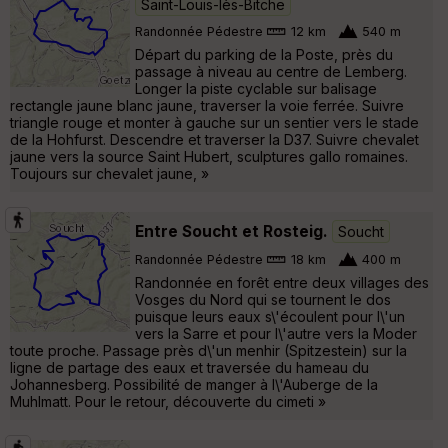
Saint-Louis-lès-Bitche
Randonnée Pédestre
12 km
540 m
Départ du parking de la Poste, près du
passage à niveau au centre de Lemberg.
Longer la piste cyclable sur balisage
rectangle jaune blanc jaune, traverser la voie ferrée. Suivre
triangle rouge et monter à gauche sur un sentier vers le stade
de la Hohfurst. Descendre et traverser la D37. Suivre chevalet
jaune vers la source Saint Hubert, sculptures gallo romaines.
Toujours sur chevalet jaune, »
Entre Soucht et Rosteig.
Soucht
Randonnée Pédestre
18 km
400 m
Randonnée en forêt entre deux villages des
Vosges du Nord qui se tournent le dos
puisque leurs eaux s\'écoulent pour l\'un
vers la Sarre et pour l\'autre vers la Moder
toute proche. Passage près d\'un menhir (Spitzestein) sur la
ligne de partage des eaux et traversée du hameau du
Johannesberg. Possibilité de manger à l\'Auberge de la
Muhlmatt. Pour le retour, découverte du cimeti »