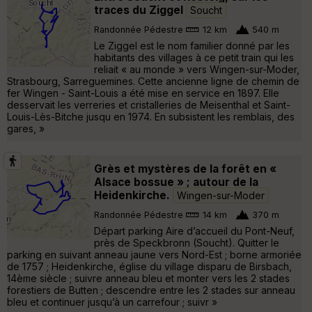
traces du Ziggel
Soucht
Randonnée Pédestre
12 km
540 m
Le Ziggel est le nom familier donné par les
habitants des villages à ce petit train qui les
reliait « au monde » vers Wingen-sur-Moder,
Strasbourg, Sarreguemines. Cette ancienne ligne de chemin de
fer Wingen - Saint-Louis a été mise en service en 1897. Elle
desservait les verreries et cristalleries de Meisenthal et Saint-
Louis-Lès-Bitche jusqu en 1974. En subsistent les remblais, des
gares, »
Grès et mystères de la forêt en «
Alsace bossue » ; autour de la
Heidenkirche.
Wingen-sur-Moder
Randonnée Pédestre
14 km
370 m
Départ parking Aire d’accueil du Pont-Neuf,
près de Speckbronn (Soucht). Quitter le
parking en suivant anneau jaune vers Nord-Est ; borne armoriée
de 1757 ; Heidenkirche, église du village disparu de Birsbach,
14ème siècle ; suivre anneau bleu et monter vers les 2 stades
forestiers de Butten ; descendre entre les 2 stades sur anneau
bleu et continuer jusqu’à un carrefour ; suivr »