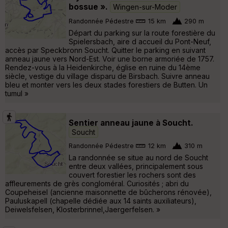
bossue ».
Wingen-sur-Moder
Randonnée Pédestre
15 km
290 m
Départ du parking sur la route forestière du
Spielersbach, aire d accueil du Pont-Neuf,
accès par Speckbronn Soucht. Quitter le parking en suivant
anneau jaune vers Nord-Est. Voir une borne armoriée de 1757.
Rendez-vous à la Heidenkirche, église en ruine du 14ème
siècle, vestige du village disparu de Birsbach. Suivre anneau
bleu et monter vers les deux stades forestiers de Butten. Un
tumul »
Sentier anneau jaune à Soucht.
Soucht
Randonnée Pédestre
12 km
310 m
La randonnée se situe au nord de Soucht
entre deux vallées, principalement sous
couvert forestier les rochers sont des
affleurements de grès congloméral. Curiosités ; abri du
Coupeheisel (ancienne maisonnette de bûcherons rénovée),
Pauluskapell (chapelle dédiée aux 14 saints auxiliateurs),
Deiwelsfelsen, Klosterbrinnel,Jaergerfelsen. »