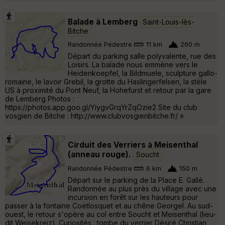
Balade à Lemberg
Saint-Louis-lès-
Bitche
Randonnée Pédestre
11 km
260 m
Départ du parking salle polyvalente, rue des
Loisirs. La balade nous emmène vers le
Heidenkoepfel, la Bildmuele, sculpture gallo-
romaine, le lavoir Grebil, la grotte du Haslingerfelsen, la stèle
US à proximité du Pont Neuf, la Hohefurst et retour par la gare
de Lemberg Photos :
https://photos.app.goo.gl/YiygvGrqYrZqOzie2 Site du club
vosgien de Bitche : http://www.clubvosgienbitche.fr/ »
Cirduit des Verriers à Meisenthal
(anneau rouge).
Soucht
Randonnée Pédestre
6 km
150 m
Départ sur le parking de la Place E. Gallé.
Randonnée au plus près du village avec une
incursion en forêt sur les hauteurs pour
passer à la fontaine Coëtlosquet et au chêne Georgel. Au sud-
ouest, le retour s'opère au col entre Soucht et Meisenthal (lieu-
dit Weisekreiz). Curiosités : tombe du verrier Désiré Christian,