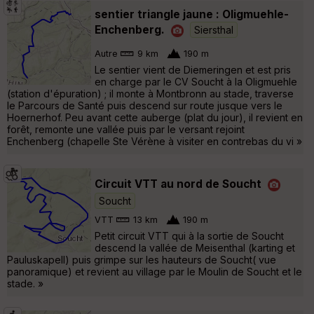
sentier triangle jaune : Oligmuehle-
Enchenberg.
Siersthal
Autre
9 km
190 m
Le sentier vient de Diemeringen et est pris
en charge par le CV Soucht à la Oligmuehle
(station d'épuration) ; il monte à Montbronn au stade, traverse
le Parcours de Santé puis descend sur route jusque vers le
Hoernerhof. Peu avant cette auberge (plat du jour), il revient en
forêt, remonte une vallée puis par le versant rejoint
Enchenberg (chapelle Ste Vérène à visiter en contrebas du vi »
Circuit VTT au nord de Soucht
Soucht
VTT
13 km
190 m
Petit circuit VTT qui à la sortie de Soucht
descend la vallée de Meisenthal (karting et
Pauluskapell) puis grimpe sur les hauteurs de Soucht( vue
panoramique) et revient au village par le Moulin de Soucht et le
stade. »