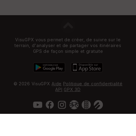
VisuGPX vous permet de créer, de suivre sur le
terrain, d'analyser et de partager vos itinéraires
GPS de façon simple et gratuite
© 2026 VisuGPX
Aide
Politique de confidentialité
API
GPX 3D