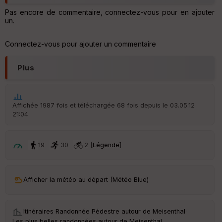
Po
Pas encore de commentaire, connectez-vous pour en ajouter
int
un.
illé
s
Connectez-vous pour ajouter un commentaire
S
e
Plus
n
s
Affichée 1987 fois et téléchargée 68 fois depuis le 03.05.12
St
21:04
re
et
Vi
19
30
2 [
Légende
]
e
w
Afficher la météo au départ (Météo Blue)
Itinéraires Randonnée Pédestre autour de
Meisenthal
·
Les plus belles randonnées autour de Meisenthal