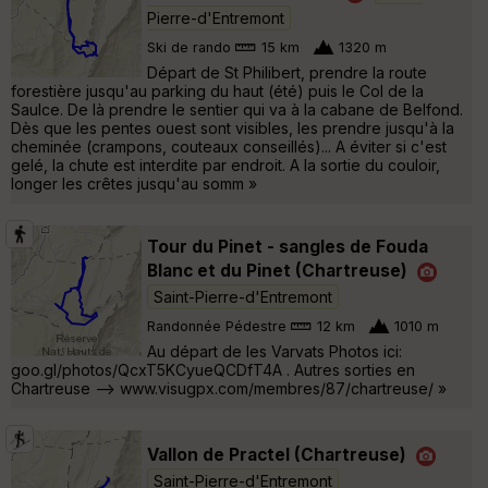
Pierre-d'Entremont
Ski de rando
15 km
1320 m
Départ de St Philibert, prendre la route
forestière jusqu'au parking du haut (été) puis le Col de la
Saulce. De là prendre le sentier qui va à la cabane de Belfond.
Dès que les pentes ouest sont visibles, les prendre jusqu'à la
cheminée (crampons, couteaux conseillés)... A éviter si c'est
gelé, la chute est interdite par endroit. A la sortie du couloir,
longer les crêtes jusqu'au somm »
Tour du Pinet - sangles de Fouda
Blanc et du Pinet (Chartreuse)
Saint-Pierre-d'Entremont
Randonnée Pédestre
12 km
1010 m
Au départ de les Varvats Photos ici:
goo.gl/photos/QcxT5KCyueQCDfT4A . Autres sorties en
Chartreuse --> www.visugpx.com/membres/87/chartreuse/ »
Vallon de Practel (Chartreuse)
Saint-Pierre-d'Entremont