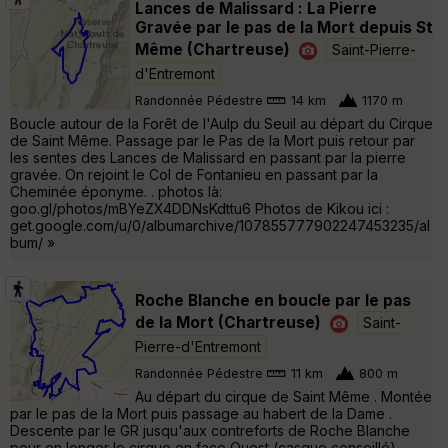
Lances de Malissard : La Pierre
Gravée par le pas de la Mort depuis St
Même (Chartreuse)
Saint-Pierre-
d'Entremont
Randonnée Pédestre
14 km
1170 m
Boucle autour de la Forêt de l'Aulp du Seuil au départ du Cirque
de Saint Même. Passage par le Pas de la Mort puis retour par
les sentes des Lances de Malissard en passant par la pierre
gravée. On rejoint le Col de Fontanieu en passant par la
Cheminée éponyme. . photos là:
goo.gl/photos/mBYeZX4DDNsKdttu6 Photos de Kikou ici :
get.google.com/u/0/albumarchive/107855777902247453235/al
bum/ »
Roche Blanche en boucle par le pas
de la Mort (Chartreuse)
Saint-
Pierre-d'Entremont
Randonnée Pédestre
11 km
800 m
Au départ du cirque de Saint Même . Montée
par le pas de la Mort puis passage au habert de la Dame .
Descente par le GR jusqu'aux contreforts de Roche Blanche
pour en longer le cirque en face Ouest (casque conseillé).