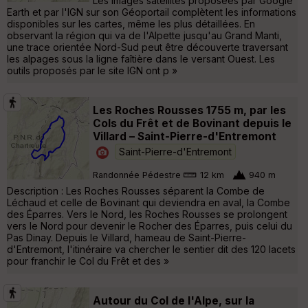
Les images satellites proposées par Google
Earth et par l'IGN sur son Géoportail complètent les informations
disponibles sur les cartes, même les plus détaillées. En
observant la région qui va de l'Alpette jusqu'au Grand Manti,
une trace orientée Nord-Sud peut être découverte traversant
les alpages sous la ligne faîtière dans le versant Ouest. Les
outils proposés par le site IGN ont p »
Les Roches Rousses 1755 m, par les
Cols du Frêt et de Bovinant depuis le
Villard – Saint-Pierre-d'Entremont
Saint-Pierre-d'Entremont
Randonnée Pédestre
12 km
940 m
Description : Les Roches Rousses séparent la Combe de
Léchaud et celle de Bovinant qui deviendra en aval, la Combe
des Éparres. Vers le Nord, les Roches Rousses se prolongent
vers le Nord pour devenir le Rocher des Éparres, puis celui du
Pas Dinay. Depuis le Villard, hameau de Saint-Pierre-
d'Entremont, l'itinéraire va chercher le sentier dit des 120 lacets
pour franchir le Col du Frêt et des »
Autour du Col de l'Alpe, sur la