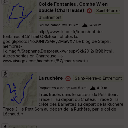
Col de Fontanieu, Combe W en
boucle (Chartreuse)
Saint-Pierre-
d'Entremont
Ski de rando
12 km
1460 m
http://www.skitour.fr/topos/col-de-
fontanieu,4451.html ©Skitour . photos là:
goo.gl/photos/1oJGNfV3MRyZMaWX7 Le blog de Steph :
membres-
ljk.imag.fr/Stephane.Despreaux/w4sup/Ski/2012/1898.html .
Autres sorties en Chartreuse -->
www.visugpx.com/membres/87/chartreuse/ »
La ruchère
Saint-Pierre-d'Entremont
Raquettes à neige
5 km
410 m
Trois tracés dans le secteur du Petit Som :
Tracé 1 : au départ du Chateau Tracé 2 : la
crête des Balmettes au départ de la Ruchère
Tracé 3 : le Petit Som au départ de la Ruchère, par le col de
Léchaud. »