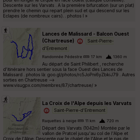
Descente sur les Varvats . A la première bifurcation (sur un plat)
prendre le chemin qui repart plein sud et qui descend sur les
Eclapes (de nombreux cairs). . photos l »
Lances de Malissard - Balcon Ouest
(Chartreuse)
Saint-Pierre-
d'Entremont
Randonnée Pédestre
17 km
1360 m
Au départ de Saint Philibert , recherche
d'itinéraire hors sentier sous la face Ouest des Lances de
Malissard . photos là: goo.gl/photos/rc5JoPni6yZbkiJ79 . Autres
sorties en Chartreuse -->
www.visugpx.com/membres/87/chartreuse/ »
La Croix de l'Alpe depuis les Varvats
Saint-Pierre-d'Entremont
Raquettes à neige
11 km
720 m
Départ des Varvats (1042m) Montée par le
vallon de Pratcel jusqu'au col de l'Alpe et
Croix de l'Alpe. Descente par le chalet de l'Alpe et le pas de