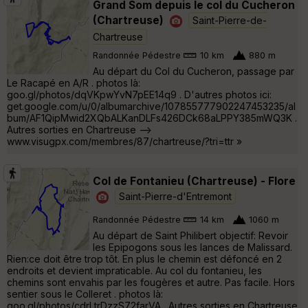
Grand Som depuis le col du Cucheron
(Chartreuse)
Saint-Pierre-de-
Chartreuse
Randonnée Pédestre
10 km
880 m
Au départ du Col du Cucheron, passage par
Le Racapé en A/R . photos là:
goo.gl/photos/dqVKpwYvN7pEE14q9 . D'autres photos ici:
get.google.com/u/0/albumarchive/107855777902247453235/al
bum/AF1QipMwid2XQbALKanDLFs426DCk68aLPPY385mWQ3K .
Autres sorties en Chartreuse -->
www.visugpx.com/membres/87/chartreuse/?tri=ttr »
Col de Fontanieu (Chartreuse) - Flore
Saint-Pierre-d'Entremont
Randonnée Pédestre
14 km
1060 m
Au départ de Saint Philibert objectif: Revoir
les Epipogons sous les lances de Malissard.
Rien:ce doit être trop tôt. En plus le chemin est défoncé en 2
endroits et devient impraticable. Au col du fontanieu, les
chemins sont envahis par les fougères et autre. Pas facile. Hors
sentier sous le Colleret . photos là:
goo.gl/photos/cdrLtrDzzS72farVA . Autres sorties en Chartreuse