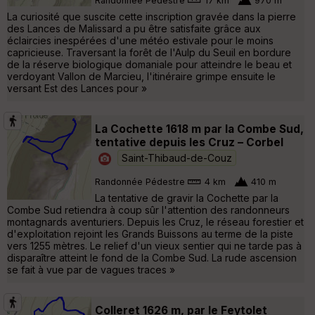
Randonnée Pédestre
17 km
970 m
La curiosité que suscite cette inscription gravée dans la pierre
des Lances de Malissard a pu être satisfaite grâce aux
éclaircies inespérées d'une météo estivale pour le moins
capricieuse. Traversant la forêt de l'Aulp du Seuil en bordure
de la réserve biologique domaniale pour atteindre le beau et
verdoyant Vallon de Marcieu, l'itinéraire grimpe ensuite le
versant Est des Lances pour »
La Cochette 1618 m par la Combe Sud,
tentative depuis les Cruz – Corbel
Saint-Thibaud-de-Couz
Randonnée Pédestre
4 km
410 m
La tentative de gravir la Cochette par la
Combe Sud retiendra à coup sûr l'attention des randonneurs
montagnards aventuriers. Depuis les Cruz, le réseau forestier et
d'exploitation rejoint les Grands Buissons au terme de la piste
vers 1255 mètres. Le relief d'un vieux sentier qui ne tarde pas à
disparaître atteint le fond de la Combe Sud. La rude ascension
se fait à vue par de vagues traces »
Colleret 1626 m, par le Feytolet