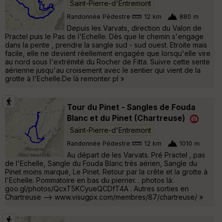
Saint-Pierre-d'Entremont
Randonnée Pédestre
12 km
880 m
Depuis les Varvats, direction du Valon de
Practel puis le Pas de l'Echelle. Dès que le chemin s'engage
dans la pente , prendre la sangle sud - sud ouest. Etroite mais
facile, elle ne devient réellement engagée que lorsqu'elle vire
au nord sous l'extrémité du Rocher de Fitta. Suivre cette sente
aérienne jusqu'au croisement avec le sentier qui vient de la
grotte à l'Echelle.De là remonter pl »
Tour du Pinet - Sangles de Fouda
Blanc et du Pinet (Chartreuse)
Saint-Pierre-d'Entremont
Randonnée Pédestre
12 km
1010 m
Au départ de les Varvats. Pré Practel , pas
de l'Echelle, Sangle du Fouda Blanc très aérien, Sangle du
Pinet moins marqué, Le Pinet. Retour par la crête et la grotte à
l'Echelle. Pommatoire en bas du pierrier. . photos là:
goo.gl/photos/QcxT5KCyueQCDfT4A . Autres sorties en
Chartreuse --> www.visugpx.com/membres/87/chartreuse/ »