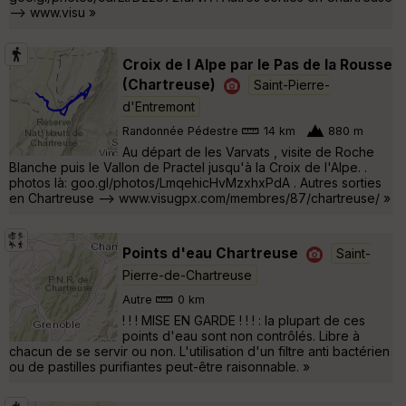
--> www.visu »
Croix de l Alpe par le Pas de la Rousse
(Chartreuse)
Saint-Pierre-
d'Entremont
Randonnée Pédestre
14 km
880 m
Au départ de les Varvats , visite de Roche
Blanche puis le Vallon de Practel jusqu'à la Croix de l'Alpe. .
photos là: goo.gl/photos/LmqehicHvMzxhxPdA . Autres sorties
en Chartreuse --> www.visugpx.com/membres/87/chartreuse/ »
Points d'eau Chartreuse
Saint-
Pierre-de-Chartreuse
Autre
0 km
! ! ! MISE EN GARDE ! ! ! : la plupart de ces
points d'eau sont non contrôlés. Libre à
chacun de se servir ou non. L'utilisation d'un filtre anti bactérien
ou de pastilles purifiantes peut-être raisonnable. »