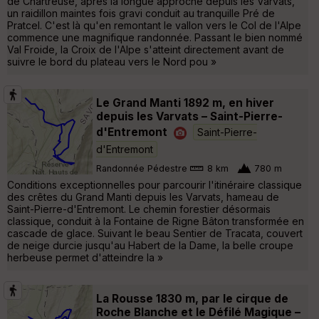
de Chartreuse, après la longue approche depuis les Varvats,
un raidillon maintes fois gravi conduit au tranquille Pré de
Pratcel. C'est là qu'en remontant le vallon vers le Col de l'Alpe
commence une magnifique randonnée. Passant le bien nommé
Val Froide, la Croix de l'Alpe s'atteint directement avant de
suivre le bord du plateau vers le Nord pou »
Le Grand Manti 1892 m, en hiver
depuis les Varvats – Saint-Pierre-
d'Entremont
Saint-Pierre-
d'Entremont
Randonnée Pédestre
8 km
780 m
Conditions exceptionnelles pour parcourir l'itinéraire classique
des crêtes du Grand Manti depuis les Varvats, hameau de
Saint-Pierre-d'Entremont. Le chemin forestier désormais
classique, conduit à la Fontaine de Rigne Bâton transformée en
cascade de glace. Suivant le beau Sentier de Tracata, couvert
de neige durcie jusqu'au Habert de la Dame, la belle croupe
herbeuse permet d'atteindre la »
La Rousse 1830 m, par le cirque de
Roche Blanche et le Défilé Magique –