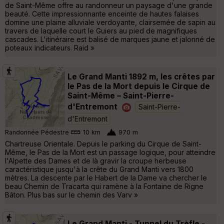
de Saint-Même offre au randonneur un paysage d'une grande
beauté. Cette impressionnante enceinte de hautes falaises
domine une plaine alluviale verdoyante, clairsemée de sapin au
travers de laquelle court le Guiers au pied de magnifiques
cascades. L'itinéraire est balisé de marques jaune et jalonné de
poteaux indicateurs. Raid »
Le Grand Manti 1892 m, les crêtes par
le Pas de la Mort depuis le Cirque de
Saint-Même – Saint-Pierre-
d'Entremont
Saint-Pierre-
d'Entremont
Randonnée Pédestre
10 km
970 m
Chartreuse Orientale. Depuis le parking du Cirque de Saint-
Même, le Pas de la Mort est un passage logique, pour atteindre
l'Alpette des Dames et de là gravir la croupe herbeuse
caractéristique jusqu'à la crête du Grand Manti vers 1800
mètres. La descente par le Habert de la Dame va chercher le
beau Chemin de Tracarta qui ramène à la Fontaine de Rigne
Bâton. Plus bas sur le chemin des Varv »
Le Grand Manti - Tunnel du Trèfle -