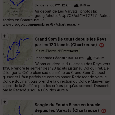
Ski de rando
12 km
840 m
Au départ de Les Varvats . photos là:
goo.gl/photos/sUp7C8Aeh11HT2PT7 . Autres
sorties en Chartreuse -->
www.visugpx.com/membres/87/chartreuse/ »
Grand Som (le tour) depuis les Reys
par les 120 lacets (Chartreuse)
Saint-Pierre-d'Entremont
Randonnée Pédestre
13 km
1240 m
Départ au dessus du Hameau des Reys vers
1030.Prendre le sentier des 120 lacets jusqu'au Col du Frêt. De
là longer la Crête plein sud qui mène au Grand Som, Ca peut
glisser et il faut parfois se contorsionner. Redescende vers le
Col de Bovinant puis prendre la direction du Col de Mauvernay,
la pas de la Suiffière puis les crêtes jusqu'au sommet. Descente
par le Racapé jusqu'au Col des Aure »
Sangle du Fouda Blanc en boucle
depuis les Varvats (Chartreuse)