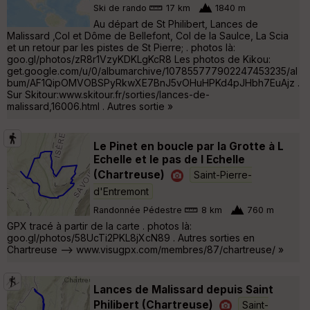
Ski de rando
17 km
1840 m
Au départ de St Philibert, Lances de
Malissard ,Col et Dôme de Bellefont, Col de la Saulce, La Scia
et un retour par les pistes de St Pierre; . photos là:
goo.gl/photos/zR8r1VzyKDKLgKcR8 Les photos de Kikou:
get.google.com/u/0/albumarchive/107855777902247453235/al
bum/AF1QipOMVOBSPyRkwXE7BnJ5vOHuHPKd4pJHbh7EuAjz .
Sur Skitour:www.skitour.fr/sorties/lances-de-
malissard,16006.html . Autres sortie »
Le Pinet en boucle par la Grotte à L
Echelle et le pas de l Echelle
(Chartreuse)
Saint-Pierre-
d'Entremont
Randonnée Pédestre
8 km
760 m
GPX tracé à partir de la carte . photos là:
goo.gl/photos/58UcTi2PKL8jXcN89 . Autres sorties en
Chartreuse --> www.visugpx.com/membres/87/chartreuse/ »
Lances de Malissard depuis Saint
Philibert (Chartreuse)
Saint-