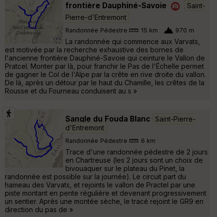
frontière Dauphiné-Savoie
Saint-
Pierre-d'Entremont
Randonnée Pédestre
15 km
970 m
La randonnée qui commence aux Varvats,
est motivée par la recherche exhaustive des bornes de
l'ancienne frontière Dauphiné-Savoie qui ceinture le Vallon de
Pratcel. Monter par là, pour franchir le Pas de l'Échelle permet
de gagner le Col de l'Alpe par la crête en rive droite du vallon.
De là, après un détour par le haut du Chamille, les crêtes de la
Rousse et du Fourneau conduisent au s »
Sangle du Fouda Blanc
Saint-Pierre-
d'Entremont
Randonnée Pédestre
6 km
Trace d'une randonnée pédestre de 2 jours
en Chartreuse (les 2 jours sont un choix de
bivouaquer sur le plateau du Pinet, la
randonnée est possible sur la journée). Le circuit part du
hameau des Varvats, et rejoints le vallon de Practel par une
piste montant en pente régulière et devenant progressivement
un sentier. Après une montée sèche, le tracé rejoint le GR9 en
direction du pas de »