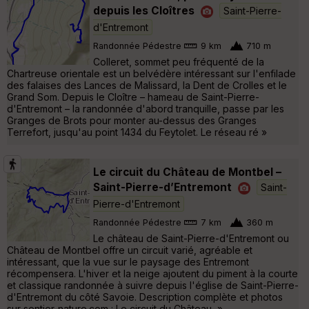
depuis les Cloîtres
Saint-Pierre-
d'Entremont
Randonnée Pédestre
9 km
710 m
Colleret, sommet peu fréquenté de la
Chartreuse orientale est un belvédère intéressant sur l'enfilade
des falaises des Lances de Malissard, la Dent de Crolles et le
Grand Som. Depuis le Cloître – hameau de Saint-Pierre-
d'Entremont – la randonnée d'abord tranquille, passe par les
Granges de Brots pour monter au-dessus des Granges
Terrefort, jusqu'au point 1434 du Feytolet. Le réseau ré »
Le circuit du Château de Montbel –
Saint-Pierre-d’Entremont
Saint-
Pierre-d'Entremont
Randonnée Pédestre
7 km
360 m
Le château de Saint-Pierre-d'Entremont ou
Château de Montbel offre un circuit varié, agréable et
intéressant, que la vue sur le paysage des Entremont
récompensera. L'hiver et la neige ajoutent du piment à la courte
et classique randonnée à suivre depuis l'église de Saint-Pierre-
d'Entremont du côté Savoie. Description complète et photos
sur sentier-nature.com : Le circuit du Château, »