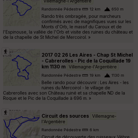
Villemagne-l'Argentière
Randonnée Pédestre
12 km
650 m
Rando très ombragée, pour marcheurs
confirmés avec de magnifiques vues sur les
Monts d'Orb, le massif du Caroux et de
l'Espinouse, la vallée de l'Orb et visite des ruines du château et
de la chapelle de St Michel de Mercoirol. »
2017 02 26 Les Aires - Chap St Michel
- Cabrerolles - Pic de la Coquillade 19
km 1130 m
Villemagne-l'Argentière
Randonnée Pédestre
19 km
1130 m
Belle rando pour découvrir : Les Aires - les
ruines du Mercoirol - le village de
Cabrerolles avec son Château ruiné et sa chapelle ND de la
Roque et le Pic de la Coquillade à 696 m. »
Circuit des sources
Villemagne-
l'Argentière
Randonnée Pédestre
6 km
Circuit de découverte des ruisseaux Vèbre