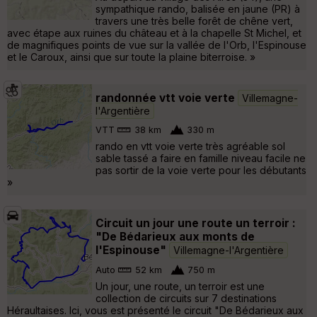
sympathique rando, balisée en jaune (PR) à
travers une très belle forêt de chêne vert,
avec étape aux ruines du château et à la chapelle St Michel, et
de magnifiques points de vue sur la vallée de l'Orb, l'Espinouse
et le Caroux, ainsi que sur toute la plaine biterroise. »
randonnée vtt voie verte
Villemagne-
l'Argentière
VTT
38 km
330 m
rando en vtt voie verte très agréable sol
sable tassé a faire en famille niveau facile ne
pas sortir de la voie verte pour les débutants
»
Circuit un jour une route un terroir :
"De Bédarieux aux monts de
l'Espinouse"
Villemagne-l'Argentière
Auto
52 km
750 m
Un jour, une route, un terroir est une
collection de circuits sur 7 destinations
Héraultaises. Ici, vous est présenté le circuit "De Bédarieux aux