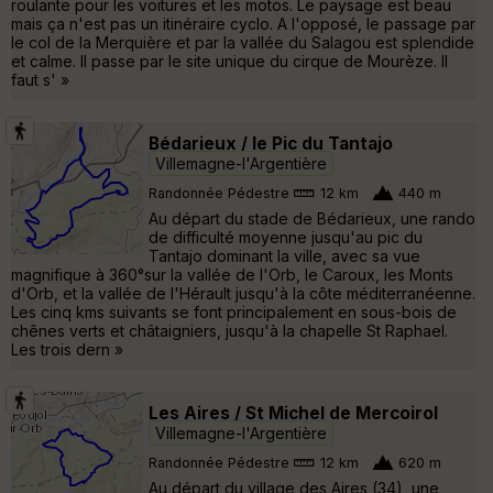
roulante pour les voitures et les motos. Le paysage est beau
mais ça n'est pas un itinéraire cyclo. A l'opposé, le passage par
le col de la Merquière et par la vallée du Salagou est splendide
et calme. Il passe par le site unique du cirque de Mourèze. Il
faut s' »
Bédarieux / le Pic du Tantajo
Villemagne-l'Argentière
Randonnée Pédestre
12 km
440 m
Au départ du stade de Bédarieux, une rando
de difficulté moyenne jusqu'au pic du
Tantajo dominant la ville, avec sa vue
magnifique à 360°sur la vallée de l'Orb, le Caroux, les Monts
d'Orb, et la vallée de l'Hérault jusqu'à la côte méditerranéenne.
Les cinq kms suivants se font principalement en sous-bois de
chênes verts et châtaigniers, jusqu'à la chapelle St Raphael.
Les trois dern »
Les Aires / St Michel de Mercoirol
Villemagne-l'Argentière
Randonnée Pédestre
12 km
620 m
Au départ du village des Aires (34), une