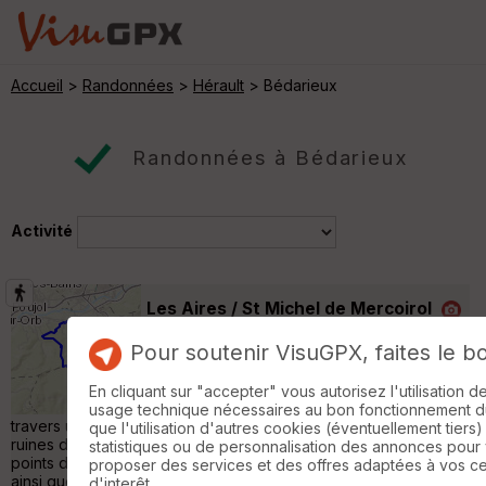
Accueil
>
Randonnées
>
Hérault
> Bédarieux
Randonnées à Bédarieux
Activité
Les Aires / St Michel de Mercoirol
Villemagne-l'Argentière
Pour soutenir VisuGPX, faites le b
Randonnée Pédestre
12 km
660 m
Au départ du village des Aires (34), une
En cliquant sur "accepter" vous autorisez l'utilisation 
sympathique rando balisée en jaune (PR) à
usage technique nécessaires au bon fonctionnement du 
travers une très belle forêt de chêne vert, avec étape aux
que l'utilisation d'autres cookies (éventuellement tiers)
ruines du château et à la chapelle St Michel, et de magnifiques
statistiques ou de personnalisation des annonces pour
points de vue sur la vallée de l'Orb, l'Espinouse et le Caroux,
proposer des services et des offres adaptées à vos c
ainsi que sur toute la plaine biterroise. »
d'interêt.