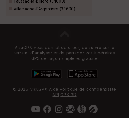
Taussac-la-Billière (34600)
Villemagne-l'Argentière (34600)
VisuGPX vous permet de créer, de suivre sur le
terrain, d'analyser et de partager vos itinéraires
GPS de façon simple et gratuite
© 2026 VisuGPX
Aide
Politique de confidentialité
API
GPX 3D