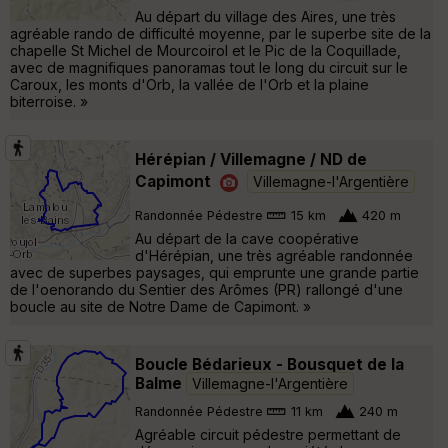
Au départ du village des Aires, une très
agréable rando de difficulté moyenne, par le superbe site de la
chapelle St Michel de Mourcoirol et le Pic de la Coquillade,
avec de magnifiques panoramas tout le long du circuit sur le
Caroux, les monts d'Orb, la vallée de l'Orb et la plaine
biterroise. »
Hérépian / Villemagne / ND de
Capimont
Villemagne-l'Argentière
Randonnée Pédestre
15 km
420 m
Au départ de la cave coopérative
d'Hérépian, une très agréable randonnée
avec de superbes paysages, qui emprunte une grande partie
de l'oenorando du Sentier des Arômes (PR) rallongé d'une
boucle au site de Notre Dame de Capimont. »
Boucle Bédarieux - Bousquet de la
Balme
Villemagne-l'Argentière
Randonnée Pédestre
11 km
240 m
Agréable circuit pédestre permettant de