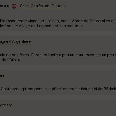
téore
Saint-Geniès-de-Fontedit
ble rando entre vignes et collines, par le village de Cabrerolles e
téore, le village de Lenthéric et son moulin. »
agne-l'Argentière
 de conifères. Parcours facile à part un court passage un peu 
 de l'Orb. »
ère
 Courbezou qui ont permis le développement industriel de Bédari
entière