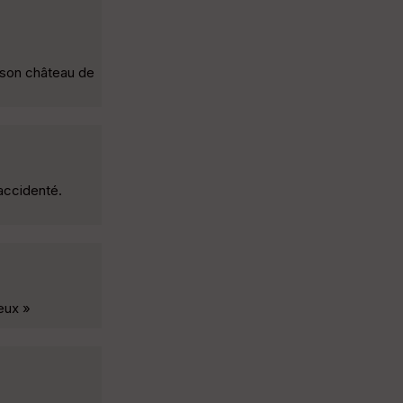
t son château de
accidenté.
eux »