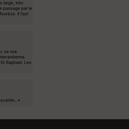
s large, très
le passage par le
ourèze. Il faut
ec sa vue
diterranéenne.
 St Raphael. Les
scente.. »