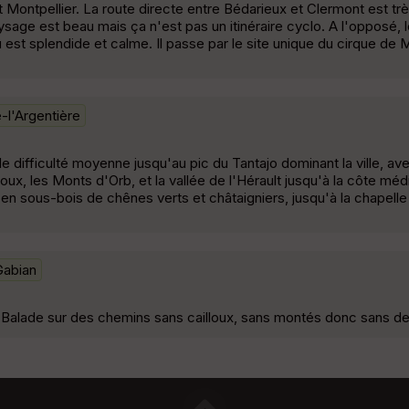
t Montpellier. La route directe entre Bédarieux et Clermont est trè
ysage est beau mais ça n'est pas un itinéraire cyclo. A l'opposé, 
 est splendide et calme. Il passe par le site unique du cirque de M
-l'Argentière
 difficulté moyenne jusqu'au pic du Tantajo dominant la ville, av
roux, les Monts d'Orb, et la vallée de l'Hérault jusqu'à la côte mé
en sous-bois de chênes verts et châtaigniers, jusqu'à la chapelle
Gabian
 Balade sur des chemins sans cailloux, sans montés donc sans de