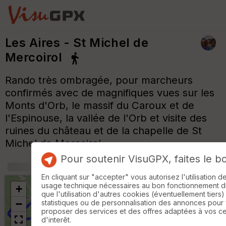
Les Aires - St Michel de
Mercoirol
Rando très ombragée, pour marcheurs
confirmés avec de magnifiques vues sur les
Monts d'Orb, le massif du Caroux et de
l'Espinouse, la vallée de l'Orb et visite des
ruines du château et de la chapelle de St
Michel de Mercoirol.
Pour soutenir VisuGPX, faites le b
+
m
En cliquant sur "accepter" vous autorisez l'utilisation 
usage technique nécessaires au bon fonctionnement du 
+
que l'utilisation d'autres cookies (éventuellement tiers)
−
statistiques ou de personnalisation des annonces pour
proposer des services et des offres adaptées à vos c
d'interêt.