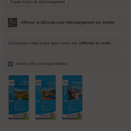
ai
ss
eu
r
Afficher le QRCode pour téléchargement sur mobile
Tr
an
sp
Intégrez cette trace dans votre site [
Afficher le code
]
ar
en
ce
Cartes IGN correspondantes
Po
int
illé
s
S
e
n
s