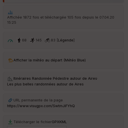
Aff
ic
he
r
Affichée 1872 fois et téléchargée 105 fois depuis le 07.04.20
d
15:25
é
p
ar
t
68
145
83 [
Légende
]
ar
ri
v
Afficher la météo au départ (Météo Blue)
é
e
Itinéraires Randonnée Pédestre autour de
Aires
·
C
Les plus belles randonnées autour de Aires
ou
le
ur
URL permanente de la page
https://www.visugpx.com/SwtmJiFYhQ
Télécharger le fichier
GPX
KML
Ep