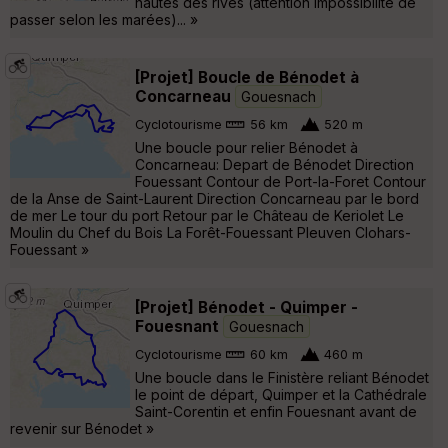
hautes des rives (attention impossibilité de
passer selon les marées)... »
[Projet] Boucle de Bénodet à
Concarneau
Gouesnach
Cyclotourisme
56 km
520 m
Une boucle pour relier Bénodet à
Concarneau: Depart de Bénodet Direction
Fouessant Contour de Port-la-Foret Contour
de la Anse de Saint-Laurent Direction Concarneau par le bord
de mer Le tour du port Retour par le Château de Keriolet Le
Moulin du Chef du Bois La Forêt-Fouessant Pleuven Clohars-
Fouessant »
[Projet] Bénodet - Quimper -
Fouesnant
Gouesnach
Cyclotourisme
60 km
460 m
Une boucle dans le Finistère reliant Bénodet
le point de départ, Quimper et la Cathédrale
Saint-Corentin et enfin Fouesnant avant de
revenir sur Bénodet »