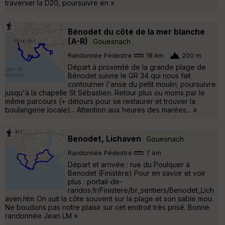
traverser la D20, poursuivre en »
Bénodet du côté de la mer blanche
(A-R)
Gouesnach
Randonnée Pédestre
18 km
200 m
Départ à proximité de la grande plage de
Bénodet suivre le GR 34 qui nous fait
contourner l'anse du petit moulin; poursuivre
jusqu'à la chapelle St Sébastien. Retour plus ou moins par le
même parcours (+ détours pour se restaurer et trouver la
boulangerie locale)... Attention aux heures des marées... »
Benodet, Lichaven
Gouesnach
Randonnée Pédestre
7 km
Départ et arrivée : rue du Poulquer à
Benodet (Finistère) Pour en savoir et voir
plus : portail-de-
randos.fr/Finistere/br_sentiers/Benodet_Lich
aven.htm On suit la côte souvent sur la plage et son sable mou.
Ne boudons pas notre plaisir sur cet endroit très prisé. Bonne
randonnée Jean LM »