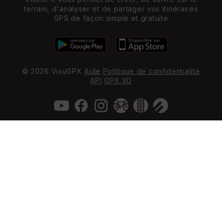
terrain, d'analyser et de partager vos itinéraires
GPS de façon simple et gratuite
© 2026 VisuGPX
Aide
Politique de confidentialité
API
GPX 3D