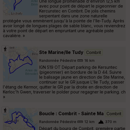
Une longue promenade d'environ 12,5 km
avec pour point de départ le pigeonnier de
Kercunstec en Combrit. De jolis chemins
serpentant dans une zone naturelle
protégée vous emmènent jusqu'à la pointe de l'Ile-Tudy. Après
avoir longé de longues plages de sable blanc, vous reviendrez
à votre point de départ en empruntant une agréable piste
cavalière. »
Ste Marine/Ile Tudy
Combrit
Randonnée Pédestre
16 km
IGN 519 OT Départ parking de Kersuntec
(pigeonnier) en bordure de la D 44. Suivre
le balisage jaune en direction de Ste Marine,
continuer sur le GR jusque L'Ile Tudy, passer
l'étang de Kermor, quitter le GR par la droite en direction de
Kerloc'h Gwen, traverser le polder pour regagner le parking. ch
»
Boucle : Combrit - Sainte Ma
Combrit
Randonnée Pédestre
12 km
370 m
Départ du bourg de Combrit, première partie