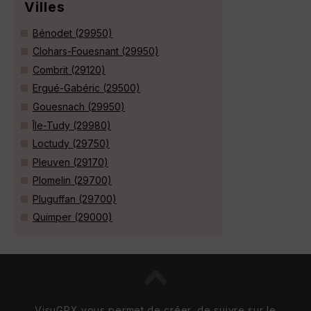
Villes
Bénodet (29950)
Clohars-Fouesnant (29950)
Combrit (29120)
Ergué-Gabéric (29500)
Gouesnach (29950)
Île-Tudy (29980)
Loctudy (29750)
Pleuven (29170)
Plomelin (29700)
Pluguffan (29700)
Quimper (29000)
VisuGPX vous permet de créer, de suivre sur le