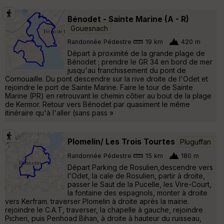
Bénodet - Sainte Marine (A - R)
Gouesnach
Randonnée Pédestre
19 km
420 m
Départ à proximité de la grande plage de
Bénodet ; prendre le GR 34 en bord de mer
jusqu'au franchissement du pont de
Cornouaille. Du pont descendre sur la rive droite de l'Odet et
rejoindre le port de Sainte Marine. Faire le tour de Sainte
Marine (PR) en retrouvant le chemin côtier au bout de la plage
de Kermor. Retour vers Bénodet par quasiment le même
itinéraire qu'à l'aller (sans pass »
Plomelin/ Les Trois Tourtes
Pluguffan
Randonnée Pédestre
15 km
180 m
Départ Parking de Rosulien,descendre vers
l'Odet, la cale de Rosulien, partir à droite,
passer le Saut de la Pucelle, les Vire-Court,
la fontaine des espagnols, monter à droite
vers Kerfram. traverser Plomelin à droite après la mairie.
rejoindre le C.A.T, traverser, la chapelle à gauche, rejoindre
Picheri, puis Penhoad Bihan, à droite à hauteur du ruisseau,