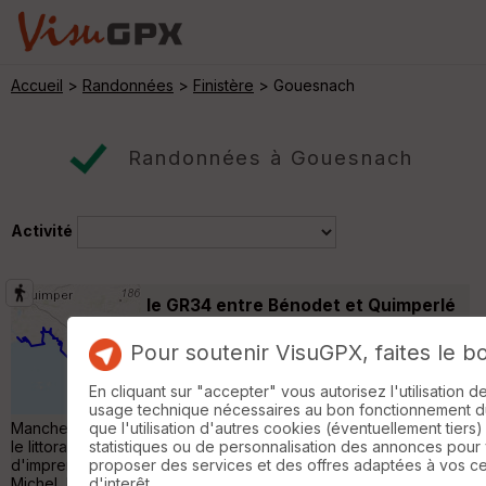
Accueil
>
Randonnées
>
Finistère
> Gouesnach
Randonnées à Gouesnach
Activité
le GR34 entre Bénodet et Quimperlé
Gouesnach
Pour soutenir VisuGPX, faites le b
Randonnée Pédestre
179 km
810 m
Le GR34, aussi appelé sentier des
En cliquant sur "accepter" vous autorisez l'utilisation 
douaniers, part du Mont-Saint-Michel dans la
usage technique nécessaires au bon fonctionnement du 
Manche pour arriver à Saint-Nazaire en Loire-Atlantique. Il suit
que l'utilisation d'autres cookies (éventuellement tiers)
le littoral breton sur près de 2000 kilomètres avec
statistiques ou de personnalisation des annonces pour
d'imprenables vues sur la mer, telles que la baie du Mont-Saint-
proposer des services et des offres adaptées à vos c
Michel, la côte de Granit Rose, les Abers de la pointe du
d'interêt.