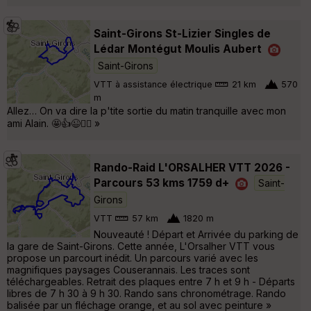
Saint-Girons St-Lizier Singles de
Lédar Montégut Moulis Aubert
Saint-Girons
VTT à assistance électrique
21 km
570
m
Allez… On va dire la p'tite sortie du matin tranquille avec mon
ami Alain. 🤩👍😉🚵‍♂️ »
Rando-Raid L'ORSALHER VTT 2026 -
Parcours 53 kms 1759 d+
Saint-
Girons
VTT
57 km
1820 m
Nouveauté ! Départ et Arrivée du parking de
la gare de Saint-Girons. Cette année, L'Orsalher VTT vous
propose un parcourt inédit. Un parcours varié avec les
magnifiques paysages Couserannais. Les traces sont
téléchargeables. Retrait des plaques entre 7 h et 9 h - Départs
libres de 7 h 30 à 9 h 30. Rando sans chronométrage. Rando
balisée par un fléchage orange, et au sol avec peinture »