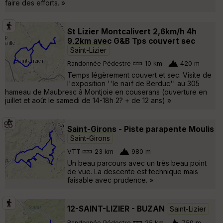
faire des efforts. »
St Lizier Montcalivert 2,6km/h 4h
9,2km avec G&B Tps couvert sec
Saint-Lizier
Randonnée Pédestre
10 km
420 m
Temps légèrement couvert et sec. Visite de
l'exposition ''le naïf de Berduc'' au 305
hameau de Maubresc à Montjoie en couserans (ouverture en
juillet et août le samedi de 14-18h 2? + de 12 ans) »
Saint-Girons - Piste parapente Moulis
Saint-Girons
VTT
23 km
980 m
Un beau parcours avec un très beau point
de vue. La descente est technique mais
faisable avec prudence. »
12-SAINT-LIZIER - BUZAN
Saint-Lizier
Randonnée Pédestre
25 km
750 m