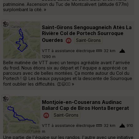
patrimoine. Ascension du Tuc de Montcalivert (altitude 677m)
surplombant la cité. »
Saint-Girons Sengouagneich Atès La
Rivière Col de Portech Sourroque
Ouerdes
Saint-Girons
VTT à assistance électrique
32 km
1290 m
Belle matinée de VTT avec un temps agréable avant l'arrivée
du froid. Nous étions six au départ et l'équipe a apprécié ce
parcours avec de belles montées. Ça monte autour du Col du
Portech ! 😜 Les beaux paysages et la descente de Sourroque
font oublier les difficultés. 👏😉🚵‍♂️ »
Montjoie-en-Couserans Audinac
Baliard Cap de Biros Honta Bergerat
Saint-Girons
VTT à assistance électrique
32 km
910
m
Une partie de l'équipe sur les randos, l'autre avec une initiative