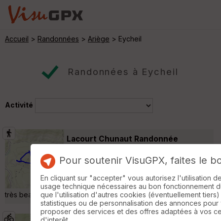
Accueil
>
Randonnées
>
Ariège
> Eycheil
Randonnées à Eycheil
Activité
Lacourt Chunaut Randonnée
pédestre
Saint-Girons
Pour soutenir VisuGPX, faites le b
Randonnée Pédestre
5 km
300 m
Belle journée avec Kristian Sabine et Laura.
En cliquant sur "accepter" vous autorisez l'utilisation 
Une randonnée pédestre agréable avec un
usage technique nécessaires au bon fonctionnement du 
très beau point de vue ! »
que l'utilisation d'autres cookies (éventuellement tiers)
statistiques ou de personnalisation des annonces pour
proposer des services et des offres adaptées à vos c
d'interêt.