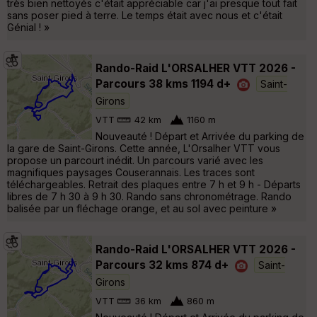
très bien nettoyés c'était appréciable car j'ai presque tout fait
sans poser pied à terre. Le temps était avec nous et c'était
Génial ! »
Rando-Raid L'ORSALHER VTT 2026 -
Parcours 38 kms 1194 d+
Saint-
Girons
VTT
42 km
1160 m
Nouveauté ! Départ et Arrivée du parking de
la gare de Saint-Girons. Cette année, L'Orsalher VTT vous
propose un parcourt inédit. Un parcours varié avec les
magnifiques paysages Couserannais. Les traces sont
téléchargeables. Retrait des plaques entre 7 h et 9 h - Départs
libres de 7 h 30 à 9 h 30. Rando sans chronométrage. Rando
balisée par un fléchage orange, et au sol avec peinture »
Rando-Raid L'ORSALHER VTT 2026 -
Parcours 32 kms 874 d+
Saint-
Girons
VTT
36 km
860 m