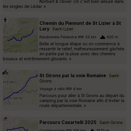
Norbert & Olivier. On c'est bien amusé dans
les singles de Lédar. »
Chemin du Piemont de St Lizier à St
Lary
Saint-Lizier
Randonnée Pédestre
33 km
920 m
Belle et longue étape ou on commence à
ressentir le relief, malheureusement gâchée
en partie par la pluie avec des chemins
boueux et extrêmement glissants. »
St Girons par la voie Romaine
Saint-
Girons
Voyage à vélo
4 km
Parcours pour aller à St Girons au départ du
camping par la voie Romaine afin d'éviter la
route départementale. »
Parcours Casartelli 2025
Saint-Girons
Cyclotourisme
156 km
3170 m