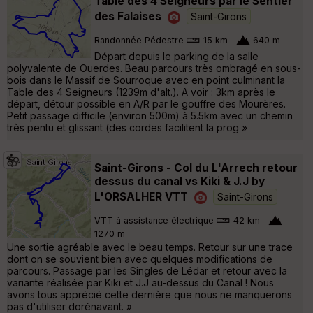
Table des 4 Seigneurs par le Sentier
des Falaises
Saint-Girons
Randonnée Pédestre
15 km
640 m
Départ depuis le parking de la salle
polyvalente de Ouerdes. Beau parcours très ombragé en sous-
bois dans le Massif de Sourroque avec en point culminant la
Table des 4 Seigneurs (1239m d'alt.). A voir : 3km après le
départ, détour possible en A/R par le gouffre des Mourères.
Petit passage difficile (environ 500m) à 5.5km avec un chemin
très pentu et glissant (des cordes facilitent la prog »
Saint-Girons - Col du L'Arrech retour
dessus du canal vs Kiki & J.J by
L'ORSALHER VTT
Saint-Girons
VTT à assistance électrique
42 km
1270 m
Une sortie agréable avec le beau temps. Retour sur une trace
dont on se souvient bien avec quelques modifications de
parcours. Passage par les Singles de Lédar et retour avec la
variante réalisée par Kiki et J.J au-dessus du Canal ! Nous
avons tous apprécié cette dernière que nous ne manquerons
pas d'utiliser dorénavant. »