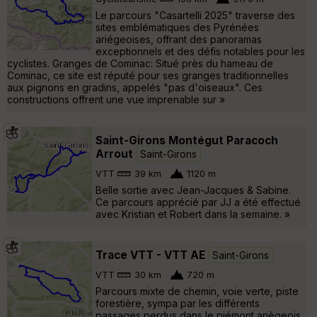
Le parcours "Casartelli 2025" traverse des
sites emblématiques des Pyrénées
ariégeoises, offrant des panoramas
exceptionnels et des défis notables pour les
cyclistes. Granges de Cominac: Situé près du hameau de
Cominac, ce site est réputé pour ses granges traditionnelles
aux pignons en gradins, appelés "pas d'oiseaux". Ces
constructions offrent une vue imprenable sur »
Saint-Girons Montégut Paracoch
Arrout
Saint-Girons
VTT
39 km
1120 m
Belle sortie avec Jean-Jacques & Sabine.
Ce parcours apprécié par JJ a été effectué
avec Kristian et Robert dans la semaine. »
Trace VTT - VTT AE
Saint-Girons
VTT
30 km
720 m
Parcours mixte de chemin, voie verte, piste
forestière, sympa par les différents
passages perdus dans le piémont ariègeois