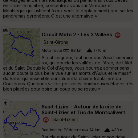
de villages et de sites touristiques du piémont (si vous devez
en limiter le nombre, concentrez vous sur Mirepoix et
Montségur qui justifient à eux seuls le déplacement) que sur les
panoramas pyrénéens. C'est une alternative »
Circuit Moto 2 - Les 3 Vallées
Saint-Girons
Moto route
88 km
1710 m
À tout seigneur, tout honneur. Voici l'itinéraire
roi, qui boucle les vallées de l'Arac, de l'Alet
et du Salat. Depuis le Col d'Agnes, vous pourrez admirer sans
aucun doute la plus belle vue sur les monts d'Aulus et le massif
du Valier qui ensemble constituent la chaîne frontalière du
Couserans. Quelques visites possibles, nombreuses étapes très
bien placées pour boire un coup ou se restau »
Saint-Lizier - Autour de la cité de
Saint-Lizier et Tuc de Montcalivert
Saint-Lizier
Randonnée Pédestre
14 km
430 m
Boucle autour de Saint-Lizier et son riche