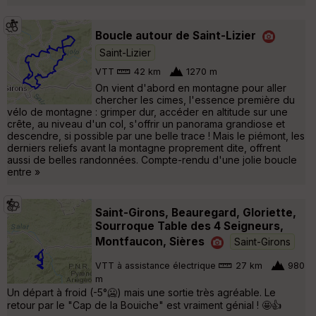
Boucle autour de Saint-Lizier
Saint-Lizier
VTT
42 km
1270 m
On vient d'abord en montagne pour aller
chercher les cimes, l'essence première du
vélo de montagne : grimper dur, accéder en altitude sur une
crête, au niveau d'un col, s'offrir un panorama grandiose et
descendre, si possible par une belle trace ! Mais le piémont, les
derniers reliefs avant la montagne proprement dite, offrent
aussi de belles randonnées. Compte-rendu d'une jolie boucle
entre »
Saint-Girons, Beauregard, Gloriette,
Sourroque Table des 4 Seigneurs,
Montfaucon, Sières
Saint-Girons
VTT à assistance électrique
27 km
980
m
Un départ à froid (-5°🥶) mais une sortie très agréable. Le
retour par le "Cap de la Bouiche" est vraiment génial ! 🤩👍