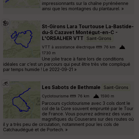
impressionnants sur la chaîne pyrénéenne
ainsi que les montagnes du plantaurel. »
St-Girons Lara Tourtouse La-Bastide-
du-S Cazavet Montégut-en-C -
L'ORSALHER VTT
Saint-Girons
VTT à assistance électrique
76 km
1730 m
Une jolie trace à faire lors de conditions
idéales car c’est un parcours qui peut être très vite compliqué
par temps humide ! Le 2022-09-21 »
Les Sabots de Bethmale
Saint-Girons
Cyclotourisme
76 km
1590 m
Parcours cyclotourisme avec 3 cols dont le
col de la Core souvent emprunté par le Tour
de France. Vous pourrez admirez des vues
magnifiques du Couserans sur des routes où
il y a très peu de circulation, notamment pour les cols de
Catchaudégué et de Portech. »