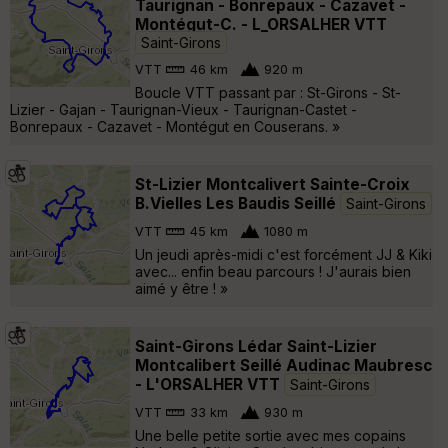
Taurignan - Bonrepaux - Cazavet -
Montégut-C. - L_ORSALHER VTT
Saint-Girons
VTT
46 km
920 m
Boucle VTT passant par : St-Girons - St-
Lizier - Gajan - Taurignan-Vieux - Taurignan-Castet -
Bonrepaux - Cazavet - Montégut en Couserans. »
St-Lizier Montcalivert Sainte-Croix
B.Vielles Les Baudis Seillé
Saint-Girons
VTT
45 km
1080 m
Un jeudi après-midi c'est forcément JJ & Kiki
avec... enfin beau parcours ! J'aurais bien
aimé y être ! »
Saint-Girons Lédar Saint-Lizier
Montcalibert Seillé Audinac Maubresc
- L'ORSALHER VTT
Saint-Girons
VTT
33 km
930 m
Une belle petite sortie avec mes copains