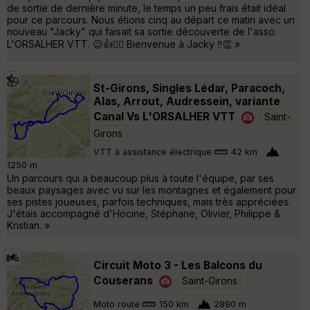
de sortie de dernière minute, le temps un peu frais était idéal
pour ce parcours. Nous étions cinq au départ ce matin avec un
nouveau "Jacky" qui faisait sa sortie découverte de l'asso.
L'ORSALHER VTT. 😉👍🚵‍♂️ Bienvenue à Jacky ‼👏 »
St-Girons, Singles Lédar, Paracoch,
Alas, Arrout, Audressein, variante
Canal Vs L'ORSALHER VTT
Saint-
Girons
VTT à assistance électrique
42 km
1250 m
Un parcours qui a beaucoup plus à toute l'équipe, par ses
beaux paysages avec vu sur les montagnes et également pour
ses pistes joueuses, parfois techniques, mais très appréciées.
J'étais accompagné d'Hocine, Stéphane, Olivier, Philippe &
Kristian. »
Circuit Moto 3 - Les Balcons du
Couserans
Saint-Girons
Moto route
150 km
2890 m