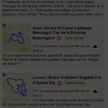
D'habitude, on le fait en montant, et là, c'est même mieux.
Passage en dérapage entre les arbres… De quoi s'amuser et la
plupart ont aimé. J.J. était quant à lui mitigé 🤔 mais bon…
Essayez, vous verrez ! Nous étions nombreux pour cette sorti »
Saint-Girons St-Lizier Lambège
Montégut Cap de la Bouiche
Beauregard
Saint-Girons
VTT à assistance électrique
29 km
1000 m
Un parcours technique mais apprécié. Jean-Jacques Frédéric
Patrick & Francis étaient de la partie. Passage par les Singles
de lédar ! »
Lacourt Araux Ardichen Ségalas Col
d'Ayens Erp
Saint-Girons
VTT à assistance électrique
30 km
1140 m
Une très belle journée avec Kristian et Didier
🤩. Un parcours sympa autour du Col d'Ayens avec des