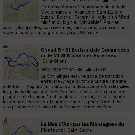
Douzième étape d'un parcours de la de la
Méditerranée à l'Atlantique.(Saint-Lizier à
Buzan). Relevé "Terrain" à l'aide d'un "iPad
mini" et du logiciel "IphiGéNie". Pour en
savoir plus (photos, commentaires, liens divers) voir mon site :
www.la-marche-au-long-cours.fr/crbst_94.html »
Circuit 5 - St Bertrand de Comminges
ou le Mt St Michel des Pyrénées
Saint-Girons
Moto route
177 km
3130 m
Le Comminges est une zone de transition
entre une Ariège plutôt de culture catalane
et le Béarn. Aujourd'hui, partons à la découverte d'un des sites
les plus emblématiques des Pyrénées centrales. La partie Sud
propose une tronçon "tout montagne" qui fait, chaque année,
les grandes heures du Tour de France. La partie Nord, bien
que proche de la plaine de la Garonne, longe les Py »
Le Mas d'Azil par les Montagnes du
Plantaurel
Saint-Girons