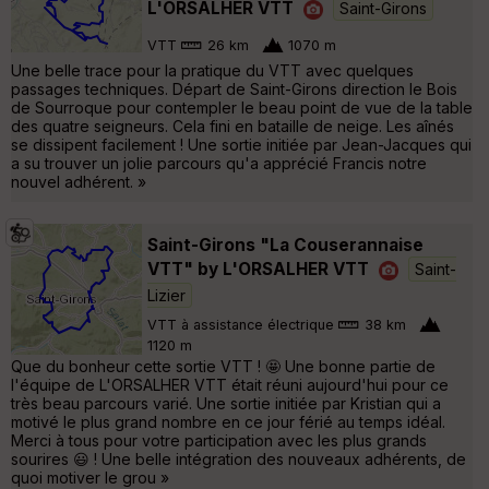
L'ORSALHER VTT
Saint-Girons
VTT
26 km
1070 m
Une belle trace pour la pratique du VTT avec quelques
passages techniques. Départ de Saint-Girons direction le Bois
de Sourroque pour contempler le beau point de vue de la table
des quatre seigneurs. Cela fini en bataille de neige. Les aînés
se dissipent facilement ! Une sortie initiée par Jean-Jacques qui
a su trouver un jolie parcours qu'a apprécié Francis notre
nouvel adhérent. »
Saint-Girons "La Couserannaise
VTT" by L'ORSALHER VTT
Saint-
Lizier
VTT à assistance électrique
38 km
1120 m
Que du bonheur cette sortie VTT ! 🤩 Une bonne partie de
l'équipe de L'ORSALHER VTT était réuni aujourd'hui pour ce
très beau parcours varié. Une sortie initiée par Kristian qui a
motivé le plus grand nombre en ce jour férié au temps idéal.
Merci à tous pour votre participation avec les plus grands
sourires 😃 ! Une belle intégration des nouveaux adhérents, de
quoi motiver le grou »