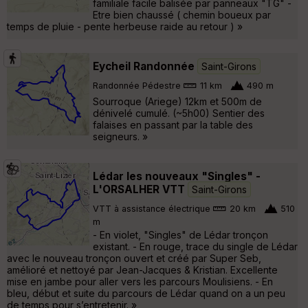
familiale facile balisée par panneaux "TG" -
Etre bien chaussé ( chemin boueux par
temps de pluie - pente herbeuse raide au retour ) »
Eycheil Randonnée
Saint-Girons
Randonnée Pédestre
11 km
490 m
Sourroque (Ariege) 12km et 500m de
dénivelé cumulé. (~5h00) Sentier des
falaises en passant par la table des
seigneurs. »
Lédar les nouveaux "Singles" -
L'ORSALHER VTT
Saint-Girons
VTT à assistance électrique
20 km
510
m
- En violet, "Singles" de Lédar tronçon
existant. - En rouge, trace du single de Lédar
avec le nouveau tronçon ouvert et créé par Super Seb,
amélioré et nettoyé par Jean-Jacques & Kristian. Excellente
mise en jambe pour aller vers les parcours Moulisiens. - En
bleu, début et suite du parcours de Lédar quand on a un peu
de temps pour s’entretenir. »