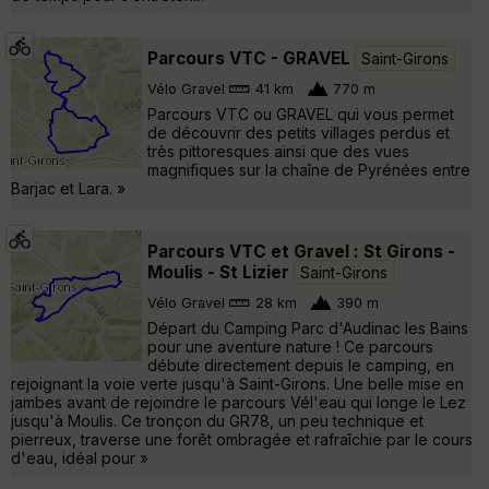
Parcours VTC - GRAVEL
Saint-Girons
Vélo Gravel
41 km
770 m
Parcours VTC ou GRAVEL qui vous permet
de découvrir des petits villages perdus et
très pittoresques ainsi que des vues
magnifiques sur la chaîne de Pyrénées entre
Barjac et Lara. »
Parcours VTC et Gravel : St Girons -
Moulis - St Lizier
Saint-Girons
Vélo Gravel
28 km
390 m
Départ du Camping Parc d'Audinac les Bains
pour une aventure nature ! Ce parcours
débute directement depuis le camping, en
rejoignant la voie verte jusqu'à Saint-Girons. Une belle mise en
jambes avant de rejoindre le parcours Vél'eau qui longe le Lez
jusqu'à Moulis. Ce tronçon du GR78, un peu technique et
pierreux, traverse une forêt ombragée et rafraîchie par le cours
d'eau, idéal pour »