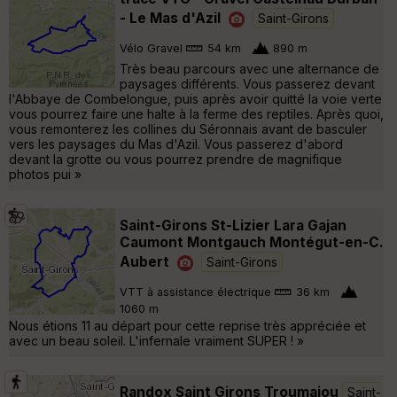
- Le Mas d'Azil
Saint-Girons
Vélo Gravel
54 km
890 m
Très beau parcours avec une alternance de
paysages différents. Vous passerez devant
l'Abbaye de Combelongue, puis après avoir quitté la voie verte
vous pourrez faire une halte à la ferme des reptiles. Après quoi,
vous remonterez les collines du Séronnais avant de basculer
vers les paysages du Mas d'Azil. Vous passerez d'abord
devant la grotte ou vous pourrez prendre de magnifique
photos pui »
Saint-Girons St-Lizier Lara Gajan
Caumont Montgauch Montégut-en-C.
Aubert
Saint-Girons
VTT à assistance électrique
36 km
1060 m
Nous étions 11 au départ pour cette reprise très appréciée et
avec un beau soleil. L'infernale vraiment SUPER ! »
Randox Saint Girons Troumajou
Saint-