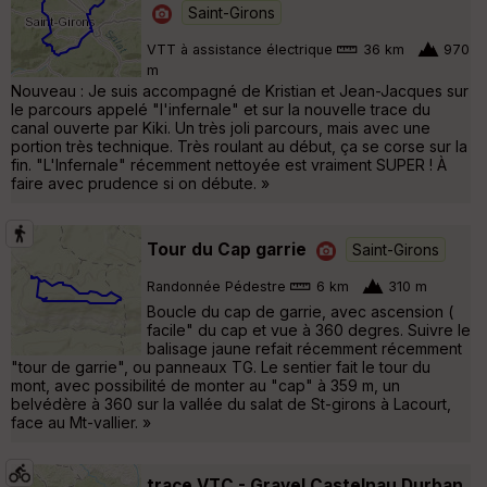
Saint-Girons
VTT à assistance électrique
36 km
970
m
Nouveau : Je suis accompagné de Kristian et Jean-Jacques sur
le parcours appelé "l'infernale" et sur la nouvelle trace du
canal ouverte par Kiki. Un très joli parcours, mais avec une
portion très technique. Très roulant au début, ça se corse sur la
fin. "L'Infernale" récemment nettoyée est vraiment SUPER ! À
faire avec prudence si on débute. »
Tour du Cap garrie
Saint-Girons
Randonnée Pédestre
6 km
310 m
Boucle du cap de garrie, avec ascension (
facile" du cap et vue à 360 degres. Suivre le
balisage jaune refait récemment récemment
"tour de garrie", ou panneaux TG. Le sentier fait le tour du
mont, avec possibilité de monter au "cap" à 359 m, un
belvédère à 360 sur la vallée du salat de St-girons à Lacourt,
face au Mt-vallier. »
trace VTC - Gravel Castelnau Durban